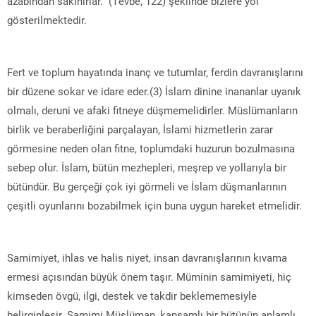
azabından sakınırlar.” (Tevbe, 122) şeklinde bizlere yol
gösterilmektedir.
Fert ve toplum hayatında inanç ve tutumlar, ferdin davranışlarını
bir düzene sokar ve idare eder.(3) İslam dinine inananlar uyanık
olmalı, deruni ve afaki fitneye düşmemelidirler. Müslümanların
birlik ve beraberliğini parçalayan, İslami hizmetlerin zarar
görmesine neden olan fitne, toplumdaki huzurun bozulmasına
sebep olur. İslam, bütün mezhepleri, meşrep ve yollarıyla bir
bütündür. Bu gerçeği çok iyi görmeli ve İslam düşmanlarının
çeşitli oyunlarını bozabilmek için buna uygun hareket etmelidir.
Samimiyet, ihlas ve halis niyet, insan davranışlarının kıvama
ermesi açısından büyük önem taşır. Müminin samimiyeti, hiç
kimseden övgü, ilgi, destek ve takdir beklememesiyle
belirginleşir. Samimi Müslüman, kapsamlı bir bütünün anlamlı