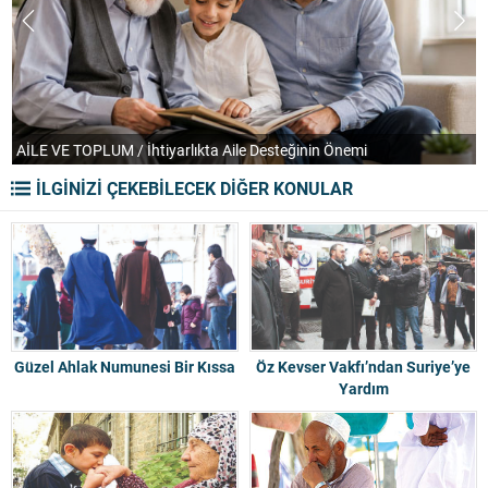
AİLE VE TOPLUM / İhtiyarlıkta Aile Desteğinin Önemi
T
İLGİNİZİ ÇEKEBİLECEK DİĞER KONULAR
Güzel Ahlak Numunesi Bir Kıssa
Öz Kevser Vakfı’ndan Suriye’ye
Yardım