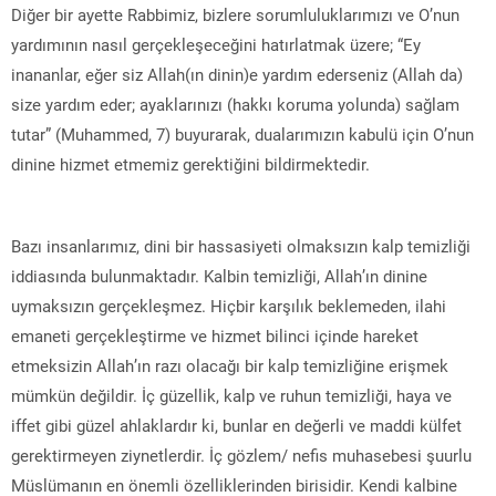
Diğer bir ayette Rabbimiz, bizlere sorumluluklarımızı ve O’nun
yardımının nasıl gerçekleşeceğini hatırlatmak üzere; “Ey
inananlar, eğer siz Allah(ın dinin)e yardım ederseniz (Allah da)
size yardım eder; ayaklarınızı (hakkı koruma yolunda) sağlam
tutar” (Muhammed, 7) buyurarak, dualarımızın kabulü için O’nun
dinine hizmet etmemiz gerektiğini bildirmektedir.
Bazı insanlarımız, dini bir hassasiyeti olmaksızın kalp temizliği
iddiasında bulunmaktadır. Kalbin temizliği, Allah’ın dinine
uymaksızın gerçekleşmez. Hiçbir karşılık beklemeden, ilahi
emaneti gerçekleştirme ve hizmet bilinci içinde hareket
etmeksizin Allah’ın razı olacağı bir kalp temizliğine erişmek
mümkün değildir. İç güzellik, kalp ve ruhun temizliği, haya ve
iffet gibi güzel ahlaklardır ki, bunlar en değerli ve maddi külfet
gerektirmeyen ziynetlerdir. İç gözlem/ nefis muhasebesi şuurlu
Müslümanın en önemli özelliklerinden birisidir. Kendi kalbine