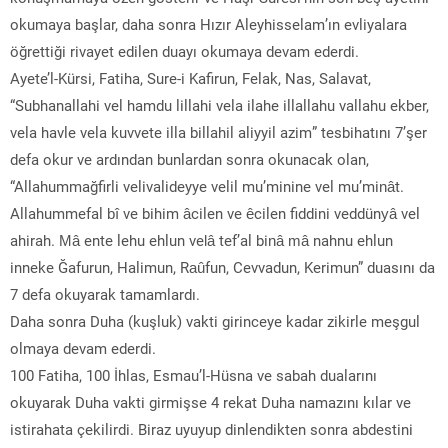
okumaya başlar, daha sonra Hızır Aleyhisselam’ın evliyalara
öğrettiği rivayet edilen duayı okumaya devam ederdi.
Ayete’l-Kürsi, Fatiha, Sure-i Kafirun, Felak, Nas, Salavat,
“Subhanallahi vel hamdu lillahi vela ilahe illallahu vallahu ekber,
vela havle vela kuvvete illa billahil aliyyil azim” tesbihatını 7’şer
defa okur ve ardından bunlardan sonra okunacak olan,
“Allahummağfirli velivalideyye velil mu’minine vel mu’minât.
Allahummefal bî ve bihim âcilen ve êcilen fiddini veddünyâ vel
ahirah. Mâ ente lehu ehlun velâ tef’al binâ mâ nahnu ehlun
inneke Ğafurun, Halimun, Raûfun, Cevvadun, Kerimun” duasını da
7 defa okuyarak tamamlardı.
Daha sonra Duha (kuşluk) vakti girinceye kadar zikirle meşgul
olmaya devam ederdi.
100 Fatiha, 100 İhlas, Esmau’l-Hüsna ve sabah dualarını
okuyarak Duha vakti girmişse 4 rekat Duha namazını kılar ve
istirahata çekilirdi. Biraz uyuyup dinlendikten sonra abdestini