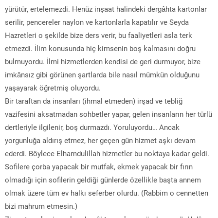
yürütür, ertelemezdi. Henüz inşaat halindeki dergâhta kartonlar
serilir, pencereler naylon ve kartonlarla kapatılır ve Seyda
Hazretleri o şekilde bize ders verir, bu faaliyetleri asla terk
etmezdi. İlim konusunda hiç kimsenin boş kalmasını doğru
bulmuyordu. İlmi hizmetlerden kendisi de geri durmuyor, bize
imkânsız gibi görünen şartlarda bile nasıl mümkün olduğunu
yaşayarak öğretmiş oluyordu.
Bir taraftan da insanları (ihmal etmeden) irşad ve tebliğ
vazifesini aksatmadan sohbetler yapar, gelen insanların her türlü
dertleriyle ilgilenir, boş durmazdı. Yoruluyordu… Ancak
yorgunluğa aldırış etmez, her geçen gün hizmet aşkı devam
ederdi. Böylece Elhamdulillah hizmetler bu noktaya kadar geldi.
Sofilere çorba yapacak bir mutfak, ekmek yapacak bir fırın
olmadığı için sofilerin geldiği günlerde özellikle başta annem
olmak üzere tüm ev halkı seferber olurdu. (Rabbim o cennetten
bizi mahrum etmesin.)