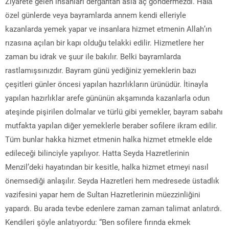
Ziyarete gelen insanları dergâhtan asla aç göndermezdi. Halâ
özel günlerde veya bayramlarda annem kendi elleriyle
kazanlarda yemek yapar ve insanlara hizmet etmenin Allah’ın
rızasına açılan bir kapı olduğu telakki edilir. Hizmetlere her
zaman bu idrak ve şuur ile bakılır. Belki bayramlarda
rastlamışsınızdır. Bayram günü yediğiniz yemeklerin bazı
çeşitleri günler öncesi yapılan hazırlıkların ürünüdür. İtinayla
yapılan hazırlıklar arefe gününün akşamında kazanlarla odun
ateşinde pişirilen dolmalar ve türlü gibi yemekler, bayram sabahı
mutfakta yapılan diğer yemeklerle beraber sofilere ikram edilir.
Tüm bunlar hakka hizmet etmenin halka hizmet etmekle elde
edileceği bilinciyle yapılıyor. Hatta Seyda Hazretlerinin
Menzil’deki hayatından bir kesitle, halka hizmet etmeyi nasıl
önemsediği anlaşılır. Seyda Hazretleri hem medresede üstadlık
vazifesini yapar hem de Sultan Hazretlerinin müezzinliğini
yapardı. Bu arada tevbe edenlere zaman zaman talimat anlatırdı.
Kendileri şöyle anlatıyordu: “Ben sofilere fırında ekmek