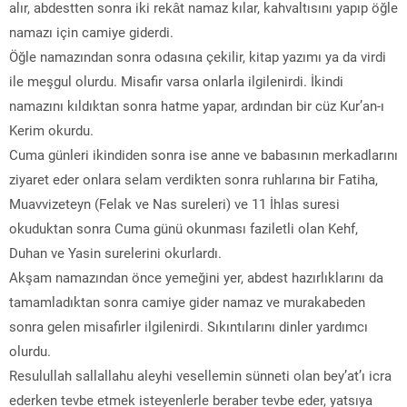
alır, abdestten sonra iki rekât namaz kılar, kahvaltısını yapıp öğle
namazı için camiye giderdi.
Öğle namazından sonra odasına çekilir, kitap yazımı ya da virdi
ile meşgul olurdu. Misafir varsa onlarla ilgilenirdi. İkindi
namazını kıldıktan sonra hatme yapar, ardından bir cüz Kur’an-ı
Kerim okurdu.
Cuma günleri ikindiden sonra ise anne ve babasının merkadlarını
ziyaret eder onlara selam verdikten sonra ruhlarına bir Fatiha,
Muavvizeteyn (Felak ve Nas sureleri) ve 11 İhlas suresi
okuduktan sonra Cuma günü okunması faziletli olan Kehf,
Duhan ve Yasin surelerini okurlardı.
Akşam namazından önce yemeğini yer, abdest hazırlıklarını da
tamamladıktan sonra camiye gider namaz ve murakabeden
sonra gelen misafirler ilgilenirdi. Sıkıntılarını dinler yardımcı
olurdu.
Resulullah sallallahu aleyhi vesellemin sünneti olan bey’at’ı icra
ederken tevbe etmek isteyenlerle beraber tevbe eder, yatsıya