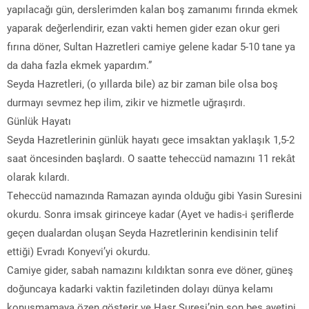
yapılacağı gün, derslerimden kalan boş zamanımı fırında ekmek
yaparak değerlendirir, ezan vakti hemen gider ezan okur geri
fırına döner, Sultan Hazretleri camiye gelene kadar 5-10 tane ya
da daha fazla ekmek yapardım.”
Seyda Hazretleri, (o yıllarda bile) az bir zaman bile olsa boş
durmayı sevmez hep ilim, zikir ve hizmetle uğraşırdı.
Günlük Hayatı
Seyda Hazretlerinin günlük hayatı gece imsaktan yaklaşık 1,5-2
saat öncesinden başlardı. O saatte teheccüd namazını 11 rekât
olarak kılardı.
Teheccüd namazında Ramazan ayında olduğu gibi Yasin Suresini
okurdu. Sonra imsak girinceye kadar (Ayet ve hadis-i şeriflerde
geçen dualardan oluşan Seyda Hazretlerinin kendisinin telif
ettiği) Evradı Konyevi’yi okurdu.
Camiye gider, sabah namazını kıldıktan sonra eve döner, güneş
doğuncaya kadarki vaktin faziletinden dolayı dünya kelamı
konuşmamaya özen gösterir ve Haşr Suresi’nin son beş ayetini