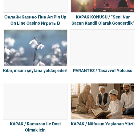
Онлайн Казино Пин Ап Pin Up
KAPAK KONUSU / “Seni Nur
On Line Casino Играть В
Saçan Kandil Olarak Gönderdik”
Игровые Автоматы На
Деньги На Официальном
Сайте, Регистрация
Kibir, insanı şeytana yoldaş eder!
PARANTEZ / Tasavvuf Yolcusu
KAPAK / Ramazan ile Dost
KAPAK / Nüfusun Yaşlanan Yüzü
Olmak İçin