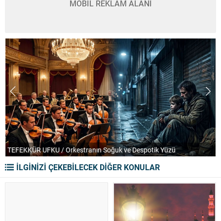
MOBİL REKLAM ALANI
TEFEKKÜR UFKU / Orkestranın Soğuk ve Despotik Yüzü
P
İLGİNİZİ ÇEKEBİLECEK DİĞER KONULAR