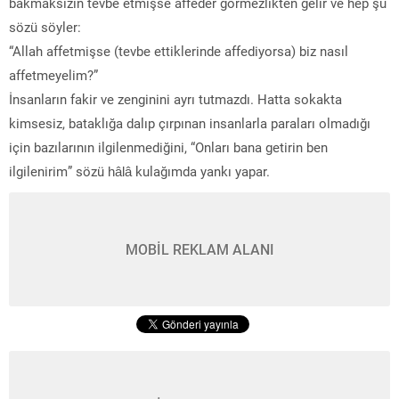
bakmaksızın tevbe etmişse affeder görmezlikten gelir ve hep şu
sözü söyler:
“Allah affetmişse (tevbe ettiklerinde affediyorsa) biz nasıl
affetmeyelim?”
İnsanların fakir ve zenginini ayrı tutmazdı. Hatta sokakta
kimsesiz, bataklığa dalıp çırpınan insanlarla paraları olmadığı
için bazılarının ilgilenmediğini, “Onları bana getirin ben
ilgilenirim” sözü hâlâ kulağımda yankı yapar.
MOBİL REKLAM ALANI