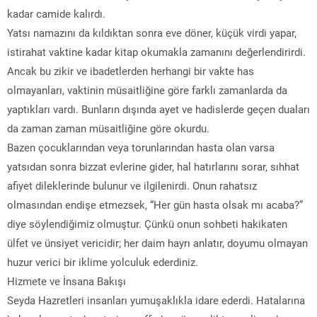
kadar camide kalırdı.
Yatsı namazını da kıldıktan sonra eve döner, küçük virdi yapar,
istirahat vaktine kadar kitap okumakla zamanını değerlendirirdi.
Ancak bu zikir ve ibadetlerden herhangi bir vakte has
olmayanları, vaktinin müsaitliğine göre farklı zamanlarda da
yaptıkları vardı. Bunların dışında ayet ve hadislerde geçen duaları
da zaman zaman müsaitliğine göre okurdu.
Bazen çocuklarından veya torunlarından hasta olan varsa
yatsıdan sonra bizzat evlerine gider, hal hatırlarını sorar, sıhhat
afiyet dileklerinde bulunur ve ilgilenirdi. Onun rahatsız
olmasından endişe etmezsek, “Her gün hasta olsak mı acaba?”
diye söylendiğimiz olmuştur. Çünkü onun sohbeti hakikaten
ülfet ve ünsiyet vericidir; her daim hayrı anlatır, doyumu olmayan
huzur verici bir iklime yolculuk ederdiniz.
Hizmete ve İnsana Bakışı
Seyda Hazretleri insanları yumuşaklıkla idare ederdi. Hatalarına