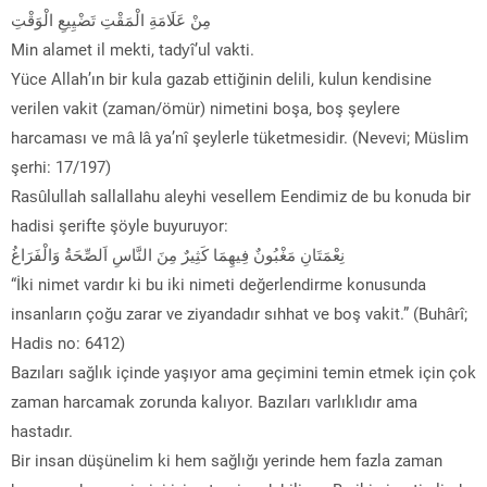
مِنْ عَلَامَةِ الْمَقْتِ تَضْيِيعِ الْوَقْتِ
Min alamet il mekti, tadyî’ul vakti.
Yüce Allah’ın bir kula gazab ettiğinin delili, kulun kendisine
verilen vakit (zaman/ömür) nimetini boşa, boş şeylere
harcaması ve mâ lâ ya’nî şeylerle tüketmesidir. (Nevevi; Müslim
şerhi: 17/197)
Rasûlullah sallallahu aleyhi vesellem Eendimiz de bu konuda bir
hadisi şerifte şöyle buyuruyor:
نِعْمَتَانِ مَغْبُونٌ فِيهِمَا كَثِيرٌ مِنَ النَّاسِ اَلصِّحَةُ وَالْفَرَاغُ
“İki nimet vardır ki bu iki nimeti değerlendirme konusunda
insanların çoğu zarar ve ziyandadır sıhhat ve boş vakit.” (Buhârî;
Hadis no: 6412)
Bazıları sağlık içinde yaşıyor ama geçimini temin etmek için çok
zaman harcamak zorunda kalıyor. Bazıları varlıklıdır ama
hastadır.
Bir insan düşünelim ki hem sağlığı yerinde hem fazla zaman