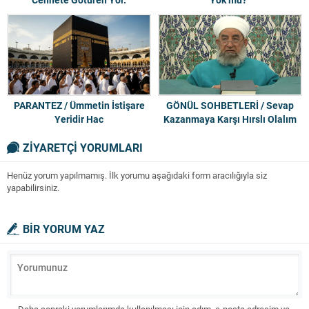
Peygamberimizin -sav-
Sünnetine uymak
PARANTEZ / Ümmetin İstişare
GÖNÜL SOHBETLERİ / Sevap
Yeridir Hac
Kazanmaya Karşı Hırslı Olalım
ZİYARETÇİ YORUMLARI
Henüz yorum yapılmamış. İlk yorumu aşağıdaki form aracılığıyla siz
yapabilirsiniz.
BİR YORUM YAZ