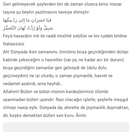
Geri gelmeyecek şeylerden biri de zaman olunca birisi mezar
taşına şu beytin yazılmasını tavsiye etmiştir:
فَيَا حَسَرَاتٍ مَا إِلىَ رَدّ ِمِثْلِهَا
سَبِيلٌ وَلَوْ رُدَّتْ لَهَانَ التَّحَسُّرُ
Feyâ hasarâtin mê ile raddi mislihê sebîlün ve lev ruddet lehêne
ttahassürü.
Ah! Dünyada iken zamanımı, ömrümü boşa geçirdiğimden dolayı
kabirde çekeceğim o hasretler (var ya, ne kadar acı bir durum)
boşa geçirdiğim zamanlar geri gelseydi de (dolu dolu
geçirseydim) ne iyi olurdu, o zaman pişmanlık, hasret ve
nedamet azalırdı, ama heyhât…
Allahım! Bizleri ve bütün mümin kardeşlerimizi ölümle
uyanmadan bizleri uyandır. Razı olacağın işlerle, şeylerle meşgul
olmayı nasip eyle. Dünyada da, ahirette de pişmanlık duymaktan,
âh, keşke demekten bizleri sen koru. Âmîn.