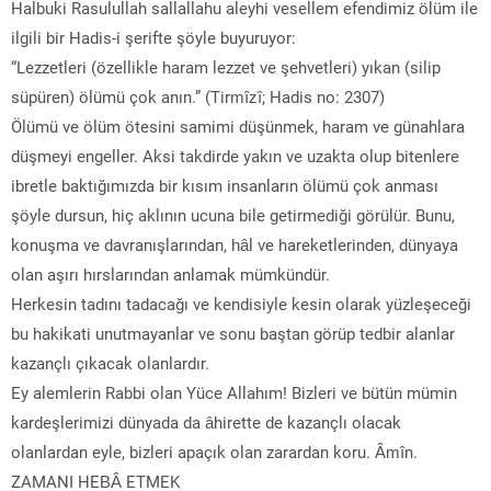
Halbuki Rasulullah sallallahu aleyhi vesellem efendimiz ölüm ile
ilgili bir Hadis-i şerifte şöyle buyuruyor:
“Lezzetleri (özellikle haram lezzet ve şehvetleri) yıkan (silip
süpüren) ölümü çok anın.” (Tirmîzî; Hadis no: 2307)
Ölümü ve ölüm ötesini samimi düşünmek, haram ve günahlara
düşmeyi engeller. Aksi takdirde yakın ve uzakta olup bitenlere
ibretle baktığımızda bir kısım insanların ölümü çok anması
şöyle dursun, hiç aklının ucuna bile getirmediği görülür. Bunu,
konuşma ve davranışlarından, hâl ve hareketlerinden, dünyaya
olan aşırı hırslarından anlamak mümkündür.
Herkesin tadını tadacağı ve kendisiyle kesin olarak yüzleşeceği
bu hakikati unutmayanlar ve sonu baştan görüp tedbir alanlar
kazançlı çıkacak olanlardır.
Ey alemlerin Rabbi olan Yüce Allahım! Bizleri ve bütün mümin
kardeşlerimizi dünyada da âhirette de kazançlı olacak
olanlardan eyle, bizleri apaçık olan zarardan koru. Âmîn.
ZAMANI HEBÂ ETMEK