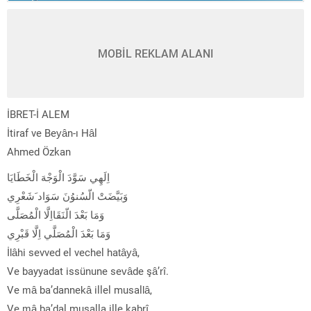
MOBİL REKLAM ALANI
İBRET-İ ALEM
İtiraf ve Beyân-ı Hâl
Ahmed Özkan
اِلَهِي سَوَّدَ الْوَجْهَ الْخَطَايَا
وَبَيَّضَتْ الّسُنوُنَ سَوَاد َشَعْرِي
وَمَا بَعْدَ الّنَقَااِلَّا الْمُصَلَّى
وَمَا بَعْدَ الْمُصَلَّي اِلَّا قَبْرِي
İlâhi sevved el vechel hatâyâ,
Ve bayyadat issünune sevâde şâ’rî.
Ve mâ ba’dannekâ illel musallâ,
Ve mâ ba’dal musalla ille kabrî.