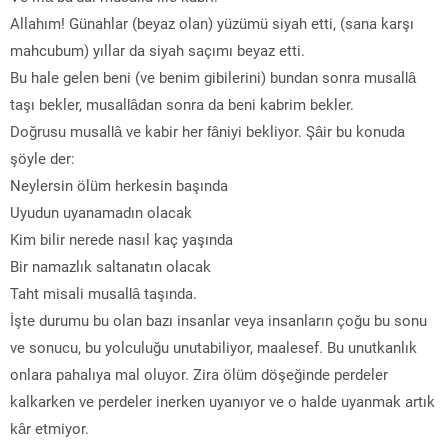
Allahım! Günahlar (beyaz olan) yüzümü siyah etti, (sana karşı
mahcubum) yıllar da siyah saçımı beyaz etti.
Bu hale gelen beni (ve benim gibilerini) bundan sonra musallâ
taşı bekler, musallâdan sonra da beni kabrim bekler.
Doğrusu musallâ ve kabir her fâniyi bekliyor. Şâir bu konuda
şöyle der:
Neylersin ölüm herkesin başında
Uyudun uyanamadın olacak
Kim bilir nerede nasıl kaç yaşında
Bir namazlık saltanatın olacak
Taht misali musallâ taşında.
İşte durumu bu olan bazı insanlar veya insanların çoğu bu sonu
ve sonucu, bu yolculuğu unutabiliyor, maalesef. Bu unutkanlık
onlara pahalıya mal oluyor. Zira ölüm döşeğinde perdeler
kalkarken ve perdeler inerken uyanıyor ve o halde uyanmak artık
kâr etmiyor.