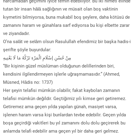
harcamadan geçimini iyice temin edebiliyor. Bu iki nimeti elinde
tutan bir insan hâlâ sağlığının ve müsait olan boş vaktinin
kıymetini bilmiyorsa, buna mukabil boş şeylere, daha kötüsü de
zamanını haram ve günahlara sarf ediyorsa bu kişi elbette zarar
ve ziyandadır.
O’na salât ve selâm olsun Rasulullah efendimiz bir başka hadis-i
şerifte şöyle buyurdular:
مِنْ حُسْنِ إسْلَامِ الْمَرْءِ تَرْكُهُ مَا لَا يَعْنِيهِ
“Bir kişinin güzel müslüman olduğunun delillerinden biri,
kendisini ilgilendirmeyen işlerle uğraşmamasıdır.” (Ahmed,
Müsned, Hâdis no: 1737)
Her şeyin telafisi mümkün olabilir, fakat kaybolan zamanın
telafisi mümkün değildir. Geçtiğimiz yılı kimse geri getiremez.
Getiremez ama geçen yılda yapılan günah, masiyet varsa,
işlenen haram varsa kişi bunlardan tevbe edebilir. Geçen yılda
boşa geçirdiği vakitleri bu yıl zamanını dolu dolu geçirerek bu
anlamda telafi edebilir ama geçen yıl bir daha geri gelmez.