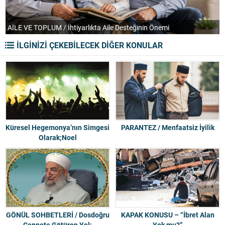
AİLE VE TOPLUM / İhtiyarlıkta Aile Desteğinin Önemi
T
İLGİNİZİ ÇEKEBİLECEK DİĞER KONULAR
Küresel Hegemonya’nın Simgesi
PARANTEZ / Menfaatsiz İyilik
Olarak;Noel
GÖNÜL SOHBETLERİ / Dosdoğru
KAPAK KONUSU – “İbret Alan
Cennete Götüren Yol:
Yok mu?”