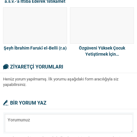
a.s.v.-’a İttiba Ederek ‘İstikamet
Üzere’ olabiliriz”
Şeyh İbrahim Farukî el-Belli (r.a)
Özgüveni Yüksek Çocuk
Yetiştirmek İçin…
ZİYARETÇİ YORUMLARI
Henüz yorum yapılmamış. İlk yorumu aşağıdaki form aracılığıyla siz
yapabilirsiniz.
BİR YORUM YAZ