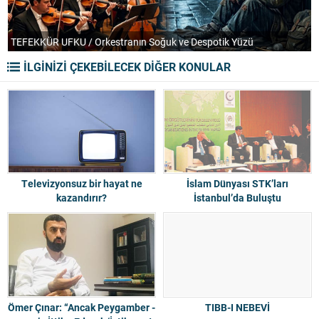
TEFEKKÜR UFKU / Orkestranın Soğuk ve Despotik Yüzü
P
İLGİNİZİ ÇEKEBİLECEK DİĞER KONULAR
Televizyonsuz bir hayat ne
İslam Dünyası STK’ları
kazandırır?
İstanbul’da Buluştu
Ömer Çınar: “Ancak Peygamber -
TIBB-I NEBEVİ