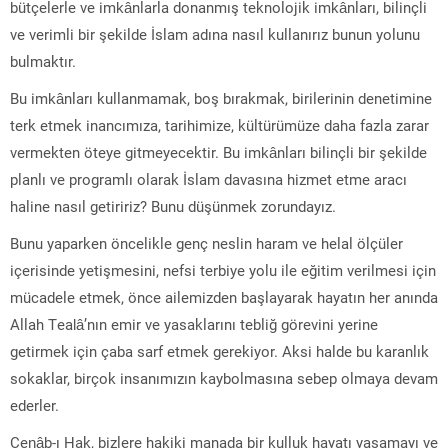
bütçelerle ve imkânlarla donanmış teknolojik imkânları, bilinçli
ve verimli bir şekilde İslam adına nasıl kullanırız bunun yolunu
bulmaktır.
Bu imkânları kullanmamak, boş bırakmak, birilerinin denetimine
terk etmek inancımıza, tarihimize, kültürümüze daha fazla zarar
vermekten öteye gitmeyecektir. Bu imkânları bilinçli bir şekilde
planlı ve programlı olarak İslam davasına hizmet etme aracı
haline nasıl getiririz? Bunu düşünmek zorundayız.
Bunu yaparken öncelikle genç neslin haram ve helal ölçüler
içerisinde yetişmesini, nefsi terbiye yolu ile eğitim verilmesi için
mücadele etmek, önce ailemizden başlayarak hayatın her anında
Allah Tealâ’nın emir ve yasaklarını tebliğ görevini yerine
getirmek için çaba sarf etmek gerekiyor. Aksi halde bu karanlık
sokaklar, birçok insanımızın kaybolmasına sebep olmaya devam
ederler.
Cenâb-ı Hak, bizlere hakiki manada bir kulluk hayatı yaşamayı ve