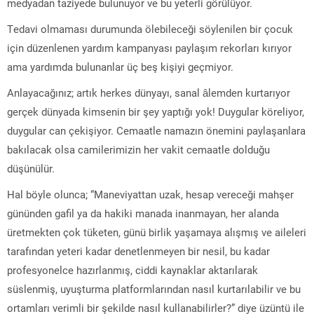
medyadan taziyede bulunuyor ve bu yeterli görülüyor.
Tedavi olmaması durumunda ölebileceği söylenilen bir çocuk
için düzenlenen yardım kampanyası paylaşım rekorları kırıyor
ama yardımda bulunanlar üç beş kişiyi geçmiyor.
Anlayacağınız; artık herkes dünyayı, sanal âlemden kurtarıyor
gerçek dünyada kimsenin bir şey yaptığı yok! Duygular köreliyor,
duygular can çekişiyor. Cemaatle namazın önemini paylaşanlara
bakılacak olsa camilerimizin her vakit cemaatle dolduğu
düşünülür.
Hal böyle olunca; “Maneviyattan uzak, hesap vereceği mahşer
gününden gafil ya da hakiki manada inanmayan, her alanda
üretmekten çok tüketen, günü birlik yaşamaya alışmış ve aileleri
tarafından yeteri kadar denetlenmeyen bir nesil, bu kadar
profesyonelce hazırlanmış, ciddi kaynaklar aktarılarak
süslenmiş, uyuşturma platformlarından nasıl kurtarılabilir ve bu
ortamları verimli bir şekilde nasıl kullanabilirler?” diye üzüntü ile