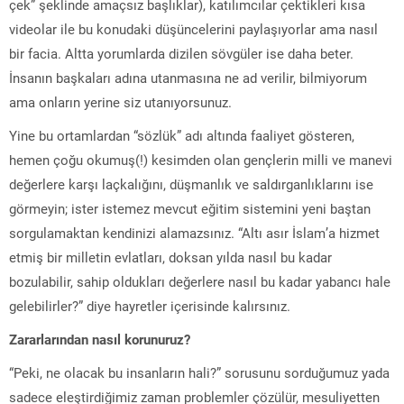
çek” şeklinde amaçsız başlıklar), katılımcılar çektikleri kısa
videolar ile bu konudaki düşüncelerini paylaşıyorlar ama nasıl
bir facia. Altta yorumlarda dizilen sövgüler ise daha beter.
İnsanın başkaları adına utanmasına ne ad verilir, bilmiyorum
ama onların yerine siz utanıyorsunuz.
Yine bu ortamlardan “sözlük” adı altında faaliyet gösteren,
hemen çoğu okumuş(!) kesimden olan gençlerin milli ve manevi
değerlere karşı laçkalığını, düşmanlık ve saldırganlıklarını ise
görmeyin; ister istemez mevcut eğitim sistemini yeni baştan
sorgulamaktan kendinizi alamazsınız. “Altı asır İslam’a hizmet
etmiş bir milletin evlatları, doksan yılda nasıl bu kadar
bozulabilir, sahip oldukları değerlere nasıl bu kadar yabancı hale
gelebilirler?” diye hayretler içerisinde kalırsınız.
Zararlarından nasıl korunuruz?
“Peki, ne olacak bu insanların hali?” sorusunu sorduğumuz yada
sadece eleştirdiğimiz zaman problemler çözülür, mesuliyetten