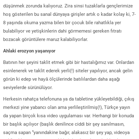
düşünmek zorunda kalıyoruz. Zira sinsi tuzaklarla gençlerimize
hoş gösterilen bu sanal dünyaya girişler artık o kadar kolay ki, 7-
8 yaşında okuma yazma bilen bir çocuk bile rahatlıkla yer
bulabiliyor ve yetişkinlerin dahi görmemesi gereken fıtratı
bozacak görüntülere maruz kalabiliyorlar.
Ahlaki erozyon yaşanıyor
Batının her şeyini taklit etmek gibi bir hastalığımız var. Onlardan
esinlenerek ve taklit ederek yerli(!) siteler yapılıyor, ancak gelin
görün ki edep ve hayâ ölçülerinde batılılardan daha aşağı
seviyelerde sürünülüyor.
Herkesin rahatça telefonuna ya da tabletine yükleyebildiği, çıkış
merkezi yine yabancı olan ama yerlileştirilmiş(!), Türkçe yayın
da yapan birçok kısa video uygulaması var. Herhangi bir konuda
bir başlık açılıyor (başlık denilince ciddi bir şey sanılmasın,
saçma sapan “yanındakine bağır, alakasız bir şey yap, videoya