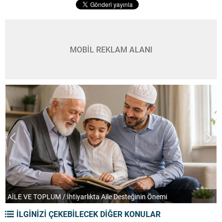
MOBİL REKLAM ALANI
TEFEKKÜR UFKU / Orkestranın Soğuk ve Despotik Yüzü
P
İLGİNİZİ ÇEKEBİLECEK DİĞER KONULAR