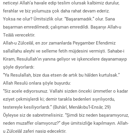
neticeyi Allah’a havale edip teslim olursak kalbimiz durulur,
ferahlar ve biz yolumuza çok daha rahat devam ederiz.
Yoksa ne olur? Ümitsizlik olur. “Başaramadık.” olur. Sana
başarman emredilmedi; çalışman emredildi. Başarıyı Allah-u
Teâlâ verecektir.
Allah-u Zülcelâl, en zor zamanlarda Peygamber Efendimiz
sallallahu aleyhi ve selleme fetih müjdesini vermişti. Sahabe-i
Kiram, Resulullah’ın yanına geliyor ve işkencelere dayanamayıp
şöyle diyorlardı:
“Ya Resulallah, bize dua etsen de artık bu hâlden kurtulsak.”
Allah Resulü onlara şöyle buyurdu:
“Siz acele ediyorsunuz. Vallahi sizden önceki ümmetler o kadar
eziyet çekmişlerdi ki; demir tarakla bedenleri sıyrılıyordu,
testereyle kesiliyorlardı.” (Buhârî, Menâkıbu’l-Ensâr, 29)
Öyleyse siz de sabretmelisiniz. “Şimdi biz neden başaramıyoruz,
neden muzaffer olamıyoruz?” diye ümitsizliğe kapılmayın. Allah-
u Zülcelâl zaferi nasip edecektir.