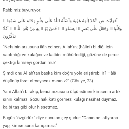
Rabbimiz buyuruyor:
اَفَرَاَيْتَ مَنِ اتَّخَذَ اِلٰهَهُ هَوٰيهُ وَاَضَلَّهُ اللّٰهُ عَلٰى عِلْمٍ وَخَتَمَ عَلٰى سَمْعِه۪
وَقَلْبِه۪ وَجَعَلَ عَلٰى بَصَرِه۪ غِشَاوَةًۜ فَمَنْ يَهْد۪يهِ مِنْ بَعْدِ اللّٰهِۜ اَفَلَا
تَذَكَّرُونَ
“Nefsinin arzusunu ilâh edinen, Allah’ın; (hâlini) bildiği için
saptırdığı ve kulağını ve kalbini mühürlediği, gözüne de perde
çektiği kimseyi gördün mü?
Şimdi onu Allah’tan başka kim doğru yola eriştirebilir? Hâlâ
düşünüp ibret almayacak mısınız?” (Câsiye, 23)
Yani Allah’ı bırakıp, kendi arzusunu ölçü edinen kimsenin artık
sınırı kalmaz. Gözü hakikati görmez, kulağı nasihat duymaz,
kalbi taş gibi olur hissetmez.
Bugün “özgürlük” diye sunulan şey şudur: “Canın ne istiyorsa
yap, kimse sana karışamaz.”