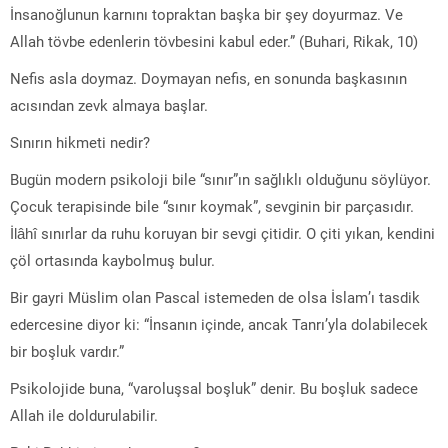
İnsanoğlunun karnını topraktan başka bir şey doyurmaz. Ve
Allah tövbe edenlerin tövbesini kabul eder.” (Buhari, Rikak, 10)
Nefis asla doymaz. Doymayan nefis, en sonunda başkasının
acısından zevk almaya başlar.
Sınırın hikmeti nedir?
Bugün modern psikoloji bile “sınır”ın sağlıklı olduğunu söylüyor.
Çocuk terapisinde bile “sınır koymak”, sevginin bir parçasıdır.
İlâhî sınırlar da ruhu koruyan bir sevgi çitidir. O çiti yıkan, kendini
çöl ortasında kaybolmuş bulur.
Bir gayri Müslim olan Pascal istemeden de olsa İslam’ı tasdik
edercesine diyor ki: “İnsanın içinde, ancak Tanrı’yla dolabilecek
bir boşluk vardır.”
Psikolojide buna, “varoluşsal boşluk” denir. Bu boşluk sadece
Allah ile doldurulabilir.