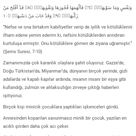
وَنَفْسٍ وَمَا سَوّٰيهَاۙۖ ﴿٦﴾ فَاَلْهَمَهَا فُجُورَهَا وَتَقْوٰيهَاۙۖ ﴿٨﴾ قَدْ اَفْلَحَ مَنْ
زَكّٰيهَاۙۖ ﴿٩﴾ وَقَدْ خَابَ مَنْ دَسّٰيهَاۜ ﴿١٠
“Nefse ve ona birtakım kabiliyetler verip de iyilik ve kötülüklerini
ilham edene yemin ederim ki, nefsini kötülüklerden arındıran
kurtuluşa ermiştir. Onu kötülüklere gömen de ziyana uğramıştır.”
(Şems Suresi, 7-10)
Zamanımızda çok karanlık olaylara şahit oluyoruz. Gazze’de,
Doğu Türkistan’da, Miyanmar’da, dünyanın birçok yerinde, gizli
adalarda ve kapalı kapılar ardında, insanın insanı bir eşya gibi
kullandığı, zulmün ve ahlaksızlığın zirveye çıktığı haberleri
işitiyoruz.
Birçok kişi minicik çocuklara yaptıkları işkenceleri gördü.
Annesinden koparılan savunmasız minik bir çocuk, yazılan en
acıklı şiirden daha çok acı çeker.