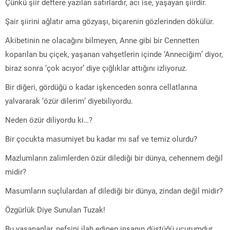
Çünkü şiir deftere yazılan satırlardır, acı ise, yaşayan şiirdir.
Şair şiirini ağlatır ama gözyaşı, biçarenin gözlerinden dökülür.
Akibetinin ne olacağını bilmeyen, Anne gibi bir Cennetten
koparılan bu çiçek, yaşanan vahşetlerin içinde ‘Anneciğim’ diyor,
biraz sonra ‘çok acıyor’ diye çığlıklar attığını izliyoruz.
Bir diğeri, gördüğü o kadar işkenceden sonra cellatlarına
yalvararak ‘özür dilerim’ diyebiliyordu.
Neden özür diliyordu ki…?
Bir çocukta masumiyet bu kadar mı saf ve temiz olurdu?
Mazlumların zalimlerden özür dilediği bir dünya, cehennem değil
midir?
Masumların suçlulardan af dilediği bir dünya, zindan değil midir?
Özgürlük Diye Sunulan Tuzak!
Bu yaşananlar, nefsini ilah edinen insanın düştüğü uçurumdur.