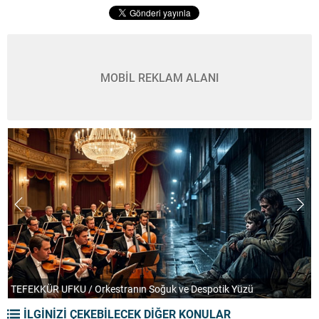
MOBİL REKLAM ALANI
TEFEKKÜR UFKU / Orkestranın Soğuk ve Despotik Yüzü
P
İLGİNİZİ ÇEKEBİLECEK DİĞER KONULAR