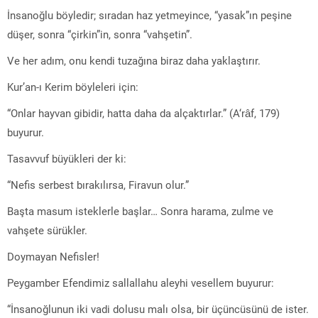
İnsanoğlu böyledir; sıradan haz yetmeyince, “yasak”ın peşine
düşer, sonra “çirkin”in, sonra “vahşetin”.
Ve her adım, onu kendi tuzağına biraz daha yaklaştırır.
Kur’an-ı Kerim böyleleri için:
“Onlar hayvan gibidir, hatta daha da alçaktırlar.” (A‘râf, 179)
buyurur.
Tasavvuf büyükleri der ki:
“Nefis serbest bırakılırsa, Firavun olur.”
Başta masum isteklerle başlar… Sonra harama, zulme ve
vahşete sürükler.
Doymayan Nefisler!
Peygamber Efendimiz sallallahu aleyhi vesellem buyurur:
“İnsanoğlunun iki vadi dolusu malı olsa, bir üçüncüsünü de ister.