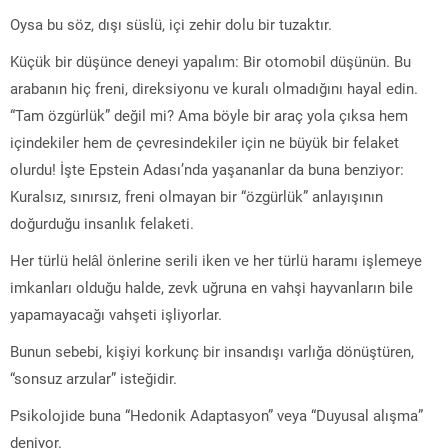
Oysa bu söz, dışı süslü, içi zehir dolu bir tuzaktır.
Küçük bir düşünce deneyi yapalım: Bir otomobil düşünün. Bu
arabanın hiç freni, direksiyonu ve kuralı olmadığını hayal edin.
“Tam özgürlük” değil mi? Ama böyle bir araç yola çıksa hem
içindekiler hem de çevresindekiler için ne büyük bir felaket
olurdu! İşte Epstein Adası’nda yaşananlar da buna benziyor:
Kuralsız, sınırsız, freni olmayan bir “özgürlük” anlayışının
doğurduğu insanlık felaketi.
Her türlü helâl önlerine serili iken ve her türlü haramı işlemeye
imkanları olduğu halde, zevk uğruna en vahşi hayvanların bile
yapamayacağı vahşeti işliyorlar.
Bunun sebebi, kişiyi korkunç bir insandışı varlığa dönüştüren,
“sonsuz arzular” isteğidir.
Psikolojide buna “Hedonik Adaptasyon” veya “Duyusal alışma”
deniyor.