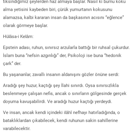
tiksindiğimiz şeylerden haz almaya başlar. Nasıl ki burnu koku
alma yetisini kaybeden biri, çürük yumurtanın kokusunu
alamazsa, kalbi kararan insan da başkasının acısını “eğlence”
olarak görmeye başlar.
Hülâsa-i Kelâm:
Epstein adası, ruhun, sınırsız arzularla battığı bir ruhsal çukurdur.
İslam buna “nefsin azgınlığı” der, Psikoloji ise buna “hedonik
çark” der.
Bu yaşananlar, zavallı insanın aldanışını gözler önüne serdi:
Aradığı şey huzur, kaçtığı şey İlahi sınırdı. Oysa sınırsızlıkla
beslenmeye çalışan nefis, ancak o sınırların gölgesinde gerçek
doyuma kavuşabilirdi. Ve aradığı huzur kaçtığı yerdeydi.
Ve insan, ancak kendi içindeki ilâhî nefhayı hatırladığında, o
bataklıklardan çıkabilecek, kendi ruhunun sakin sahillerine
varabilecektir.