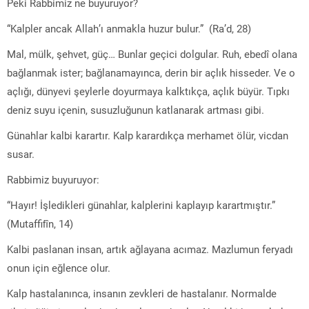
Peki Rabbimiz ne buyuruyor?
“Kalpler ancak Allah’ı anmakla huzur bulur.”
(Ra’d, 28)
Mal, mülk, şehvet, güç… Bunlar geçici dolgular. Ruh, ebedî olana
bağlanmak ister; bağlanamayınca, derin bir açlık hisseder. Ve o
açlığı, dünyevi şeylerle doyurmaya kalktıkça, açlık büyür. Tıpkı
deniz suyu içenin, susuzluğunun katlanarak artması gibi.
Günahlar kalbi karartır. Kalp karardıkça merhamet ölür, vicdan
susar.
Rabbimiz buyuruyor:
“Hayır! İşledikleri günahlar, kalplerini kaplayıp karartmıştır.”
(Mutaffifîn, 14)
Kalbi paslanan insan, artık ağlayana acımaz. Mazlumun feryadı
onun için eğlence olur.
Kalp hastalanınca, insanın zevkleri de hastalanır. Normalde