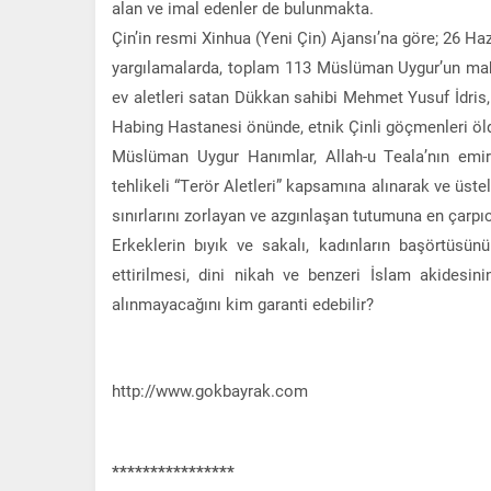
alan ve imal edenler de bulunmakta.
Çin’in resmi Xinhua (Yeni Çin) Ajansı’na göre; 26 Ha
yargılamalarda, toplam 113 Müslüman Uygur’un mahk
ev aletleri satan Dükkan sahibi Mehmet Yusuf İdris, 2
Habing Hastanesi önünde, etnik Çinli göçmenleri öldür
Müslüman Uygur Hanımlar, Allah-u Teala’nın emirle
tehlikeli “Terör Aletleri” kapsamına alınarak ve üste
sınırlarını zorlayan ve azgınlaşan tutumuna en çarpıc
Erkeklerin bıyık ve sakalı, kadınların başörtüsün
ettirilmesi, dini nikah ve benzeri İslam akidesin
alınmayacağını kim garanti edebilir?
http://www.gokbayrak.com
****************