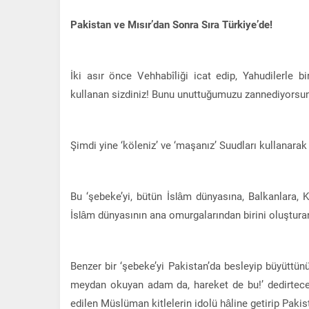
Pakistan ve Mısır’dan Sonra Sıra Türkiye’de!
İki asır önce Vehhabîliği icat edip, Yahudilerle 
kullanan sizdiniz! Bunu unuttuğumuzu zannediyorsu
Şimdi yine ‘köleniz’ ve ‘maşanız’ Suudları kullanarak n
Bu ‘şebeke’yi, bütün İslâm dünyasına, Balkanlara, Ka
İslâm dünyasının ana omurgalarından birini oluşturan 
Benzer bir ‘şebeke’yi Pakistan’da besleyip büyüttünüz.
meydan okuyan adam da, hareket de bu!’ dedirtecek k
edilen Müslüman kitlelerin idolü hâline getirip Pakis