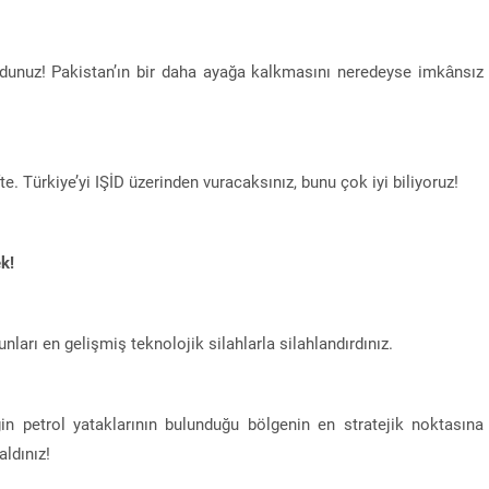
urdunuz! Pakistan’ın bir daha ayağa kalkmasını neredeyse imkânsız
e. Türkiye’yi IŞİD üzerinden vuracaksınız, bunu çok iyi biliyoruz!
k!
unları en gelişmiş teknolojik silahlarla silahlandırdınız.
gin petrol yataklarının bulunduğu bölgenin en stratejik noktasına
aldınız!