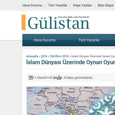
Hava Durumu
Tüm Yazarlar
Köşe Yazıları
Bize Ulaşın
Hava Durumu
Tüm Yazarlar
Anasayfa
»
2014
»
166 Ekim 2014
»
İslam Dünyası Üzerinde Oynan Oyu
İslam Dünyası Üzerinde Oynan Oyun
11 Ekim
2014
0
1.410
kez görüntülendi.