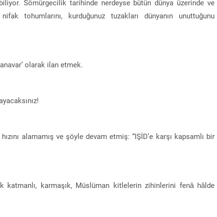
iliyor. Sömürgecilik tarihinde nerdeyse bütün dünya üzerinde ve
iz nifak tohumlarını, kurduğunuz tuzakları dünyanın unuttuğunu
canavar’ olarak ilan etmek.
ayacaksınız!
n, hızını alamamış ve şöyle devam etmiş: “IŞİD’e karşı kapsamlı bir
katmanlı, karmaşık, Müslüman kitlelerin zihinlerini fenâ hâlde