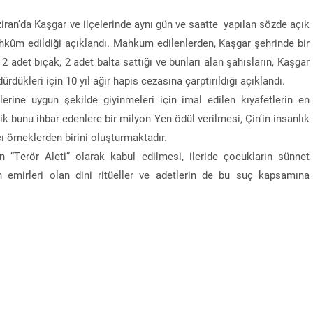
ziran’da Kaşgar ve ilçelerinde aynı gün ve saatte yapılan sözde açık
ûm edildiği açıklandı. Mahkum edilenlerden, Kaşgar şehrinde bir
 adet bıçak, 2 adet balta sattığı ve bunları alan şahısların, Kaşgar
dükleri için 10 yıl ağır hapis cezasına çarptırıldığı açıklandı.
rine uygun şekilde giyinmeleri için imal edilen kıyafetlerin en
lik bunu ihbar edenlere bir milyon Yen ödül verilmesi, Çin’in insanlık
ı örneklerden birini oluşturmaktadır.
ün “Terör Aleti” olarak kabul edilmesi, ileride çocukların sünnet
in emirleri olan dini ritüeller ve adetlerin de bu suç kapsamına