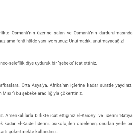
birlikte Osmanlı’nın üzerine salan ve Osmanlı’nın durdurulmasında
nuz ama fenâ hâlde yanılıyorsunuz: Unutmadık, unutmayacağız!
eo-selefîlik diye uyduruk bir ‘şebeke’ icat ettiniz.
fkaslara, Orta Asya’ya, Afrika’nın içlerine kadar süratle yaydınız.
Mısır’ı bu şebeke aracılığıyla çökerttiniz.
 Amerikalılarla birlikte icat ettiğiniz El-Kaide’yi ve liderini ‘Batıya
adar El-Kaide liderini, psikolojileri örselenen, onurları yerle bir
tan’ı çökertmekte kullandınız.