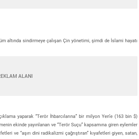
lüm altında sindirmeye çalışan Çin yönetimi, şimdi de İslami hayatı
REKLAM ALANI
ıklama yaparak “Terör İhbarcılarına” bir milyon Yen’e (163 bin $)
amenin ekinde yayınlanan ve “Terör Suçu” kapsamına giren eylemler
leri ve “aşırı dini radikalizmi çağrıştıran” kıyafetleri giyen, satan,