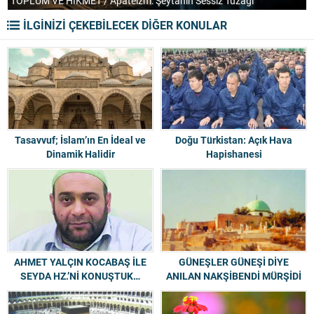
TOPLUM VE HİKMET / Apateizm: Şeytanın Sessiz Tuzağı
H
İLGİNİZİ ÇEKEBİLECEK DİĞER KONULAR
Tasavvuf; İslam’ın En İdeal ve
Doğu Türkistan: Açık Hava
Dinamik Halidir
Hapishanesi
AHMET YALÇIN KOCABAŞ İLE
GÜNEŞLER GÜNEŞİ DİYE
SEYDA HZ.’Nİ KONUŞTUK…
ANILAN NAKŞİBENDİ MÜRŞİDİ
MEVLANA HALİD-İ BAĞDADİ -
R.A.-