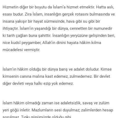
Hizmetin diğer bir boyutu da İslam’a hizmet etmektir. Hatta aslı,
esası budur. Zira İslam, insanlığın gerçek rotasını bulmasında ve
insana yakışır bir hayat sürmesinde, hava gibi su gibi bir
ihtiyaçtır. İslam’ın yaşandığı bir dünya, cennetten bir numunedir
ki tarih çağları buna şahittir. İnsanlığın yeryüzüne gelişinden beri,
nice kudsî peygamber, Allah’ın dinini hayata hâkim kılma
mücadelesi vermiştir.
İslam’ın hâkim olduğu bir dünya barış ve adalet doludur. Kimse
kimsenin canına malına kast edemez, zulmedemez. Bir devlet
diğer devleti veya halkı ezip yok edemez.
İslam hâkim olmadığı zaman ise adaletsizlik, savaş ve zulüm
yeri göğü inletir. Mazlumların sesi duyulmaz; zalimlerden hesap
sorulmaz. Tıpkı günümüzde olduğu gibi…