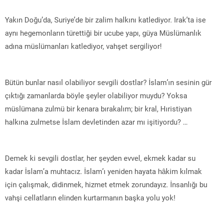
Yakın Doğu’da, Suriye’de bir zalim halkını katlediyor. Irak’ta ise
aynı hegemonların türettiği bir ucube yapı, güya Müslümanlık
adına müslümanları katlediyor, vahşet sergiliyor!
Bütün bunlar nasıl olabiliyor sevgili dostlar? İslam’ın sesinin gür
çıktığı zamanlarda böyle şeyler olabiliyor muydu? Yoksa
müslümana zulmü bir kenara bırakalım; bir kral, Hıristiyan
halkına zulmetse İslam devletinden azar mı işitiyordu? …
Demek ki sevgili dostlar, her şeyden evvel, ekmek kadar su
kadar İslam’a muhtacız. İslam’ı yeniden hayata hâkim kılmak
için çalışmak, didinmek, hizmet etmek zorundayız. İnsanlığı bu
vahşi cellatların elinden kurtarmanın başka yolu yok!