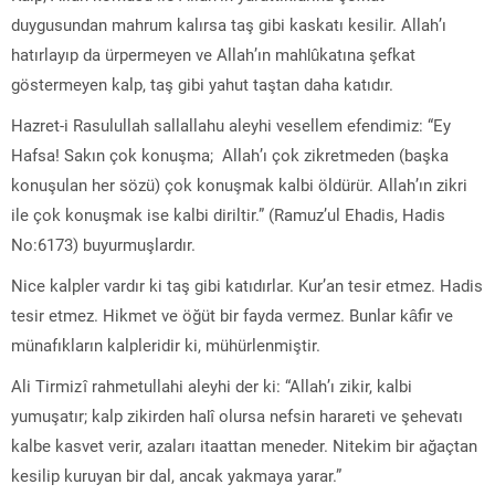
duygusundan mahrum kalırsa taş gibi kaskatı kesilir. Allah’ı
hatırlayıp da ürpermeyen ve Allah’ın mahlûkatına şefkat
göstermeyen kalp, taş gibi yahut taştan daha katıdır.
Hazret-i Rasulullah sallallahu aleyhi vesellem efendimiz: “Ey
Hafsa! Sakın çok konuşma; Allah’ı çok zikretmeden (başka
konuşulan her sözü) çok konuşmak kalbi öldürür. Allah’ın zikri
ile çok konuşmak ise kalbi diriltir.” (Ramuz’ul Ehadis, Hadis
No:6173) buyurmuşlardır.
Nice kalpler vardır ki taş gibi katıdırlar. Kur’an tesir etmez. Hadis
tesir etmez. Hikmet ve öğüt bir fayda vermez. Bunlar kâfir ve
münafıkların kalpleridir ki, mühürlenmiştir.
Ali Tirmizî rahmetullahi aleyhi der ki: “Allah’ı zikir, kalbi
yumuşatır; kalp zikirden halî olursa nefsin harareti ve şehevatı
kalbe kasvet verir, azaları itaattan meneder. Nitekim bir ağaçtan
kesilip kuruyan bir dal, ancak yakmaya yarar.”