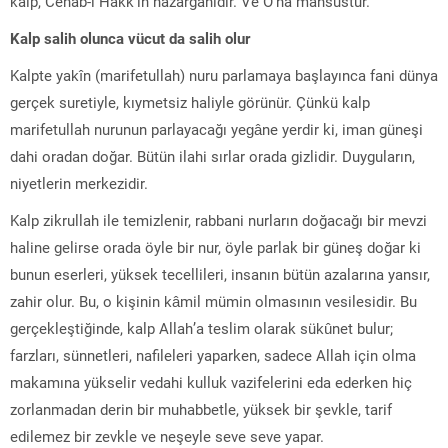
kalp, Cenab-ı Hakk’ın nazargahıdır. Ve O’na mahsustur.”
Kalp salih olunca vücut da salih olur
Kalpte yakîn (marifetullah) nuru parlamaya başlayınca fani dünya
gerçek suretiyle, kıymetsiz haliyle görünür. Çünkü kalp
marifetullah nurunun parlayacağı yegâne yerdir ki, iman güneşi
dahi oradan doğar. Bütün ilahi sırlar orada gizlidir. Duyguların,
niyetlerin merkezidir.
Kalp zikrullah ile temizlenir, rabbani nurların doğacağı bir mevzi
haline gelirse orada öyle bir nur, öyle parlak bir güneş doğar ki
bunun eserleri, yüksek tecellileri, insanın bütün azalarına yansır,
zahir olur. Bu, o kişinin kâmil mümin olmasının vesilesidir. Bu
gerçekleştiğinde, kalp Allah’a teslim olarak sükûnet bulur;
farzları, sünnetleri, nafileleri yaparken, sadece Allah için olma
makamına yükselir vedahi kulluk vazifelerini eda ederken hiç
zorlanmadan derin bir muhabbetle, yüksek bir şevkle, tarif
edilemez bir zevkle ve neşeyle seve seve yapar.