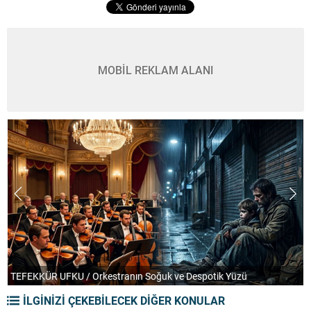
MOBİL REKLAM ALANI
TEFEKKÜR UFKU / Orkestranın Soğuk ve Despotik Yüzü
P
İLGİNİZİ ÇEKEBİLECEK DİĞER KONULAR