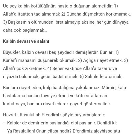
Üç şey kalbin kötülüğünün, hasta olduğunun alametidir: 1)
Allah’a itaattan tad almamak 2) Günaha düşmekten korkmamak,
3) Başkasının ölümünden ibret almayıp aksine, her gün dünyaya
daha çok bağlanmak…
Kalbin devası ve salahı
Büyükler, kalbin devası beş şeydedir demişlerdir. Bunlar: 1)
Kur’an’ı manasını düşünerek okumak. 2) Açlığa riayet etmek. 3)
Allah’ı çok zikretmek. 4) Seher vaktinde Allah’a tazarru ve
niyazda bulunmak, gece ibadet etmek. 5) Salihlerle oturmak…
Bunlara riayet eden, kalp hastalığına yakalanmaz. Mümin, kalp
hastalarına bunları tavsiye etmeli ve kötü sıfatlardan
kurtulmaya, bunlara riayet ederek gayret göstermelidir.
Hazret-i Rasulullah Efendimiz şöyle buyurmuşlardır:
– Kalpler de demirlerin paslandığı gibi paslanır. Denildi ki:
– Ya Rasulallah! Onun cilası nedir? Efendimiz aleyhissalatu