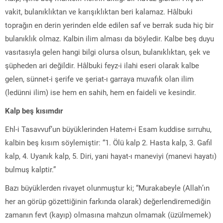
vakit, bulanıklıktan ve karışıklıktan beri kalamaz. Hâlbuki
toprağın en derin yerinden elde edilen saf ve berrak suda hiç bir
bulanıklık olmaz. Kalbin ilim alması da böyledir. Kalbe beş duyu
vasıtasıyla gelen hangi bilgi olursa olsun, bulanıklıktan, şek ve
şüpheden ari değildir. Hâlbuki feyz-i ilahi eseri olarak kalbe
gelen, sünnet-i şerife ve şeriat-ı garraya muvafık olan ilim
(ledünni ilim) ise hem en sahih, hem en faideli ve kesindir.
Kalp beş kısımdır
Ehl-i Tasavvuf’un büyüklerinden Hatem-i Esam kuddise sırruhu,
kalbin beş kısım söylemiştir: “1. Ölü kalp 2. Hasta kalp, 3. Gafil
kalp, 4. Uyanık kalp, 5. Diri, yani hayat-ı maneviyi (manevi hayatı)
bulmuş kalptir.”
Bazı büyüklerden rivayet olunmuştur ki; “Murakabeyle (Allah’ın
her an görüp gözettiğinin farkında olarak) değerlendiremediğin
zamanın fevt (kayıp) olmasına mahzun olmamak (üzülmemek)