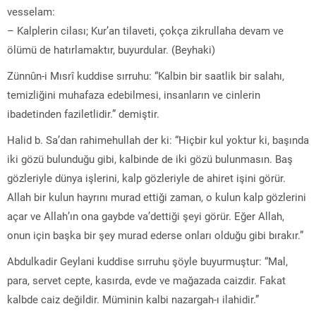
vesselam:
– Kalplerin cilası; Kur’an tilaveti, çokça zikrullaha devam ve
ölümü de hatırlamaktır, buyurdular. (Beyhaki)
Zünnûn-i Mısrî kuddise sırruhu: “Kalbin bir saatlik bir salahı,
temizliğini muhafaza edebilmesi, insanların ve cinlerin
ibadetinden faziletlidir.” demiştir.
Halid b. Sa’dan rahimehullah der ki: “Hiçbir kul yoktur ki, başında
iki gözü bulunduğu gibi, kalbinde de iki gözü bulunmasın. Baş
gözleriyle dünya işlerini, kalp gözleriyle de ahiret işini görür.
Allah bir kulun hayrını murad ettiği zaman, o kulun kalp gözlerini
açar ve Allah’ın ona gaybde va’dettiği şeyi görür. Eğer Allah,
onun için başka bir şey murad ederse onları olduğu gibi bırakır.”
Abdulkadir Geylani kuddise sırruhu şöyle buyurmuştur: “Mal,
para, servet cepte, kasırda, evde ve mağazada caizdir. Fakat
kalbde caiz değildir. Müminin kalbi nazargah-ı ilahidir.”