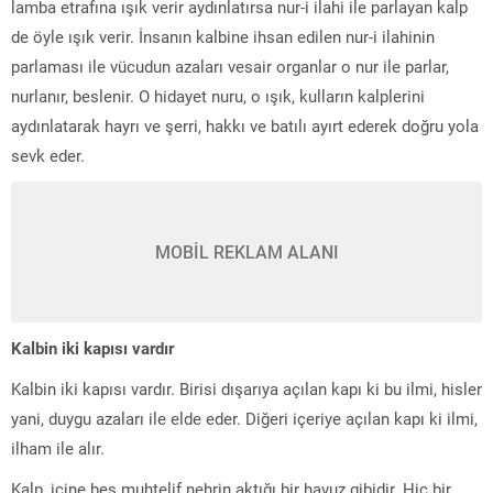
lamba etrafına ışık verir aydınlatırsa nur-i ilahi ile parlayan kalp
de öyle ışık verir. İnsanın kalbine ihsan edilen nur-i ilahinin
parlaması ile vücudun azaları vesair organlar o nur ile parlar,
nurlanır, beslenir. O hidayet nuru, o ışık, kulların kalplerini
aydınlatarak hayrı ve şerri, hakkı ve batılı ayırt ederek doğru yola
sevk eder.
MOBİL REKLAM ALANI
Kalbin iki kapısı vardır
Kalbin iki kapısı vardır. Birisi dışarıya açılan kapı ki bu ilmi, hisler
yani, duygu azaları ile elde eder. Diğeri içeriye açılan kapı ki ilmi,
ilham ile alır.
Kalp, içine beş muhtelif nehrin aktığı bir havuz gibidir. Hiç bir