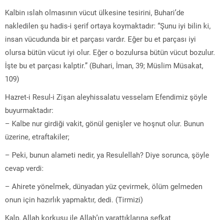
Kalbin ıslah olmasının vücut ülkesine tesirini, Buhari’de
nakledilen şu hadis-i şerif ortaya koymaktadır: “Şunu iyi bilin ki,
insan vücudunda bir et parçası vardır. Eğer bu et parçası iyi
olursa bütün vücut iyi olur. Eğer o bozulursa bütün vücut bozulur.
İşte bu et parçası kalptir.” (Buhari, İman, 39; Müslim Müsakat,
109)
Hazret-i Resul-i Zişan aleyhissalatu vesselam Efendimiz şöyle
buyurmaktadır:
– Kalbe nur girdiği vakit, gönül genişler ve hoşnut olur. Bunun
üzerine, etraftakiler;
– Peki, bunun alameti nedir, ya Resulellah? Diye sorunca, şöyle
cevap verdi:
– Ahirete yönelmek, dünyadan yüz çevirmek, ölüm gelmeden
onun için hazırlık yapmaktır, dedi. (Tirmizi)
Kalp, Allah korkusu ile Allah’ın yarattıklarına şefkat