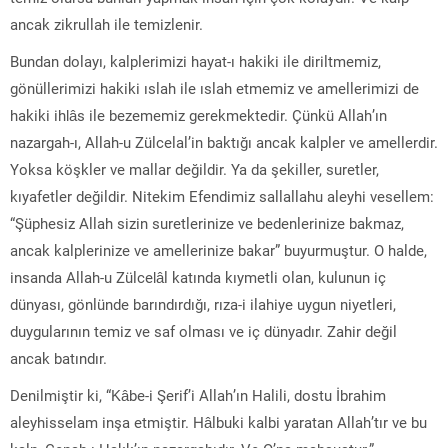
ancak zikrullah ile temizlenir.
Bundan dolayı, kalplerimizi hayat-ı hakiki ile diriltmemiz,
gönüllerimizi hakiki ıslah ile ıslah etmemiz ve amellerimizi de
hakiki ihlâs ile bezememiz gerekmektedir. Çünkü Allah’ın
nazargah-ı, Allah-u Zülcelal’in baktığı ancak kalpler ve amellerdir.
Yoksa köşkler ve mallar değildir. Ya da şekiller, suretler,
kıyafetler değildir. Nitekim Efendimiz sallallahu aleyhi vesellem:
“Şüphesiz Allah sizin suretlerinize ve bedenlerinize bakmaz,
ancak kalplerinize ve amellerinize bakar” buyurmuştur. O halde,
insanda Allah-u Zülcelâl katında kıymetli olan, kulunun iç
dünyası, gönlünde barındırdığı, rıza-i ilahiye uygun niyetleri,
duygularının temiz ve saf olması ve iç dünyadır. Zahir değil
ancak batındır.
Denilmiştir ki, “Kâbe-i Şerif’i Allah’ın Halili, dostu İbrahim
aleyhisselam inşa etmiştir. Hâlbuki kalbi yaratan Allah’tır ve bu