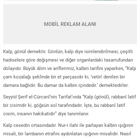
MOBİL REKLAM ALANI
Kalp, gönül demektir. Gönlün, kalp diye isimlendirilmesi, çeşitli
hadiselere göre değişmesi ve diğer organlardaki tasarrufundan
dolayıdır. Büyük âlim ve ariflerimiz, kalbin tarifini yaparken, “Kalp
çam kozalağı şeklinde bir et parçasıdır ki, ‘vetin’ denilen bir
damara bağlıdır. Bu damar da kalbin içindedir.’ demektedirler.
Seyyid Şerif el-Cürcanî’nin Tarifat’ında “Kalp (gönül), rabbanî latif
bir cisimdir ki, göğsün sol tarafındadır. İşte, bu rabbanî latif
cisim, insanın hakikatidir” diye tanımlanır.
Kalp cesedin ortasındadır. Nur-i ilahi ile parlayan kalbin ışığının
misali, bir lambanın etrafını aydınlatan ışığının misalidir. Nasıl