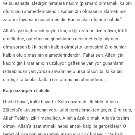
ve bu esnada işlediğin hatalara nadim (pişman) olmamak, kalbin
ölümünün alametlerindendir. Kalbin diri olmasının alameti ise
zararını faydasını hissetmesidir. Bunun aksi ölülerin halidir.”
Allah’a yaklaştıracak şeyleri kaçırdığın zaman üzülmüyor, kötü
amellerine, gafletine ve günahlarına nedamet edip pişman
olmuyorsan bil ki senin kalbin ölmüştür kardeşim! Zira bunlar,
kalbin ölü olmasının alametlerindendir. Fakat sen, Allah için
kaçırdığın fırsatlar için üzülüyor, gafletine yanıyor, günahların
ızdırabından yanıyorsan ahvalin ne olursa olsun, bil ki kalbin
diridir, zira bunlar, kalbin diri olmasının alametleridir.
Kalp nazargah-ı ilahidir
Hakiki hayat, kalbi hayattır. Kalp nazargah-ı ilahidir. Allah-u
Zülcelal’e kavuşmanın yolu kalbi temizlemekten geçer. Zira kalp,
Allah Teâlâ’yı zikir mahallidir. Allah’a âşık olmak, Allah’a teslim
olmak, Allah’a itaat etmek, hepsi ancak kalp ile gerçekleşir. O
temiz olursa bunları yapmak insan için çok kolaydır. Ve kalp