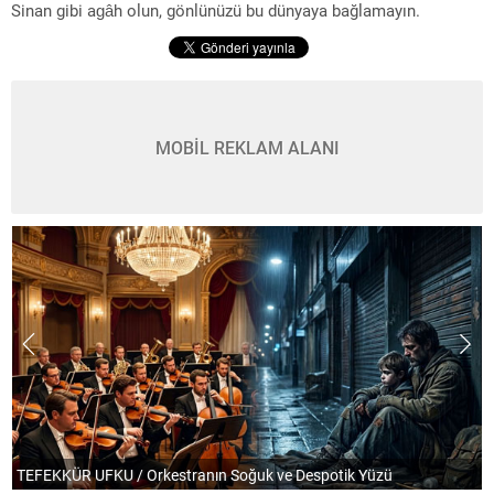
Sinan gibi agâh olun, gönlünüzü bu dünyaya bağlamayın.
MOBİL REKLAM ALANI
TEFEKKÜR UFKU / Orkestranın Soğuk ve Despotik Yüzü
P