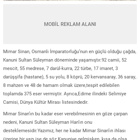
MOBİL REKLAM ALANI
Mimar Sinan, Osmanlı İmparatorluğu’nun en güçlü olduğu çağda,
Kanuni Sultan Süleyman döneminde yaşamıştır.92 camii, 52
mescit, 55 medrese, 7 darül-kurra, 22 türbe, 17 imaret, 3
darüşşifa (hastane), 5 su yolu, 8 köprü, 20 kervansaray, 36 saray,
8 mahzen ve 48 de hamam olmak üzere,tespit edilebilen
toplamda 375 eser vermiştir. Ayrıca,Edirne ilindeki Selimiye
Camisi, Dünya Kültür Mirası listesindedir.
Mimar Sinan’ın bu kadar eser verebilmesinin en göze çarpan
nedeni, Kanuni Sultan Süleyman Han’ın onu
desteklemesidir.Yazımız, her ne kadar Mimar Sinan’ın ihlası
üzerine bir yazı ise de söz Kanuniye gelmişken, kısa da olsa