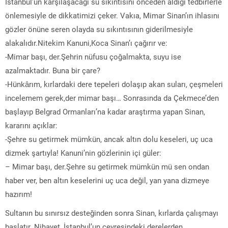
İstanbul’un karşılaşacağı su sıkıntısını önceden aldığı tedbirlerle
önlemesiyle de dikkatimizi çeker. Vakıa, Mimar Sinan’ın ihlasını
gözler önüne seren olayda su sıkıntısının giderilmesiyle
alakalıdır.Nitekim Kanuni,Koca Sinan’ı çağırır ve:
-Mimar başı, der.Şehrin nüfusu çoğalmakta, suyu ise
azalmaktadır. Buna bir çare?
-Hünkârım, kırlardaki dere tepeleri dolaşıp akan suları, çeşmeleri
incelemem gerek,der mimar başı… Sonrasında da Çekmece’den
başlayıp Belgrad Ormanları’na kadar araştırma yapan Sinan,
kararını açıklar:
-Şehre su getirmek mümkün, ancak altın dolu keseleri, uç uca
dizmek şartıyla! Kanuni’nin gözlerinin içi güler:
– Mimar başı, der.Şehre su getirmek mümkün mü sen ondan
haber ver, ben altın keselerini uç uca değil, yan yana dizmeye
hazırım!
Sultanın bu sınırsız desteğinden sonra Sinan, kırlarda çalışmayı
başlatır. Nihayet, İstanbul’un çevresindeki derelerden,