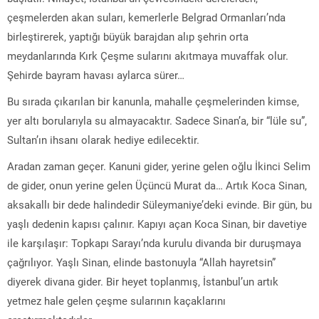
çeşmelerden akan suları, kemerlerle Belgrad Ormanları’nda
birleştirerek, yaptığı büyük barajdan alıp şehrin orta
meydanlarında Kırk Çeşme sularını akıtmaya muvaffak olur.
Şehirde bayram havası aylarca sürer…
Bu sırada çıkarılan bir kanunla, mahalle çeşmelerinden kimse,
yer altı borularıyla su almayacaktır. Sadece Sinan’a, bir “lüle su”,
Sultan’ın ihsanı olarak hediye edilecektir.
Aradan zaman geçer. Kanuni gider, yerine gelen oğlu İkinci Selim
de gider, onun yerine gelen Üçüncü Murat da… Artık Koca Sinan,
aksakallı bir dede halindedir Süleymaniye’deki evinde. Bir gün, bu
yaşlı dedenin kapısı çalınır. Kapıyı açan Koca Sinan, bir davetiye
ile karşılaşır: Topkapı Sarayı’nda kurulu divanda bir duruşmaya
çağrılıyor. Yaşlı Sinan, elinde bastonuyla “Allah hayretsin”
diyerek divana gider. Bir heyet toplanmış, İstanbul’un artık
yetmez hale gelen çeşme sularının kaçaklarını