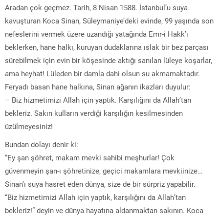
Aradan çok geçmez. Tarih, 8 Nisan 1588. İstanbul’u suya
kavuşturan Koca Sinan, Süleymaniye’deki evinde, 99 yaşında son
nefeslerini vermek üzere uzandığı yatağında Emr-i Hakk’ı
beklerken, hane halkı, kuruyan dudaklarına ıslak bir bez parçası
sürebilmek için evin bir köşesinde aktığı sanılan lüleye koşarlar,
ama heyhat! Lüleden bir damla dahi olsun su akmamaktadır.
Feryadı basan hane halkına, Sinan ağanın ikazları duyulur:
– Biz hizmetimizi Allah için yaptık. Karşılığını da Allah’tan
bekleriz. Sakın kulların verdiği karşılığın kesilmesinden
üzülmeyesiniz!
Bundan dolayı denir ki:
“Ey şan şöhret, makam mevki sahibi meşhurlar! Çok
güvenmeyin şan-ı şöhretinize, geçici makamlara mevkiinize…
Sinan’ı suya hasret eden dünya, size de bir sürpriz yapabilir.
“Biz hizmetimizi Allah için yaptık, karşılığını da Allah’tan
bekleriz!” deyin ve dünya hayatına aldanmaktan sakının. Koca