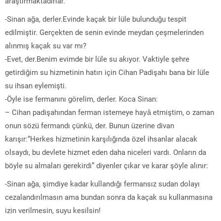
araştırmaktadırlar.
-Sinan ağa, derler.Evinde kaçak bir lüle bulunduğu tespit
edilmiştir. Gerçekten de senin evinde meydan çeşmelerinden
alınmış kaçak su var mı?
-Evet, der.Benim evimde bir lüle su akıyor. Vaktiyle şehre
getirdiğim su hizmetinin hatırı için Cihan Padişahı bana bir lüle
su ihsan eylemişti.
-Öyle ise fermanını görelim, derler. Koca Sinan:
– Cihan padişahından ferman istemeye hayâ etmiştim, o zaman
onun sözü fermandı çünkü, der. Bunun üzerine divan
karışır:“Herkes hizmetinin karşılığında özel ihsanlar alacak
olsaydı, bu devlete hizmet eden daha niceleri vardı. Onların da
böyle su almaları gerekirdi” diyenler çıkar ve karar şöyle alınır:
-Sinan ağa, şimdiye kadar kullandığı fermansız sudan dolayı
cezalandırılmasın ama bundan sonra da kaçak su kullanmasına
izin verilmesin, suyu kesilsin!