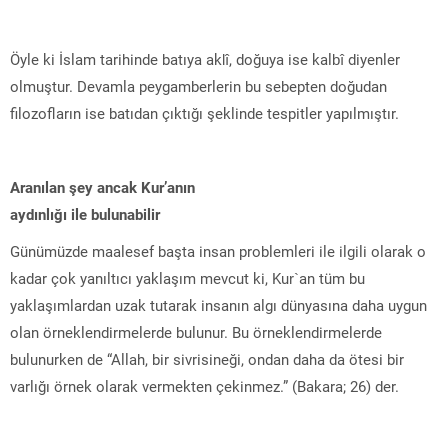
Öyle ki İslam tarihinde batıya aklî, doğuya ise kalbî diyenler
olmuştur. Devamla peygamberlerin bu sebepten doğudan
filozofların ise batıdan çıktığı şeklinde tespitler yapılmıştır.
Aranılan şey ancak Kur’anın
aydınlığı ile bulunabilir
Günümüzde maalesef başta insan problemleri ile ilgili olarak o
kadar çok yanıltıcı yaklaşım mevcut ki, Kur`an tüm bu
yaklaşımlardan uzak tutarak insanın algı dünyasına daha uygun
olan örneklendirmelerde bulunur. Bu örneklendirmelerde
bulunurken de “Allah, bir sivrisineği, ondan daha da ötesi bir
varlığı örnek olarak vermekten çekinmez.” (Bakara; 26) der.