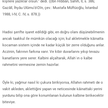
kişilere yazıklar olsun.” dedi. ((İbn Hibbân, Sahîh, II, s. 386;
Gazâlî, İhyâu Ulûmu’d-Dîn, çev.: Mustafa Müftüoğlu, İstanbul
1988, I-IV, C. IV, s. 878.))
Hadisi şerifte işaret edildiği gibi, en doğru olanı düşünebilmenin
ancak taakkul ile mümkün olacağı için; kul akletmekle kâinatta
kocaman sistem içinde ne kadar küçük bir zerre olduğunu anlar.
Aczinin, fakrının farkına varır. Ve kibir duvarlarını yıkıp tevazu
kanatlarını yere serer. Kalbini alçaltarak, Allah`ın o kalbe
rahmetini vermesine zemin hazırlar.
Öyle ki, yağmur nasıl ki çukura birikiyorsa, Allahın rahmeti de o
vakit akleden, aklettiğini yapan ve neticesinde kâinattaki yerini
yurdunu bilip ona göre konumlanan kulunun kalbine birikecektir
biteviye.