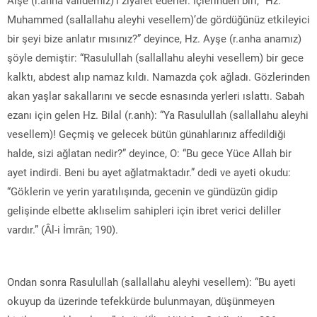
Muhammed (sallallahu aleyhi vesellem)’de gördüğünüz etkileyici
bir şeyi bize anlatır mısınız?” deyince, Hz. Ayşe (r.anha anamız)
şöyle demiştir: “Rasulullah (sallallahu aleyhi vesellem) bir gece
kalktı, abdest alıp namaz kıldı. Namazda çok ağladı. Gözlerinden
akan yaşlar sakallarını ve secde esnasında yerleri ıslattı. Sabah
ezanı için gelen Hz. Bilal (r.anh): “Ya Rasulullah (sallallahu aleyhi
vesellem)! Geçmiş ve gelecek bütün günahlarınız affedildiği
halde, sizi ağlatan nedir?” deyince, O: “Bu gece Yüce Allah bir
ayet indirdi. Beni bu ayet ağlatmaktadır.” dedi ve ayeti okudu:
“Göklerin ve yerin yaratılışında, gecenin ve gündüzün gidip
gelişinde elbette aklıselim sahipleri için ibret verici deliller
vardır.” (Âl-i İmrân; 190).
Ondan sonra Rasulullah (sallallahu aleyhi vesellem): “Bu ayeti
okuyup da üzerinde tefekkürde bulunmayan, düşünmeyen