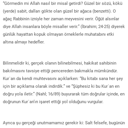
“Görmedin mi Allah nasıl bir misal getirdi? Güzel bir sözü, kökü
(yerde) sabit, dalları gökte olan güzel bir ağaca (benzetti). O
ağaç Rabbinin izniyle her zaman meyvesini verir. Öğüt alsınlar
diye Allah insanlara böyle misaller verir.” (İbrahim; 24-25) diyerek
günlük hayattan kopuk olmayan örneklerle muhatabını etki
altına almayı hedefler.
Bilinmelidir ki, gerçek olanın bilinebilmesi, hakikat sahibinin
bakılmasını tavsiye ettiği pencereden bakmakla mümkündür.
Kur`an da kendi muhtevasını açıklarken: “Bu kitabı sana her şey
için bir açıklama olarak indirdik.” ve “Şüphesiz ki bu Kur`an en
doğru yola iletir.” (Nahl; 16/89) buyurarak tüm doğrular içinde, en
doğrunun Kur`an’ın işaret ettiği yol olduğunu vurgular.
Ayrıca şu gerçeği unutmamamız gerekir ki: Salt felsefe, bugünün