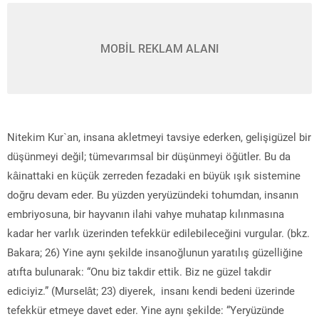
MOBİL REKLAM ALANI
Nitekim Kur`an, insana akletmeyi tavsiye ederken, gelişigüzel bir
düşünmeyi değil; tümevarımsal bir düşünmeyi öğütler. Bu da
kâinattaki en küçük zerreden fezadaki en büyük ışık sistemine
doğru devam eder. Bu yüzden yeryüzündeki tohumdan, insanın
embriyosuna, bir hayvanın ilahi vahye muhatap kılınmasına
kadar her varlık üzerinden tefekkür edilebileceğini vurgular. (bkz.
Bakara; 26) Yine aynı şekilde insanoğlunun yaratılış güzelliğine
atıfta bulunarak: “Onu biz takdir ettik. Biz ne güzel takdir
ediciyiz.” (Murselât; 23) diyerek, insanı kendi bedeni üzerinde
tefekkür etmeye davet eder. Yine aynı şekilde: “Yeryüzünde