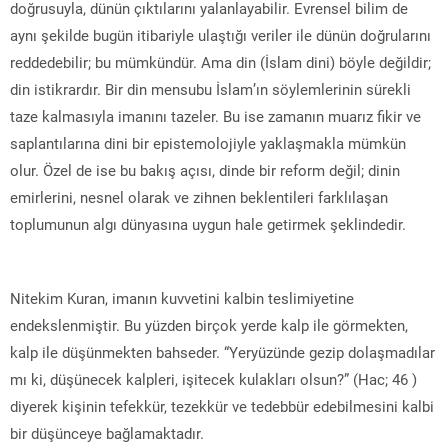
doğrusuyla, dünün çıktılarını yalanlayabilir. Evrensel bilim de
aynı şekilde bugün itibariyle ulaştığı veriler ile dünün doğrularını
reddedebilir; bu mümkündür. Ama din (İslam dini) böyle değildir;
din istikrardır. Bir din mensubu İslam’ın söylemlerinin sürekli
taze kalmasıyla imanını tazeler. Bu ise zamanın muarız fikir ve
saplantılarına dini bir epistemolojiyle yaklaşmakla mümkün
olur. Özel de ise bu bakış açısı, dinde bir reform değil; dinin
emirlerini, nesnel olarak ve zihnen beklentileri farklılaşan
toplumunun algı dünyasına uygun hale getirmek şeklindedir.
Nitekim Kuran, imanın kuvvetini kalbin teslimiyetine
endekslenmiştir. Bu yüzden birçok yerde kalp ile görmekten,
kalp ile düşünmekten bahseder. “Yeryüzünde gezip dolaşmadılar
mı ki, düşünecek kalpleri, işitecek kulakları olsun?” (Hac; 46 )
diyerek kişinin tefekkür, tezekkür ve tedebbür edebilmesini kalbi
bir düşünceye bağlamaktadır.