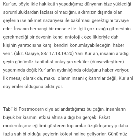
Kur`an, böylelikle hakikatin yaşadığımız dünyanın bize yüklediği
sorumluluklardan fazlası olmadığını, aklımızın dışında olan
şeylerin ise hikmet nazariyesi ile bakılması gerektiğini tavsiye
eder. İnsanın herhangi bir mesele ile ilgili çok uzağa gitmesinin
gerekmediği bir devenin kendi antolojik özellikleriyle dahi
kişinin yaratıcısına karşı kendini konumlayabileceğini haber
verir. (bkz. Ğaşiye, 88/ 17.18.19.20) Yani Kur`an, insanın aradığı
şeyin günümüz kapitalist anlayışın seküler (dünyevileştiren)
yaşamında değil; Kur`an’ın aydınlığında olduğunu haber veriyor.
İlk mesaj olarak da, makul olanın insani çıkarımlar değil, Kur`anî
söylemler olduğunu bildiriyor.
Tabiî ki Postmodern diye adlandırdığımız bu çağın, insanların
büyük bir kısmını etkisi altına aldığı bir gerçek. Fakat
modernleşme eğilimi gösteren toplumlar özgürleşmeyip daha
fazla sahibi olduğu şeylerin kölesi haline geliyorlar. Günümüz