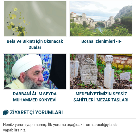
Bela Ve Sıkıntı İçin Okunacak
Bosna İzlenimleri -II-
Dualar
RABBANÎ ÂLİM SEYDA
MEDENİYETİMİZİN SESSİZ
MUHAMMED KONYEVİ
ŞAHİTLERİ ‘MEZAR TAŞLARI’
HAZRETLERİ VE
SOHBETLERİNDEN KESİTLER
ZİYARETÇİ YORUMLARI
Henüz yorum yapılmamış. İlk yorumu aşağıdaki form aracılığıyla siz
yapabilirsiniz.