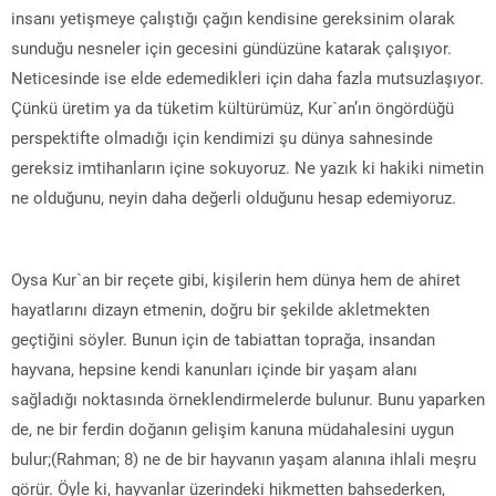
insanı yetişmeye çalıştığı çağın kendisine gereksinim olarak
sunduğu nesneler için gecesini gündüzüne katarak çalışıyor.
Neticesinde ise elde edemedikleri için daha fazla mutsuzlaşıyor.
Çünkü üretim ya da tüketim kültürümüz, Kur`an’ın öngördüğü
perspektifte olmadığı için kendimizi şu dünya sahnesinde
gereksiz imtihanların içine sokuyoruz. Ne yazık ki hakiki nimetin
ne olduğunu, neyin daha değerli olduğunu hesap edemiyoruz.
Oysa Kur`an bir reçete gibi, kişilerin hem dünya hem de ahiret
hayatlarını dizayn etmenin, doğru bir şekilde akletmekten
geçtiğini söyler. Bunun için de tabiattan toprağa, insandan
hayvana, hepsine kendi kanunları içinde bir yaşam alanı
sağladığı noktasında örneklendirmelerde bulunur. Bunu yaparken
de, ne bir ferdin doğanın gelişim kanuna müdahalesini uygun
bulur;(Rahman; 8) ne de bir hayvanın yaşam alanına ihlali meşru
görür. Öyle ki, hayvanlar üzerindeki hikmetten bahsederken,