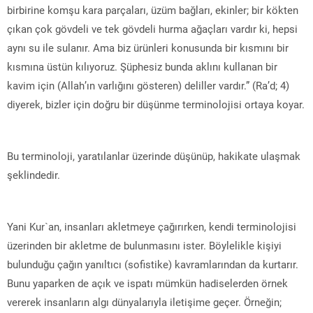
birbirine komşu kara parçaları, üzüm bağları, ekinler; bir kökten
çıkan çok gövdeli ve tek gövdeli hurma ağaçları vardır ki, hepsi
aynı su ile sulanır. Ama biz ürünleri konusunda bir kısmını bir
kısmına üstün kılıyoruz. Şüphesiz bunda aklını kullanan bir
kavim için (Allah’ın varlığını gösteren) deliller vardır.” (Ra’d; 4)
diyerek, bizler için doğru bir düşünme terminolojisi ortaya koyar.
Bu terminoloji, yaratılanlar üzerinde düşünüp, hakikate ulaşmak
şeklindedir.
Yani Kur`an, insanları akletmeye çağırırken, kendi terminolojisi
üzerinden bir akletme de bulunmasını ister. Böylelikle kişiyi
bulunduğu çağın yanıltıcı (sofistike) kavramlarından da kurtarır.
Bunu yaparken de açık ve ispatı mümkün hadiselerden örnek
vererek insanların algı dünyalarıyla iletişime geçer. Örneğin;