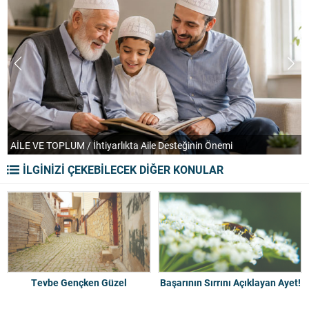
AİLE VE TOPLUM / İhtiyarlıkta Aile Desteğinin Önemi
T
İLGİNİZİ ÇEKEBİLECEK DİĞER KONULAR
Tevbe Gençken Güzel
Başarının Sırrını Açıklayan Ayet!