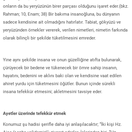
onların da bu yeryüzünün birer parçası olduğunu işaret eder.(bkz.
Rahman; 10, Enam; 38) Bir bakıma insanoğluna, bu dünyanın
sadece kendisine ait olmadığını hatırlatır. Tabiat, gökyüzü ve
yeryüzünden örnekler vererek, verilen nimetleri, nimetin farkında
olarak bilinçli bir şekilde tüketilmesini emreder.
Yine aynı şekilde insana ve onun güzelliğine atıfta bulunarak,
çürüyecek bir bedene ve tükenecek bir ömre sahip insanın,
hayatını, bedenini ve aklını baki olan ve kendisine vaat edilen
ahiret yurdu için tüketmesini öğütler. Bunun içinde sürekli
insana tefekkür etmesini; akletmesini tavsiye eder.
Ayetler üzerinde tefekkür etmek
Konumuz şu hadisi şerifle daha iyi anlaşılacaktır; “İki kişi Hz.
Aişe (r.anha validemiz)’ı ziyaret ederler. İçlerinden biri, “Hz.