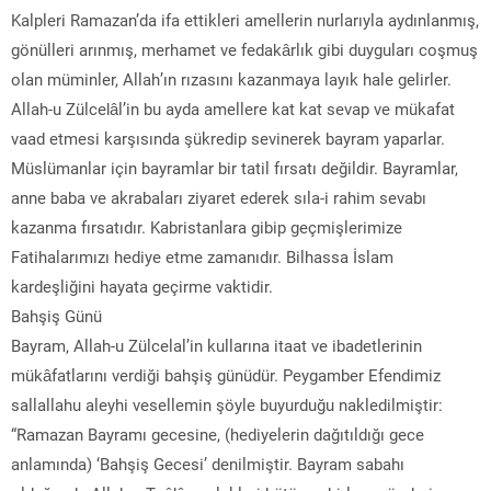
Kalpleri Ramazan’da ifa ettikleri amellerin nurlarıyla aydınlanmış,
gönülleri arınmış, merhamet ve fedakârlık gibi duyguları coşmuş
olan müminler, Allah’ın rızasını kazanmaya layık hale gelirler.
Allah-u Zülcelâl’in bu ayda amellere kat kat sevap ve mükafat
vaad etmesi karşısında şükredip sevinerek bayram yaparlar.
Müslümanlar için bayramlar bir tatil fırsatı değildir. Bayramlar,
anne baba ve akrabaları ziyaret ederek sıla-i rahim sevabı
kazanma fırsatıdır. Kabristanlara gibip geçmişlerimize
Fatihalarımızı hediye etme zamanıdır. Bilhassa İslam
kardeşliğini hayata geçirme vaktidir.
Bahşiş Günü
Bayram, Allah-u Zülcelal’in kullarına itaat ve ibadetlerinin
mükâfatlarını verdiği bahşiş günüdür. Peygamber Efendimiz
sallallahu aleyhi vesellemin şöyle buyurduğu nakledilmiştir:
“Ramazan Bayramı gecesine, (hediyelerin dağıtıldığı gece
anlamında) ‘Bahşiş Gecesi’ denilmiştir. Bayram sabahı