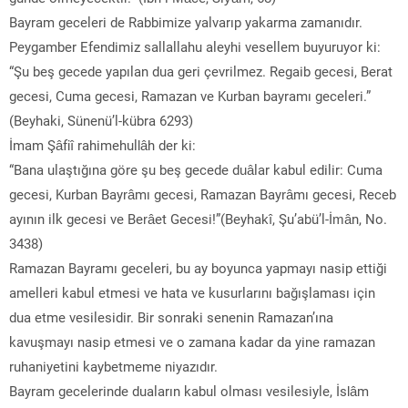
Bayram geceleri de Rabbimize yalvarıp yakarma zamanıdır.
Peygamber Efendimiz sallallahu aleyhi vesellem buyuruyor ki:
“Şu beş gecede yapılan dua geri çevrilmez. Regaib gecesi, Berat
gecesi, Cuma gecesi, Ramazan ve Kurban bayramı geceleri.”
(Beyhaki, Sünenü’l-kübra 6293)
İmam Şâfiî rahimehullâh der ki:
“Bana ulaştığına göre şu beş gecede duâlar kabul edilir: Cuma
gecesi, Kurban Bayrâmı gecesi, Ramazan Bayrâmı gecesi, Receb
ayının ilk gecesi ve Berâet Gecesi!”(Beyhakî, Şu’abü’l-İmân, No.
3438)
Ramazan Bayramı geceleri, bu ay boyunca yapmayı nasip ettiği
amelleri kabul etmesi ve hata ve kusurlarını bağışlaması için
dua etme vesilesidir. Bir sonraki senenin Ramazan’ına
kavuşmayı nasip etmesi ve o zamana kadar da yine ramazan
ruhaniyetini kaybetmeme niyazıdır.
Bayram gecelerinde duaların kabul olması vesilesiyle, İslâm