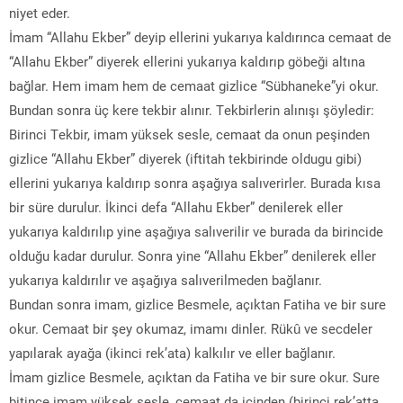
niyet eder.
İmam “Allahu Ekber” deyip ellerini yukarıya kaldırınca cemaat de
“Allahu Ekber” diyerek ellerini yukarıya kaldırıp göbeği altına
bağlar. Hem imam hem de cemaat gizlice “Sübhaneke”yi okur.
Bundan sonra üç kere tekbir alınır. Tekbirlerin alınışı şöyledir:
Birinci Tekbir, imam yüksek sesle, cemaat da onun peşinden
gizlice “Allahu Ekber” diyerek (iftitah tekbirinde oldugu gibi)
ellerini yukarıya kaldırıp sonra aşağıya salıverirler. Burada kısa
bir süre durulur. İkinci defa “Allahu Ekber” denilerek eller
yukarıya kaldırılıp yine aşağıya salıverilir ve burada da birincide
olduğu kadar durulur. Sonra yine “Allahu Ekber” denilerek eller
yukarıya kaldırılır ve aşağıya salıverilmeden bağlanır.
Bundan sonra imam, gizlice Besmele, açıktan Fatiha ve bir sure
okur. Cemaat bir şey okumaz, imamı dinler. Rükû ve secdeler
yapılarak ayağa (ikinci rek’ata) kalkılır ve eller bağlanır.
İmam gizlice Besmele, açıktan da Fatiha ve bir sure okur. Sure
bitince imam yüksek sesle, cemaat da içinden (birinci rek’atta