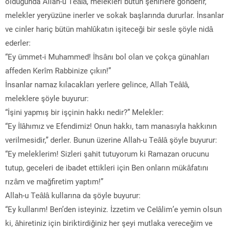
olduğunda Allah-u Teâlâ, melekleri bütün şehirlere gönderir,
melekler yeryüzüne inerler ve sokak başlarında dururlar. İnsanlar
ve cinler hariç bütün mahlûkatın işiteceği bir sesle şöyle nidâ
ederler:
“Ey ümmet-i Muhammed! İhsânı bol olan ve çokça günahları
affeden Kerîm Rabbinize çıkın!”
İnsanlar namaz kılacakları yerlere gelince, Allah Teâlâ,
meleklere şöyle buyurur:
“İşini yapmış bir işçinin hakkı nedir?” Melekler:
“Ey İlâhımız ve Efendimiz! Onun hakkı, tam manasıyla hakkının
verilmesidir,” derler. Bunun üzerine Allah-u Teâlâ şöyle buyurur:
“Ey meleklerim! Sizleri şahit tutuyorum ki Ramazan orucunu
tutup, geceleri de ibadet ettikleri için Ben onların mükâfatını
rızâm ve mağfiretim yaptım!”
Allah-u Teâlâ kullarına da şöyle buyurur:
“Ey kullarım! Ben’den isteyiniz. İzzetim ve Celâlim’e yemin olsun
ki, âhiretiniz için biriktirdiğiniz her şeyi mutlaka vereceğim ve