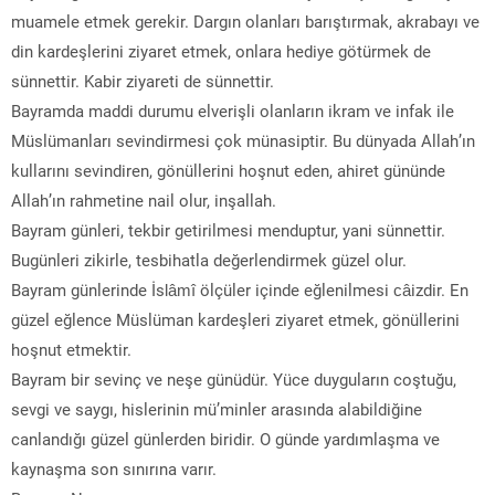
muamele etmek gerekir. Dargın olanları barıştırmak, akrabayı ve
din kardeşlerini ziyaret etmek, onlara hediye götürmek de
sünnettir. Kabir ziyareti de sünnettir.
Bayramda maddi durumu elverişli olanların ikram ve infak ile
Müslümanları sevindirmesi çok münasiptir. Bu dünyada Allah’ın
kullarını sevindiren, gönüllerini hoşnut eden, ahiret gününde
Allah’ın rahmetine nail olur, inşallah.
Bayram günleri, tekbir getirilmesi menduptur, yani sünnettir.
Bugünleri zikirle, tesbihatla değerlendirmek güzel olur.
Bayram günlerinde İslâmî ölçüler içinde eğlenilmesi câizdir. En
güzel eğlence Müslüman kardeşleri ziyaret etmek, gönüllerini
hoşnut etmektir.
Bayram bir sevinç ve neşe günüdür. Yüce duyguların coştuğu,
sevgi ve saygı, hislerinin mü’minler arasında alabildiğine
canlandığı güzel günlerden biridir. O günde yardımlaşma ve
kaynaşma son sınırına varır.