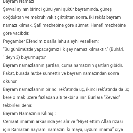
Bayram Namazı
Şevval ayının birinci günü yani şükür bayramında, güneş
doğduktan ve mekruh vakit çıktıktan sonra, iki rekât bayram
namazı kılmak, Şafi mezhebine göre sünnet, Hanefi mezhebine
göre vacibdir.
Peygamber Efendimiz sallallahu aleyhi vesellem:
“Bu günümüzde yapacağımız ilk şey namaz kılmaktır.” (Buhârî,
ʿÎdeyn 3) buyurmuştur.
Bayram namazlarının şartları, cuma namazının şartları gibidir.
Fakat, burada hutbe sünnettir ve bayram namazından sonra
okunur.
Bayram namazlarının birinci rek’atında üç, ikinci rek’atında da üç
kere olmak üzere fazladan altı tekbir alınır. Bunlara “Zevaid”
tekbirleri denir.
Bayram Namazının Kılınışı:
Cemaat imamın arkasında yer alır ve “Niyet ettim Allah rızası
için Ramazan Bayramı namazını kılmaya, uydum imama” diye