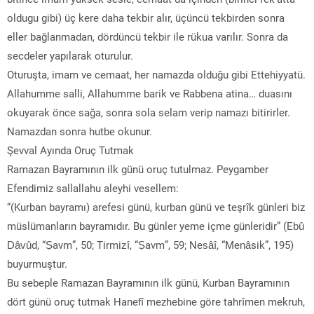
oldugu gibi) üç kere daha tekbir alır, üçüncü tekbirden sonra
eller bağlanmadan, dördüncü tekbir ile rükua varılır. Sonra da
secdeler yapılarak oturulur.
Oturuşta, imam ve cemaat, her namazda olduğu gibi Ettehiyyatü.
Allahumme salli, Allahumme barik ve Rabbena atina… duasını
okuyarak önce sağa, sonra sola selam verip namazı bitirirler.
Namazdan sonra hutbe okunur.
Şevval Ayında Oruç Tutmak
Ramazan Bayramının ilk günü oruç tutulmaz. Peygamber
Efendimiz sallallahu aleyhi vesellem:
“(Kurban bayramı) arefesi günü, kurban günü ve teşrîk günleri biz
müslümanların bayramıdır. Bu günler yeme içme günleridir” (Ebû
Dâvûd, “Ṣavm”, 50; Tirmizî, “Ṣavm”, 59; Nesâî, “Menâsik”, 195)
buyurmuştur.
Bu sebeple Ramazan Bayramının ilk günü, Kurban Bayramının
dört günü oruç tutmak Hanefî mezhebine göre tahrîmen mekruh,