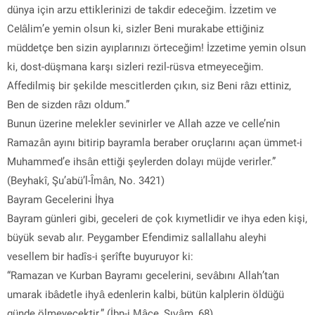
dünya için arzu ettiklerinizi de takdir edeceğim. İzzetim ve
Celâlim’e yemin olsun ki, sizler Beni murakabe ettiğiniz
müddetçe ben sizin ayıplarınızı örteceğim! İzzetime yemin olsun
ki, dost-düşmana karşı sizleri rezil-rüsva etmeyeceğim.
Affedilmiş bir şekilde mescitlerden çıkın, siz Beni râzı ettiniz,
Ben de sizden râzı oldum.”
Bunun üzerine melekler sevinirler ve Allah azze ve celle’nin
Ramazân ayını bitirip bayramla beraber oruçlarını açan ümmet-i
Muhammed’e ihsân ettiği şeylerden dolayı müjde verirler.”
(Beyhakî, Şu’abü’l-Îmân, No. 3421)
Bayram Gecelerini İhya
Bayram günleri gibi, geceleri de çok kıymetlidir ve ihya eden kişi,
büyük sevab alır. Peygamber Efendimiz sallallahu aleyhi
vesellem bir hadîs-i şerîfte buyuruyor ki:
“Ramazan ve Kurban Bayramı gecelerini, sevâbını Allah’tan
umarak ibâdetle ihyâ edenlerin kalbi, bütün kalplerin öldüğü
günde ölmeyecektir.” (İbn-i Mâce, Sıyâm, 68)