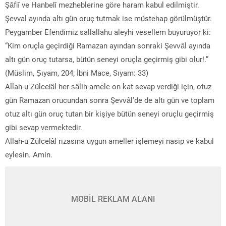
Şâfiî ve Hanbelî mezheblerine göre haram kabul edilmiştir.
Şevval ayında altı gün oruç tutmak ise müstehap görülmüştür.
Peygamber Efendimiz sallallahu aleyhi vesellem buyuruyor ki:
“Kim oruçla geçirdiği Ramazan ayından sonraki Şevvâl ayında
altı gün oruç tutarsa, bütün seneyi oruçla geçirmiş gibi olur!.”
(Müslim, Ṣıyam, 204; İbni Mace, Sıyam: 33)
Allah-u Zülcelâl her sâlih amele on kat sevap verdiği için, otuz
gün Ramazan orucundan sonra Şevvâl’de de altı gün ve toplam
otuz altı gün oruç tutan bir kişiye bütün seneyi oruçlu geçirmiş
gibi sevap vermektedir.
Allah-u Zülcelâl rızasına uygun ameller işlemeyi nasip ve kabul
eylesin. Amin.
MOBİL REKLAM ALANI