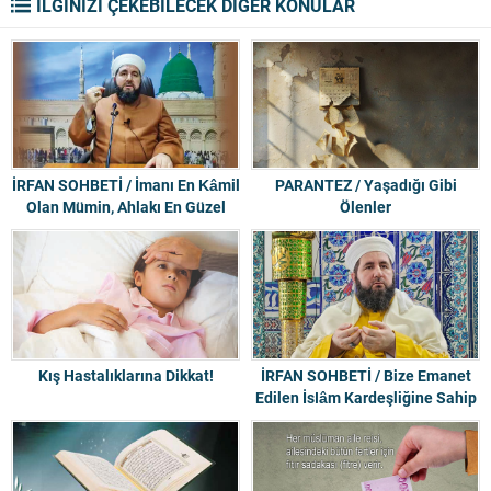
İLGİNİZİ ÇEKEBİLECEK DİĞER KONULAR
İRFAN SOHBETİ / İmanı En Kâmil
PARANTEZ / Yaşadığı Gibi
Olan Mümin, Ahlakı En Güzel
Ölenler
Olandır
Kış Hastalıklarına Dikkat!
İRFAN SOHBETİ / Bize Emanet
Edilen İslâm Kardeşliğine Sahip
Çıkalım