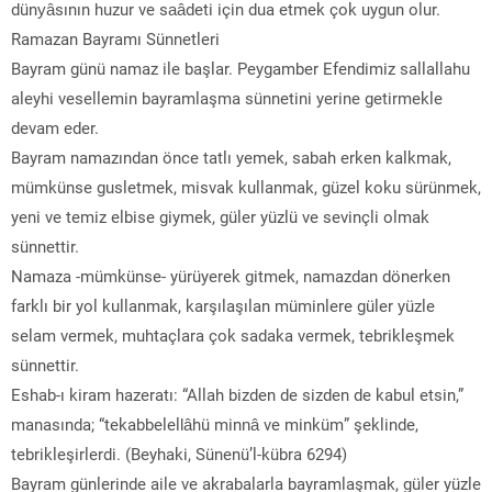
dünyâsının huzur ve saâdeti için dua etmek çok uygun olur.
Ramazan Bayramı Sünnetleri
Bayram günü namaz ile başlar. Peygamber Efendimiz sallallahu
aleyhi vesellemin bayramlaşma sünnetini yerine getirmekle
devam eder.
Bayram namazından önce tatlı yemek, sabah erken kalkmak,
mümkünse gusletmek, misvak kullanmak, güzel koku sürünmek,
yeni ve temiz elbise giymek, güler yüzlü ve sevinçli olmak
sünnettir.
Namaza -mümkünse- yürüyerek gitmek, namazdan dönerken
farklı bir yol kullanmak, karşılaşılan müminlere güler yüzle
selam vermek, muhtaçlara çok sadaka vermek, tebrikleşmek
sünnettir.
Eshab-ı kiram hazeratı: “Allah bizden de sizden de kabul etsin,”
manasında; “tekabbelellâhü minnâ ve minküm” şeklinde,
tebrikleşirlerdi. (Beyhaki, Sünenü’l-kübra 6294)
Bayram günlerinde aile ve akrabalarla bayramlaşmak, güler yüzle