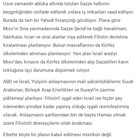
Uzun zamandır abluka altında tutulan Gazze halkının
bezginliğinden istifade edilerek onlara iş imkanları vaad ediliyor.
Burada da tam bir Yahudi fırsatçılığı görülüyor. Plana göre
Mısır’ın Sina yarımadasında Gazze Şeridi’ne bağlı havalimanı,
fabrikalar, ticari ve zirai alanlar inşa edilerek Filistin devletine
kiralanması planlanıyor. Bunun masraflarının da Körfez
ülkelerinden alınması planlanıyor. Yani plan İsrail araziyi
Mısır’dan, kirasını da Körfez ülkelerinden alıp Gazzelileri karın
tokluğuna işçi durumuna düşürmek istiyor.
ABD ve İsrail, Yüzyılın anlaşmasının mali yükümlülüklerini Suudi
Arabistan, Birleşik Arap Emirlikleri ve Kuveyt’in üzerine
yüklemeyi planlıyor. Filistin’i işgal eden İsrail ise hiçbir şey
ödemeden şimdiye kadar yapmış olduğu işgali resmileştirmiş
olacak. Anlaşmanın şartlarından biri de başta Hamas olmak
üzere Filistinli direnişçilerin silah bırakması.
Elbette böyle bir planın kabul edilmesi mümkün değil.