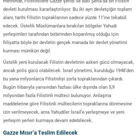
metninde, Filistinlilere Gazze şeridi ile Batı Şeria’da bir Filistin
devleti kurulması kararlaştırılıyor. Bu iki ayrı devletçiğin toplam
alanı, tarihi Filistin topraklarının sadece yüzde 11’ine tekabül
edecek. Üstelik Müslümanlara bırakılan bölgeler Yahudi
yerleşimleri tarafından birbirinden koparılmış olduğu için
fiiliyatta böyle bir devletin gerçek manada bir devlet yönetimi
kurması mümkün değil.
Üstelik yeni kurulacak Filistin devletinin askeri gücü olmayacak,
ancak polis gücü olabilecek. İsrail yönetimi, kurulduğu 1948’den
bu yana milyonlarca Filistinliyi zorla topraklarından çıkardı.
Bugün itibarıyla yarısından fazlası ülke dışında olan 5,9
milyondan fazla Filistinli mülteci bulunuyor. Anlaşma
maddelerine göre Filistinli mültecilerin topraklarına dönmesine
izin verilmeyecek, ama Yahudiler İsrail’e yerleşmeye ve yeni
yerleşim yerleri kurmaya devam edebilecek.
Gazze Mısır’a Teslim Edilecek