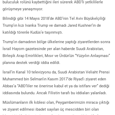
buluculuk rolünü kaybettiğini ileri sürerek ABD’li yetkililerle
görüşmeye yanaşmıyor.
Bilindiği gibi 14 Mayıs 2018’de ABD’nin Tel Aviv Büyükelçiliği
Trump’ın kızı Ivanka Trump ve damadı Jared Kushner’in de
katıldığı törenle Kudüs’e taşınmıştı.
Trump’ın damadının bölge ülkelerine yaptığı ziyaretlerden sonra
İsrail Hayom gazetesinde yer alan haberde Suudi Arabistan,
Birleşik Arap Emirlikleri, Mısır ve Ürdün’ün “Yüzyılın Anlaşması”
planına destek verdiği iddia edildi.
İsrail’in Kanal 10 televizyonu da, Suudi Arabistan Veliaht Prensi
Muhammed bin Selman’ın Kasım 2017’de Riyad’ı ziyaret eden
Abbas’a “ABD’liler ne önerirse kabul et ya da istifanı ver” dediği
iddiasında bulundu. Ancak Filistin tarafı bu iddiaları yalanladı.
Müslümanların ilk kıblesi olan, Peygamberimizin miraca çıktığı
ve ziyaret edilmesi ibadet sayılan üç mescidden biri olan