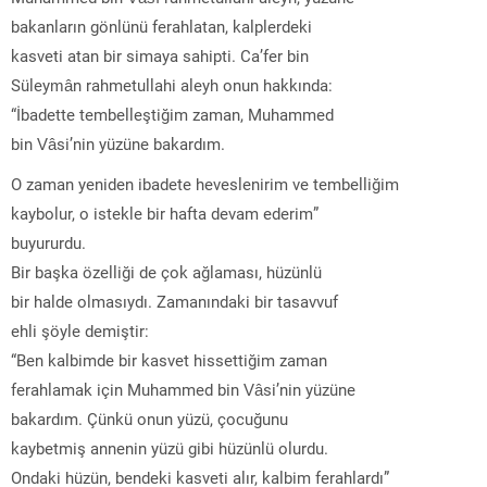
bakanların gönlünü ferahlatan, kalplerdeki
kasveti atan bir simaya sahipti. Ca’fer bin
Süleymân rahmetullahi aleyh onun hakkında:
“İbadette tembelleştiğim zaman, Muhammed
bin Vâsi’nin yüzüne bakardım.
O zaman yeniden ibadete heveslenirim ve tembelliğim
kaybolur, o istekle bir hafta devam ederim”
buyururdu.
Bir başka özelliği de çok ağlaması, hüzünlü
bir halde olmasıydı. Zamanındaki bir tasavvuf
ehli şöyle demiştir:
“Ben kalbimde bir kasvet hissettiğim zaman
ferahlamak için Muhammed bin Vâsi’nin yüzüne
bakardım. Çünkü onun yüzü, çocuğunu
kaybetmiş annenin yüzü gibi hüzünlü olurdu.
Ondaki hüzün, bendeki kasveti alır, kalbim ferahlardı”