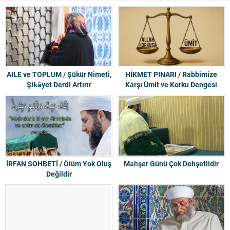
AILE ve TOPLUM / Şükür Nimeti,
HİKMET PINARI / Rabbimize
Şikâyet Derdi Artırır
Karşı Ümit ve Korku Dengesi
İRFAN SOHBETİ / Ölüm Yok Oluş
Mahşer Günü Çok Dehşetlidir
Değildir