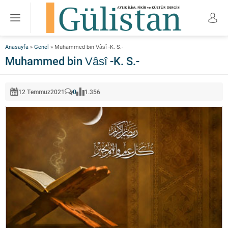
Anasayfa
»
Genel
»
Muhammed bin Vâsî -K. S.-
Muhammed bin Vâsî -K. S.-
12 Temmuz
2021
0
1.356