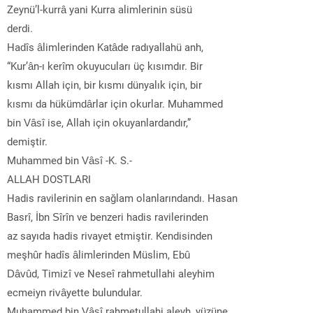
Zeynü’l-kurrâ yani Kurra alimlerinin süsü
derdi.
Hadîs âlimlerinden Katâde radıyallahü anh,
“Kur’ân-ı kerîm okuyucuları üç kısımdır. Bir
kısmı Allah için, bir kısmı dünyalık için, bir
kısmı da hükümdârlar için okurlar. Muhammed
bin Vâsî ise, Allah için okuyanlardandır,”
demiştir.
Muhammed bin Vâsî -K. S.-
ALLAH DOSTLARI
Hadis ravilerinin en sağlam olanlarındandı. Hasan
Basrî, İbn Sîrîn ve benzeri hadis ravilerinden
az sayıda hadis rivayet etmiştir. Kendisinden
meşhûr hadîs âlimlerinden Müslim, Ebû
Dâvûd, Timizî ve Neseî rahmetullahi aleyhim
ecmeiyn rivâyette bulundular.
Muhammed bin Vâsî rahmetullahi aleyh, yüzüne