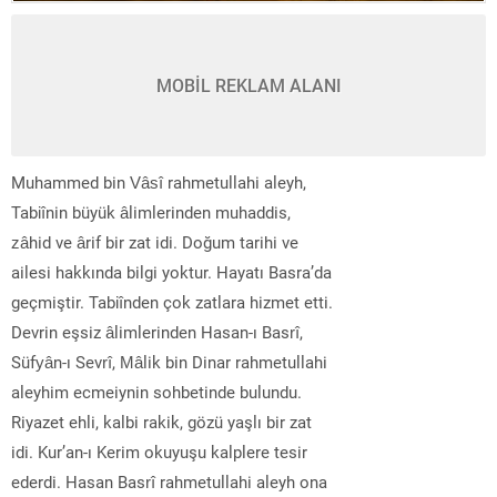
MOBİL REKLAM ALANI
Muhammed bin Vâsî rahmetullahi aleyh,
Tabiînin büyük âlimlerinden muhaddis,
zâhid ve ârif bir zat idi. Doğum tarihi ve
ailesi hakkında bilgi yoktur. Hayatı Basra’da
geçmiştir. Tabiînden çok zatlara hizmet etti.
Devrin eşsiz âlimlerinden Hasan-ı Basrî,
Süfyân-ı Sevrî, Mâlik bin Dinar rahmetullahi
aleyhim ecmeiynin sohbetinde bulundu.
Riyazet ehli, kalbi rakik, gözü yaşlı bir zat
idi. Kur’an-ı Kerim okuyuşu kalplere tesir
ederdi. Hasan Basrî rahmetullahi aleyh ona