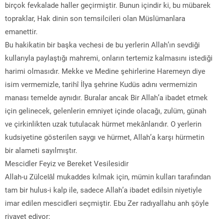
birçok fevkalade haller geçirmiştir. Bunun içindir ki, bu mübarek
topraklar, Hak dinin son temsilcileri olan Müslümanlara
emanettir.
Bu hakikatin bir başka vechesi de bu yerlerin Allah’ın sevdiği
kullarıyla paylaştığı mahremi, onların tertemiz kalmasını istediği
harimi olmasıdır. Mekke ve Medine şehirlerine Haremeyn diye
isim vermemizle, tarihî İlya şehrine Kudüs adını vermemizin
manası temelde aynıdır. Buralar ancak Bir Allah’a ibadet etmek
için gelinecek, gelenlerin emniyet içinde olacağı, zulüm, günah
ve çirkinlikten uzak tutulacak hürmet mekânlarıdır. O yerlerin
kudsiyetine gösterilen saygı ve hürmet, Allah’a karşı hürmetin
bir alameti sayılmıştır.
Mescidler Feyiz ve Bereket Vesilesidir
Allah-u Zülcelâl mukaddes kılmak için, mümin kulları tarafından
tam bir hulus-i kalp ile, sadece Allah’a ibadet edilsin niyetiyle
imar edilen mescidleri seçmiştir. Ebu Zer radıyallahu anh şöyle
rivayet ediyor: