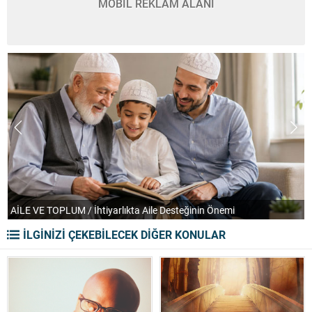
MOBİL REKLAM ALANI
AİLE VE TOPLUM / İhtiyarlıkta Aile Desteğinin Önemi
T
İLGİNİZİ ÇEKEBİLECEK DİĞER KONULAR