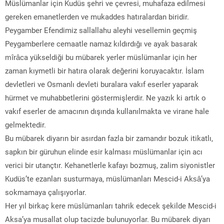
Müslümanlar için Kudüs şehri ve çevresi, muhafaza edilmesi
gereken emanetlerden ve mukaddes hatıralardan biridir.
Peygamber Efendimiz sallallahu aleyhi vesellemin geçmiş
Peygamberlere cemaatle namaz kıldırdığı ve ayak basarak
mîrâca yükseldiği bu mübarek yerler müslümanlar için her
zaman kıymetli bir hatıra olarak değerini koruyacaktır. İslam
devletleri ve Osmanlı devleti buralara vakıf eserler yaparak
hürmet ve muhabbetlerini göstermişlerdir. Ne yazık ki artık o
vakıf eserler de amacının dışında kullanılmakta ve virane hale
gelmektedir.
Bu mübarek diyarın bir asırdan fazla bir zamandır bozuk itikatlı,
sapkın bir güruhun elinde esir kalması müslümanlar için acı
verici bir utançtır. Kehanetlerle kafayı bozmuş, zalim siyonistler
Kudüs’te ezanları susturmaya, müslümanları Mescid-i Aksâ’ya
sokmamaya çalışıyorlar.
Her yıl birkaç kere müslümanları tahrik edecek şekilde Mescid-i
Aksa’ya musallat olup tacizde bulunuyorlar. Bu mübarek diyarı