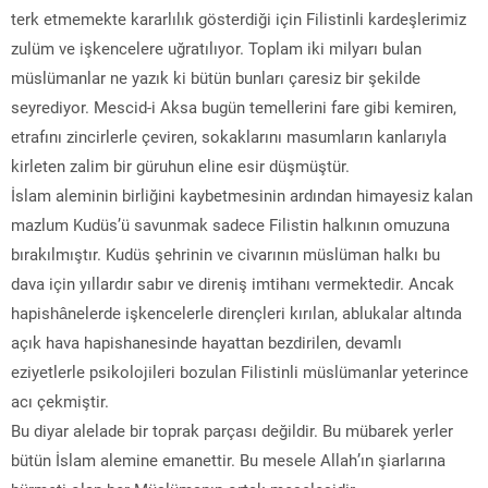
terk etmemekte kararlılık gösterdiği için Filistinli kardeşlerimiz
zulüm ve işkencelere uğratılıyor. Toplam iki milyarı bulan
müslümanlar ne yazık ki bütün bunları çaresiz bir şekilde
seyrediyor. Mescid-i Aksa bugün temellerini fare gibi kemiren,
etrafını zincirlerle çeviren, sokaklarını masumların kanlarıyla
kirleten zalim bir güruhun eline esir düşmüştür.
İslam aleminin birliğini kaybetmesinin ardından himayesiz kalan
mazlum Kudüs’ü savunmak sadece Filistin halkının omuzuna
bırakılmıştır. Kudüs şehrinin ve civarının müslüman halkı bu
dava için yıllardır sabır ve direniş imtihanı vermektedir. Ancak
hapishânelerde işkencelerle dirençleri kırılan, ablukalar altında
açık hava hapishanesinde hayattan bezdirilen, devamlı
eziyetlerle psikolojileri bozulan Filistinli müslümanlar yeterince
acı çekmiştir.
Bu diyar alelade bir toprak parçası değildir. Bu mübarek yerler
bütün İslam alemine emanettir. Bu mesele Allah’ın şiarlarına