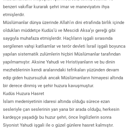
benzeri vakıflar kurarak şehri imar ve maneviyatını ihya
etmişlerdir.
Müslümanlar dünya üzerinde Allah’ın dini etrafında birlik içinde
oldukları müddetçe Kudüs’ü ve Mescidi Aksa’yı gereği gibi
saygıyla muhafaza etmişlerdir. Haçlıların işgali sırasında
sergilenen vahşi katliamlar ve terör devleti İsrail işgali boyunca
yapılan sistematik zulümlerin hiçbiri Müslümanlar tarafından
yapılmamıştır. Aksine Yahudi ve Hıristiyanların ve bu dinin
mezheblerinin kendi aralarındaki tefrikaları yüzünden devam
edip giden huzursuzluk ancak Müslümanların himayesi altında
bir derece dinmiş ve şehir huzura kavuşmuştur.
Kudüs Huzura Hasret
İslam medeniyetinin idaresi altında olduğu sürece ezan
sesleriyle çan seslerinin yan yana bir arada olduğu, herkesin
kardeşçe yaşadığı bu huzur şehri, önce İngilizlerin sonra
Siyonist Yahudi işgali ile o güzel günlere hasret kalmıştır.