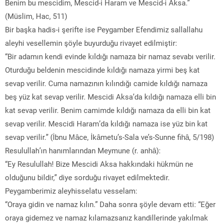
Benim bu mescidim, Mescid-i Haram ve Mescid-i Aksa.”
(Müslim, Hac, 511)
Bir başka hadis-i şerifte ise Peygamber Efendimiz sallallahu
aleyhi vesellemin şöyle buyurduğu rivayet edilmiştir:
“Bir adamın kendi evinde kıldığı namaza bir namaz sevabı verilir.
Oturduğu beldenin mescidinde kıldığı namaza yirmi beş kat
sevap verilir. Cuma namazının kılındığı camide kıldığı namaza
beş yüz kat sevap verilir. Mescidi Aksa’da kıldığı namaza elli bin
kat sevap verilir. Benim camimde kıldığı namaza da elli bin kat
sevap verilir. Mescidi Haram’da kıldığı namaza ise yüz bin kat
sevap verilir.” (İbnu Mâce, İkâmetu’s-Sala ve’s-Sunne fihâ, 5/198)
Resulullah’ın hanımlarından Meymune (r. anhâ):
“Ey Resulullah! Bize Mescidi Aksa hakkındaki hükmün ne
olduğunu bildir,” diye sorduğu rivayet edilmektedir.
Peygamberimiz aleyhisselatu vesselam:
“Oraya gidin ve namaz kılın.” Daha sonra şöyle devam etti: “Eğer
oraya gidemez ve namaz kılamazsanız kandillerinde yakılmak