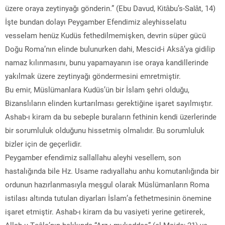
üzere oraya zeytinyağı gönderin.” (Ebu Davud, Kitâbu’s-Salât, 14)
İşte bundan dolayı Peygamber Efendimiz aleyhisselatu
vesselam henüz Kudüs fethedilmemişken, devrin süper gücü
Doğu Roma’nın elinde bulunurken dahi, Mescid-i Aksâ’ya gidilip
namaz kılınmasını, bunu yapamayanın ise oraya kandillerinde
yakılmak üzere zeytinyağı göndermesini emretmiştir.
Bu emir, Müslümanlara Kudüs’ün bir İslam şehri olduğu,
Bizanslıların elinden kurtarılması gerektiğine işaret sayılmıştır.
Ashab-ı kiram da bu sebeple buraların fethinin kendi üzerlerinde
bir sorumluluk olduğunu hissetmiş olmalıdır. Bu sorumluluk
bizler için de geçerlidir.
Peygamber efendimiz sallallahu aleyhi vesellem, son
hastalığında bile Hz. Usame radıyallahu anhu komutanlığında bir
ordunun hazırlanmasıyla meşgul olarak Müslümanların Roma
istilası altında tutulan diyarları İslam’a fethetmesinin önemine
işaret etmiştir. Ashab-ı kiram da bu vasiyeti yerine getirerek,
Allah-u Teâla’nın hakkında “Arz-ı mukaddes” (el-Maide; 21) ve