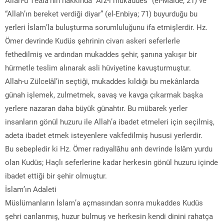
“Allah’ın bereket verdiği diyar” (el-Enbiya; 71) buyurduğu bu
yerleri İslam’la buluşturma sorumluluğunu ifa etmişlerdir. Hz.
Ömer devrinde Kudüs şehrinin civarı askeri seferlerle
fethedilmiş ve ardından mukaddes şehir, şanına yakışır bir
hürmetle teslim alınarak asli hüviyetine kavuşturmuştur.
Allah-u Zülcelâl’in seçtiği, mukaddes kıldığı bu mekânlarda
günah işlemek, zulmetmek, savaş ve kavga çıkarmak başka
yerlere nazaran daha büyük günahtır. Bu mübarek yerler
insanların gönül huzuru ile Allah’a ibadet etmeleri için seçilmiş,
adeta ibadet etmek isteyenlere vakfedilmiş hususi yerlerdir.
Bu sebepledir ki Hz. Ömer radıyallâhu anh devrinde İslâm yurdu
olan Kudüs; Haçlı seferlerine kadar herkesin gönül huzuru içinde
ibadet ettiği bir şehir olmuştur.
İslam’ın Adaleti
Müslümanların İslam’a açmasından sonra mukaddes Kudüs
şehri canlanmış, huzur bulmuş ve herkesin kendi dinini rahatça