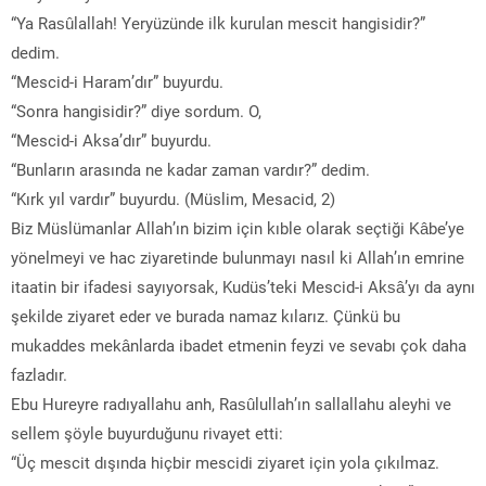
“Ya Rasûlallah! Yeryüzünde ilk kurulan mescit hangisidir?”
dedim.
“Mescid-i Haram’dır” buyurdu.
“Sonra hangisidir?” diye sordum. O,
“Mescid-i Aksa’dır” buyurdu.
“Bunların arasında ne kadar zaman vardır?” dedim.
“Kırk yıl vardır” buyurdu. (Müslim, Mesacid, 2)
Biz Müslümanlar Allah’ın bizim için kıble olarak seçtiği Kâbe’ye
yönelmeyi ve hac ziyaretinde bulunmayı nasıl ki Allah’ın emrine
itaatin bir ifadesi sayıyorsak, Kudüs’teki Mescid-i Aksâ’yı da aynı
şekilde ziyaret eder ve burada namaz kılarız. Çünkü bu
mukaddes mekânlarda ibadet etmenin feyzi ve sevabı çok daha
fazladır.
Ebu Hureyre radıyallahu anh, Rasûlullah’ın sallallahu aleyhi ve
sellem şöyle buyurduğunu rivayet etti:
“Üç mescit dışında hiçbir mescidi ziyaret için yola çıkılmaz.