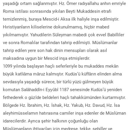
yaşadığı ortam sağlanmıştır. Hz. Ömer radıyallahu anhın emriyle
Roma istilası sonrasında yıkılan Beyti Mukaddesin etrafı
temizlenmiş, buraya Mescid-i Aksa ilk haliyle inşa edilmiştir.
Hıristiyanların kiliselerine dokunulmamış, hiçbir mabed
yıkılmamıştır. Yahudilerin Süleyman mabedi çok evvel Babilliler
ve sonra Romalılar tarafından tahrip edilmişti. Müslümanlar
tahrip edilen yere son hak dinin mensupları olarak asıl
maksadına uygun bir Mescid inşa etmişlerdir.
1099 yılında başlayan haçlı seferleriyle bu mukaddes mekân
büyük katliâma mâruz kalmıştır. Kudüs’ü küffârın elinden alma
sevdasıyla yaşadığı sürece, bir türlü yüzü gülmeyen büyük
komutan Salâhaddîn-i Eyyûbî 1187 senesinde Kudüs’ü yeniden
fethederek o güzîde beldeleri haçlı tahakkümünden kurtarmıştır.
Bölgede Hz. İbrahim, Hz. İshak, Hz. Yakub, Hz. Davud, Hz. İsa
aleyhimüsselamın hatırasına camiler inşa edenler de Müslüman
idarecilerdir. Ayrıca şehir halkının çoğunluğu olan
Müslümanların ihtiyaçları için medrese, tekke, sebiller ve