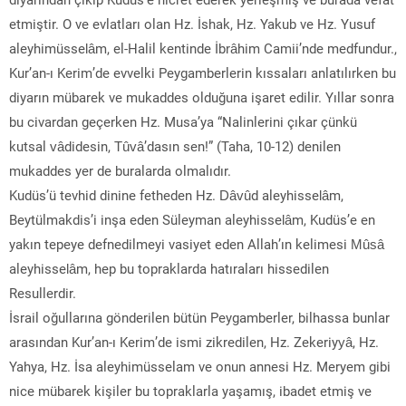
etmiştir. O ve evlatları olan Hz. İshak, Hz. Yakub ve Hz. Yusuf
aleyhimüsselâm, el-Halil kentinde İbrâhim Camii’nde medfundur.,
Kur’an-ı Kerim’de evvelki Peygamberlerin kıssaları anlatılırken bu
diyarın mübarek ve mukaddes olduğuna işaret edilir. Yıllar sonra
bu civardan geçerken Hz. Musa’ya “Nalinlerini çıkar çünkü
kutsal vâdidesin, Tûvâ’dasın sen!” (Taha, 10-12) denilen
mukaddes yer de buralarda olmalıdır.
Kudüs’ü tevhid dinine fetheden Hz. Dâvûd aleyhisselâm,
Beytülmakdis’i inşa eden Süleyman aleyhisselâm, Kudüs’e en
yakın tepeye defnedilmeyi vasiyet eden Allah’ın kelimesi Mûsâ
aleyhisselâm, hep bu topraklarda hatıraları hissedilen
Resullerdir.
İsrail oğullarına gönderilen bütün Peygamberler, bilhassa bunlar
arasından Kur’an-ı Kerim’de ismi zikredilen, Hz. Zekeriyyâ, Hz.
Yahya, Hz. İsa aleyhimüsselam ve onun annesi Hz. Meryem gibi
nice mübarek kişiler bu topraklarla yaşamış, ibadet etmiş ve