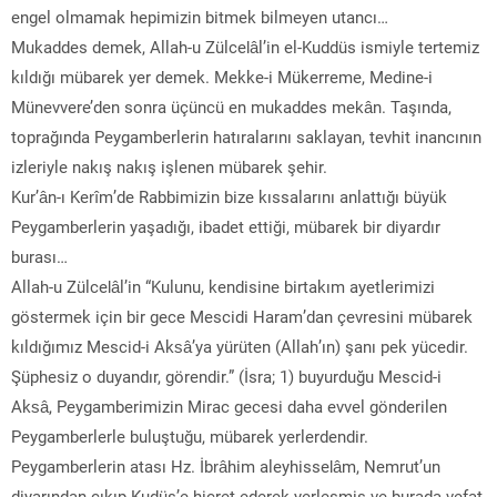
engel olmamak hepimizin bitmek bilmeyen utancı…
Mukaddes demek, Allah-u Zülcelâl’in el-Kuddüs ismiyle tertemiz
kıldığı mübarek yer demek. Mekke-i Mükerreme, Medine-i
Münevvere’den sonra üçüncü en mukaddes mekân. Taşında,
toprağında Peygamberlerin hatıralarını saklayan, tevhit inancının
izleriyle nakış nakış işlenen mübarek şehir.
Kur’ân-ı Kerîm’de Rabbimizin bize kıssalarını anlattığı büyük
Peygamberlerin yaşadığı, ibadet ettiği, mübarek bir diyardır
burası…
Allah-u Zülcelâl’in “Kulunu, kendisine birtakım ayetlerimizi
göstermek için bir gece Mescidi Haram’dan çevresini mübarek
kıldığımız Mescid-i Aksâ’ya yürüten (Allah’ın) şanı pek yücedir.
Şüphesiz o duyandır, görendir.” (İsra; 1) buyurduğu Mescid-i
Aksâ, Peygamberimizin Mirac gecesi daha evvel gönderilen
Peygamberlerle buluştuğu, mübarek yerlerdendir.
Peygamberlerin atası Hz. İbrâhim aleyhisselâm, Nemrut’un
diyarından çıkıp Kudüs’e hicret ederek yerleşmiş ve burada vefat