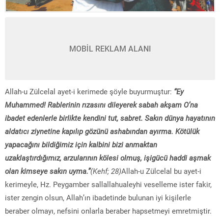
MOBİL REKLAM ALANI
Allah-u Zülcelal ayet-i kerimede şöyle buyurmuştur:
“Ey
Muhammed! Rablerinin rızasını dileyerek sabah akşam O’na
ibadet edenlerle birlikte kendini tut, sabret. Sakın dünya hayatının
aldatıcı ziynetine kapılıp gözünü ashabından ayırma. Kötülük
yapacağını bildiğimiz için kalbini bizi anmaktan
uzaklaştırdığımız, arzularının kölesi olmuş, işigücü haddi aşmak
olan kimseye sakın uyma.”
(Kehf; 28)
Allah-u Zülcelal bu ayet-i
kerimeyle, Hz. Peygamber sallallahualeyhi veselleme ister fakir,
ister zengin olsun, Allah’ın ibadetinde bulunan iyi kişilerle
beraber olmayı, nefsini onlarla beraber hapsetmeyi emretmiştir.