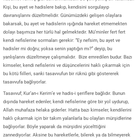
Kişi, bu ayet ve hadislere bakıp, kendisini sorgulayıp
davranışlarını düzeltmelidir. Günümüzdeki gelişen olaylara
bakarsak, bu ayet ve hadislerin ışığında hareket etmemekten
dolayı başımıza her türlü hal gelmektedir. Mü’minler fert fert
kendi nefislerine sormaları gerekir: “Ey nefsim, bu ayet ve
hadisler mi doğru; yoksa senin yaptığın mı?” deyip, bu
yanlışlarını düzeltmeye çalışmalıdır. Bize emredilen budur. Bazı
kimseler, kendi nefislerini ve düşüncelerini haklı çıkarmak için
bu kötü fiilleri, sanki tasavvufun bir rüknü gibi göstererek
tasavvufa bağlıyorlar.
Tasavvuf; Kur’an-ı Kerim’e ve hadis-i şeriflere bağlıdır. Bunun
dışında hareket edenler, kendi nefislerine göre bir yol uydurup,
Allah muhafaza helaka giderler. Hatta bazı kimseler, kendilerini
haklı çıkarmak için bir takım yalanlarla bu olayları mürşidlerine
bağlıyorlar. Böyle yaparak da mürşidini yücelttiğini
zannediyorlar. Aksine bu hareketlerle, bilerek ya da bilmeyerek