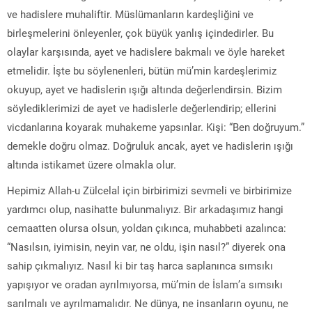
ve hadislere muhaliftir. Müslümanların kardeşliğini ve
birleşmelerini önleyenler, çok büyük yanlış içindedirler. Bu
olaylar karşısında, ayet ve hadislere bakmalı ve öyle hareket
etmelidir. İşte bu söylenenleri, bütün mü’min kardeşlerimiz
okuyup, ayet ve hadislerin ışığı altında değerlendirsin. Bizim
söylediklerimizi de ayet ve hadislerle değerlendirip; ellerini
vicdanlarına koyarak muhakeme yapsınlar. Kişi: “Ben doğruyum.”
demekle doğru olmaz. Doğruluk ancak, ayet ve hadislerin ışığı
altında istikamet üzere olmakla olur.
Hepimiz Allah-u Zülcelal için birbirimizi sevmeli ve birbirimize
yardımcı olup, nasihatte bulunmalıyız. Bir arkadaşımız hangi
cemaatten olursa olsun, yoldan çıkınca, muhabbeti azalınca:
“Nasılsın, iyimisin, neyin var, ne oldu, işin nasıl?” diyerek ona
sahip çıkmalıyız. Nasıl ki bir taş harca saplanınca sımsıkı
yapışıyor ve oradan ayrılmıyorsa, mü’min de İslam’a sımsıkı
sarılmalı ve ayrılmamalıdır. Ne dünya, ne insanların oyunu, ne