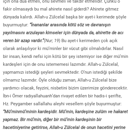
için ona dua etmeli, onu sevmeli ve takdir etmelidir. Çünkü o
fakir olmasaydı bu mal ahirete nasıl giderdi? Ahirete gitmez
dünyada kalırdı. Allah-u Zülcelal başka bir ayet-i kerimede şöyle
buyurmuştur:
“İnananlar arasında kötü söz ve davranışın
yayılmasını arzulayan kimseler için dünyada da, ahirette de acı
veren bir azap vardır.”
(Nur; 19
) Bu ayet-i kerimeden çok açık
olarak anlaşılıyor ki mü’minler bir vücut gibi olmalıdırlar. Nasıl
bir insan, kendi nefsi için kötü bir şey istemiyor ise diğer mü’min
kardeşleri için de onu istememesi lazımdır. Allah-u Zülcelal,
yapmamızı istediği şeyleri sevmektedir. O’nun istediği şekilde
olmamız lazımdır. Öyle olduğu zaman, Allah-u Zülcelal bize
yardımcı olacak, feyzini, nisbetini bizim üzerimize gönderecektir.
İbn-i Ömer radıyallahuanh’dan rivayet edilen bir hadis-i şerifte,
Hz. Peygamber sallallahu aleyhi vesellem şöyle buyurmuştur:
“Mü’minmü’minin kardeşidir. Mü’min, kardeşine zulüm ve hakaret
yapmaz. Bir mü’min, diğer bir mü’min kardeşinin bir
hacetiniyerine getirirse, Allah-u Zülcelal de onun hacetini yerine