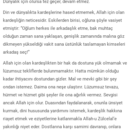
Dünyalık için olursa tez geçer, devam etmez.
Din ve dünyalıkta kardeşlerine hased etmemek, Allah için olan
kardeşliğin neticesidir. Eskilerden birisi, oğluna şöyle vasiyet
etmiştir: “Oğlum herkes ile arkadaşlık etme, bak muhtaç
olduğun zaman sana yaklaşan, genişlik zamanında malına göz
dikmeyen yükseldiği vakit sana üstünlük taslamayan kimseleri
arkadaş seç!”
Allah için olan kardeşlikten bir hak da dostuna yük olmamak ve
lüzumsuz tekliflerde bulunmamaktır. Hatta mümkün olduğu
kadar ihtiyacını dostundan gizler. Mal ve mevki gibi bir şey
ondan istemez. Daima ona neşe ulaştırır. Lüzumsuz tevazu,
hürmet ve hizmet gibi şeyler ile ona ağırlık vermez. Sevgisi
ancak Allah için olur. Duasından faydalanarak, onunla ünsiyet
kurmak, dini hususunda yardımını istemek, kardeşlik hakkına
riayet etmek ve eziyetlerine katlanmakla Allah-u Zülcelal’e
yakınlığı niyet eder. Dostlarına karşı samimi davranıp, onlara