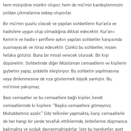
hem mürşidine münkir oluyor; hem de mü’min kardeşlerimizin
yoldan çıkmalarına sebep oluyorlar.
Bir mü’min şuurlu olacak ve yapılan sohbetlerin Kur’an’a ve
hadislere uygun olup olmadığına dikkat edecektir. Kur’an-ı
Kerim’e ve hadis-i şeriflere aykırı yapılan sohbetler karşısında
susmayacak ve itiraz edecektir. Çünkü bu sohbetler, insanı
helaka götürür. Buna bir misal verecek olursak: Bir kişi
düşünelim. Sohbetinde diğer Müslüman cemaatlerin ve kişilerin
gıybetini yapıp, şiddetle eleştiriyor. Bu sohbetin yapılmasına
veya dinlenmesine de rıza göstermek büyük yanlıştır. Bu,
mü’mine yakışmaz.
Bazı cemaatler ve bu cemaatlere bağlı kişiler; kendi
cemaatlerinde ki kişilere: “Başka cemaatlere gitmeyiniz.
Muhabbetiniz azalır.” Gibi telkinler yapmakta, karşı cemaatlerle
de her hangi bir yerde tevafuk ettiklerinde, birbirlerine düşmanca
bakmakta ve soğuk davranmaktadırlar. İşte bu hareketler, ayet