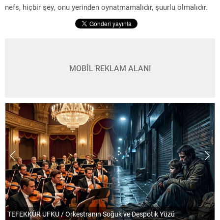
nefs, hiçbir şey, onu yerinden oynatmamalıdır, şuurlu olmalıdır.
MOBİL REKLAM ALANI
TEFEKKÜR UFKU / Orkestranın Soğuk ve Despotik Yüzü
P