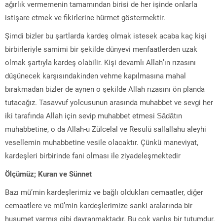
ağırlık vermemenin tamamından birisi de her işinde onlarla
istişare etmek ve fikirlerine hürmet göstermektir.
Şimdi bizler bu şartlarda kardeş olmak istesek acaba kaç kişi
birbirleriyle samimi bir şekilde dünyevi menfaatlerden uzak
olmak şartıyla kardeş olabilir. Kişi devamlı Allah’ın rızasını
düşünecek karşısındakinden vehme kapılmasına mahal
bırakmadan bizler de aynen o şekilde Allah rızasını ön planda
tutacağız. Tasavvuf yolcusunun arasında muhabbet ve sevgi her
iki tarafında Allah için sevip muhabbet etmesi Sâdâtın
muhabbetine, o da Allah-u Zülcelal ve Resulü sallallahu aleyhi
vesellemin muhabbetine vesile olacaktır. Çünkü maneviyat,
kardeşleri birbirinde fani olması ile ziyadeleşmektedir
Ölçümüz; Kuran ve Sünnet
Bazı mü’min kardeşlerimiz ve bağlı oldukları cemaatler, diğer
cemaatlere ve mü’min kardeşlerimize sanki aralarında bir
husumet varmış gibi davranmaktadır. Bu çok yanlış bir tutumdur.