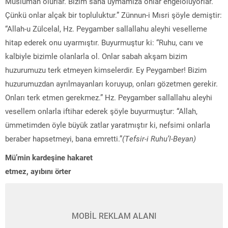
Müslüman olurlar. Bizim sana uymamıza onlar engeloluyorlar.
Çünkü onlar alçak bir topluluktur.” Zünnun-i Mısri şöyle demiştir:
“Allah-u Zülcelal, Hz. Peygamber sallallahu aleyhi veselleme
hitap ederek onu uyarmıştır. Buyurmuştur ki: “Ruhu, canı ve
kalbiyle bizimle olanlarla ol. Onlar sabah akşam bizim
huzurumuzu terk etmeyen kimselerdir. Ey Peygamber! Bizim
huzurumuzdan ayrılmayanları koruyup, onları gözetmen gerekir.
Onları terk etmen gerekmez.” Hz. Peygamber sallallahu aleyhi
vesellem onlarla iftihar ederek şöyle buyurmuştur: “Allah,
ümmetimden öyle büyük zatlar yaratmıştır ki, nefsimi onlarla
beraber hapsetmeyi, bana emretti.”
(Tefsir-i Ruhu’l-Beyan)
Mü’min kardeşine hakaret
etmez, ayıbını örter
MOBİL REKLAM ALANI