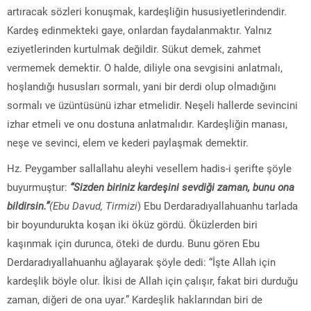
artıracak sözleri konuşmak, kardeşliğin hususiyetlerindendir.
Kardeş edinmekteki gaye, onlardan faydalanmaktır. Yalnız
eziyetlerinden kurtulmak değildir. Sükut demek, zahmet
vermemek demektir. O halde, diliyle ona sevgisini anlatmalı,
hoşlandığı hususları sormalı, yani bir derdi olup olmadığını
sormalı ve üzüntüsünü izhar etmelidir. Neşeli hallerde sevincini
izhar etmeli ve onu dostuna anlatmalıdır. Kardeşliğin manası,
neşe ve sevinci, elem ve kederi paylaşmak demektir.
Hz. Peygamber sallallahu aleyhi vesellem hadis-i şerifte şöyle
buyurmuştur:
“Sizden biriniz kardeşini sevdiği zaman, bunu ona
bildirsin.”
(Ebu Davud, Tirmizi
) Ebu Derdaradıyallahuanhu tarlada
bir boyundurukta koşan iki öküz gördü. Öküzlerden biri
kaşınmak için durunca, öteki de durdu. Bunu gören Ebu
Derdaradıyallahuanhu ağlayarak şöyle dedi: “İşte Allah için
kardeşlik böyle olur. İkisi de Allah için çalışır, fakat biri durduğu
zaman, diğeri de ona uyar.” Kardeşlik haklarından biri de