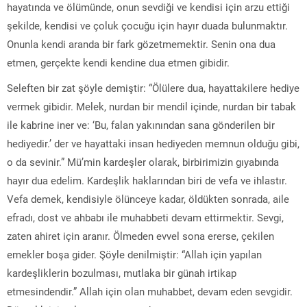
hayatında ve ölümünde, onun sevdiği ve kendisi için arzu ettiği
şekilde, kendisi ve çoluk çocuğu için hayır duada bulunmaktır.
Onunla kendi aranda bir fark gözetmemektir. Senin ona dua
etmen, gerçekte kendi kendine dua etmen gibidir.
Seleften bir zat şöyle demiştir: “Ölülere dua, hayattakilere hediye
vermek gibidir. Melek, nurdan bir mendil içinde, nurdan bir tabak
ile kabrine iner ve: ‘Bu, falan yakınından sana gönderilen bir
hediyedir.’ der ve hayattaki insan hediyeden memnun olduğu gibi,
o da sevinir.” Mü’min kardeşler olarak, birbirimizin gıyabında
hayır dua edelim. Kardeşlik haklarından biri de vefa ve ihlastır.
Vefa demek, kendisiyle ölünceye kadar, öldükten sonrada, aile
efradı, dost ve ahbabı ile muhabbeti devam ettirmektir. Sevgi,
zaten ahiret için aranır. Ölmeden evvel sona ererse, çekilen
emekler boşa gider. Şöyle denilmiştir: “Allah için yapılan
kardeşliklerin bozulması, mutlaka bir günah irtikap
etmesindendir.” Allah için olan muhabbet, devam eden sevgidir.