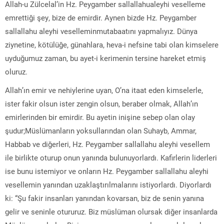
Allah-u Zülcelal’in Hz. Peygamber sallallahualeyhi veselleme
emrettiği şey, bize de emirdir. Aynen bizde Hz. Peygamber
sallallahu aleyhi veselleminmutabaatını yapmalıyız. Dünya
ziynetine, kötülüğe, günahlara, heva-i nefsine tabi olan kimselere
uyduğumuz zaman, bu ayet-i kerimenin tersine hareket etmiş
oluruz.
Allah’ın emir ve nehiylerine uyan, O’na itaat eden kimselerle,
ister fakir olsun ister zengin olsun, beraber olmak, Allah’ın
emirlerinden bir emirdir. Bu ayetin inişine sebep olan olay
şudur;Müslümanların yoksullarından olan Suhayb, Ammar,
Habbab ve diğerleri, Hz. Peygamber sallallahu aleyhi vesellem
ile birlikte oturup onun yanında bulunuyorlardı. Kafirlerin liderleri
ise bunu istemiyor ve onların Hz. Peygamber sallallahu aleyhi
vesellemin yanından uzaklaştırılmalarını istiyorlardı. Diyorlardı
ki: “Şu fakir insanları yanından kovarsan, biz de senin yanına
gelir ve seninle otururuz. Biz müslüman olursak diğer insanlarda