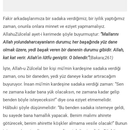
Fakir arkadaşlarımıza bir sadaka verdiğimiz, bir iyilik yaptığımız
zaman, onunla onlara minnet ve eziyet yapmamalıyız.
AllahuZülcelal ayet-i kerimede şöyle buyurmuştur:
“Mallarını
Allah yolundaharcayanların durumu; her başağında yüz dane
olmak üzere, yedi başak veren bir danenin durumu gibidir. Allah,
kat kat verir. Allah’ın lütfu geniştir. O bilendir.”
(Bakara;261)
İşte, Allah-u Zülcelal bir kişi mü’min kardeşine sadaka verdiği
zaman, onu bir daneden, yedi yüz daneye kadar artıracağım
buyuruyor. İnsan mü’min kardeşine sadaka verdiği zaman: “Sen
ne zamana kadar bana yük olacaksın, ne zamana kadar gelip
benden böyle isteyeceksin!” diye ona eziyet etmemelidir.
Hâlbuki şöyle düşünmelidir: “Bu benden sadaka istemeye geldi,
bu sayede bana hamallık yapacak. Benim malımı ahirete
götürecek, benim ahirette köşkler almama vesile olacak!” Bunun