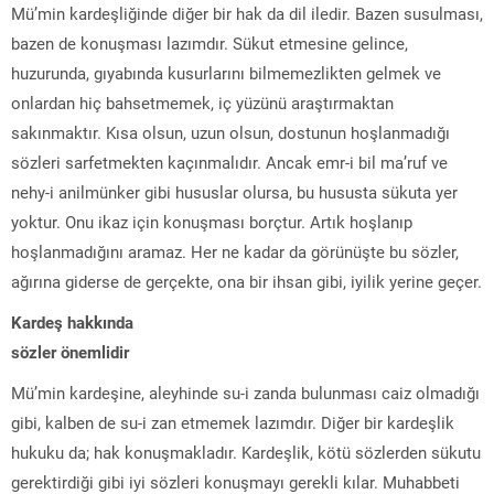
Mü’min kardeşliğinde diğer bir hak da dil iledir. Bazen susulması,
bazen de konuşması lazımdır. Sükut etmesine gelince,
huzurunda, gıyabında kusurlarını bilmemezlikten gelmek ve
onlardan hiç bahsetmemek, iç yüzünü araştırmaktan
sakınmaktır. Kısa olsun, uzun olsun, dostunun hoşlanmadığı
sözleri sarfetmekten kaçınmalıdır. Ancak emr-i bil ma’ruf ve
nehy-i anilmünker gibi hususlar olursa, bu hususta sükuta yer
yoktur. Onu ikaz için konuşması borçtur. Artık hoşlanıp
hoşlanmadığını aramaz. Her ne kadar da görünüşte bu sözler,
ağırına giderse de gerçekte, ona bir ihsan gibi, iyilik yerine geçer.
Kardeş hakkında
sözler önemlidir
Mü’min kardeşine, aleyhinde su-i zanda bulunması caiz olmadığı
gibi, kalben de su-i zan etmemek lazımdır. Diğer bir kardeşlik
hukuku da; hak konuşmakladır. Kardeşlik, kötü sözlerden sükutu
gerektirdiği gibi iyi sözleri konuşmayı gerekli kılar. Muhabbeti