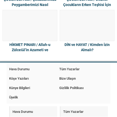
Peygamberimizi Nasıl
Çocukların Erken Teşhisi İçin
Tanıtabiliriz?
HİKMET PINARI / Allah-u
DİN ve HAYAT / Kimden İzin
Zülcelâl’in Azameti ve
Almalı?
İnsanoğluna İkramları
Hava Durumu
Tüm Yazarlar
Köşe Yazıları
Bize Ulaşın
Künye Bilgileri
Gizlilik Politikası
Üyelik
Hava Durumu
Tüm Yazarlar