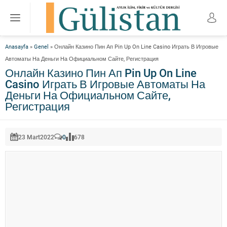
Anasayfa
»
Genel
»
Онлайн Казино Пин Ап Pin Up On Line Casino Играть В Игровые
Автоматы На Деньги На Официальном Сайте, Регистрация
Онлайн Казино Пин Ап Pin Up On Line
Casino Играть В Игровые Автоматы На
Деньги На Официальном Сайте,
Регистрация
23 Mart
2022
0
678