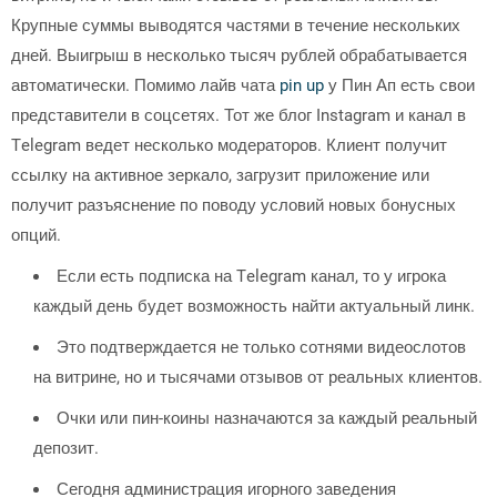
Крупные суммы выводятся частями в течение нескольких
дней. Выигрыш в несколько тысяч рублей обрабатывается
автоматически. Помимо лайв чата
pin up
у Пин Ап есть свои
представители в соцсетях. Тот же блог Instagram и канал в
Telegram ведет несколько модераторов. Клиент получит
ссылку на активное зеркало, загрузит приложение или
получит разъяснение по поводу условий новых бонусных
опций.
Если есть подписка на Telegram канал, то у игрока
каждый день будет возможность найти актуальный линк.
Это подтверждается не только сотнями видеослотов
на витрине, но и тысячами отзывов от реальных клиентов.
Очки или пин-коины назначаются за каждый реальный
депозит.
Сегодня администрация игорного заведения