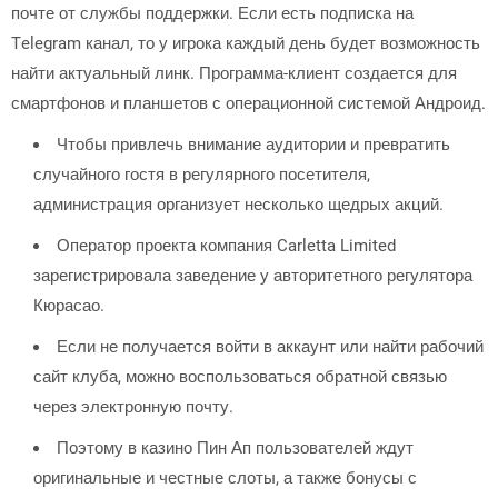
почте от службы поддержки. Если есть подписка на
Telegram канал, то у игрока каждый день будет возможность
найти актуальный линк. Программа-клиент создается для
смартфонов и планшетов с операционной системой Андроид.
Чтобы привлечь внимание аудитории и превратить
случайного гостя в регулярного посетителя,
администрация организует несколько щедрых акций.
Оператор проекта компания Carletta Limited
зарегистрировала заведение у авторитетного регулятора
Кюрасао.
Если не получается войти в аккаунт или найти рабочий
сайт клуба, можно воспользоваться обратной связью
через электронную почту.
Поэтому в казино Пин Ап пользователей ждут
оригинальные и честные слоты, а также бонусы с