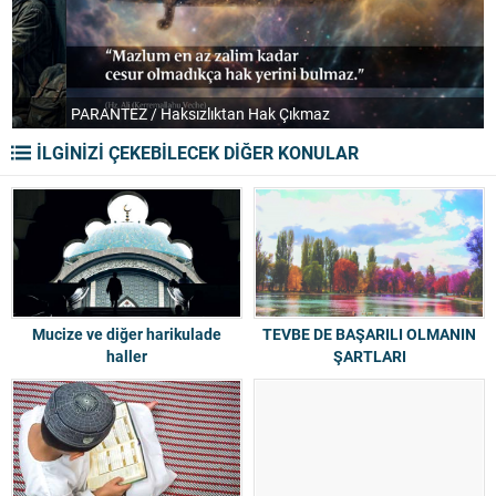
PARANTEZ / Haksızlıktan Hak Çıkmaz
T
İLGİNİZİ ÇEKEBİLECEK DİĞER KONULAR
Mucize ve diğer harikulade
TEVBE DE BAŞARILI OLMANIN
haller
ŞARTLARI