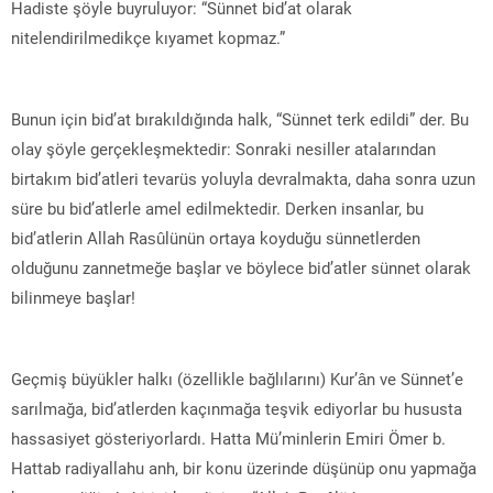
Hadiste şöyle buyruluyor: “Sünnet bid’at olarak
nitelendirilmedikçe kıyamet kopmaz.”
Bunun için bid’at bırakıldığında halk, “Sünnet terk edildi” der. Bu
olay şöyle gerçekleşmektedir: Sonraki nesiller atalarından
birtakım bid’atleri tevarüs yoluyla devralmakta, daha sonra uzun
süre bu bid’atlerle amel edilmektedir. Derken insanlar, bu
bid’atlerin Allah Rasûlünün ortaya koyduğu sünnetlerden
olduğunu zannetmeğe başlar ve böylece bid’atler sünnet olarak
bilinmeye başlar!
Geçmiş büyükler halkı (özellikle bağlılarını) Kur’ân ve Sünnet’e
sarılmağa, bid’atlerden kaçınmağa teşvik ediyorlar bu hususta
hassasiyet gösteriyorlardı. Hatta Mü’minlerin Emiri Ömer b.
Hattab radiyallahu anh, bir konu üzerinde düşünüp onu yapmağa