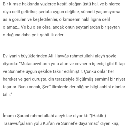
Bir kimse hakkında yüzlerce keşif, olağan üstü hal, ve binlerce
rüya delil getirilse, şeriata uygun değilse, sünneti yaşamıyorsa
asla görülen ve keşfedilenler, o kimsenin haklılığına delil
olamaz… Ve bu olsa olsa, ancak onun şeytanlardan bir şeytan
olduğuna daha çok şahitlik eder…
Evliyanin büyüklerinden Ali Havvâs rahmetullahi aleyh şöyle
diyordu: “Mutasavvıfların yolu altın ve cevherin işlenişi gibi Kitap
ve Sünnet’e uygun şekilde takrir edilmiştir. Çünkü onlar her
hareket ve geri duruşta, din terazisiyle ölçülmüş samimî bir niyet
taşırlar. Bunu ancak, Şer’î ilimlerde derinliğine bilgi sahibi olanlar
bilir.”
İmam-ı Şarani rahmetullahi aleyh ise diyor ki: “(Hakiki)
Tasavvufçuların yolu Kur’ân ve Sünnet’e dayanmaz” diyen kişi,