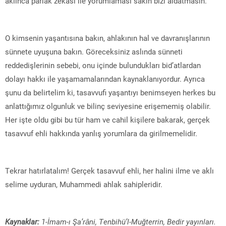
aklınca parlak zekası ile yorumlaması sakın bizi aldatmasın.
O kimsenin yaşantısına bakın, ahlakının hal ve davranışlarının
sünnete uyuşuna bakın. Göreceksiniz aslında sünneti
reddedişlerinin sebebi, onu içinde bulundukları bid’atlardan
dolayı hakkı ile yaşamamalarından kaynaklanıyordur. Ayrıca
şunu da belirtelim ki, tasavvufi yaşantıyı benimseyen herkes bu
anlattığımız olgunluk ve bilinç seviyesine erişememiş olabilir.
Her işte oldu gibi bu tür ham ve cahil kişilere bakarak, gerçek
tasavvuf ehli hakkında yanlış yorumlara da girilmemelidir.
Tekrar hatırlatalım! Gerçek tasavvuf ehli, her halini ilme ve aklı
selime uyduran, Muhammedi ahlak sahipleridir.
Kaynaklar:
1-İmam-ı Şa’râni, Tenbihü’l-Muğterrin, Bedir yayınları.