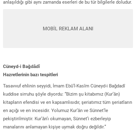
anlaşıldığı gibi aynı zamanda eserleri de bu tür bilgilerle doludur.
MOBİL REKLAM ALANI
Cüneyd-i Bağdâdî
Hazretlerinin bazı tespitleri
Tasavvuf ehlinin seyyidi, İmam Ebû’l-Kasîm Cüneyd-i Bağdadî
kuddise sirruhu şöyle diyordu: “Bizim şu kitabımız (Kur’ân)
kitapların efendisi ve en kapsamlısıdır, şeriatımız tüm şeriatların
en açığı ve en incesidir. Yolumuz Kur’ân ve Sünnet’le
pekiştirilmiştir. Kur’ân’ı okumayan, Sünnet’i ezberleyip
manalarını anlamayan kişiye uymak doğru değildir.”