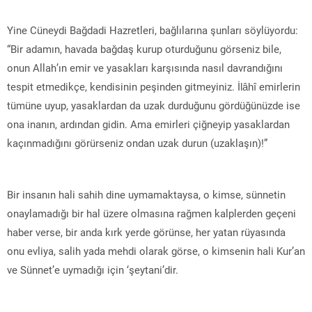
Yine Cüneydi Bağdadi Hazretleri, bağlılarına şunları söylüyordu:
“Bir adamın, havada bağdaş kurup oturduğunu görseniz bile,
onun Allah’ın emir ve yasakları karşısında nasıl davrandığını
tespit etmedikçe, kendisinin peşinden gitmeyiniz. İlâhî emirlerin
tümüne uyup, yasaklardan da uzak durduğunu gördüğünüzde ise
ona inanın, ardından gidin. Ama emirleri çiğneyip yasaklardan
kaçınmadığını görürseniz ondan uzak durun (uzaklaşın)!”
Bir insanın hali sahih dine uymamaktaysa, o kimse, sünnetin
onaylamadığı bir hal üzere olmasına rağmen kalplerden geçeni
haber verse, bir anda kırk yerde görünse, her yatan rüyasında
onu evliya, salih yada mehdi olarak görse, o kimsenin hali Kur’an
ve Sünnet’e uymadığı için ‘şeytani’dir.