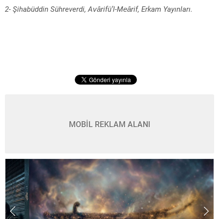
2- Şihabüddin Sühreverdi, Avârifü’l-Meârif, Erkam Yayınları.
MOBİL REKLAM ALANI