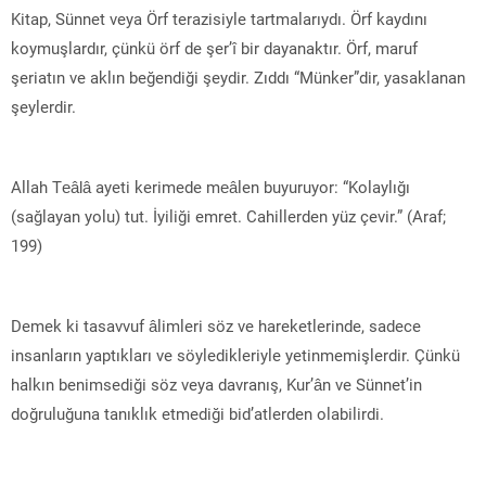
Kitap, Sünnet veya Örf terazisiyle tartmalarıydı. Örf kaydını
koymuşlardır, çünkü örf de şer’î bir dayanaktır. Örf, maruf
şeriatın ve aklın beğendiği şeydir. Zıddı “Münker”dir, yasaklanan
şeylerdir.
Allah Teâlâ ayeti kerimede meâlen buyuruyor: “Kolaylığı
(sağlayan yolu) tut. İyiliği emret. Cahillerden yüz çevir.” (Araf;
199)
Demek ki tasavvuf âlimleri söz ve hareketlerinde, sadece
insanların yaptıkları ve söyledikleriyle yetinmemişlerdir. Çünkü
halkın benimsediği söz veya davranış, Kur’ân ve Sünnet’in
doğruluğuna tanıklık etmediği bid’atlerden olabilirdi.