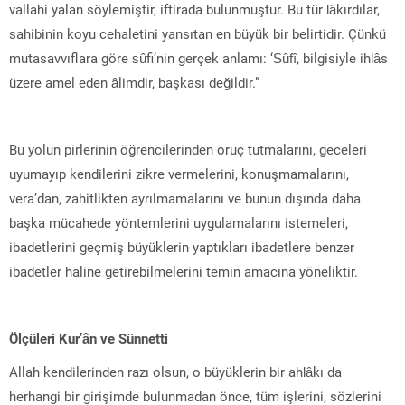
vallahi yalan söylemiştir, iftirada bulunmuştur. Bu tür lâkırdılar,
sahibinin koyu cehaletini yansıtan en büyük bir belirtidir. Çünkü
mutasavvıflara göre sûfi’nin gerçek anlamı: ‘Sûfî, bilgisiyle ihlâs
üzere amel eden âlimdir, başkası değildir.”
Bu yolun pirlerinin öğrencilerinden oruç tutmalarını, geceleri
uyumayıp kendilerini zikre vermelerini, konuşmamalarını,
vera’dan, zahitlikten ayrılmamalarını ve bunun dışında daha
başka mücahede yöntemlerini uygulamalarını istemeleri,
ibadetlerini geçmiş büyüklerin yaptıkları ibadetlere benzer
ibadetler haline getirebilmelerini temin amacına yöneliktir.
Ölçüleri Kur’ân ve Sünnetti
Allah kendilerinden razı olsun, o büyüklerin bir ahlâkı da
herhangi bir girişimde bulunmadan önce, tüm işlerini, sözlerini