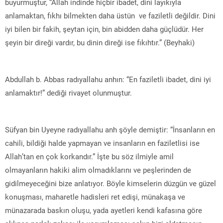
buyurmuştur, “Allah indinde hiçbir ibadet, dini layıkıyla
anlamaktan, fıkhı bilmekten daha üstün ve faziletli değildir. Dini
iyi bilen bir fakih, şeytan için, bin abidden daha güçlüdür. Her
şeyin bir direği vardır, bu dinin direği ise fıkıhtır.” (Beyhaki)
Abdullah b. Abbas radıyallahu anhın: “En faziletli ibadet, dini iyi
anlamaktır!” dediği rivayet olunmuştur.
Süfyan bin Uyeyne radıyallahu anh şöyle demiştir: “İnsanların en
cahili, bildiği halde yapmayan ve insanların en faziletlisi ise
Allah’tan en çok korkandır.” İşte bu söz ilmiyle amil
olmayanların hakiki alim olmadıklarını ve peşlerinden de
gidilmeyeceğini bize anlatıyor. Böyle kimselerin düzgün ve güzel
konuşması, maharetle hadisleri ret edişi, münakaşa ve
münazarada baskın oluşu, yada ayetleri kendi kafasına göre