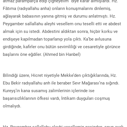
atmaz paramparça edip çiğneyelim” diye karar almışlardı. Hz.
Fâtıma (radıyallahu anha) onların konuşmalarını dinlemiş,
ağlayarak babasının yanına gitmiş ve durumu anlatmıştı. Hz.
Peygamber sallallahu aleyhi vesellem onu teselli etti ve abdest
almak için su istedi. Abdestini aldıktan sonra, hiçbir korku ve
endişeye kapılmadan toparlanıp yola çıktı. Ka’be avlusuna
girdiğinde, kafirler onu bütün sevimliliği ve cesaretiyle görünce
başlarını öne eğdiler. (Ahmed bin Hanbel)
Bilindiği üzere, Hicret niyetiyle Mekke’den çıktığıklarında, Hz.
Ebu Bekir radıyallahu anh ile beraber Sevr Mağarası’na sığındı.
Kureyş’in kana susamış zalimlerinin içlerinde ise
başarısızlıklarının öfkesi vardı, İntikam duyguları coşmuş
olmalıydı.
Hz. Peygamber sallallahu aleyhi vesellemin peşinden, onun ayak