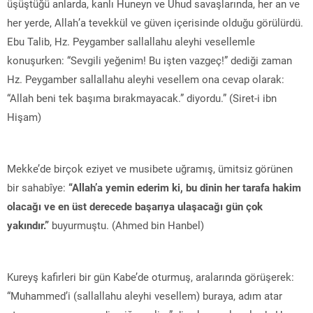
üşüştüğü anlarda, kanlı Huneyn ve Uhud savaşlarında, her an ve
her yerde, Allah’a tevekkül ve güven içerisinde olduğu görülürdü.
Ebu Talib, Hz. Peygamber sallallahu aleyhi vesellemle
konuşurken: “Sevgili yeğenim! Bu işten vazgeç!” dediği zaman
Hz. Peygamber sallallahu aleyhi vesellem ona cevap olarak:
“Allah beni tek başıma bırakmayacak.” diyordu.” (Siret-i ibn
Hişam)
Mekke’de birçok eziyet ve musibete uğramış, ümitsiz görünen
bir sahabîye:
“Allah’a yemin ederim ki, bu dinin her tarafa hakim
olacağı ve en üst derecede başarıya ulaşacağı gün çok
yakındır.”
buyurmuştu. (Ahmed bin Hanbel)
Kureyş kafirleri bir gün Kabe’de oturmuş, aralarında görüşerek:
“Muhammed’i (sallallahu aleyhi vesellem) buraya, adım atar