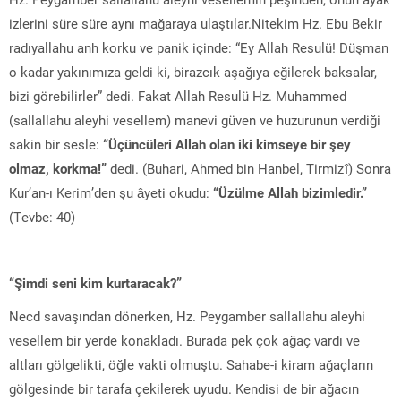
izlerini süre süre aynı mağaraya ulaştılar.Nitekim Hz. Ebu Bekir
radıyallahu anh korku ve panik içinde: “Ey Allah Resulü! Düşman
o kadar yakınımıza geldi ki, birazcık aşağıya eğilerek baksalar,
bizi görebilirler” dedi. Fakat Allah Resulü Hz. Muhammed
(sallallahu aleyhi vesellem) manevi güven ve huzurunun verdiği
sakin bir sesle:
“Üçüncüleri Allah olan iki kimseye bir şey
olmaz, korkma!”
dedi. (Buhari, Ahmed bin Hanbel, Tirmizî) Sonra
Kur’an-ı Kerim’den şu âyeti okudu:
“Üzülme Allah bizimledir.”
(Tevbe: 40)
“Şimdi seni kim kurtaracak?”
Necd savaşından dönerken, Hz. Peygamber sallallahu aleyhi
vesellem bir yerde konakladı. Burada pek çok ağaç vardı ve
altları gölgelikti, öğle vakti olmuştu. Sahabe-i kiram ağaçların
gölgesinde bir tarafa çekilerek uyudu. Kendisi de bir ağacın