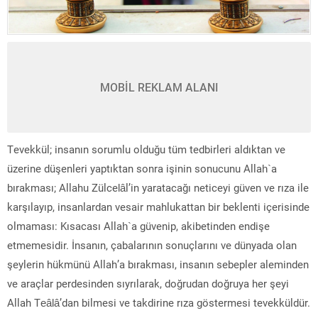
MOBİL REKLAM ALANI
Tevekkül; insanın sorumlu olduğu tüm tedbirleri aldıktan ve
üzerine düşenleri yaptıktan sonra işinin sonucunu Allah`a
bırakması; Allahu Zülcelâl’in yaratacağı neticeyi güven ve rıza ile
karşılayıp, insanlardan vesair mahlukattan bir beklenti içerisinde
olmaması: Kısacası Allah`a güvenip, akibetinden endişe
etmemesidir. İnsanın, çabalarının sonuçlarını ve dünyada olan
şeylerin hükmünü Allah’a bırakması, insanın sebepler aleminden
ve araçlar perdesinden sıyrılarak, doğrudan doğruya her şeyi
Allah Teâlâ’dan bilmesi ve takdirine rıza göstermesi tevekküldür.