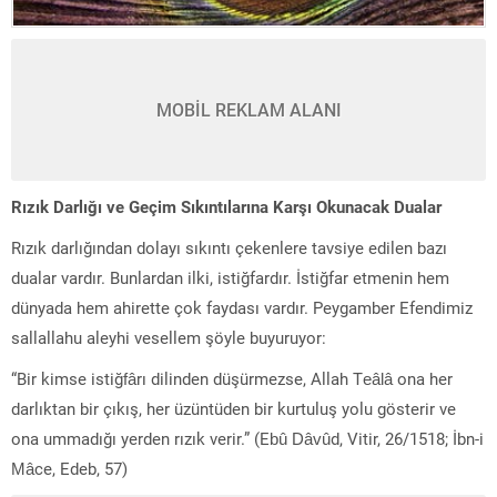
MOBİL REKLAM ALANI
Rızık Darlığı ve Geçim Sıkıntılarına Karşı Okunacak Dualar
Rızık darlığından dolayı sıkıntı çekenlere tavsiye edilen bazı
dualar vardır. Bunlardan ilki, istiğfardır. İstiğfar etmenin hem
dünyada hem ahirette çok faydası vardır. Peygamber Efendimiz
sallallahu aleyhi vesellem şöyle buyuruyor:
“Bir kimse istiğfârı dilinden düşürmezse, Allah Teâlâ ona her
darlıktan bir çıkış, her üzüntüden bir kurtuluş yolu gösterir ve
ona ummadığı yerden rızık verir.” (Ebû Dâvûd, Vitir, 26/1518; İbn-i
Mâce, Edeb, 57)