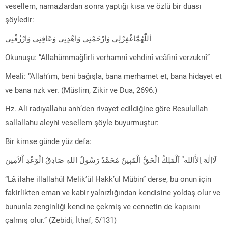
vesellem, namazlardan sonra yaptığı kısa ve özlü bir duası
şöyledir:
اَللّٰهُمَّاغْفِرْلِي وَارْحَمْنِي وَاهْدِنِي وَعَافِنِي وَارْزُقْنِي
Okunuşu: “Allahümmağfirli verhamnî vehdinî veâfinî verzuknî”
Meali: “Allah’ım, beni bağışla, bana merhamet et, bana hidayet et
ve bana rızk ver. (Müslim, Zikir ve Dua, 2696.)
Hz. Ali radıyallahu anh’den rivayet edildiğine göre Resulullah
sallallahu aleyhi vesellem şöyle buyurmuştur:
Bir kimse günde yüz defa:
لَااِلٰهَ اِلاَّالله ُ اَلْمَلِكُ الْحَقُّ الْمُبِينُ مُحَمَّدٌ رَسُولُ اللهِ صَادِقُ الْوَعْدِ اْلاَمِين
“Lâ ilahe illallahül Melik’ül Hakk’ul Mübin” derse, bu onun için
fakirlikten eman ve kabir yalnızlığından kendisine yoldaş olur ve
bununla zenginliği kendine çekmiş ve cennetin de kapısını
çalmış olur.” (Zebidi, İthaf, 5/131)