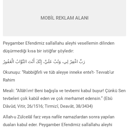
MOBİL REKLAM ALANI
Peygamber Efendimiz sallallahu aleyhi vesellemin dilinden
düşürmediği kısa bir istiğfar şöyledir:
رَبِّ اغْفِرْ لِي، وَتُبْ عَلَيَّ، إِنَّكَ أَنْتَ التَّوَّابُ الْغَفُورُ
Okunuşu: “Rabbiğfirli ve tüb aleyye inneke ente’t- Tevvab’ur
Rahim
Meali: “Allâh’ım! Beni bağışla ve tevbemi kabul buyur! Çünkü Sen
tevbeleri çok kabûl eden ve çok merhamet edensin.” (Ebû
Dâvûd, Vitir, 26/1516; Tirmizî, Deavât, 38/3434)
Allah-u Zülcelâl farz veya nafile namazlardan sonra yapılan
duaları kabul eder. Peygamber Efendimiz sallallahu aleyhi