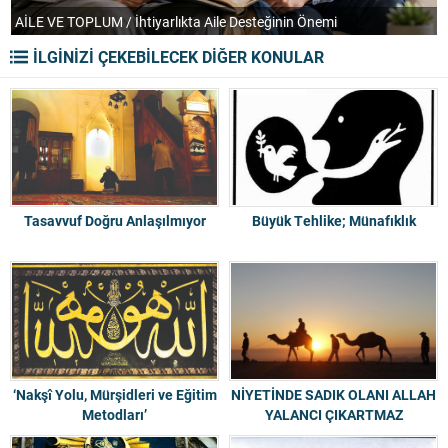
AİLE VE TOPLUM / İhtiyarlıkta Aile Desteğinin Önemi
T
İLGİNİZİ ÇEKEBİLECEK DİĞER KONULAR
Tasavvuf Doğru Anlaşılmıyor
Büyük Tehlike; Münafıklık
‘Nakşî Yolu, Mürşidleri ve Eğitim
NİYETİNDE SADIK OLANI ALLAH
Metodları’
YALANCI ÇIKARTMAZ