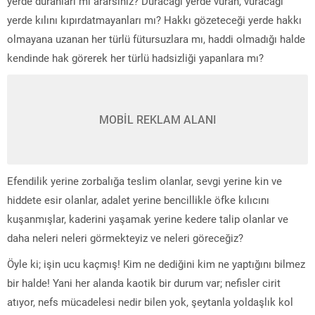
yerde duranları mı ‎ararsınız? Duracağı yerde vuran, vuracağı
yerde kılını kıpırdatmayanları mı? Hakkı ‎gözeteceği yerde hakkı
olmayana uzanan her türlü fütursuzlara mı, haddi olmadığı halde
‎kendinde hak görerek her türlü hadsizliği yapanlara mı?
MOBİL REKLAM ALANI
Efendilik yerine zorbalığa ‎teslim olanlar, sevgi yerine kin ve
hiddete esir olanlar, adalet yerine bencillikle ‎öfke kılıcını
kuşanmışlar, kaderini yaşamak yerine kedere talip olanlar ve
daha ‎neleri neleri görmekteyiz ve neleri göreceğiz?
Öyle ki; işin ucu kaçmış! Kim ne dediğini kim ne yaptığını bilmez
bir halde! Yani ‎her alanda kaotik bir durum var; nefisler cirit
atıyor, nefs mücadelesi nedir bilen ‎yok, şeytanla yoldaşlık kol