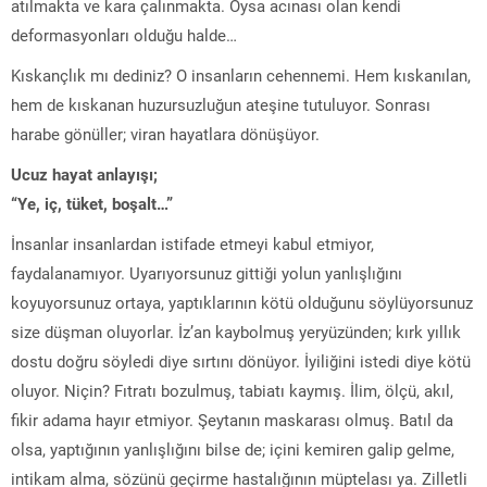
‎atılmakta ve kara çalınmakta. Oysa acınası olan kendi
deformasyonları olduğu ‎halde…
Kıskançlık mı dediniz? O insanların cehennemi. Hem kıskanılan,
hem de ‎kıskanan huzursuzluğun ateşine tutuluyor. Sonrası
harabe gönüller; viran ‎hayatlara dönüşüyor.
Ucuz hayat anlayışı;
“Ye, iç, tüket, boşalt…”
İnsanlar insanlardan istifade etmeyi kabul etmiyor,
faydalanamıyor. Uyarıyorsunuz gittiği yolun yanlışlığını
koyuyorsunuz ortaya, yaptıklarının kötü olduğunu söylüyorsunuz
size düşman oluyorlar. İz’an kaybolmuş yeryüzünden; kırk yıllık
dostu doğru söyledi ‎diye sırtını dönüyor. İyiliğini istedi diye kötü
oluyor. Niçin? Fıtratı bozulmuş, ‎tabiatı kaymış. İlim, ölçü, akıl,
fikir adama hayır etmiyor. Şeytanın maskarası ‎olmuş. Batıl da
olsa, yaptığının yanlışlığını bilse de; ‎içini kemiren galip gelme,
intikam alma, sözünü geçirme hastalığının müptelası ‎ya. Zilletli