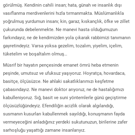
görülmüş. Kendinin cahili ‎insan; hata, günah ve insanlık dışı
vasıflanma merdivenlerini hızla tırmanmakta. ‎Müslümanlıkla
yoğrulmuş yurdumun insanı; kin, garaz, kıskançlık, öfke ve zillet
‎çukurunda debelenmekte. Ne manevi hasta olduğumuzun
farkındayız, ne de ‎kendimizden yola çıkarak rabbimizi tanımanın
gayretindeyiz. Varsa yoksa gezelim, ‎tozalım, yiyelim, içelim,
tüketelim ve boşaltalım olmuş…
Müsrif bir hayatın ‎pençesinde emanet ömrü heba etmenin
peşinde, umutsuz ve ufuksuz yaşıyoruz. ‎Hoyratça, hovardaca,
basitçe, ölçüsüzce. Ne ahlaki sakatlıklarımızı keşfetme
‎çabasındayız. Ne manevi doktor arıyoruz, ne de hastalığımızı
kabulleniyoruz. Sığ, ‎basit ve suni yöntemlerle günü geçiştirme
ölçüsüzlüğündeyiz. Efendiliğin acizlik ‎olarak algılandığı,
susmanın kusurları kabullenmek sayıldığı, konuşmanın fayda
‎vermeyeceğini anladığınız yerdeki sukutunuzun, birilerine zafer
sarhoşluğu ‎yaşattığı zamane insanlarıyız. ‎