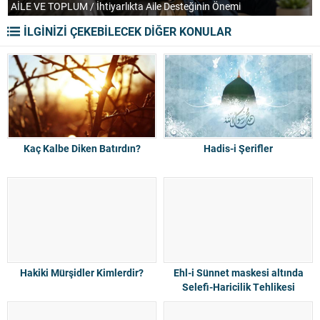
AİLE VE TOPLUM / İhtiyarlıkta Aile Desteğinin Önemi
T
İLGİNİZİ ÇEKEBİLECEK DİĞER KONULAR
Kaç Kalbe Diken Batırdın?
Hadis-i Şerifler
Hakiki Mürşidler Kimlerdir?
Ehl-i Sünnet maskesi altında
Selefi-Haricilik Tehlikesi