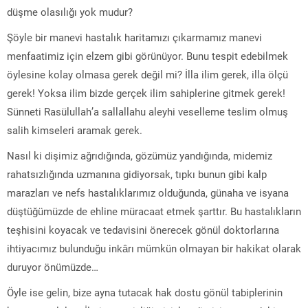
düşme olasılığı yok mudur?
Şöyle bir manevi hastalık haritamızı çıkarmamız manevi
menfaatimiz için elzem gibi görünüyor. Bunu tespit ‎edebilmek
öylesine kolay olmasa gerek değil mi? İlla ilim gerek, illa ölçü
gerek! ‎Yoksa ilim bizde gerçek ilim sahiplerine gitmek gerek!
Sünneti Rasülullah’a sallallahu aleyhi veselleme teslim olmuş
salih ‎kimseleri aramak gerek.
Nasıl ki dişimiz ağrıdığında, gözümüz yandığında, ‎midemiz
rahatsızlığında uzmanına gidiyorsak, tıpkı bunun gibi kalp
marazları ve ‎nefs hastalıklarımız olduğunda, günaha ve isyana
düştüğümüzde de ehline ‎müracaat etmek şarttır. Bu hastalıkların
teşhisini koyacak ve tedavisini önerecek ‎gönül doktorlarına
ihtiyacımız bulunduğu inkârı mümkün olmayan bir hakikat ‎olarak
duruyor önümüzde… ‎
Öyle ise gelin, bize ayna tutacak hak dostu gönül tabiplerinin