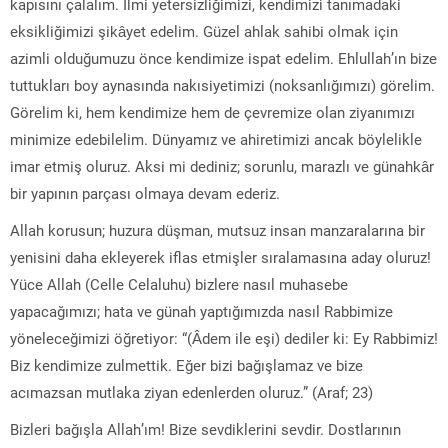
kapısını çalalım. İlmi ‎yetersizliğimizi, kendimizi tanımadaki
eksikliğimizi şikâyet edelim. Güzel ahlak ‎sahibi olmak için
azimli olduğumuzu önce kendimize ispat edelim. Ehlullah’ın bize
‎tuttukları boy aynasında nakısiyetimizi (noksanlığımızı) görelim.
Görelim ki, hem kendimize hem ‎de çevremize olan ziyanımızı
minimize edebilelim. Dünyamız ve ahiretimizi ancak ‎böylelikle
imar etmiş oluruz. Aksi mi dediniz; sorunlu, marazlı ve günahkâr
bir ‎yapının parçası olmaya devam ederiz.
Allah korusun; huzura düşman, mutsuz insan ‎manzaralarına bir
yenisini daha ekleyerek iflas etmişler sıralamasına aday oluruz!
‎Yüce Allah (Celle Celaluhu) bizlere nasıl muhasebe
yapacağımızı; hata ve günah yaptığımızda nasıl Rabbimize
yöneleceğimizi öğretiyor: “(Âdem ile eşi) dediler ki: Ey Rabbimiz!
Biz kendimize zulmettik. Eğer bizi bağışlamaz ve bize
acımazsan mutlaka ziyan edenlerden oluruz.” (Araf; 23)
‎Bizleri bağışla Allah’ım! Bize sevdiklerini sevdir. Dostlarının