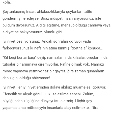
kola…
Şeytanlaşmış insan, ahlaksızlıklarıyla şeytanları ‎tatile
göndermiş neredeyse. Biraz müspet insan arıyorsunuz; işte
buldum diyorsunuz. ‎Aldığı eğitime, mensup olduğu camiaya veya
aidiyetine bakıyorsunuz, olumlu gibi…
‎İyi niyet besliyorsunuz. Ancak sonraları görüyor yada
farkediyorsunuz ki nefsinin atına binmiş “dörtnala” koşuda…
“Kıl beşi ‎kurtar başı” deyip namazlarını da kılsalar, oruçlarını da
tutsalar bir arınmaya ‎giremiyorlar. Rafine olmak yok. Namazı
miraç yapmaya yetmiyor az bir gayret. ‎Zira zaman günahların
deniz gibi olduğu ahirzaman!
İyi niyetliler iyi niyetlerinden dolayı akılsız muamelesi görüyor.
‎Efendilik ve alçak gönüllülük ise ezilme sebebi. Zulüm,
büyüğünden küçüğüne dünyayı ‎istila etmiş. Hiçbir şey
yapamazlarsa mütedeyyin insanlarla alay edilmekte, iftira