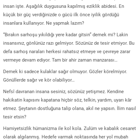
insan işte. Aşağılık duygusuna kapılmış eziklik abidesi. En
küçük bir güç ‎verdiğinizde o gücü ilk önce iyilik gördüğü
insanlara kullanıyor. Ne yapmak lazım? ‎‎
“Bırakın sarhoşu yıkıldığı yere kadar gitsin” demek mi? Lakin
insansınız, gönlünüz ‎razı gelmiyor. Sözünüz de tesir etmiyor. Bu
defa sarhoş naraları herkesi rahatsız ‎etmeye ve çevreye zarar
vermeye devam ediyor. Tam bir ahir zaman ‎manzarası…
Demek ki sadece kulaklar sağır olmuyor. Gözler körelmiyor.
Gönüllerde sağır ve ‎kör olabiliyor…
Nefsî davranan insana ‎sesiniz, sözünüz yetişmez. Kendine
hakikatin kapısını kapatana hiçbir söz, telkin,
yardım, uyarı kâr
etmez. Şeytanın dostluğuna talip olana, akıl ne yapsın. İlim nasıl
tesir etsin?
Hamiyetsizlik hümanizma ile kol kola. Zulüm ve kabalık cesaret
olarak ‎algılanmış. Hedefe varmak noktasında her yol mubah