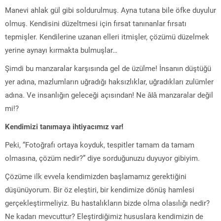
Manevi ahlak gül gibi soldurulmuş. Ayna tutana bile öfke duyulur
olmuş. Kendisini ‎düzeltmesi için fırsat tanınanlar fırsatı
tepmişler. Kendilerine uzanan elleri ‎itmişler, çözümü düzelmek
yerine aynayı kırmakta bulmuşlar…
Şimdi bu ‎manzaralar karşısında gel de üzülme! İnsanın düştüğü
yer adına, mazlumların ‎uğradığı haksızlıklar, uğradıkları zulümler
adına. Ve insanlığın geleceği açısından! Ne âlâ manzaralar değil
‎mi!?‎
Kendimizi tanımaya ihtiyacımız var!
Peki, “Fotoğrafı ortaya koyduk, tespitler tamam da tamam
olmasına, çözüm nedir?” ‎diye sorduğunuzu duyuyor gibiyim.
Çözüme ilk evvela kendimizden başlamamız ‎gerektiğini
düşünüyorum. Bir öz eleştiri, bir kendimize dönüş hamlesi
‎gerçekleştirmeliyiz. Bu hastalıkların bizde olma olasılığı nedir?
Ne kadarı ‎mevcuttur? Eleştirdiğimiz hususlara kendimizin de