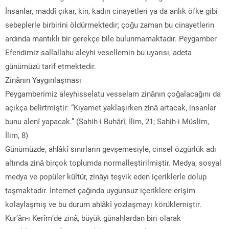
İnsanlar, maddî çıkar, kin, kadın cinayetleri ya da anlık öfke gibi
sebeplerle birbirini öldürmektedir; çoğu zaman bu cinayetlerin
ardında mantıklı bir gerekçe bile bulunmamaktadır. Peygamber
Efendimiz sallallahu aleyhi vesellemin bu uyarısı, adeta
günümüzü tarif etmektedir.
Zinânın Yaygınlaşması
Peygamberimiz aleyhisselatu vesselam zinânın çoğalacağını da
açıkça belirtmiştir: “Kıyamet yaklaşırken zinâ artacak, insanlar
bunu alenî yapacak.” (Sahih-i Buhârî, İlim, 21; Sahih-i Müslim,
İlim, 8)
Günümüzde, ahlâkî sınırların gevşemesiyle, cinsel özgürlük adı
altında zinâ birçok toplumda normalleştirilmiştir. Medya, sosyal
medya ve popüler kültür, zinâyı teşvik eden içeriklerle dolup
taşmaktadır. İnternet çağında uygunsuz içeriklere erişim
kolaylaşmış ve bu durum ahlâkî yozlaşmayı körüklemiştir.
Kur’ân-ı Kerîm’de zinâ, büyük günahlardan biri olarak