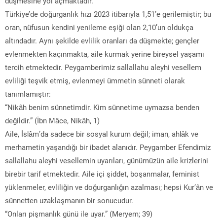
düşmesine yol açmaktadır.
Türkiye’de doğurganlık hızı 2023 itibarıyla 1,51’e gerilemiştir; bu
oran, nüfusun kendini yenileme eşiği olan 2,10’un oldukça
altındadır. Aynı şekilde evlilik oranları da düşmekte; gençler
evlenmekten kaçınmakta, aile kurmak yerine bireysel yaşamı
tercih etmektedir. Peygamberimiz sallallahu aleyhi vesellem
evliliği teşvik etmiş, evlenmeyi ümmetin sünneti olarak
tanımlamıştır:
“Nikâh benim sünnetimdir. Kim sünnetime uymazsa benden
değildir.” (İbn Mâce, Nikâh, 1)
Aile, İslâm’da sadece bir sosyal kurum değil; iman, ahlâk ve
merhametin yaşandığı bir ibadet alanıdır. Peygamber Efendimiz
sallallahu aleyhi vesellemin uyarıları, günümüzün aile krizlerini
birebir tarif etmektedir. Aile içi şiddet, boşanmalar, feminist
yüklenmeler, evliliğin ve doğurganlığın azalması; hepsi Kur’ân ve
sünnetten uzaklaşmanın bir sonucudur.
“Onları pişmanlık günü ile uyar.” (Meryem; 39)