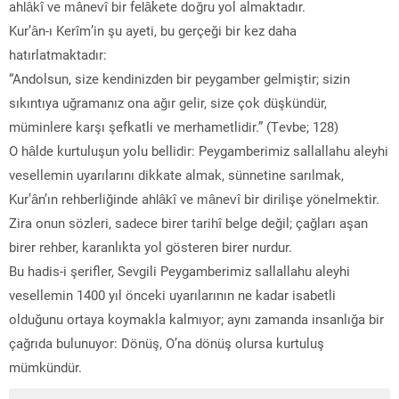
ahlâkî ve mânevî bir felâkete doğru yol almaktadır.
Kur’ân-ı Kerîm’in şu ayeti, bu gerçeği bir kez daha
hatırlatmaktadır:
“Andolsun, size kendinizden bir peygamber gelmiştir; sizin
sıkıntıya uğramanız ona ağır gelir, size çok düşkündür,
müminlere karşı şefkatli ve merhametlidir.” (Tevbe; 128)
O hâlde kurtuluşun yolu bellidir: Peygamberimiz sallallahu aleyhi
vesellemin uyarılarını dikkate almak, sünnetine sarılmak,
Kur’ân’ın rehberliğinde ahlâkî ve mânevî bir dirilişe yönelmektir.
Zira onun sözleri, sadece birer tarihî belge değil; çağları aşan
birer rehber, karanlıkta yol gösteren birer nurdur.
Bu hadis-i şerifler, Sevgili Peygamberimiz sallallahu aleyhi
vesellemin 1400 yıl önceki uyarılarının ne kadar isabetli
olduğunu ortaya koymakla kalmıyor; aynı zamanda insanlığa bir
çağrıda bulunuyor: Dönüş, O’na dönüş olursa kurtuluş
mümkündür.