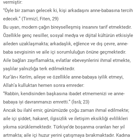
vermiştir:
“Öyle bir zaman gelecek ki, kişi arkadaşını anne-babasına tercih
edecek.” (Tirmizî, Fiten, 29)
Bu uyarı, modern çağın bireyselleşmiş insanını tarif etmektedir.
Özellikle genç nesiller, sosyal medya ve dijital kültürün etkisiyle
aileden uzaklaşmakta; arkadaşlık, eğlence ve dış çevre, anne-
baba sevgisinin ve aile içi sorumluluğun önüne geçmektedir.
Aile bağları zayıflamakta, evlatlar ebeveynlerini ihmal etmekte,
yaşlılar yalnızlığa terk edilmektedir.
Kur’ân-ı Kerîm, aileye ve özellikle anne-babaya iyilik etmeyi,
Allah’a kulluktan hemen sonra emreder:
“Rabbin, kendisinden başkasına ibadet etmemenizi ve anne-
babaya iyi davranmanızı emretti.” (İsrâ; 23)
Ancak bu ilahî emir, günümüzde çoğu zaman ihmal edilmekte;
aile içi şiddet, hakaret, ilgisizlik ve iletişim eksikliği evlilikleri
yıkıma sürüklemektedir. Türkiye’de boşanma oranları her yıl
artmakta; aile içi huzur yerini çatışmaya bırakmaktadır. Kadına