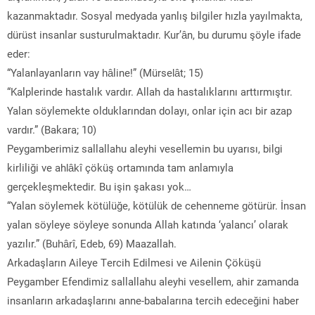
kazanmaktadır. Sosyal medyada yanlış bilgiler hızla yayılmakta,
dürüst insanlar susturulmaktadır. Kur’ân, bu durumu şöyle ifade
eder:
“Yalanlayanların vay hâline!” (Mürselât; 15)
“Kalplerinde hastalık vardır. Allah da hastalıklarını arttırmıştır.
Yalan söylemekte olduklarından dolayı, onlar için acı bir azap
vardır.” (Bakara; 10)
Peygamberimiz sallallahu aleyhi vesellemin bu uyarısı, bilgi
kirliliği ve ahlâkî çöküş ortamında tam anlamıyla
gerçekleşmektedir. Bu işin şakası yok…
“Yalan söylemek kötülüğe, kötülük de cehenneme götürür. İnsan
yalan söyleye söyleye sonunda Allah katında ‘yalancı’ olarak
yazılır.” (Buhârî, Edeb, 69) Maazallah.
Arkadaşların Aileye Tercih Edilmesi ve Ailenin Çöküşü
Peygamber Efendimiz sallallahu aleyhi vesellem, ahir zamanda
insanların arkadaşlarını anne-babalarına tercih edeceğini haber