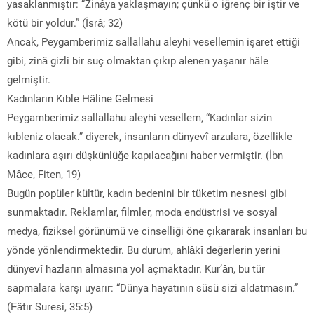
yasaklanmıştır: “Zinâya yaklaşmayın; çünkü o iğrenç bir iştir ve
kötü bir yoldur.” (İsrâ; 32)
Ancak, Peygamberimiz sallallahu aleyhi vesellemin işaret ettiği
gibi, zinâ gizli bir suç olmaktan çıkıp alenen yaşanır hâle
gelmiştir.
Kadınların Kıble Hâline Gelmesi
Peygamberimiz sallallahu aleyhi vesellem, “Kadınlar sizin
kıbleniz olacak.” diyerek, insanların dünyevî arzulara, özellikle
kadınlara aşırı düşkünlüğe kapılacağını haber vermiştir. (İbn
Mâce, Fiten, 19)
Bugün popüler kültür, kadın bedenini bir tüketim nesnesi gibi
sunmaktadır. Reklamlar, filmler, moda endüstrisi ve sosyal
medya, fiziksel görünümü ve cinselliği öne çıkararak insanları bu
yönde yönlendirmektedir. Bu durum, ahlâkî değerlerin yerini
dünyevî hazların almasına yol açmaktadır. Kur’ân, bu tür
sapmalara karşı uyarır: “Dünya hayatının süsü sizi aldatmasın.”
(Fâtır Suresi, 35:5)