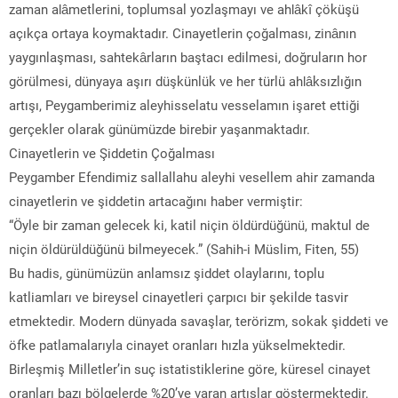
zaman alâmetlerini, toplumsal yozlaşmayı ve ahlâkî çöküşü
açıkça ortaya koymaktadır. Cinayetlerin çoğalması, zinânın
yaygınlaşması, sahtekârların baştacı edilmesi, doğruların hor
görülmesi, dünyaya aşırı düşkünlük ve her türlü ahlâksızlığın
artışı, Peygamberimiz aleyhisselatu vesselamın işaret ettiği
gerçekler olarak günümüzde birebir yaşanmaktadır.
Cinayetlerin ve Şiddetin Çoğalması
Peygamber Efendimiz sallallahu aleyhi vesellem ahir zamanda
cinayetlerin ve şiddetin artacağını haber vermiştir:
“Öyle bir zaman gelecek ki, katil niçin öldürdüğünü, maktul de
niçin öldürüldüğünü bilmeyecek.” (Sahih-i Müslim, Fiten, 55)
Bu hadis, günümüzün anlamsız şiddet olaylarını, toplu
katliamları ve bireysel cinayetleri çarpıcı bir şekilde tasvir
etmektedir. Modern dünyada savaşlar, terörizm, sokak şiddeti ve
öfke patlamalarıyla cinayet oranları hızla yükselmektedir.
Birleşmiş Milletler’in suç istatistiklerine göre, küresel cinayet
oranları bazı bölgelerde %20’ye varan artışlar göstermektedir.