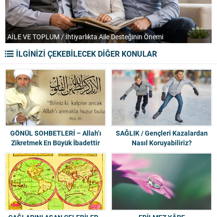
AİLE VE TOPLUM / İhtiyarlıkta Aile Desteğinin Önemi
T
İLGİNİZİ ÇEKEBİLECEK DİĞER KONULAR
GÖNÜL SOHBETLERİ – Allah’ı
SAĞLIK / Gençleri Kazalardan
Zikretmek En Büyük İbadettir
Nasıl Koruyabiliriz?