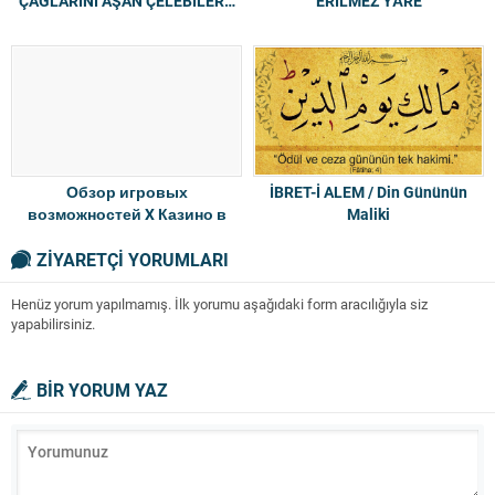
ÇAĞLARINI AŞAN ÇELEBİLER…
ERİLMEZ YÂRE
Обзор игровых
İBRET-İ ALEM / Din Gününün
возможностей X Казино в
Maliki
2026 году
ZİYARETÇİ YORUMLARI
Henüz yorum yapılmamış. İlk yorumu aşağıdaki form aracılığıyla siz
yapabilirsiniz.
BİR YORUM YAZ