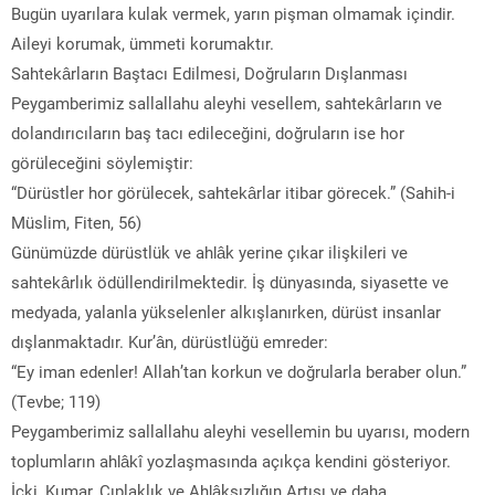
Bugün uyarılara kulak vermek, yarın pişman olmamak içindir.
Aileyi korumak, ümmeti korumaktır.
Sahtekârların Baştacı Edilmesi, Doğruların Dışlanması
Peygamberimiz sallallahu aleyhi vesellem, sahtekârların ve
dolandırıcıların baş tacı edileceğini, doğruların ise hor
görüleceğini söylemiştir:
“Dürüstler hor görülecek, sahtekârlar itibar görecek.” (Sahih-i
Müslim, Fiten, 56)
Günümüzde dürüstlük ve ahlâk yerine çıkar ilişkileri ve
sahtekârlık ödüllendirilmektedir. İş dünyasında, siyasette ve
medyada, yalanla yükselenler alkışlanırken, dürüst insanlar
dışlanmaktadır. Kur’ân, dürüstlüğü emreder:
“Ey iman edenler! Allah’tan korkun ve doğrularla beraber olun.”
(Tevbe; 119)
Peygamberimiz sallallahu aleyhi vesellemin bu uyarısı, modern
toplumların ahlâkî yozlaşmasında açıkça kendini gösteriyor.
İçki, Kumar, Çıplaklık ve Ahlâksızlığın Artışı ve daha