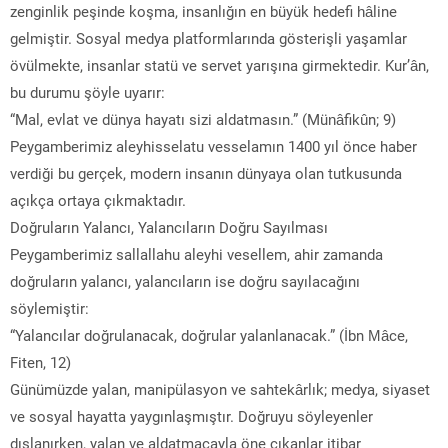
zenginlik peşinde koşma, insanlığın en büyük hedefi hâline
gelmiştir. Sosyal medya platformlarında gösterişli yaşamlar
övülmekte, insanlar statü ve servet yarışına girmektedir. Kur’ân,
bu durumu şöyle uyarır:
“Mal, evlat ve dünya hayatı sizi aldatmasın.” (Münâfikûn; 9)
Peygamberimiz aleyhisselatu vesselamın 1400 yıl önce haber
verdiği bu gerçek, modern insanın dünyaya olan tutkusunda
açıkça ortaya çıkmaktadır.
Doğruların Yalancı, Yalancıların Doğru Sayılması
Peygamberimiz sallallahu aleyhi vesellem, ahir zamanda
doğruların yalancı, yalancıların ise doğru sayılacağını
söylemiştir:
“Yalancılar doğrulanacak, doğrular yalanlanacak.” (İbn Mâce,
Fiten, 12)
Günümüzde yalan, manipülasyon ve sahtekârlık; medya, siyaset
ve sosyal hayatta yaygınlaşmıştır. Doğruyu söyleyenler
dışlanırken, yalan ve aldatmacayla öne çıkanlar itibar