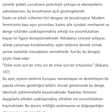
yönelik şiddet, çocukların psikolojik çöküşü ve ebeveynlerin
yalnızlaşması, bu bozulmanın açık göstergeleridir.
Kadın ve erkek rollerinin fıtrî dengesi de bozulmuştur. Modern
feminizmin bazı aşırı yorumları, kadını aile içindeki merhamet ve
denge rolünden uzaklaştırmakta; erkeği ise sorumluluktan
kaçan bir figüre dönüştürmektedir. Rekabetçi cinsiyet anlayışı,
ailede çatışmayı körüklemekte; eşler birbirine destek olmak
yerine üstünlük mücadelesi vermektedir. Kur’ân, bu dengeyi
şöyle ifade eder:
“Onlar sizin için bir örtü, siz de onlar için bir örtüsünüz.” (Bakara;
187)
Bu ayet, eşlerin birbirini koruyan, tamamlayan ve destekleyen bir
yapıda olması gerektiğini bildirir. Ancak günümüzde bu denge,
ideolojik yüklenmelerle bozulmaktadır. Kadınlar, feminist
duygularla aileden uzaklaşmakta; erkekler ise sorumluluktan
kaçmaktadır. Bu durum, evliliğin azalmasına ve doğurganlığın