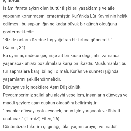
İslâm, fıtrata aykırı olan bu tür ilişkileri yasaklamış ve aile
yapısının korunmasını emretmiştir. Kur’ân’da Lût Kavmi’nin helâk
edilmesi, bu sapkınlığın ne kadar büyük bir günah olduğunu
göstermektedir:
“Biz de onların üzerine taş yağdıran bir fırtına gönderdik.”
(Kamer; 34)
Bu uyarılar, sadece geçmişe ait bir kıssa değil; ahir zamanda
yaşanacak ahlâkî bozulmalara karşı bir ikazdır. Müslümanlar, bu
tür sapmalara karşı bilinçli olmalı, Kur’ân ve sünnet ışığında
yaşamlarını şekillendirmelidir.
Dünyaya ve İçindekilere Aşırı Düşkünlük
Peygamberimiz sallallahu aleyhi vesellem, insanların dünyaya ve
maddî şeylere aşırı düşkün olacağını belirtmiştir:
“İnsanlar dünyayı çok sevecek, onun için yarışacak ve âhireti
unutacak.” (Tirmizî, Fiten, 26)
Günümüzde tüketim çılgınlığı, lüks yaşam arayışı ve maddî