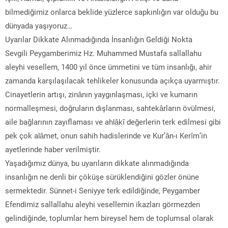
bilmediğimiz onlarca beklide yüzlerce sapkınlığın var olduğu bu
dünyada yaşıyoruz…
Uyarılar Dikkate Alınmadığında İnsanlığın Geldiği Nokta
Sevgili Peygamberimiz Hz. Muhammed Mustafa sallallahu
aleyhi vesellem, 1400 yıl önce ümmetini ve tüm insanlığı, ahir
zamanda karşılaşılacak tehlikeler konusunda açıkça uyarmıştır.
Cinayetlerin artışı, zinânın yaygınlaşması, içki ve kumarın
normalleşmesi, doğruların dışlanması, sahtekârların övülmesi,
aile bağlarının zayıflaması ve ahlâkî değerlerin terk edilmesi gibi
pek çok alâmet, onun sahih hadislerinde ve Kur’ân-ı Kerîm’in
ayetlerinde haber verilmiştir.
Yaşadığımız dünya, bu uyarıların dikkate alınmadığında
insanlığın ne denli bir çöküşe sürüklendiğini gözler önüne
sermektedir. Sünnet-i Seniyye terk edildiğinde, Peygamber
Efendimiz sallallahu aleyhi vesellemin ikazları görmezden
gelindiğinde, toplumlar hem bireysel hem de toplumsal olarak