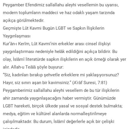
Peygamber Efendimiz sallallahu aleyhi vesellemin bu uyarısı,
modern toplumların maddeci ve haz odaklı yaşam tarzında
açıkça görülmektedir.
Geçmişte Lût Kavmi Bugün LGBT ve Sapkın İlişkilerin
Yaygınlaşması
Kur’ân-ı Kerîm, Lût Kavmi’nin erkekler arası cinsel ilişkiyi
yaygınlaştırması nedeniyle helâk edildiğini açıkça bildirir. Bu
olay, İslâmî literatürde sapkın ilişkilerin en açık örneği olarak yer
alır. Allah-u Teâlâ şöyle buyurur:
“Siz, kadınları bırakıp şehvetle erkeklere mi yaklaşıyorsunuz?
Hayır, siz sınırı aşan bir kavimsiniz.” (A’râf Suresi, 7:81)
Peygamberimiz sallallahu aleyhi vesellem de bu tür ilişkilerin
ahir zamanda yaygınlaşacağını haber vermiştir. Günümüzde
LGBT hareketi, birçok ülkede yasal ve sosyal destek bulmakta;
medya, eğitim ve kültürel alanlarda normalleştirilmeye
çalışılmaktadır. Bu durum, İslâmî değerlerle açık bir çelişki
içindedir.