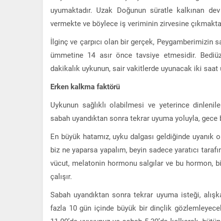
uyumaktadır. Uzak Doğunun süratle kalkınan dev ş
vermekte ve böylece iş veriminin zirvesine çıkmaktad
İlginç ve çarpıcı olan bir gerçek, Peygamberimizin s
ümmetine 14 asır önce tavsiye etmesidir. Bediü
dakikalık uykunun, sair vakitlerde uyunacak iki saat
Erken kalkma faktörü
Uykunun sağlıklı olabilmesi ve yeterince dinlenil
sabah uyandıktan sonra tekrar uyuma yoluyla, gece bo
En büyük hatamız, uyku dalgası geldiğinde uyanık o
biz ne yaparsa yapalım, beyin sadece yaratıcı tarafın
vücut, melatonin hormonu salgılar ve bu hormon, biyo
çalışır.
Sabah uyandıktan sonra tekrar uyuma isteği, alışka
fazla 10 gün içinde büyük bir dinçlik gözlemleyece
11.00’de uyuyunuz ve sabah 5.30’da kalkarak, bütün 