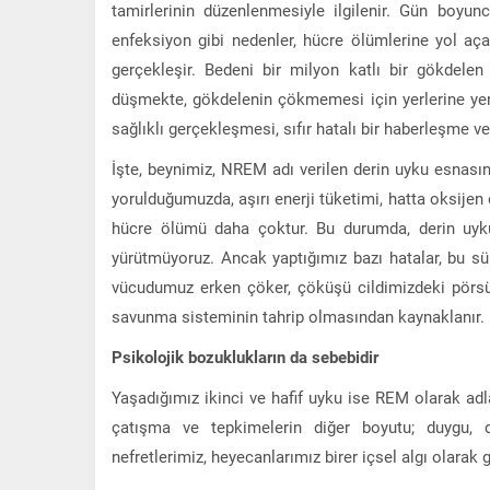
tamirlerinin düzenlenmesiyle ilgilenir. Gün boyunca
enfeksiyon gibi nedenler, hücre ölümlerine yol aç
gerçekleşir. Bedeni bir milyon katlı bir gökdelen
düşmekte, gökdelenin çökmemesi için yerlerine yeni
sağlıklı gerçekleşmesi, sıfır hatalı bir haberleşme ve 
İşte, beynimiz, NREM adı verilen derin uyku esnası
yorulduğumuzda, aşırı enerji tüketimi, hatta oksijen 
hücre ölümü daha çoktur. Bu durumda, derin uyku
yürütmüyoruz. Ancak yaptığımız bazı hatalar, bu 
vücudumuz erken çöker, çöküşü cildimizdeki pörsüm
savunma sisteminin tahrip olmasından kaynaklanır. B
Psikolojik bozuklukların da sebebidir
Yaşadığımız ikinci ve hafif uyku ise REM olarak ad
çatışma ve tepkimelerin diğer boyutu; duygu, düş
nefretlerimiz, heyecanlarımız birer içsel algı olarak 