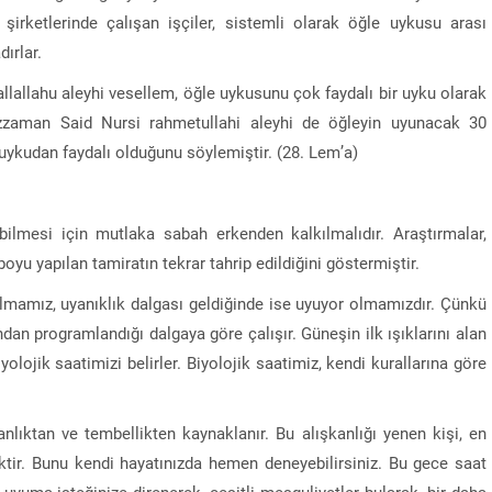
irketlerinde çalışan işçiler, sistemli olarak öğle uykusu arası
ırlar.
allallahu aleyhi vesellem, öğle uykusunu çok faydalı bir uyku olarak
zzaman Said Nursi rahmetullahi aleyhi de öğleyin uyunacak 30
 uykudan faydalı olduğunu söylemiştir. (28. Lem’a)
ebilmesi için mutlaka sabah erkenden kalkılmalıdır. Araştırmalar,
yu yapılan tamiratın tekrar tahrip edildiğini göstermiştir.
lmamız, uyanıklık dalgası geldiğinde ise uyuyor olmamızdır. Çünkü
dan programlandığı dalgaya göre çalışır. Güneşin ilk ışıklarını alan
lojik saatimizi belirler. Biyolojik saatimiz, kendi kurallarına göre
nlıktan ve tembellikten kaynaklanır. Bu alışkanlığı yenen kişi, en
ktir. Bunu kendi hayatınızda hemen deneyebilirsiniz. Bu gece saat
uyuma isteğinize direnerek, çeşitli meşguliyetler bularak, bir daha