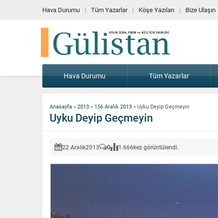
Hava Durumu
Tüm Yazarlar
Köşe Yazıları
Bize Ulaşın
Hava Durumu
Tüm Yazarlar
Anasayfa
»
2013
»
156 Aralık 2013
»
Uyku Deyip Geçmeyin
Uyku Deyip Geçmeyin
22 Aralık
2013
0
1.666
kez görüntülendi.