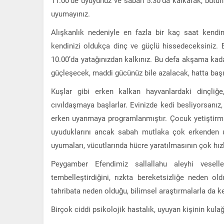
uyumayınız.
Alışkanlık nedeniyle en fazla bir kaç saat kendi
kendinizi oldukça dinç ve güçlü hissedeceksiniz. 
10.00’da yatağınızdan kalkınız. Bu defa akşama kada
güçleşecek, maddi gücünüz bile azalacak, hatta başı
Kuşlar gibi erken kalkan hayvanlardaki dinçliğ
cıvıldaşmaya başlarlar. Evinizde kedi besliyorsanı
erken uyanmaya programlanmıştır. Çocuk yetiştirmi
uyuduklarını ancak sabah mutlaka çok erkenden uy
uyumaları, vücutlarında hücre yaratılmasının çok hız
Peygamber Efendimiz sallallahu aleyhi vesell
tembelleştirdiğini, rızkta bereketsizliğe neden 
tahribata neden olduğu, bilimsel araştırmalarla da ke
Birçok ciddi psikolojik hastalık, uyuyan kişinin kulağ