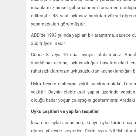
insanların zihinsel çalışmalarının tamamen durduğu 
edilmiştir. 48 saat uykusuz bırakılan yükseköğrenim
yapamadıkları görülmüştür.
ABD’de 1993 yılında yapılan bir araştırma, sadece d
360 trilyon liradır.
Günde 8 veya 10 saat uyuyor olabilirsiniz. Anca
sandığının aksine, uykusuzluğun hayatımızdaki en
rahatsızlıklarımızın uykusuzluktan kaynaklandığını b
Uyku beynin dinlenme vakti sanılmamalıdır. Tersi
vakittir. Beynin elektriksel yapısı üzerinde yapı
olduğu kadar yoğun çalıştığını göstermiştir. Aradaki t
Uyku çeşitleri ve yapılan tespitler
İnsan her uyku seansında, iki ayrı uyku türünü payla
olarak yüzeyde seyreder. Derin uyku NREM olarak