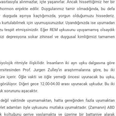
vasıtasıyla alınmazlar, içte yaşanırlar. Ancak hissettiğimiz her bir
ormon enjekte edilir. Duygularımız tamir olmadığında, bu defa
bir duyguda aşırıya kaçtığımızda, yorgun olduğumuzu hissederiz.
dan kurtulabilmek için uyumuşsunuzdur. Uyandığınızda ise uyumadan
u tespit etmişsinizdir. Eğer REM uykusunu uyuyamamış olsaydık
bizi depresyona sokar zihinsel ve duygusal kimliğimizi tamamen
yolojik ritmiyle ilişkilidir. İnsanların iki ayrı uyku dalgasına göre
rsitesinden Prof. Jurgen Zulley’in araştırmalarına göre, bu iki
süre içerir. Öğle vakti ve öğle yemeği öncesi uyunacak bu uyku,
görülüyor. Diğeri gece 12.00-04.00 arası uyunacak uykudur. Bu iki
luk sorununu aşacaktır.
 değil vaktinde uyumamaktan, hatta gereğinden fazla uyumaktan
let adamları öyle uykusunu mutlaka uyumaktadır. (Zamanın) ABD
k koltuğunu geriye yaslamakta ve üzerine bir battaniye alarak