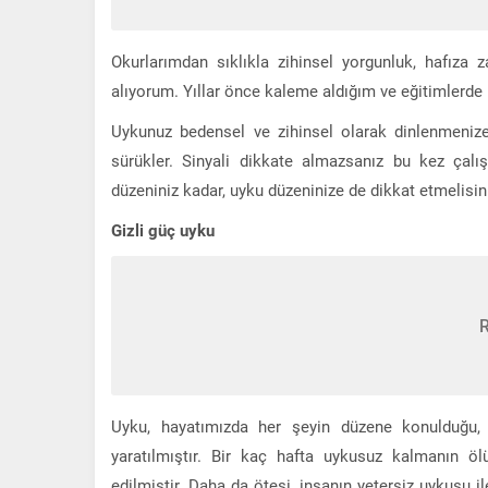
Okurlarımdan sıklıkla zihinsel yorgunluk, hafıza 
alıyorum. Yıllar önce kaleme aldığım ve eğitimlerd
Uykunuz bedensel ve zihinsel olarak dinlenmeniz
sürükler. Sinyali dikkate almazsanız bu kez çalış
düzeniniz kadar, uyku düzeninize de dikkat etmelisin
Gizli güç uyku
Uyku, hayatımızda her şeyin düzene konulduğu, 
yaratılmıştır. Bir kaç hafta uykusuz kalmanın ö
edilmiştir. Daha da ötesi, insanın yetersiz uykusu il