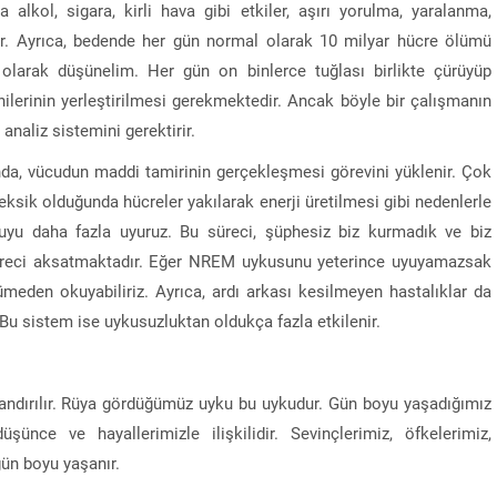
 alkol, sigara, kirli hava gibi etkiler, aşırı yorulma, yaralanma,
ar. Ayrıca, bedende her gün normal olarak 10 milyar hücre ölümü
 olarak düşünelim. Her gün on binlerce tuğlası birlikte çürüyüp
lerinin yerleştirilmesi gerekmektedir. Ancak böyle bir çalışmanın
analiz sistemini gerektirir.
nda, vücudun maddi tamirinin gerçekleşmesi görevini yüklenir. Çok
eksik olduğunda hücreler yakılarak enerji üretilmesi gibi nedenlerle
yu daha fazla uyuruz. Bu süreci, şüphesiz biz kurmadık ve biz
süreci aksatmaktadır. Eğer NREM uykusunu yeterince uyuyamazsak
eden okuyabiliriz. Ayrıca, ardı arkası kesilmeyen hastalıklar da
u sistem ise uykusuzluktan oldukça fazla etkilenir.
landırılır. Rüya gördüğümüz uyku bu uykudur. Gün boyu yaşadığımız
ünce ve hayallerimizle ilişkilidir. Sevinçlerimiz, öfkelerimiz,
gün boyu yaşanır.