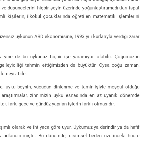
ve düşüncelerini hiçbir şeyin üzerinde yoğunlaştıramadıkları ispat
li kişilerin, ilkokul çocuklarında öğretilen matematik işlemlerini
üzensiz uykunun ABD ekonomisine, 1993 yılı kurlarıyla verdiği zarar
k yine de bu uykunuz hiçbir işe yaramıyor olabilir. Çoğumuzun
gelleyiciliği tahmin ettiğimizden de büyüktür. Oysa çoğu zaman,
ilemeyiz bile.
ne, uyku beynin, vücudun dinlenme ve tamir işiyle meşgul olduğu
lan araştırmalar, zihnimizin uyku esnasında en az uyanık dönemde
ek fark, gece ve gündüz yapılan işlerin farklı olmasıdır.
şımlı olarak ve ihtiyaca göre uyur. Uykumuz ya derindir ya da hafif
 adlandırılmıştır. Bu dönemde, cisimsel beden üzerindeki hücre