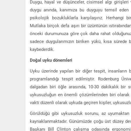
Duygu, hayal ve düşünceler, cisimsel algı girişleri 
duygu anında, kanımıza bu duyguyu temsil eden h
psikolojik bozukluklarla karşılaşırız. Herhangi 
Mutlaka birçok defa aşırı bir üzüntünün ıstırabın
önceki durumunuza göre çok daha rahat olduğunuz
sadece duygularımızın biriken yükü, kısa sürede 
kaybederdik.
Doğal uyku dönemleri
Uyku üzerinde yapılan bir diğer tespit, insanların bi
programlandığı tespit edilmiştir. Rodenburg Ünive
dalgadan biri öğle arasında, 10-30 dakikalık bir 
uykusuzluğun en önemli çözümlerinden biri olarak 
vakti düzenli olarak uykuda geçiren kişiler, uykusuz
Görüldüğü gibi uykusuzluk sorunu, az uyumaktan
kaynaklanmaktadır. Günümüzde çoğu üst düzey dev
Başkanı Bill Clinton çalışma odasında ergonomi