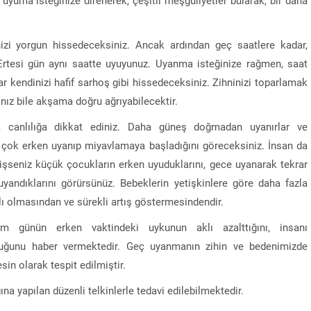
nizi yorgun hissedeceksiniz. Ancak ardından geç saatlere kadar,
Ertesi gün aynı saatte uyuyunuz. Uyanma isteğinize rağmen, saat
r kendinizi hafif sarhoş gibi hissedeceksiniz. Zihninizi toparlamak
nız bile akşama doğru ağrıyabilecektir.
e, canlılığa dikkat ediniz. Daha güneş doğmadan uyanırlar ve
z, çok erken uyanıp miyavlamaya başladığını göreceksiniz. İnsan da
şseniz küçük çocukların erken uyuduklarını, gece uyanarak tekrar
andıklarını görürsünüz. Bebeklerin yetişkinlere göre daha fazla
lı olmasından ve sürekli artış göstermesindendir.
em günün erken vaktindeki uykunun aklı azalttığını, insanı
olduğunu haber vermektedir. Geç uyanmanın zihin ve bedenimizde
sin olarak tespit edilmiştir.
ına yapılan düzenli telkinlerle tedavi edilebilmektedir.