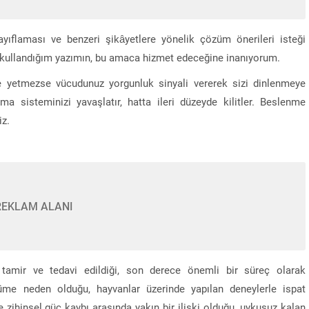
zayıflaması ve benzeri şikâyetlere yönelik çözüm önerileri isteği
e kullandığım yazımın, bu amaca hizmet edeceğine inanıyorum.
e yetmezse vücudunuz yorgunluk sinyali vererek sizi dinlenmeye
ma sisteminizi yavaşlatır, hatta ileri düzeyde kilitler. Beslenme
iz.
REKLAM ALANI
tamir ve tedavi edildiği, son derece önemli bir süreç olarak
lüme neden olduğu, hayvanlar üzerinde yapılan deneylerle ispat
e zihinsel güç kaybı arasında yakın bir ilişki olduğu, uykusuz kalan