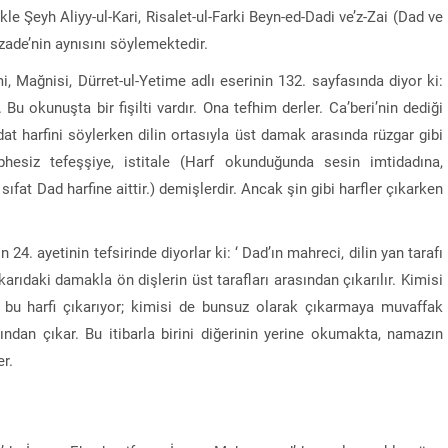
kle Şeyh Aliyy-ul-Kari, Risalet-ul-Farki Beyn-ed-Dadi ve’z-Zai (Dad ve
ızade’nin aynısını söylemektedir.
Mağnisi, Dürret-ul-Yetime adlı eserinin 132. sayfasında diyor ki:
. Bu okunuşta bir fişilti vardır. Ona tefhim derler. Ca’beri’nin dediği
 dat harfini söylerken dilin ortasıyla üst damak arasında rüzgar gibi
phesiz tefeşşiye, istitale (Harf okunduğunda sesin imtidadına,
sıfat Dad harfine aittir.) demişlerdir. Ancak şin gibi harfler çıkarken
24. ayetinin tefsirinde diyorlar ki: ‘ Dad’ın mahreci, dilin yan tarafı
karıdaki damakla ön dişlerin üst tarafları arasından çıkarılır. Kimisi
ak bu harfi çıkarıyor; kimisi de bunsuz olarak çıkarmaya muvaffak
asından çıkar. Bu itibarla birini diğerinin yerine okumakta, namazın
r.