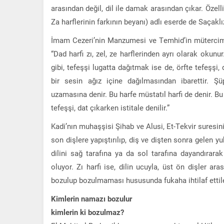
arasından değil, dil ile damak arasından çıkar. Özelli
Za harflerinin farkının beyanı) adlı eserde de Saçakl
İmam Cezeri’nin Manzumesi ve Temhid’in mütercimi, 
“Dad harfi zı, zel, ze harflerinden ayrı olarak okunur
gibi, tefeşşi lugatta dağıtmak ise de, örfte tefeşşi,
bir sesin ağız içine dağılmasından ibarettir. Şü
uzamasına denir. Bu harfe müstatıl harfi de denir. Bu 
tefeşşi, dat çıkarken istitale denilir.”
Kadi’nın muhaşşisi Şihab ve Alusi, Et-Tekvir suresinin 
son dişlere yapıştırılıp, diş ve dişten sonra gelen yu
dilini sağ tarafına ya da sol tarafına dayandırar
oluyor. Zı harfi ise, dilin ucuyla, üst ön dişler ar
bozulup bozulmaması hususunda fukaha ihtilaf ettile
Kimlerin namazı bozulur
kimlerin ki bozulmaz?