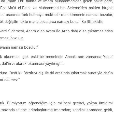
asa’da İmam Ebu hanife ve İmam Muhammed’den gelen nakle göre,
. Ebi Mu’ti el-Belhi ve Muhammed bin Seleme’den naklen birçok
kisi arasında fark bulmaya muktedir olan kimsenin namazı bozulur,
bi, değiştirmekte mana bozulursa namazı bozar’ Bu ittifakidir.
va vardır” demesi, Acem olan avam ile Arab dahi olsa çıkarmasından
namazı bozulur.
kuyanın namazı bozulur.”
 olarak okunması çok eski bir meseledir. Ancak son zamanda Yusuf
 dat’ın zı olarak okunması yayılmıştır.
 Dedi ki: “Vızıltıyı diş ile dil arasında çıkarmak suretiyle dat’ın
fat edilmez.”
ştık. Bilmiyorum öğrendiğim için mi beni geçirdi, yoksa ümidimi
mazında talebe arkadaşlarıma imamdım; kendisi sonradan geldi,