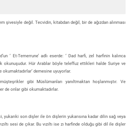
em şivesiyle değil. Tecvidin, kitabdan değil, bir de ağızdan alınması
un ‘ Et-Temerrune’ adlı eserde: ‘ Dad harfi, zel harfinin kalınca
rak okunuşudur. Hür Arablar böyle teleffuz ettikleri halde Suriye ve
iyle okumaktadırlar’ demesine uyuyorlar.
müşteşrikler gibi Müslümanları yanıltmaktan hoşlanmıştır. Ve
r de onlar gibi okumaktadırlar.
i, yukarıki son dişler ile ön dişlerin yukarısına kadar dilin sağ veya
ıltı sesi de çıkar. Bu vızıltı ise zı harfinde olduğu gibi dil ile dişler