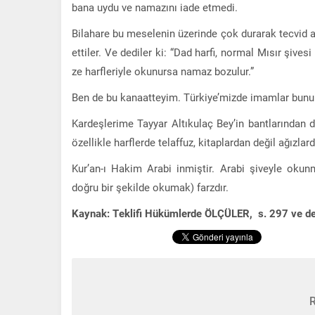
bana uydu ve namazını iade etmedi.
Bilahare bu meselenin üzerinde çok durarak tecvid 
ettiler. Ve dediler ki: “Dad harfi, normal Mısır şive
ze harfleriyle okunursa namaz bozulur.”
Ben de bu kanaatteyim. Türkiye’mizde imamlar bunu 
Kardeşlerime Tayyar Altıkulaç Bey’in bantlarından d
özellikle harflerde telaffuz, kitaplardan değil ağızlard
Kur’an-ı Hakim Arabi inmiştir. Arabi şiveyle okun
doğru bir şekilde okumak) farzdır.
Kaynak: Teklifi Hükümlerde ÖLÇÜLER, s. 297 ve dev