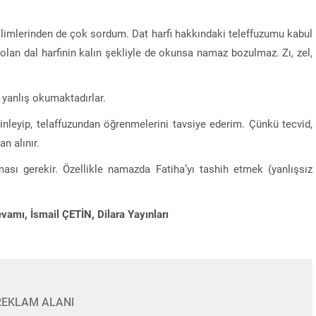
alimlerinden de çok sordum. Dat harfi hakkındaki teleffuzumu kabul
si olan dal harfinin kalın şekliyle de okunsa namaz bozulmaz. Zı, zel,
yanlış okumaktadırlar.
inleyip, telaffuzundan öğrenmelerini tavsiye ederim. Çünkü tecvid,
an alınır.
ması gerekir. Özellikle namazda Fatiha’yı tashih etmek (yanlışsız
amı, İsmail ÇETİN, Dilara Yayınları
REKLAM ALANI