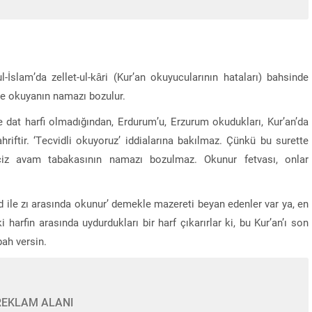
-İslam’da zellet-ul-kâri (Kur’an okuyucularının hataları) bahsinde
linde okuyanın namazı bozulur.
 dat harfi olmadığından, Erdurum’u, Erzurum okudukları, Kur’an’da
ahriftir. ‘Tecvidli okuyoruz’ iddialarına bakılmaz. Çünkü bu surette
ciz avam tabakasının namazı bozulmaz. Okunur fetvası, onlar
d ile zı arasında okunur’ demekle mazereti beyan edenler var ya, en
i harfin arasında uydurdukları bir harf çıkarırlar ki, bu Kur’an’ı son
bah versin.
REKLAM ALANI