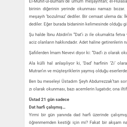
El-Muhit-ul-Burhani’de umum meşayıhtan; el-Hül
birinin diğerinin yerinde okunması namazı bozar
meşayıh ‘bozulmaz’ dediler. Bir cemaat ulema da: İ
dediler. Eğer burada bidaninin kelimesinde olduğu gi
Şu halde İbnu Abidin’in “Dat’ı zı ile okumakta fet
aciz olanların hakkındadır. Adet haline getirenlerin 
Şafiilerden İmam Nevevi diyor ki: “Dad’ı zı olarak o
Ala külli hal anlaşılıyor ki, ‘Dad’ harfinin ‘Zı’
Mutran’ın ve müşteşriklerin yaymış olduğu eserlerde,
Ben bu meseleyi Üstadım Şeyh Abdurrezzak’tan sordum.
zı olarak okunması, bazı acemlerin lugatıdır, ona ilti
Üstad 21 gün sadece
Dat harfi çalışmış…
Yirmi bir gün yanında dad harfi üzerinde çalışmı
öğrenmemden kestiği için mi? Fakat bir akşam na