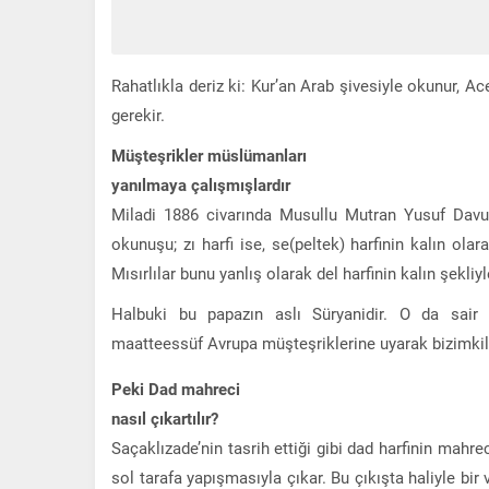
Rahatlıkla deriz ki: Kur’an Arab şivesiyle okunur, Ac
gerekir.
Müşteşrikler müslümanları
yanılmaya çalışmışlardır
Miladi 1886 civarında Musullu Mutran Yusuf Davud’
okunuşu; zı harfi ise, se(peltek) harfinin kalın ola
Mısırlılar bunu yanlış olarak del harfinin kalın şekl
Halbuki bu papazın aslı Süryanidir. O da sair 
maatteessüf Avrupa müşteşriklerine uyarak bizimkile
Peki Dad mahreci
nasıl çıkartılır?
Saçaklızade’nin tasrih ettiği gibi dad harfinin mahrec
sol tarafa yapışmasıyla çıkar. Bu çıkışta haliyle bir vız