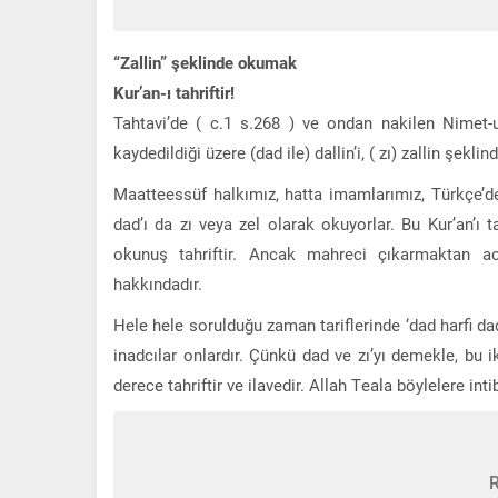
“Zallin” şeklinde okumak
Kur’an-ı tahriftir!
Tahtavi’de ( c.1 s.268 ) ve ondan nakilen Nimet-ul
kaydedildiği üzere (dad ile) dallin’i, ( zı) zallin şek
Maatteessüf halkımız, hatta imamlarımız, Türkçe’de
dad’ı da zı veya zel olarak okuyorlar. Bu Kur’an’ı t
okunuş tahriftir. Ancak mahreci çıkarmaktan a
hakkındadır.
Hele hele sorulduğu zaman tariflerinde ‘dad harfi da
inadcılar onlardır. Çünkü dad ve zı’yı demekle, bu ik
derece tahriftir ve ilavedir. Allah Teala böylelere inti