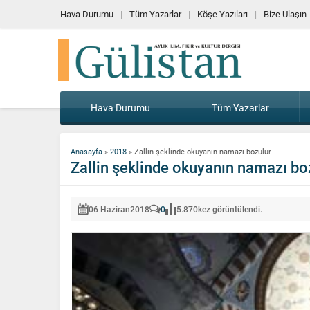
Hava Durumu
Tüm Yazarlar
Köşe Yazıları
Bize Ulaşın
Hava Durumu
Tüm Yazarlar
Anasayfa
»
2018
»
Zallin şeklinde okuyanın namazı bozulur
Zallin şeklinde okuyanın namazı bo
06 Haziran
2018
0
5.870
kez görüntülendi.