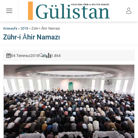
Anasayfa
»
2018
»
Zühr-i Âhir Namazı
Zühr-i Âhir Namazı
04 Temmuz
2018
0
1.864