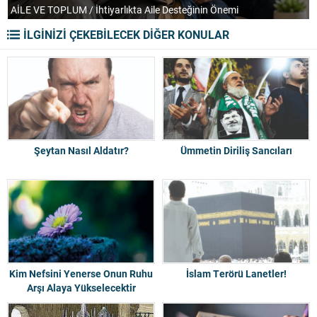
AİLE VE TOPLUM / İhtiyarlıkta Aile Desteğinin Önemi
T
İLGİNİZİ ÇEKEBİLECEK DİĞER KONULAR
Şeytan Nasıl Aldatır?
Ümmetin Diriliş Sancıları
Kim Nefsini Yenerse Onun Ruhu
İslam Terörü Lanetler!
Arşı Alaya Yükselecektir