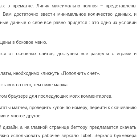
ых в прематче. Линия максимально полная – представлены
рт. Вам достаточно ввести минимальное количество данных, и
бные данные о себе все равно придется : это одно из условий
мещены в боковое меню.
ся от основных сайтов, доступны все разделы с играми и
платы, необходимо кликнуть «Пополнить счет».
тавок на него, тем ниже маржа.
 этом браузере для последующих моих комментариев.
таты матчей, проверить купон по номеру, перейти к скачиванию
ии и многое другое.
дизайн, а на главной странице беттору предлагается скачать
ужно использовать рабочее зеркало 1xbet. Зеркало букмекера