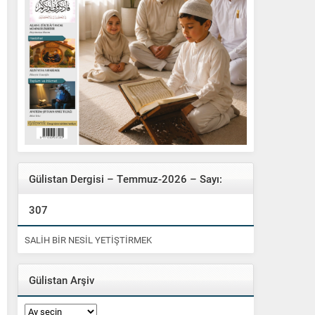
Gülistan Dergisi – Temmuz-2026 – Sayı:
307
SALİH BİR NESİL YETİŞTİRMEK
Gülistan Arşiv
Gülistan