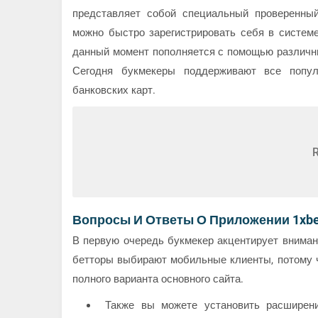
представляет собой специальный проверенный
можно быстро зарегистрировать себя в системе
данный момент пополняется с помощью различн
Сегодня букмекеры поддерживают все попу
банковских карт.
Вопросы И Ответы О Приложении 1xbe
В первую очередь букмекер акцентирует внима
бетторы выбирают мобильные клиенты, потому ч
полного варианта основного сайта.
Также вы можете установить расширен