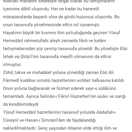
hilâftaki mahareti sebebiyle doğal olarak bu tartışmaların
içerisine dâhil oluyordu. Her ne kadar bu hararetli
münazaralarda başarılı olsa da gönlü huzursuz oluyordu. Bu
onun tasavvufa yönelmesinde etkin rol oynamıştı.
Hayatının büyük bir kısmını ilim yolculuğunda geçiren Yûsuf
Hemedânî rahmetullahi aleyh zamanla fıkıh ve kelâm
tartışmalarından yüz çevirip tasavvufa yöneldi. Bu yönelişte Ebû
İshak eş-Şîrâzî’nin tasavvufa meyilli olmasının da etkisi
olmuştur.
Zühd, takva ve muhabbet yoluna yöneldiği zaman Ebû Ali
Fârmedî kuddise sirruhû hazretlerinin sohbet halkasına katıldı.
Onun yoluna bağlanarak ve hizmet ederek seyr-u sülûkünü
tamamladı. Ayrıca Selmân-ı Fârisî Hazretleri’nin asâsı ve sarığı
da kendilerindeydi.
Yûsuf Hemedânî hazretlerinin tasavvuf yolunda Abdullah-ı
Cüveynî ve Hasan-ı Simnânî’den de faydalandığı
nakledilmektedir. Genç yaşından itibaren elde ettiği ilim ve