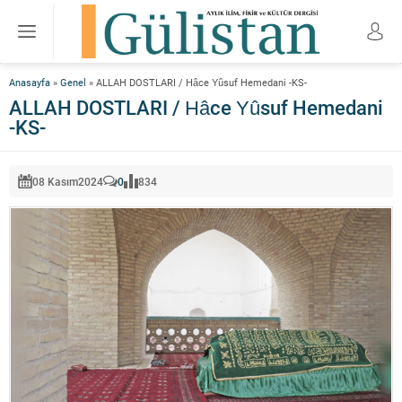
Anasayfa
»
Genel
»
ALLAH DOSTLARI / Hâce Yûsuf Hemedani -KS-
ALLAH DOSTLARI / Hâce Yûsuf Hemedani
-KS-
08 Kasım
2024
0
834