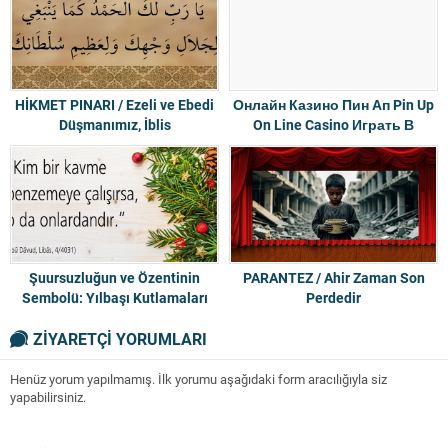
HİKMET PINARI / Ezeli ve Ebedi
Онлайн Казино Пин Ап Pin Up
Düşmanımız, İblis
On Line Casino Играть В
Игровые Автоматы На
Деньги На Официальном
Сайте, Регистрация
Şuursuzluğun ve Özentinin
PARANTEZ / Ahir Zaman Son
Sembolü: Yılbaşı Kutlamaları
Perdedir
ZİYARETÇİ YORUMLARI
Henüz yorum yapılmamış. İlk yorumu aşağıdaki form aracılığıyla siz
yapabilirsiniz.