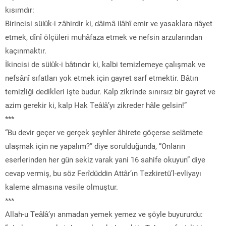
kısımdır:
Birincisi sülûk-i zâhirdir ki, dâimâ ilâhî emir ve yasaklara riâyet
etmek, dînî ölçüleri muhâfaza etmek ve nefsin arzularından
kaçınmaktır.
İkincisi de sülûk-i bâtındır ki, kalbi temizlemeye çalışmak ve
nefsânî sıfatları yok etmek için gayret sarf etmektir. Bâtın
temizliği dedikleri işte budur. Kalp zikrinde sınırsız bir gayret ve
azim gerekir ki, kalp Hak Teâlâ’yı zikreder hâle gelsin!”
***
“Bu devir geçer ve gerçek şeyhler âhirete göçerse selâmete
ulaşmak için ne yapalım?” diye sorulduğunda, “Onların
eserlerinden her gün sekiz varak yani 16 sahife okuyun” diye
cevap vermiş, bu söz Ferîdüddin Attâr’ın Tezkiretü’l-evliyayı
kaleme almasına vesile olmuştur.
***
Allah-u Teâlâ’yı anmadan yemek yemez ve şöyle buyururdu: