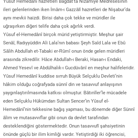
Yûsuf Hemedânî hazretleri Bağdat’ta Nizamiye Medresesinin
ileri gelenlerinden iken İmâm-ı Gazzâlî hazretleri de Nişabur’da
aynı mevkii haizdi. Birisi daha çok tekke ve müridler ile
uğraşırken diğeri telife daha çok ağırlık verdi.
Yûsuf el-Hemedânî birçok mürid yetiştirmiştir. Meşhur şair
Senâî, Radıyyüddin Ali Lala’nın babası Şeyh Saîd Lala ve Ebû
Sâlih Abdullah et-Tabaki er-Rûmî onun önde gelen müridleri
arasında zikredilir. Hâce Abdullah-ı Beraki, Hasan-ı Endaki,
Ahmed Yesevî ve Abdülhalık-ı Gucdüvânî en meşhur halifeleridir.
Yûsuf Hemedânî kuddise sırruh Büyük Selçuklu Devleti’nin
hâkim olduğu coğrafyada sünnî din ve tasavvuf anlayışının
yaygınlaştırılmasında katkısı olmuştur. Bâtınîler’le mücadele
eden Selçuklu Hükümdarı Sultan Sencer’in Yûsuf el-
Hemedânî’nin tekkesine bağış yapması, bu dönemde diğer Sünnî
âlim ve mutasavvıflar gibi onun da devlet tarafından
desteklendiğini göstermektedir. Onun tasavvufî şahsiyetinin
önünde güçlü bir ilim kimliği vardır. Yetiştirdiği iki öğrencisi,