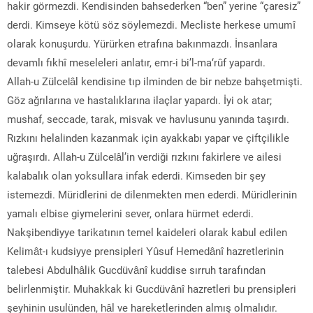
hakir görmezdi. Kendisinden bahsederken “ben” yerine “çaresiz”
derdi. Kimseye kötü söz söylemezdi. Mecliste herkese umumî
olarak konuşurdu. Yürürken etrafına bakınmazdı. İnsanlara
devamlı fıkhî meseleleri anlatır, emr-i bi’l-ma‘rûf yapardı.
Allah-u Zülcelâl kendisine tıp ilminden de bir nebze bahşetmişti.
Göz ağrılarına ve hastalıklarına ilaçlar yapardı. İyi ok atar;
mushaf, seccade, tarak, misvak ve havlusunu yanında taşırdı.
Rızkını helalinden kazanmak için ayakkabı yapar ve çiftçilikle
uğraşırdı. Allah-u Zülcelâl’in verdiği rızkını fakirlere ve ailesi
kalabalık olan yoksullara infak ederdi. Kimseden bir şey
istemezdi. Müridlerini de dilenmekten men ederdi. Müridlerinin
yamalı elbise giymelerini sever, onlara hürmet ederdi.
Nakşibendiyye tarikatının temel kaideleri olarak kabul edilen
Kelimât-ı kudsiyye prensipleri Yûsuf Hemedânî hazretlerinin
talebesi Abdulhâlik Gucdüvânî kuddise sırruh tarafından
belirlenmiştir. Muhakkak ki Gucdüvânî hazretleri bu prensipleri
şeyhinin usulünden, hâl ve hareketlerinden almış olmalıdır.