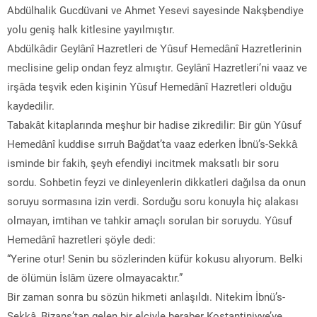
Abdülhalik Gucdüvani ve Ahmet Yesevi sayesinde Nakşbendiye
yolu geniş halk kitlesine yayılmıştır.
Abdülkâdir Geylânî Hazretleri de Yûsuf Hemedânî Hazretlerinin
meclisine gelip ondan feyz almıştır. Geylânî Hazretleri’ni vaaz ve
irşâda teşvik eden kişinin Yûsuf Hemedânî Hazretleri olduğu
kaydedilir.
Tabakât kitaplarında meşhur bir hadise zikredilir: Bir gün Yûsuf
Hemedânî kuddise sırruh Bağdat’ta vaaz ederken İbnü’s-Sekkâ
isminde bir fakih, şeyh efendiyi incitmek maksatlı bir soru
sordu. Sohbetin feyzi ve dinleyenlerin dikkatleri dağılsa da onun
soruyu sormasına izin verdi. Sorduğu soru konuyla hiç alakası
olmayan, imtihan ve tahkir amaçlı sorulan bir soruydu. Yûsuf
Hemedânî hazretleri şöyle dedi:
“Yerine otur! Senin bu sözlerinden küfür kokusu alıyorum. Belki
de ölümün İslâm üzere olmayacaktır.”
Bir zaman sonra bu sözün hikmeti anlaşıldı. Nitekim İbnü’s-
Sekkâ, Bizans’tan gelen bir elçiyle beraber Kostantiniyye’ye