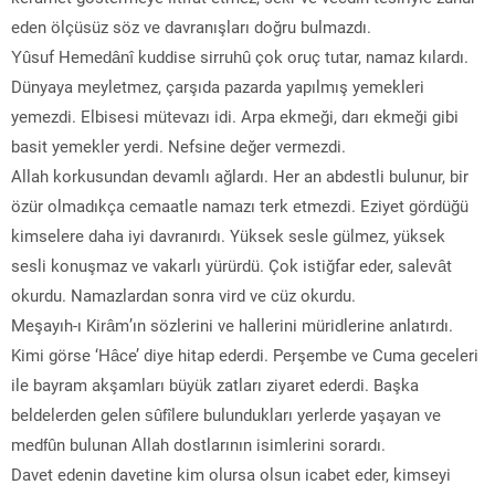
eden ölçüsüz söz ve davranışları doğru bulmazdı.
Yûsuf Hemedânî kuddise sirruhû çok oruç tutar, namaz kılardı.
Dünyaya meyletmez, çarşıda pazarda yapılmış yemekleri
yemezdi. Elbisesi mütevazı idi. Arpa ekmeği, darı ekmeği gibi
basit yemekler yerdi. Nefsine değer vermezdi.
Allah korkusundan devamlı ağlardı. Her an abdestli bulunur, bir
özür olmadıkça cemaatle namazı terk etmezdi. Eziyet gördüğü
kimselere daha iyi davranırdı. Yüksek sesle gülmez, yüksek
sesli konuşmaz ve vakarlı yürürdü. Çok istiğfar eder, salevât
okurdu. Namazlardan sonra vird ve cüz okurdu.
Meşayıh-ı Kirâm’ın sözlerini ve hallerini müridlerine anlatırdı.
Kimi görse ‘Hâce’ diye hitap ederdi. Perşembe ve Cuma geceleri
ile bayram akşamları büyük zatları ziyaret ederdi. Başka
beldelerden gelen sûfîlere bulundukları yerlerde yaşayan ve
medfûn bulunan Allah dostlarının isimlerini sorardı.
Davet edenin davetine kim olursa olsun icabet eder, kimseyi