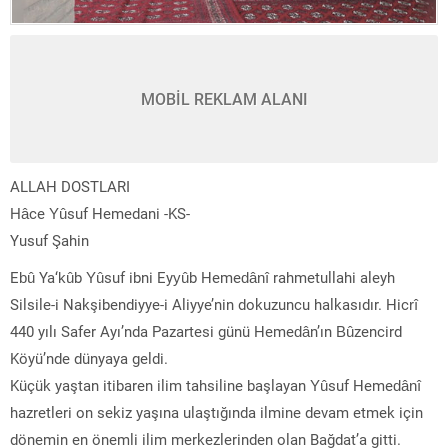
MOBİL REKLAM ALANI
ALLAH DOSTLARI
Hâce Yûsuf Hemedani -KS-
Yusuf Şahin
Ebû Ya‘kûb Yûsuf ibni Eyyûb Hemedânî rahmetullahi aleyh
Silsile-i Nakşibendiyye-i Aliyye’nin dokuzuncu halkasıdır. Hicrî
440 yılı Safer Ayı’nda Pazartesi günü Hemedân’ın Bûzencird
Köyü’nde dünyaya geldi.
Küçük yaştan itibaren ilim tahsiline başlayan Yûsuf Hemedânî
hazretleri on sekiz yaşına ulaştığında ilmine devam etmek için
dönemin en önemli ilim merkezlerinden olan Bağdat’a gitti.