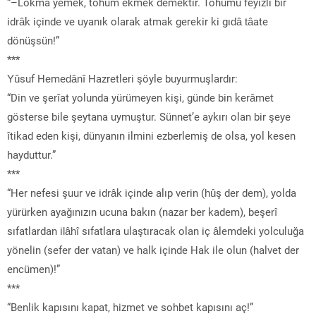
“–Lokma yemek, tohum ekmek demektir. Tohumu feyizli bir
idrâk içinde ve uyanık olarak atmak gerekir ki gıdâ tâate
dönüşsün!”
***
Yûsuf Hemedânî Hazretleri şöyle buyurmuşlardır:
“Din ve şerîat yolunda yürümeyen kişi, günde bin kerâmet
gösterse bile şeytana uymuştur. Sünnet’e aykırı olan bir şeye
îtikad eden kişi, dünyanın ilmini ezberlemiş de olsa, yol kesen
hayduttur.”
***
“Her nefesi şuur ve idrâk içinde alıp verin (hûş der dem), yolda
yürürken ayağınızın ucuna bakın (nazar ber kadem), beşerî
sıfatlardan ilâhî sıfatlara ulaştıracak olan iç âlemdeki yolculuğa
yönelin (sefer der vatan) ve halk içinde Hak ile olun (halvet der
encümen)!”
***
“Benlik kapısını kapat, hizmet ve sohbet kapısını aç!”