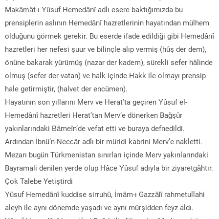
Makâmât-ı Yûsuf Hemedânî adlı esere baktığımızda bu
prensiplerin aslının Hemedânî hazretlerinin hayatından mülhem
olduğunu görmek gerekir. Bu eserde ifade edildiği gibi Hemedânî
hazretleri her nefesi şuur ve bilinçle alıp vermiş (hûş der dem),
önüne bakarak yürümüş (nazar der kadem), sürekli sefer hâlinde
olmuş (sefer der vatan) ve halk içinde Hakk ile olmayı prensip
hale getirmiştir, (halvet der encümen).
Hayatının son yıllarını Merv ve Herat’ta geçiren Yûsuf el-
Hemedânî hazretleri Herat’tan Merv’e dönerken Bağşûr
yakınlarındaki Bâmeîn’de vefat etti ve buraya defnedildi.
Ardından İbnü’n-Neccâr adlı bir müridi kabrini Merv’e nakletti.
Mezarı bugün Türkmenistan sınırları içinde Merv yakınlarındaki
Bayramali denilen yerde olup Hâce Yûsuf adıyla bir ziyaretgâhtır.
Çok Talebe Yetiştirdi
Yûsuf Hemedânî kuddise sirruhû, İmâm-ı Gazzâlî rahmetullahi
aleyh ile aynı dönemde yaşadı ve aynı mürşidden feyz aldı.