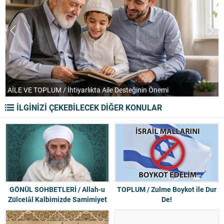
AİLE VE TOPLUM / İhtiyarlıkta Aile Desteğinin Önemi
T
İLGİNİZİ ÇEKEBİLECEK DİĞER KONULAR
GÖNÜL SOHBETLERİ / Allah-u
TOPLUM / Zulme Boykot ile Dur
Zülcelâl Kalbimizde Samimiyet
De!
Görsün