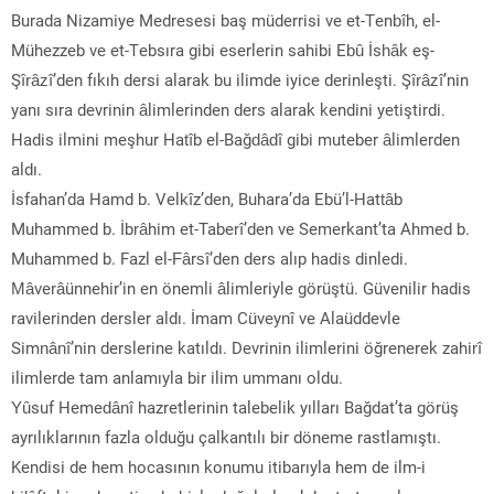
Burada Nizamiye Medresesi baş müderrisi ve et-Tenbîh, el-
Mühezzeb ve et-Tebsıra gibi eserlerin sahibi Ebû İshâk eş-
Şîrâzî’den fıkıh dersi alarak bu ilimde iyice derinleşti. Şîrâzî’nin
yanı sıra devrinin âlimlerinden ders alarak kendini yetiştirdi.
Hadis ilmini meşhur Hatîb el-Bağdâdî gibi muteber âlimlerden
aldı.
İsfahan’da Hamd b. Velkîz’den, Buhara’da Ebü’l-Hattâb
Muhammed b. İbrâhim et-Taberî’den ve Semerkant’ta Ahmed b.
Muhammed b. Fazl el-Fârsî’den ders alıp hadis dinledi.
Mâverâünnehir’in en önemli âlimleriyle görüştü. Güvenilir hadis
ravilerinden dersler aldı. İmam Cüveynî ve Alaüddevle
Simnânî’nin derslerine katıldı. Devrinin ilimlerini öğrenerek zahirî
ilimlerde tam anlamıyla bir ilim ummanı oldu.
Yûsuf Hemedânî hazretlerinin talebelik yılları Bağdat’ta görüş
ayrılıklarının fazla olduğu çalkantılı bir döneme rastlamıştı.
Kendisi de hem hocasının konumu itibarıyla hem de ilm-i