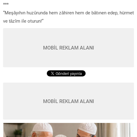
***
“Meşâyıhın huzûrunda hem zâhiren hem de bâtınen edep, hürmet
ve tâzîm ile oturun!”
MOBİL REKLAM ALANI
MOBİL REKLAM ALANI