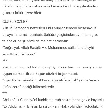
(İstanbula) gitti ve daha sonra burada kendi isteğiyle dinden
çıkarak küfür üzere öldü.
GÜZEL SÖZLERİ
Yûsuf Hemedânî hazretleri Ehl-i sünnet temelli bir tasavvuf
anlayışını temsil etmiştir. Sahâbe çizgisinden ayrılmamış ve
talebelerine şu sözü daima hatırlatmıştır:
“Doğru yol, Allah Rasûlü Hz. Muhammed sallallahu aleyhi
vesellem’in yoludur.”
***
Yûsuf Hemedani Hazretleri aşırıya giden bazı tasavvuf yollarını
uygun bulmaz, ifrata kaçan sözleri beğenmezdi.
“Eğer Hallâc mârifeti hakkıyla bilseydi ‘enelhak’ yerine ‘ene’t-
türâb’ derdi” dediği bilinmektedir.
***
Abdulhâlik Gucdüvânî kuddise sırruh hazretlerine şöyle buyurdu:
“Ey Abdülhâlık! Bilesin ki sülûk, yani Hak yolundaki yolculuk, iki