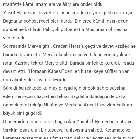
marifetle kâmil imamlara ve âlimlere önder oldu.
Yûsuf Hemedânî hazretleri insanlara doğru yolu göstermek için
Bağdat’ta sohbet meclisleri kurdu. Binlerce kâmil insan onun
sohbetine katılırdı. Pek çok putperestin Müslüman olmasına
vesile oldu.
Sonrasında Merv’e gitti. Oradan Herat’a geçti ve davet vazifesine
burada devam etti. Merv’deki ulemanın ve talebelerinin yüksek
ısrarı üzerine tekrar Merv’e gitti. Burada bir tekke kurarak irşada
devam etti. “Horasan Kâbesi” denilen bu tekkeye sûfîlerin yanı
sıra âlimler de devam ediyordu.
Sürekli bu tekkede kalmayıp irşad için birçok şehre seyahat
eden Hemedânî hazretleri tekrar Bağdat’a döndüğünde daha
önce ders okuduğu Nizâmiye Medresesi’ndeki vaazları halktan
büyük bir ilgi gördü.
Dinî emirlere son derece bağlı olan Yûsuf el-Hemedânî sahv ve
temkini esas alan bir tasavvuf anlayışına sahipti. Keramete ve
keramet göstermeye iltifat etmez, sekr ve vecdin tesiriyle zuhur