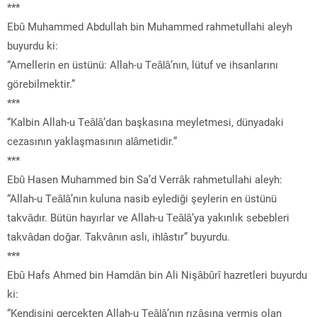
***
Ebû Muhammed Abdullah bin Muhammed rahmetullahi aleyh
buyurdu ki:
“Amellerin en üstünü: Allah-u Teâlâ’nın, lütuf ve ihsanlarını
görebilmektir.”
***
“Kalbin Allah-u Teâlâ’dan başkasına meyletmesi, dünyadaki
cezasının yaklaşmasının alâmetidir.”
***
Ebû Hasen Muhammed bin Sa’d Verrâk rahmetullahi aleyh:
“Allah-u Teâlâ’nın kuluna nasib eylediği şeylerin en üstünü
takvâdır. Bütün hayırlar ve Allah-u Teâlâ’ya yakınlık sebebleri
takvâdan doğar. Takvânın aslı, ihlâstır” buyurdu.
***
Ebû Hafs Ahmed bin Hamdân bin Ali Nişâbûrî hazretleri buyurdu
ki:
“Kendisini gerçekten Allah-u Teâlâ’nın rızâsına vermiş olan