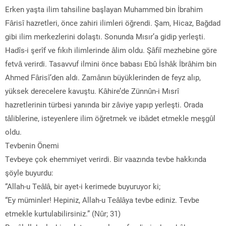
Erken yaşta ilim tahsiline başlayan Muhammed bin İbrahim
Fârisî hazretleri, önce zahiri ilimleri öğrendi. Şam, Hicaz, Bağdad
gibi ilim merkezlerini dolaştı. Sonunda Mısır’a gidip yerleşti.
Hadîs-i şerîf ve fıkıh ilimlerinde âlim oldu. Şâfiî mezhebine göre
fetvâ verirdi. Tasavvuf ilmini önce babası Ebû İshâk İbrâhim bin
Ahmed Fârisî’den aldı. Zamânın büyüklerinden de feyz alıp,
yüksek derecelere kavuştu. Kâhire’de Zünnûn-i Mısrî
hazretlerinin türbesi yanında bir zâviye yapıp yerleşti. Orada
tâliblerine, isteyenlere ilim öğretmek ve ibâdet etmekle meşgûl
oldu.
Tevbenin Önemi
Tevbeye çok ehemmiyet verirdi. Bir vaazında tevbe hakkında
şöyle buyurdu:
“Allah-u Teâlâ, bir ayet-i kerimede buyuruyor ki;
“Ey müminler! Hepiniz, Allah-u Teâlâya tevbe ediniz. Tevbe
etmekle kurtulabilirsiniz.” (Nûr; 31)