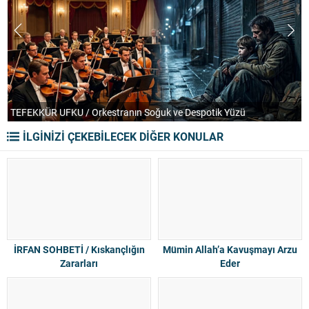
TEFEKKÜR UFKU / Orkestranın Soğuk ve Despotik Yüzü
P
İLGİNİZİ ÇEKEBİLECEK DİĞER KONULAR
İRFAN SOHBETİ / Kıskançlığın
Mümin Allah’a Kavuşmayı Arzu
Zararları
Eder