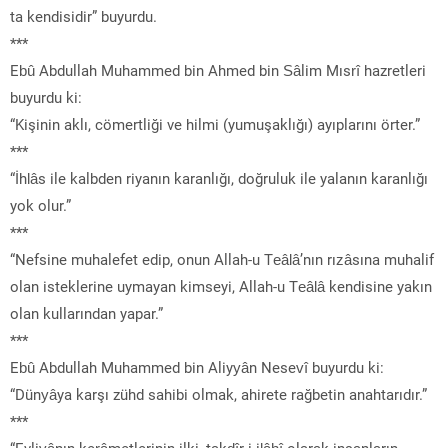
ta kendisidir” buyurdu.
***
Ebû Abdullah Muhammed bin Ahmed bin Sâlim Mısrî hazretleri
buyurdu ki:
“Kişinin aklı, cömertliği ve hilmi (yumuşaklığı) ayıplarını örter.”
***
“İhlâs ile kalbden riyanın karanlığı, doğruluk ile yalanın karanlığı
yok olur.”
***
“Nefsine muhalefet edip, onun Allah-u Teâlâ’nın rızâsına muhalif
olan isteklerine uymayan kimseyi, Allah-u Teâlâ kendisine yakın
olan kullarından yapar.”
***
Ebû Abdullah Muhammed bin Aliyyân Nesevî buyurdu ki:
“Dünyâya karşı zühd sahibi olmak, ahirete rağbetin anahtarıdır.”
***
“Evliyânın kerâmetlerinin ilki, takdîr-i ilâhî olarak insanların