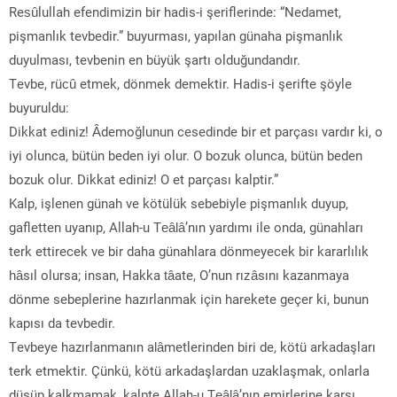
Resûlullah efendimizin bir hadis-i şeriflerinde: “Nedamet,
pişmanlık tevbedir.” buyurması, yapılan günaha pişmanlık
duyulması, tevbenin en büyük şartı olduğundandır.
Tevbe, rücû etmek, dönmek demektir. Hadis-i şerifte şöyle
buyuruldu:
Dikkat ediniz! Âdemoğlunun cesedinde bir et parçası vardır ki, o
iyi olunca, bütün beden iyi olur. O bozuk olunca, bütün beden
bozuk olur. Dikkat ediniz! O et parçası kalptir.”
Kalp, işlenen günah ve kötülük sebebiyle pişmanlık duyup,
gafletten uyanıp, Allah-u Teâlâ’nın yardımı ile onda, günahları
terk ettirecek ve bir daha günahlara dönmeyecek bir kararlılık
hâsıl olursa; insan, Hakka tâate, O’nun rızâsını kazanmaya
dönme sebeplerine hazırlanmak için harekete geçer ki, bunun
kapısı da tevbedir.
Tevbeye hazırlanmanın alâmetlerinden biri de, kötü arkadaşları
terk etmektir. Çünkü, kötü arkadaşlardan uzaklaşmak, onlarla
düşüp kalkmamak, kalpte Allah-u Teâlâ’nın emirlerine karşı