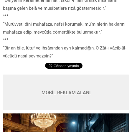
başına gelen belâ ve musibetlere rızâ göstermesidir.”
***
“Mürüvvet: dini muhafaza, nefsi korumak, mü’minlerin haklarını
muhafaza edip, mevcûtla cömertlikte bulunmaktır.”
***
“Bir an bile, lütuf ve ihsânından ayrı kalmadığın, O Zât-ı vâcib-ül-
vücûdü nasıl sevmezsin?”
MOBİL REKLAM ALANI