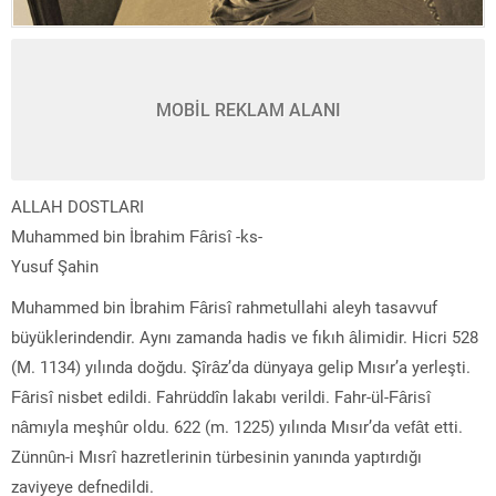
MOBİL REKLAM ALANI
ALLAH DOSTLARI
Muhammed bin İbrahim Fârisî -ks-
Yusuf Şahin
Muhammed bin İbrahim Fârisî rahmetullahi aleyh tasavvuf
büyüklerindendir. Aynı zamanda hadis ve fıkıh âlimidir. Hicri 528
(M. 1134) yılında doğdu. Şîrâz’da dünyaya gelip Mısır’a yerleşti.
Fârisî nisbet edildi. Fahrüddîn lakabı verildi. Fahr-ül-Fârisî
nâmıyla meşhûr oldu. 622 (m. 1225) yılında Mısır’da vefât etti.
Zünnûn-i Mısrî hazretlerinin türbesinin yanında yaptırdığı
zaviyeye defnedildi.