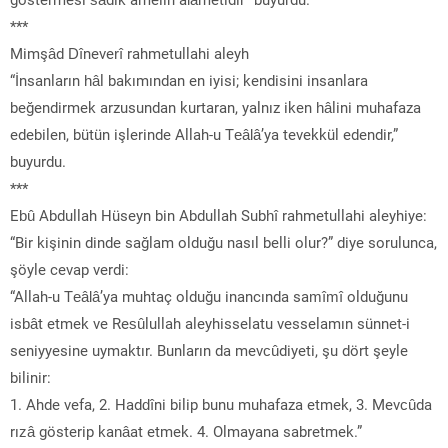
***
Mimşâd Dîneverî rahmetullahi aleyh
“İnsanların hâl bakımından en iyisi; kendisini insanlara
beğendirmek arzusundan kurtaran, yalnız iken hâlini muhafaza
edebilen, bütün işlerinde Allah-u Teâlâ’ya tevekkül edendir,”
buyurdu.
***
Ebû Abdullah Hüseyn bin Abdullah Subhî rahmetullahi aleyhiye:
“Bir kişinin dinde sağlam olduğu nasıl belli olur?” diye sorulunca,
şöyle cevap verdi:
“Allah-u Teâlâ’ya muhtaç olduğu inancında samîmî olduğunu
isbât etmek ve Resûlullah aleyhisselatu vesselamın sünnet-i
seniyyesine uymaktır. Bunların da mevcûdiyeti, şu dört şeyle
bilinir:
1. Ahde vefa, 2. Haddîni bilip bunu muhafaza etmek, 3. Mevcûda
rızâ gösterip kanâat etmek. 4. Olmayana sabretmek.”