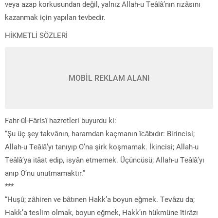
veya azap korkusundan değil, yalnız Allah-u Teâlâ’nın rızâsını
kazanmak için yapılan tevbedir.
HİKMETLİ SÖZLERİ
MOBİL REKLAM ALANI
Fahr-ül-Fârisî hazretleri buyurdu ki:
“Şu üç şey takvânın, haramdan kaçmanın îcâbıdır: Birincisi;
Allah-u Teâlâ’yı tanıyıp O’na şirk koşmamak. İkincisi; Allah-u
Teâlâ’ya itâat edip, isyân etmemek. Üçüncüsü; Allah-u Teâlâ’yı
anıp O’nu unutmamaktır.”
***
“Huşû; zâhiren ve bâtınen Hakk’a boyun eğmek. Tevâzu da;
Hakk’a teslim olmak, boyun eğmek, Hakk’ın hükmüne îtirâzı