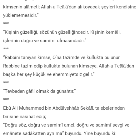
kimsenin alâmeti; Allah-u Teâlâ’dan alıkoyacak şeyleri kendisine
yüklememesidir.”
***
“Kişinin güzelliği, sözünün güzelliğindedir. Kişinin kemâli,
işlerinin doğru ve samîmi olmasındadır.”
***
“Rabbini tanıyan kimse, O’na tazimde ve kullukta bulunur.
Rabbine tazim edip kullukta bulunan kimseye, Allah-u Teâlâ’dan
başka her şey küçük ve ehemmiyetsiz gelir.”
***
“Tevbeden gâfil olmak da günahtır.”
***
Ebû Ali Muhammed bin Abdülvehhâb Sekâfî, talebelerinden
birisine nasihat edip;
“Doğru söz, doğru ve samimî amel, doğru ve samimî sevgi ve
emânete sadâkatten ayrılma” buyurdu. Yine buyurdu ki: