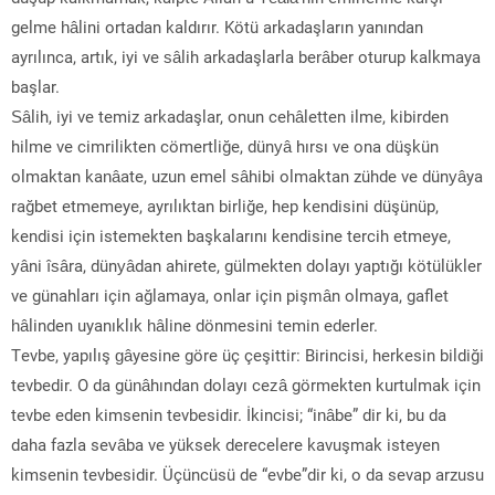
gelme hâlini ortadan kaldırır. Kötü arkadaşların yanından
ayrılınca, artık, iyi ve sâlih arkadaşlarla berâber oturup kalkmaya
başlar.
Sâlih, iyi ve temiz arkadaşlar, onun cehâletten ilme, kibirden
hilme ve cimrilikten cömertliğe, dünyâ hırsı ve ona düşkün
olmaktan kanâate, uzun emel sâhibi olmaktan zühde ve dünyâya
rağbet etmemeye, ayrılıktan birliğe, hep kendisini düşünüp,
kendisi için istemekten başkalarını kendisine tercih etmeye,
yâni îsâra, dünyâdan ahirete, gülmekten dolayı yaptığı kötülükler
ve günahları için ağlamaya, onlar için pişmân olmaya, gaflet
hâlinden uyanıklık hâline dönmesini temin ederler.
Tevbe, yapılış gâyesine göre üç çeşittir: Birincisi, herkesin bildiği
tevbedir. O da günâhından dolayı cezâ görmekten kurtulmak için
tevbe eden kimsenin tevbesidir. İkincisi; “inâbe” dir ki, bu da
daha fazla sevâba ve yüksek derecelere kavuşmak isteyen
kimsenin tevbesidir. Üçüncüsü de “evbe”dir ki, o da sevap arzusu