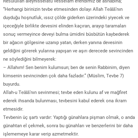
Resûlullah aleyhisselatu vesselam efendimiz de ashâbına;
“Herhangi birinizin tevbe etmesinden dolayı Allah Teâlâ’nın
duyduğu hoşnutluk, ıssız çölde giderken üzerindeki yiyecek ve
içeceğiyle birlikte devesini elinden kaçıran, arayıp taramaları
sonuç vermeyince deveyi bulma ümidini büsbütün kaybederek
bir ağacın gölgesine uzanıp yatan, derken yanına devesinin
geldiğini görerek yularına yapışan ve aşırı derecede sevincinden
ne söylediğini bilmeyerek:
– Allahım! Sen benim kulumsun; ben de senin Rabbinim, diyen
kimsenin sevincinden çok daha fazladır.” (Müslim, Tevbe 7)
buyurdu.
Allah-u Teâlâ’nın sevinmesi; tevbe eden kulunu af ve mağfiret
ederek ihsanda bulunması, tevbesini kabul ederek ona ikram
etmesidir.
Tevbenin üç şartı vardır: Yaptığı günahlara pişman olmak, o anda
günahtan el çekmek, sonra bu günahları ve benzerlerini bir daha
işlememeye karar verip azmetmektir.