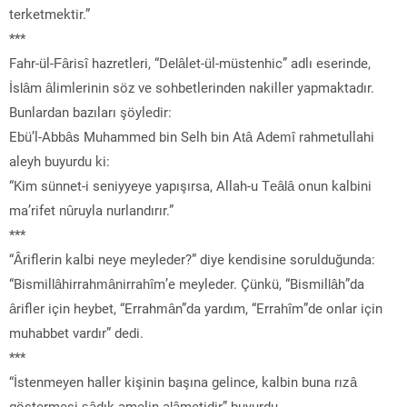
terketmektir.”
***
Fahr-ül-Fârisî hazretleri, “Delâlet-ül-müstenhic” adlı eserinde,
İslâm âlimlerinin söz ve sohbetlerinden nakiller yapmaktadır.
Bunlardan bazıları şöyledir:
Ebü’l-Abbâs Muhammed bin Selh bin Atâ Ademî rahmetullahi
aleyh buyurdu ki:
“Kim sünnet-i seniyyeye yapışırsa, Allah-u Teâlâ onun kalbini
ma’rifet nûruyla nurlandırır.”
***
“Âriflerin kalbi neye meyleder?” diye kendisine sorulduğunda:
“Bismillâhirrahmânirrahîm’e meyleder. Çünkü, “Bismillâh”da
ârifler için heybet, “Errahmân”da yardım, “Errahîm”de onlar için
muhabbet vardır” dedi.
***
“İstenmeyen haller kişinin başına gelince, kalbin buna rızâ
göstermesi sâdık amelin alâmetidir” buyurdu.