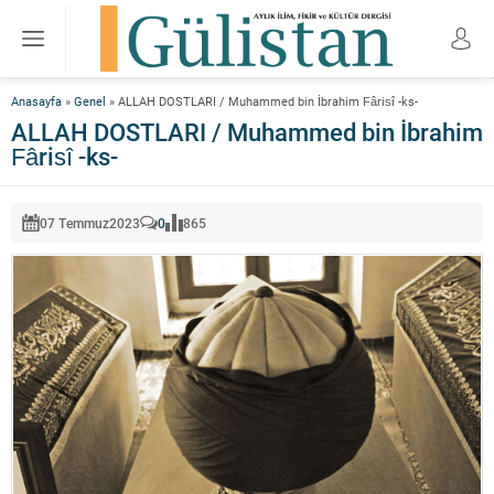
Anasayfa
»
Genel
»
ALLAH DOSTLARI / Muhammed bin İbrahim Fârisî -ks-
ALLAH DOSTLARI / Muhammed bin İbrahim
Fârisî -ks-
07 Temmuz
2023
0
865