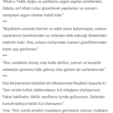
“Allah-u Teâlâ, doğru ve şartlarına uygun yapılan amellerden,
ihlâsla, sırf Allah rızâsı gözetilerek yapılanları ve sünnet-i
seniyyeye uygun olanları kabûl eder.”
***
“Büyüklerin yanında hürmet ve edeb üzere bulunmayan, onların
nazarlarının bereketinden ve onlardan elde edeceği fâidelerden
mahrûm kalır. Ona, onların nûrlarından manevî güzelliklerinden
hiçbir şey görünmez.”
***
“İlim, cehâletle ölmüş olan kalbi diriltici, zulmet ve karanlık
sebebiyle göremez hâle gelmiş olan gözleri de nurlandırıcıdır.”
***
Ebû Muhammed Abdullah bin Muhammed Nişâbûrî buyurdu ki:
“Sen sözde kulluk iddiâsındasın, kul olduğunu söylüyorsun.
Fakat hakîkatte, ilâhlık vasıflarını içinde gizliyorsun. Onlardan
kurtulmadıkça hakîkî kul olamazsın.”
Yine, “Kim, kendi amelini insanların görmesini isterse, riyâkârın