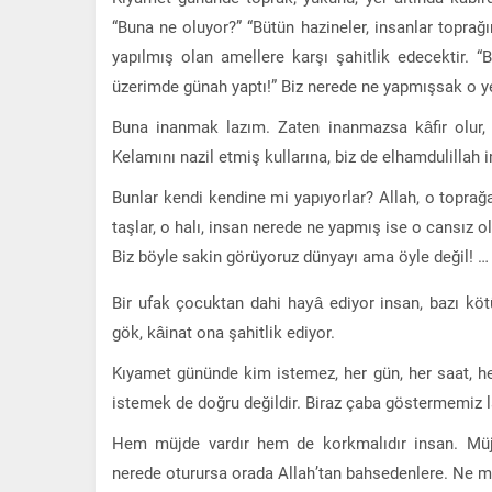
“Buna ne oluyor?” “Bütün hazineler, insanlar toprağ
yapılmış olan amellere karşı şahitlik edecektir. 
üzerimde günah yaptı!” Biz nerede ne yapmışsak o yer
Buna inanmak lazım. Zaten inanmazsa kâfir olur, b
Kelamını nazil etmiş kullarına, biz de elhamdulillah 
Bunlar kendi kendine mi yapıyorlar? Allah, o toprağa
taşlar, o halı, insan nerede ne yapmış ise o cansız o
Biz böyle sakin görüyoruz dünyayı ama öyle değil! …
Bir ufak çocuktan dahi hayâ ediyor insan, bazı köt
gök, kâinat ona şahitlik ediyor.
Kıyamet gününde kim istemez, her gün, her saat, h
istemek de doğru değildir. Biraz çaba göstermemiz 
Hem müjde vardır hem de korkmalıdır insan. Müjde
nerede oturursa orada Allah’tan bahsedenlere. Ne m