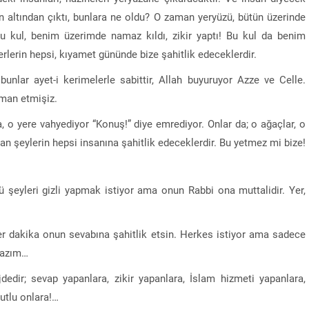
ın altından çıktı, bunlara ne oldu? O zaman yeryüzü, bütün üzerinde
“Bu kul, benim üzerimde namaz kıldı, zikir yaptı! Bu kul da benim
lerin hepsi, kıyamet gününde bize şahitlik edeceklerdir.
unlar ayet-i kerimelerle sabittir, Allah buyuruyor Azze ve Celle.
iman etmişiz.
, o yere vahyediyor “Konuş!” diye emrediyor. Onlar da; o ağaçlar, o
lan şeylerin hepsi insanına şahitlik edeceklerdir. Bu yetmez mi bize!
ü şeyleri gizli yapmak istiyor ama onun Rabbi ona muttalidir. Yer,
er dakika onun sevabına şahitlik etsin. Herkes istiyor ama sadece
lazım…
dir; sevap yapanlara, zikir yapanlara, İslam hizmeti yapanlara,
utlu onlara!…