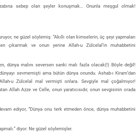
 gazabına sebep olan şeyler konuşmak… Onunla meşgul olmak!
ruyor, ne güzel söylemiş: “Akıllı olan kimselerin, üç şeyi yapmaları
ten çıkarmak ve onun yerine Allah-u Zülcelal’in muhabbetini
sen, dünya malını seversen sanki malı fazla olacak(!) Böyle değil!
 dünyayı sevmemişti ama bütün dünya onundu. Ashab-ı Kiram’dan
Allah-u Zülcelal mal vermişti onlara. Sevgiyle mal çoğalmıyor!
atan Allah Azze ve Celle, onun yaratıcısıdır, onun sevgisinin orada
k devam ediyor, “Dünya onu terk etmeden önce, dünya muhabbetini
apmalı.” diyor. Ne güzel söylemişler.