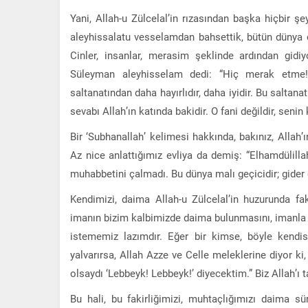
Yani, Allah-u Zülcelal’in rızasından başka hiçbir ş
aleyhissalatu vesselamdan bahsettik, bütün dünya o
Cinler, insanlar, merasim şeklinde ardından gidiy
Süleyman aleyhisselam dedi: “Hiç merak etme!
saltanatından daha hayırlıdır, daha iyidir. Bu salta
sevabı Allah’ın katında bakidir. O fani değildir, sen
Bir ‘Subhanallah’ kelimesi hakkında, bakınız, Allah
Az nice anlattığımız evliya da demiş: “Elhamdülill
muhabbetini çalmadı. Bu dünya malı geçicidir; gider gel
Kendimizi, daima Allah-u Zülcelal’in huzurunda fa
imanın bizim kalbimizde daima bulunmasını, imanla dü
istememiz lazımdır. Eğer bir kimse, böyle kendisi
yalvarırsa, Allah Azze ve Celle meleklerine diyor
olsaydı ‘Lebbeyk! Lebbeyk!’ diyecektim.” Biz Allah’ı t
Bu hali, bu fakirliğimizi, muhtaçlığımızı daima s