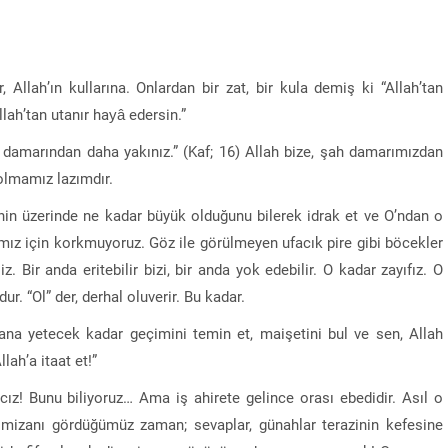
 Allah’ın kullarına. Onlardan bir zat, bir kula demiş ki “Allah’tan
lah’tan utanır hayâ edersin.”
 damarından daha yakınız.” (Kaf; 16) Allah bize, şah damarımızdan
 olmamız lazımdır.
enin üzerinde ne kadar büyük olduğunu bilerek idrak et ve O’ndan o
ğımız için korkmuyoruz. Göz ile görülmeyen ufacık pire gibi böcekler
z. Bir anda eritebilir bizi, bir anda yok edebilir. O kadar zayıfız. O
. “Ol” der, derhal oluverir. Bu kadar.
na yetecek kadar geçimini temin et, maişetini bul ve sen, Allah
ah’a itaat et!”
ız! Bunu biliyoruz… Ama iş ahirete gelince orası ebedidir. Asıl o
o mizanı gördüğümüz zaman; sevaplar, günahlar terazinin kefesine