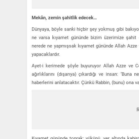
Mekân, zemin şahitlik edecek…
Dünyaya, böyle sanki hiçbir şey yokmuş gibi bakıyoru
ne varsa kıyamet gününde bizim üzerimize şahit ol
nerede ne yapmışsak kıyamet gününde Allah Azze ve 
yapacaklardır.
Ayet-i kerimede şöyle buyuruyor Allah Azze ve Celle;
ağırlıklarını (dışarıya) çıkardığı ve insan: ‘Bun
haberlerini anlatacaktır. Çünkü Rabbin, (bunu) ona vah
Kıyamet gününde toprak; yükünü, yer altında kabird