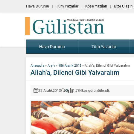
Hava Durumu
Tüm Yazarlar
Köşe Yazıları
Bize Ulaşın
Hava Durumu
Tüm Yazarlar
Anasayfa
»
Arşiv
»
156 Aralık 2013
»
Allah’a, Dilenci Gibi Yalvaralım
Allah’a, Dilenci Gibi Yalvaralım
22 Aralık
2013
0
1.734
kez görüntülendi.