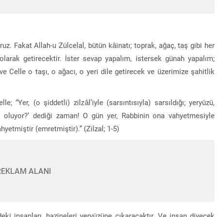
z. Fakat Allah-u Zülcelal, bütün kâinatı; toprak, ağaç, taş gibi her
arak getirecektir. İster sevap yapalım, istersek günah yapalım;
Celle o taşı, o ağacı, o yeri dile getirecek ve üzerimize şahitlik
 “Yer, (o şiddetli) zilzâl’iyle (sarsıntısıyla) sarsıldığı; yeryüzü,
a ne oluyor?’ dediği zaman! O gün yer, Rabbinin ona vahyetmesiyle
yetmiştir (emretmiştir).” (Zilzal; 1-5)
REKLAM ALANI
eki insanları, hazineleri yeryüzüne çıkaracaktır. Ve insan diyecek