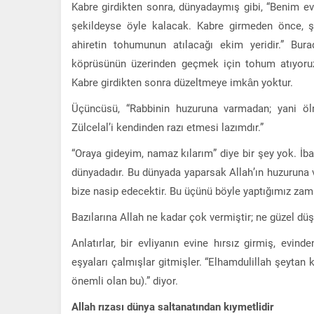
Kabre girdikten sonra, dünyadaymış gibi, “Benim ev
şekildeyse öyle kalacak. Kabre girmeden önce, ş
ahiretin tohumunun atılacağı ekim yeridir.” Bur
köprüsünün üzerinden geçmek için tohum atıyoruz
Kabre girdikten sonra düzeltmeye imkân yoktur.
Üçüncüsü, “Rabbinin huzuruna varmadan; yani öl
Zülcelal’i kendinden razı etmesi lazımdır.”
“Oraya gideyim, namaz kılarım” diye bir şey yok. İbad
dünyadadır. Bu dünyada yaparsak Allah’ın huzuruna v
bize nasip edecektir. Bu üçünü böyle yaptığımız zam
Bazılarına Allah ne kadar çok vermiştir; ne güzel düşü
Anlatırlar, bir evliyanın evine hırsız girmiş, evin
eşyaları çalmışlar gitmişler. “Elhamdulillah şeytan
önemli olan bu).” diyor.
Allah rızası dünya saltanatından kıymetlidir