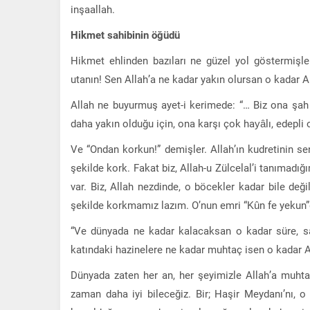
inşaallah.
Hikmet sahibinin öğüdü
Hikmet ehlinden bazıları ne güzel yol göstermişler,
utanın! Sen Allah’a ne kadar yakın olursan o kadar Al
Allah ne buyurmuş ayet-i kerimede: “… Biz ona şah
daha yakın olduğu için, ona karşı çok hayâlı, edepli
Ve “Ondan korkun!” demişler. Allah’ın kudretinin s
şekilde kork. Fakat biz, Allah-u Zülcelal’i tanımadı
var. Biz, Allah nezdinde, o böcekler kadar bile değili
şekilde korkmamız lazım. O’nun emri “Kûn fe yekun”dur
“Ve dünyada ne kadar kalacaksan o kadar süre, sa
katındaki hazinelere ne kadar muhtaç isen o kadar All
Dünyada zaten her an, her şeyimizle Allah’a muhtac
zaman daha iyi bileceğiz. Bir; Haşir Meydanı’nı, 