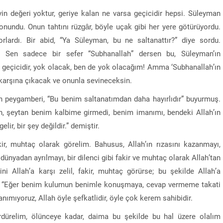
eyin değeri yoktur, geriye kalan ne varsa geçicidir hepsi. Süleyman
nundu. Onun tahtını rüzgâr, böyle uçak gibi her yere götürüyordu.
orlardı. Bir abid, “Ya Süleyman, bu ne saltanattır?” diye sordu.
 Sen sadece bir sefer “Subhanallah” dersen bu, Süleyman’ın
nat geçicidir, yok olacak, ben de yok olacağım! Amma ‘Subhanallah’ın
in karşına çıkacak ve onunla sevineceksin.
’ın peygamberi, “Bu benim saltanatımdan daha hayırlıdır” buyurmuş.
ah, şeytan benim kalbime girmedi, benim imanımı, bendeki Allah’ın
ir, bir şey değildir.” demiştir.
kir, muhtaç olarak görelim. Bahusus, Allah’ın rızasını kazanmayı,
nyadan ayrılmayı, bir dilenci gibi fakir ve muhtaç olarak Allah’tan
ni Allah’a karşı zelil, fakir, muhtaç görürse; bu şekilde Allah’a
 ki, “Eğer benim kulumun benimle konuşmaya, cevap vermeme takati
anımıyoruz, Allah öyle şefkatlidir, öyle çok kerem sahibidir.
ürdürelim, ölünceye kadar, daima bu şekilde bu hal üzere olalım