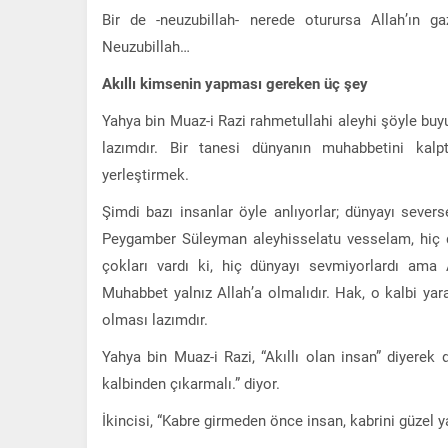
Bir de -neuzubillah- nerede oturursa Allah’ın
Neuzubillah…
Akıllı kimsenin yapması gereken üç şey
Yahya bin Muaz-i Razi rahmetullahi aleyhi şöyle buyu
lazımdır. Bir tanesi dünyanın muhabbetini kalp
yerleştirmek.
Şimdi bazı insanlar öyle anlıyorlar; dünyayı sever
Peygamber Süleyman aleyhisselatu vesselam, hiç
çokları vardı ki, hiç dünyayı sevmiyorlardı ama 
Muhabbet yalnız Allah’a olmalıdır. Hak, o kalbi yar
olması lazımdır.
Yahya bin Muaz-i Razi, “Akıllı olan insan” diyere
kalbinden çıkarmalı.” diyor.
İkincisi, “Kabre girmeden önce insan, kabrini güzel y