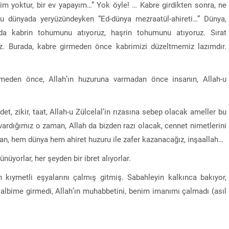
im yoktur, bir ev yapayım…” Yok öyle! … Kabre girdikten sonra, ne
u dünyada yeryüzündeyken “Ed-dünya mezraatül-ahireti…” Dünya,
ada kabrin tohumunu atıyoruz, haşrin tohumunu atıyoruz. Sırat
. Burada, kabre girmeden önce kabrimizi düzeltmemiz lazımdır.
meden önce, Allah’ın huzuruna varmadan önce insanın, Allah-u
et, zikir, taat, Allah-u Zülcelal’in rızasına sebep olacak ameller bu
ardığımız o zaman, Allah da bizden razı olacak, cennet nimetlerini
an, hem dünya hem ahiret huzuru ile zafer kazanacağız, inşaallah…
nüyorlar, her şeyden bir ibret alıyorlar.
den kıymetli eşyalarını çalmış gitmiş. Sabahleyin kalkınca bakıyor,
 kalbime girmedi, Allah’ın muhabbetini, benim imanımı çalmadı (asıl