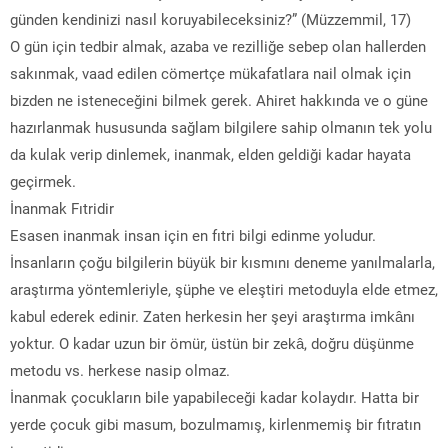
günden kendinizi nasıl koruyabileceksiniz?” (Müzzemmil, 17)
O gün için tedbir almak, azaba ve rezilliğe sebep olan hallerden
sakınmak, vaad edilen cömertçe mükafatlara nail olmak için
bizden ne isteneceğini bilmek gerek. Ahiret hakkında ve o güne
hazırlanmak hususunda sağlam bilgilere sahip olmanın tek yolu
da kulak verip dinlemek, inanmak, elden geldiği kadar hayata
geçirmek.
İnanmak Fıtridir
Esasen inanmak insan için en fıtri bilgi edinme yoludur.
İnsanların çoğu bilgilerin büyük bir kısmını deneme yanılmalarla,
araştırma yöntemleriyle, şüphe ve eleştiri metoduyla elde etmez,
kabul ederek edinir. Zaten herkesin her şeyi araştırma imkânı
yoktur. O kadar uzun bir ömür, üstün bir zekâ, doğru düşünme
metodu vs. herkese nasip olmaz.
İnanmak çocukların bile yapabileceği kadar kolaydır. Hatta bir
yerde çocuk gibi masum, bozulmamış, kirlenmemiş bir fıtratın