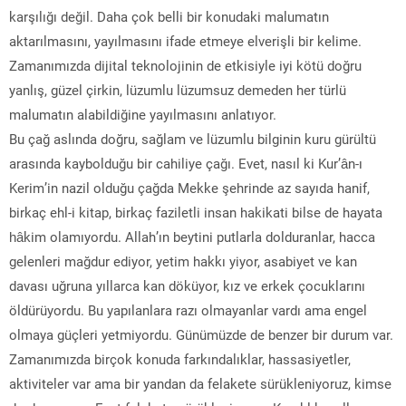
karşılığı değil. Daha çok belli bir konudaki malumatın
aktarılmasını, yayılmasını ifade etmeye elverişli bir kelime.
Zamanımızda dijital teknolojinin de etkisiyle iyi kötü doğru
yanlış, güzel çirkin, lüzumlu lüzumsuz demeden her türlü
malumatın alabildiğine yayılmasını anlatıyor.
Bu çağ aslında doğru, sağlam ve lüzumlu bilginin kuru gürültü
arasında kaybolduğu bir cahiliye çağı. Evet, nasıl ki Kur’ân-ı
Kerim’in nazil olduğu çağda Mekke şehrinde az sayıda hanif,
birkaç ehl-i kitap, birkaç faziletli insan hakikati bilse de hayata
hâkim olamıyordu. Allah’ın beytini putlarla dolduranlar, hacca
gelenleri mağdur ediyor, yetim hakkı yiyor, asabiyet ve kan
davası uğruna yıllarca kan döküyor, kız ve erkek çocuklarını
öldürüyordu. Bu yapılanlara razı olmayanlar vardı ama engel
olmaya güçleri yetmiyordu. Günümüzde de benzer bir durum var.
Zamanımızda birçok konuda farkındalıklar, hassasiyetler,
aktiviteler var ama bir yandan da felakete sürükleniyoruz, kimse