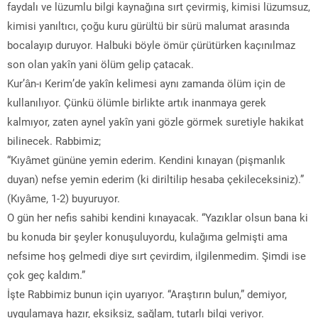
faydalı ve lüzumlu bilgi kaynağına sırt çevirmiş, kimisi lüzumsuz,
kimisi yanıltıcı, çoğu kuru gürültü bir sürü malumat arasında
bocalayıp duruyor. Halbuki böyle ömür çürütürken kaçınılmaz
son olan yakîn yani ölüm gelip çatacak.
Kur’ân-ı Kerim’de yakîn kelimesi aynı zamanda ölüm için de
kullanılıyor. Çünkü ölümle birlikte artık inanmaya gerek
kalmıyor, zaten aynel yakîn yani gözle görmek suretiyle hakikat
bilinecek. Rabbimiz;
“Kıyâmet gününe yemin ederim. Kendini kınayan (pişmanlık
duyan) nefse yemin ederim (ki diriltilip hesaba çekileceksiniz).”
(Kıyâme, 1-2) buyuruyor.
O gün her nefis sahibi kendini kınayacak. “Yazıklar olsun bana ki
bu konuda bir şeyler konuşuluyordu, kulağıma gelmişti ama
nefsime hoş gelmedi diye sırt çevirdim, ilgilenmedim. Şimdi ise
çok geç kaldım.”
İşte Rabbimiz bunun için uyarıyor. “Araştırın bulun,” demiyor,
uygulamaya hazır, eksiksiz, sağlam, tutarlı bilgi veriyor.