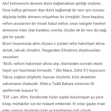
Akıl kelimesinin devenin dizini bağlamaktan geldiği söylenir.
Deve kalkıp gitmesin diye dizini bağlamak bir nevi işin sonunu
düşünüp tedbir almanın müşahhas bir örneğidir. Deve başıboş
nefsin arzularının bir misali kabul edilse, onun rastgele hareket
etmesine mâni olan kaideler, sınırlar, ölçüler de bir nevi diz bağı
gibi bir şeydir.
Bizim lisanımızda aklın ölçüsü o yüzden nefsi hakimiyet altına
almak, takvalı olmaktır. Peygamber Efendimiz aleyhisselatu
vesselam:
“Akıllı, nefsini hakimiyet altına alıp, ölümünden sonraki ebedi
hayat için hazırlanan kimsedir…” (İbn Mace, Zühd 31) buyuruyor.
Takva, sağlam bilgilerle, hassas ölçülerle, kötü akıbetten
sakınmanın ifadesidir. Allah-u Teâlâ Bakara sûresinin ilk
ayetlerinde buyurur ki:
“Elif. Lâm. Mîm. Kendisinde hiçbir şüphe bulunmayan şu yüce
kitap, müttakîler için bir hidayet rehberidir. Ki onlar gaybe iman
eder, namazı dosdoğru kılar ve kendilerine rızık olarak