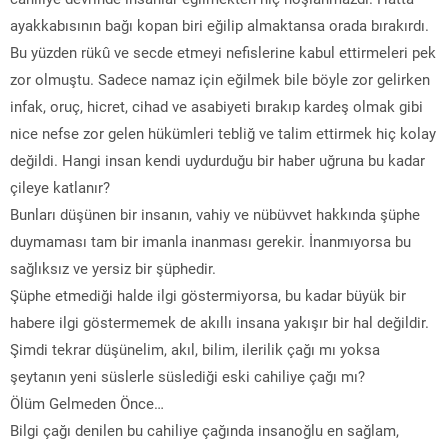
ayakkabısının bağı kopan biri eğilip almaktansa orada bırakırdı.
Bu yüzden rükû ve secde etmeyi nefislerine kabul ettirmeleri pek
zor olmuştu. Sadece namaz için eğilmek bile böyle zor gelirken
infak, oruç, hicret, cihad ve asabiyeti bırakıp kardeş olmak gibi
nice nefse zor gelen hükümleri tebliğ ve talim ettirmek hiç kolay
değildi. Hangi insan kendi uydurduğu bir haber uğruna bu kadar
çileye katlanır?
Bunları düşünen bir insanın, vahiy ve nübüvvet hakkında şüphe
duymaması tam bir imanla inanması gerekir. İnanmıyorsa bu
sağlıksız ve yersiz bir şüphedir.
Şüphe etmediği halde ilgi göstermiyorsa, bu kadar büyük bir
habere ilgi göstermemek de akıllı insana yakışır bir hal değildir.
Şimdi tekrar düşünelim, akıl, bilim, ilerilik çağı mı yoksa
şeytanın yeni süslerle süslediği eski cahiliye çağı mı?
Ölüm Gelmeden Önce…
Bilgi çağı denilen bu cahiliye çağında insanoğlu en sağlam,