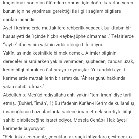
kaçınılmaz son olan ölümden sonrası için doğru kararları veren
bunun için ne yapılması gerektiği ile ilgili sağlam bilgilere
sarılan insandır.
Ayet-i kerimelerde muttakilere rehberlik yapacak bu kitabın bir
hususiyeti de “içinde hiçbir -raybe-şüphe olmaması.” Tefsirlerde
“raybe” ifadesinin yakînin zıddı olduğu bildiriliyor.
Yakîn, aslında kesinlikle bilmek demek. Alimler bilginin
derecelerini sıralarken yakîni vehimden, şüpheden, zandan uzak,
kesin bilgi olarak en üst sıraya koymuşlar. Yukarıdaki ayet-i
kerimelerde muttakilerin bir sıfatı da, “Âhiret günü hakkında
yakîn sahibi olmak.”
Abdullah b. Mes‘ûd radıyallahu anh, yakîni “tam iman” diye tarif
etmiş. (Buhârî, “Îmân”, 1) Bu ifadenin Kur’ân-ı Kerim’de kullanılışı,
insanoğlunun bazı alanlarda sadece iman etmek suretiyle bilgi
sahibi olabileceğine işaret ediyor. Mesela Cenâb-ı Hak âyet-i
kerîmede buyuruyor:
“Peki inkâr ederseniz, çocukları ak saçlı ihtiyarlara çevirecek o