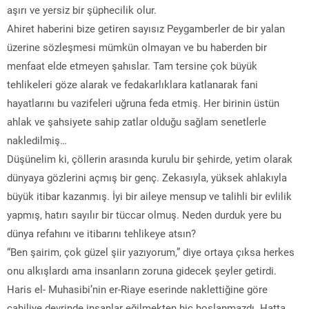
aşırı ve yersiz bir şüphecilik olur.
Ahiret haberini bize getiren sayısız Peygamberler de bir yalan
üzerine sözleşmesi mümkün olmayan ve bu haberden bir
menfaat elde etmeyen şahıslar. Tam tersine çok büyük
tehlikeleri göze alarak ve fedakarlıklara katlanarak fani
hayatlarını bu vazifeleri uğruna feda etmiş. Her birinin üstün
ahlak ve şahsiyete sahip zatlar olduğu sağlam senetlerle
nakledilmiş…
Düşünelim ki, çöllerin arasında kurulu bir şehirde, yetim olarak
dünyaya gözlerini açmış bir genç. Zekasıyla, yüksek ahlakıyla
büyük itibar kazanmış. İyi bir aileye mensup ve talihli bir evlilik
yapmış, hatırı sayılır bir tüccar olmuş. Neden durduk yere bu
dünya refahını ve itibarını tehlikeye atsın?
“Ben şairim, çok güzel şiir yazıyorum,” diye ortaya çıksa herkes
onu alkışlardı ama insanların zoruna gidecek şeyler getirdi.
Haris el- Muhasibi’nin er-Riaye eserinde naklettiğine göre
cahiliye devrinde insanlar eğilmekten hiç hoşlanmazdı. Hatta