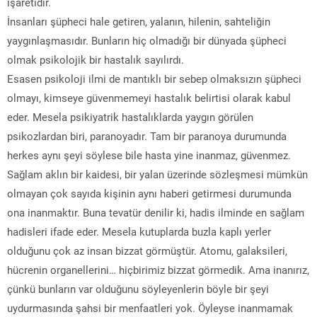
işaretidir.
İnsanları şüpheci hale getiren, yalanın, hilenin, sahteliğin
yaygınlaşmasıdır. Bunların hiç olmadığı bir dünyada şüpheci
olmak psikolojik bir hastalık sayılırdı.
Esasen psikoloji ilmi de mantıklı bir sebep olmaksızın şüpheci
olmayı, kimseye güvenmemeyi hastalık belirtisi olarak kabul
eder. Mesela psikiyatrik hastalıklarda yaygın görülen
psikozlardan biri, paranoyadır. Tam bir paranoya durumunda
herkes aynı şeyi söylese bile hasta yine inanmaz, güvenmez.
Sağlam aklın bir kaidesi, bir yalan üzerinde sözleşmesi mümkün
olmayan çok sayıda kişinin aynı haberi getirmesi durumunda
ona inanmaktır. Buna tevatür denilir ki, hadis ilminde en sağlam
hadisleri ifade eder. Mesela kutuplarda buzla kaplı yerler
olduğunu çok az insan bizzat görmüştür. Atomu, galaksileri,
hücrenin organellerini… hiçbirimiz bizzat görmedik. Ama inanırız,
çünkü bunların var olduğunu söyleyenlerin böyle bir şeyi
uydurmasında şahsi bir menfaatleri yok. Öyleyse inanmamak