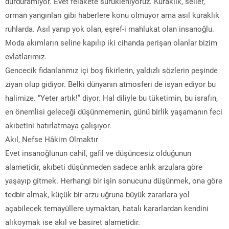
durduramıyor. Evet felakete sürükleniyoruz. Kuraklık, seller,
orman yangınları gibi haberlere konu olmuyor ama asıl kuraklık
ruhlarda. Asıl yanıp yok olan, eşref-i mahlukat olan insanoğlu.
Moda akımların seline kapılıp iki cihanda perişan olanlar bizim
evlatlarımız.
Gencecik fidanlarımız içi boş fikirlerin, yaldızlı sözlerin peşinde
ziyan olup gidiyor. Belki dünyanın atmosferi de isyan ediyor bu
halimize. “Yeter artık!” diyor. Hal diliyle bu tüketimin, bu israfın,
en önemlisi geleceği düşünmemenin, günü birlik yaşamanın feci
akıbetini hatırlatmaya çalışıyor.
Akıl, Nefse Hâkim Olmaktır
Evet insanoğlunun cahil, gafil ve düşüncesiz olduğunun
alametidir, akıbeti düşünmeden sadece anlık arzulara göre
yaşayıp gitmek. Herhangi bir işin sonucunu düşünmek, ona göre
tedbir almak, küçük bir arzu uğruna büyük zararlara yol
açabilecek temayüllere uymaktan, hatalı kararlardan kendini
alıkoymak ise akıl ve basiret alametidir.