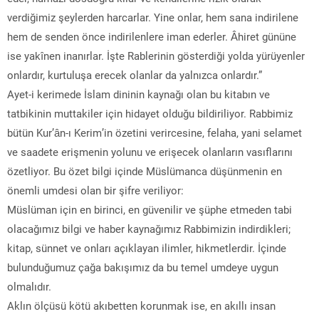
verdiğimiz şeylerden harcarlar. Yine onlar, hem sana indirilene
hem de senden önce indirilenlere iman ederler. Âhiret gününe
ise yakînen inanırlar. İşte Rablerinin gösterdiği yolda yürüyenler
onlardır, kurtuluşa erecek olanlar da yalnızca onlardır.”
Ayet-i kerimede İslam dininin kaynağı olan bu kitabın ve
tatbikinin muttakiler için hidayet olduğu bildiriliyor. Rabbimiz
bütün Kur’ân-ı Kerim’in özetini verircesine, felaha, yani selamet
ve saadete erişmenin yolunu ve erişecek olanların vasıflarını
özetliyor. Bu özet bilgi içinde Müslümanca düşünmenin en
önemli umdesi olan bir şifre veriliyor:
Müslüman için en birinci, en güvenilir ve şüphe etmeden tabi
olacağımız bilgi ve haber kaynağımız Rabbimizin indirdikleri;
kitap, sünnet ve onları açıklayan ilimler, hikmetlerdir. İçinde
bulunduğumuz çağa bakışımız da bu temel umdeye uygun
olmalıdır.
Aklın ölçüsü kötü akıbetten korunmak ise, en akıllı insan