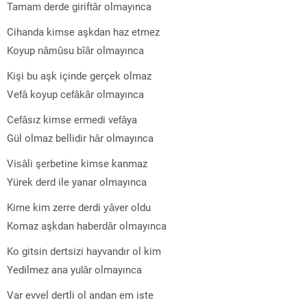
Tamam derde giriftâr olmayınca
Cihanda kimse aşkdan haz etmez
Koyup nâmûsu bîâr olmayınca
Kişi bu aşk içinde gerçek olmaz
Vefâ koyup cefâkâr olmayınca
Cefâsız kimse ermedi vefâya
Gül olmaz bellidir hâr olmayınca
Visâli şerbetine kimse kanmaz
Yürek derd ile yanar olmayınca
Kime kim zerre derdi yâver oldu
Komaz aşkdan haberdâr olmayınca
Ko gitsin dertsizi hayvandır ol kim
Yedilmez ana yulâr olmayınca
Var evvel dertli ol andan em iste