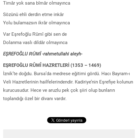
Timâr yok sana bîmâr olmayınca
Sözünü ehli derdin etme inkâr
Yolu bulamazsın ikrâr olmayınca
Var Eşrefoğlu Rûmî gibi sen de
Dolanma vaslı dildâr olmayınca
EŞREFOĞLU RÛMÎ -rahmetullahi aleyh-
EŞREFOĞLU RÛMÎ HAZRETLERİ (1353 – 1469)
İznik’te doğdu. Bursa’da medrese eğitimi gördü. Hacı Bayram-ı
Veli Hazretlerinin hailfelerindendir. Kadiriye’nin Eşrefiye kolunun
kurucusudur. Hece ve aruzlu pek çok şiiri olup bunların
toplandığı özel bir divanı vardır.