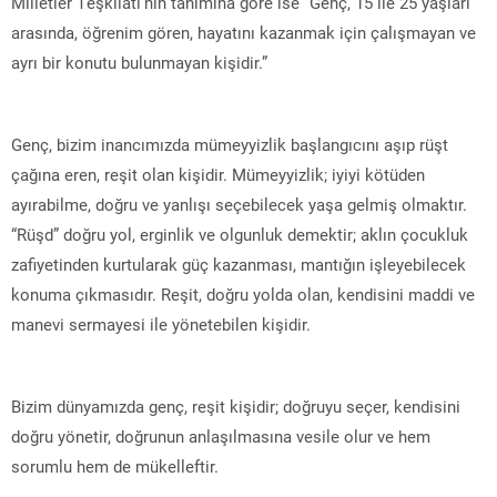
Milletler Teşkilatı’nın tanımına göre ise “Genç, 15 ile 25 yaşları
arasında, öğrenim gören, hayatını kazanmak için çalışmayan ve
ayrı bir konutu bulunmayan kişidir.”
Genç, bizim inancımızda mümeyyizlik başlangıcını aşıp rüşt
çağına eren, reşit olan kişidir. Mümeyyizlik; iyiyi kötüden
ayırabilme, doğru ve yanlışı seçebilecek yaşa gelmiş olmaktır.
“Rüşd” doğru yol, erginlik ve olgunluk demektir; aklın çocukluk
zafiyetinden kurtularak güç kazanması, mantığın işleyebilecek
konuma çıkmasıdır. Reşit, doğru yolda olan, kendisini maddi ve
manevi sermayesi ile yönetebilen kişidir.
Bizim dünyamızda genç, reşit kişidir; doğruyu seçer, kendisini
doğru yönetir, doğrunun anlaşılmasına vesile olur ve hem
sorumlu hem de mükelleftir.