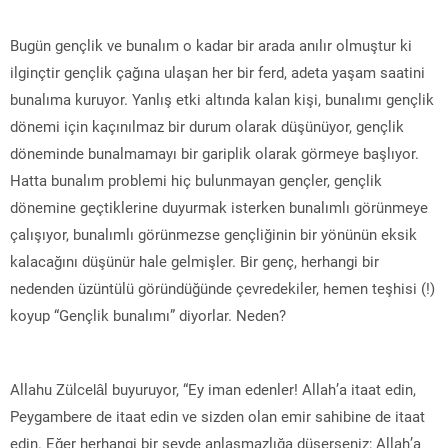
Bugün gençlik ve bunalım o kadar bir arada anılır olmuştur ki
ilginçtir gençlik çağına ulaşan her bir ferd, adeta yaşam saatini
bunalıma kuruyor. Yanlış etki altında kalan kişi, bunalımı gençlik
dönemi için kaçınılmaz bir durum olarak düşünüyor, gençlik
döneminde bunalmamayı bir gariplik olarak görmeye başlıyor.
Hatta bunalım problemi hiç bulunmayan gençler, gençlik
dönemine geçtiklerine duyurmak isterken bunalımlı görünmeye
çalışıyor, bunalımlı görünmezse gençliğinin bir yönünün eksik
kalacağını düşünür hale gelmişler. Bir genç, herhangi bir
nedenden üzüntülü göründüğünde çevredekiler, hemen teşhisi (!)
koyup “Gençlik bunalımı” diyorlar. Neden?
Allahu Zülcelâl buyuruyor, “Ey iman edenler! Allah’a itaat edin,
Peygambere de itaat edin ve sizden olan emir sahibine de itaat
edin. Eğer herhangi bir şeyde anlaşmazlığa düşerseniz; Allah’a