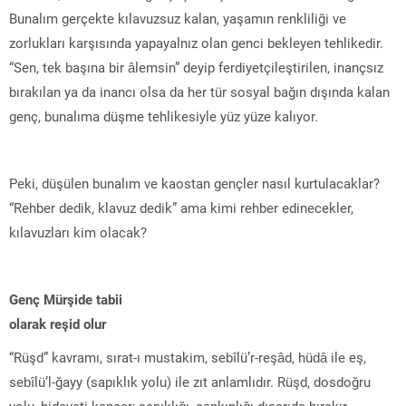
Bunalım gerçekte kılavuzsuz kalan, yaşamın renkliliği ve
zorlukları karşısında yapayalnız olan genci bekleyen tehlikedir.
“Sen, tek başına bir âlemsin” deyip ferdiyetçileştirilen, inançsız
bırakılan ya da inancı olsa da her tür sosyal bağın dışında kalan
genç, bunalıma düşme tehlikesiyle yüz yüze kalıyor.
Peki, düşülen bunalım ve kaostan gençler nasıl kurtulacaklar?
“Rehber dedik, klavuz dedik” ama kimi rehber edinecekler,
kılavuzları kim olacak?
Genç Mürşide tabii
olarak reşid olur
“Rüşd” kavramı, sırat-ı mustakim, sebîlü’r-reşâd, hüdâ ile eş,
sebîlü’l-ğayy (sapıklık yolu) ile zıt anlamlıdır. Rüşd, dosdoğru
yolu, hidayeti kapsar; sapıklığı, sapkınlığı dışarıda bırakır.