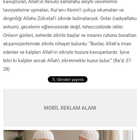
kavuşturan, Allah’ın Resulü sallallahu aleyhi vesellemin
tavsiyelerine uymaları, Kur’an-ı Kerim’i çokça okumaları ve
dinginliği Allahu Zülcelal’i zikirde bulmalarıydı. Onlar (radıyallahu
anhum), gecelerin eğlencesinde değil, teheccüdünde idiler.
Onların günleri, seherde zikirle başlar ve insanın ruhunu bunaltan
akşamüzerlerinde zikirle nihayet bulurdu: “Bunlar, Allah’a iman
edenler ve kalpleri Allah’ın zikriyle huzura kavuşanlardır. İyice
bilin ki kalpler ancak Allah’ı zikretmekle huzur bulur.” (Ra’d; 27-
28)
MOBİL REKLAM ALANI