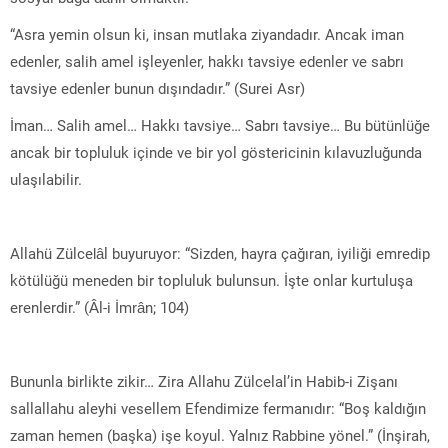
“Asra yemin olsun ki, insan mutlaka ziyandadır. Ancak iman
edenler, salih amel işleyenler, hakkı tavsiye edenler ve sabrı
tavsiye edenler bunun dışındadır.” (Surei Asr)
İman… Salih amel… Hakkı tavsiye… Sabrı tavsiye… Bu bütünlüğe
ancak bir topluluk içinde ve bir yol göstericinin kılavuzluğunda
ulaşılabilir.
Allahü Zülcelâl buyuruyor: “Sizden, hayra çağıran, iyiliği emredip
kötülüğü meneden bir topluluk bulunsun. İşte onlar kurtuluşa
erenlerdir.” (Âl-i İmrân; 104)
Bununla birlikte zikir… Zira Allahu Zülcelal’in Habib-i Zişanı
sallallahu aleyhi vesellem Efendimize fermanıdır: “Boş kaldığın
zaman hemen (başka) işe koyul. Yalnız Rabbine yönel.” (İnşirah,