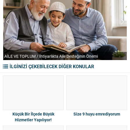
TEFEKKÜR UFKU / Orkestranın Soğuk ve Despotik Yüzü
P
İLGİNİZİ ÇEKEBİLECEK DİĞER KONULAR
Küçük Bir İlçede Büyük
Size 9 huyu emrediyorum
Hizmetler Yapılıyor!