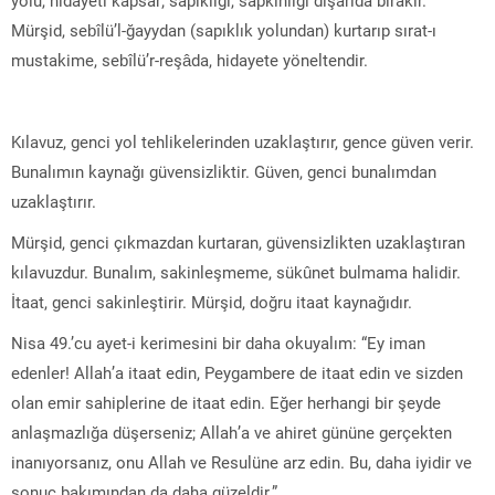
Mürşid, sebîlü’l-ğayydan (sapıklık yolundan) kurtarıp sırat-ı
mustakime, sebîlü’r-reşâda, hidayete yöneltendir.
Kılavuz, genci yol tehlikelerinden uzaklaştırır, gence güven verir.
Bunalımın kaynağı güvensizliktir. Güven, genci bunalımdan
uzaklaştırır.
Mürşid, genci çıkmazdan kurtaran, güvensizlikten uzaklaştıran
kılavuzdur. Bunalım, sakinleşmeme, sükûnet bulmama halidir.
İtaat, genci sakinleştirir. Mürşid, doğru itaat kaynağıdır.
Nisa 49.’cu ayet-i kerimesini bir daha okuyalım: “Ey iman
edenler! Allah’a itaat edin, Peygambere de itaat edin ve sizden
olan emir sahiplerine de itaat edin. Eğer herhangi bir şeyde
anlaşmazlığa düşerseniz; Allah’a ve ahiret gününe gerçekten
inanıyorsanız, onu Allah ve Resulüne arz edin. Bu, daha iyidir ve
sonuç bakımından da daha güzeldir.”