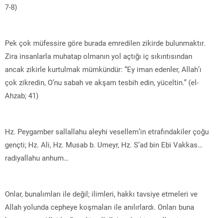
7-8)
Pek çok müfessire göre burada emredilen zikirde bulunmaktır.
Zira insanlarla muhatap olmanın yol açtığı iç sıkıntısından
ancak zikirle kurtulmak mümkündür: “Ey iman edenler, Allah’ı
çok zikredin, O’nu sabah ve akşam tesbih edin, yüceltin.” (el-
Ahzab; 41)
Hz. Peygamber sallallahu aleyhi vesellem’in etrafındakiler çoğu
gençti; Hz. Ali, Hz. Musab b. Umeyr, Hz. S’ad bin Ebi Vakkas…
radiyallahu anhum…
Onlar, bunalımları ile değil; ilimleri, hakkı tavsiye etmeleri ve
Allah yolunda cepheye koşmaları ile anılırlardı. Onları buna