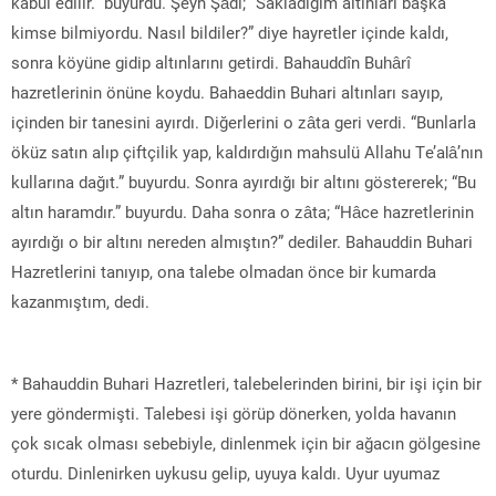
kabul edilir.” buyurdu. Şeyh Şâdi; “Sakladığım altınları başka
kimse bilmiyordu. Nasıl bildiler?” diye hayretler içinde kaldı,
sonra köyüne gidip altınlarını getirdi. Bahauddîn Buhârî
hazretlerinin önüne koydu. Bahaeddin Buhari altınları sayıp,
içinden bir tanesini ayırdı. Diğerlerini o zâta geri verdi. “Bunlarla
öküz satın alıp çiftçilik yap, kaldırdığın mahsulü Allahu Te’alâ’nın
kullarına dağıt.” buyurdu. Sonra ayırdığı bir altını göstererek; “Bu
altın haramdır.” buyurdu. Daha sonra o zâta; “Hâce hazretlerinin
ayırdığı o bir altını nereden almıştın?” dediler. Bahauddin Buhari
Hazretlerini tanıyıp, ona talebe olmadan önce bir kumarda
kazanmıştım, dedi.
* Bahauddin Buhari Hazretleri, talebelerinden birini, bir işi için bir
yere göndermişti. Talebesi işi görüp dönerken, yolda havanın
çok sıcak olması sebebiyle, dinlenmek için bir ağacın gölgesine
oturdu. Dinlenirken uykusu gelip, uyuya kaldı. Uyur uyumaz