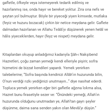
gafletle, öfkeyle veya istemeyerek tedarik edilmiş ve
hazırlanmış ise, onda hayır ve bereket yoktur. Zira ona nefs ve
şeytan yol bulmuştur. Böyle bir yiyeceği yiyen kimsede, mutlaka
(feyiz ve huzuru bozacak) çirkin bir netice meydana gelir. Gaflete
dalmadan hazırlanan ve Allahu Teâlâ’yı düşünerek yenen helâl ve
hâlis yiyeceklerden, hayır (feyz ve nispet) meydana gelir.
Kitaplardan okuyup anladığımız kadarıyla Şâh-ı Nakşibend
Hazretleri, çoğu zaman yemeği kendi elleriyle pişirir, sofra
hizmetini de bizzat kendileri yapardı. Yemek yenirken
talebelerine; “Sofra başında kendinizi Allâh’ın huzurunda bilin,
O’nun verdiği rızkı yediğinizi unutmayın…” diye nasihat ederdi.
Topluca yemek yenirken eğer biri gafletle ağzına lokma alsa,
Hazret bunu firasetiyle sezer ve: “Önündeki yemeği, Allah’ın
huzurunda olduğunu unutmadan ye, Allah’tan gayrı şeyler
düşünme, daima sana senden yakın olan Mevlâ’yı düşün.”