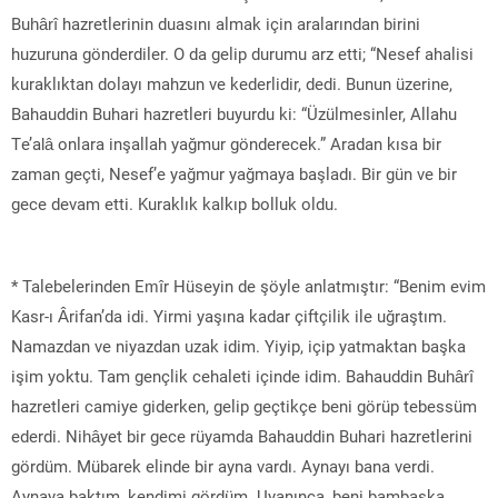
Buhârî hazretlerinin duasını almak için aralarından birini
huzuruna gönderdiler. O da gelip durumu arz etti; “Nesef ahalisi
kuraklıktan dolayı mahzun ve kederlidir, dedi. Bunun üzerine,
Bahauddin Buhari hazretleri buyurdu ki: “Üzülmesinler, Allahu
Te’alâ onlara inşallah yağmur gönderecek.” Aradan kısa bir
zaman geçti, Nesef’e yağmur yağmaya başladı. Bir gün ve bir
gece devam etti. Kuraklık kalkıp bolluk oldu.
* Talebelerinden Emîr Hüseyin de şöyle anlatmıştır: “Benim evim
Kasr-ı Ârifan’da idi. Yirmi yaşına kadar çiftçilik ile uğraştım.
Namazdan ve niyazdan uzak idim. Yiyip, içip yatmaktan başka
işim yoktu. Tam gençlik cehaleti içinde idim. Bahauddin Buhârî
hazretleri camiye giderken, gelip geçtikçe beni görüp tebessüm
ederdi. Nihâyet bir gece rüyamda Bahauddin Buhari hazretlerini
gördüm. Mübarek elinde bir ayna vardı. Aynayı bana verdi.
Aynaya baktım, kendimi gördüm. Uyanınca, beni bambaşka