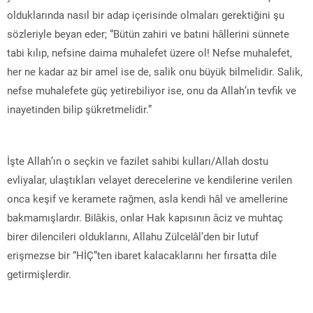
olduklarında nasıl bir adap içerisinde olmaları gerektiğini şu
sözleriyle beyan eder; “Bütün zahiri ve batıni hâllerini sünnete
tabi kılıp, nefsine daima muhalefet üzere ol! Nefse muhalefet,
her ne kadar az bir amel ise de, salik onu büyük bilmelidir. Salik,
nefse muhalefete güç yetirebiliyor ise, onu da Allah’ın tevfik ve
inayetinden bilip şükretmelidir.”
İşte Allah’ın o seçkin ve fazilet sahibi kulları/Allah dostu
evliyalar, ulaştıkları velayet derecelerine ve kendilerine verilen
onca keşif ve keramete rağmen, asla kendi hâl ve amellerine
bakmamışlardır. Bilâkis, onlar Hak kapısının âciz ve muhtaç
birer dilencileri olduklarını, Allahu Zülcelâl’den bir lutuf
erişmezse bir “HİÇ”ten ibaret kalacaklarını her fırsatta dile
getirmişlerdir.