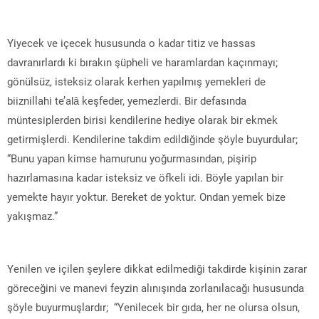
Yiyecek ve içecek hususunda o kadar titiz ve hassas
davranırlardı ki bırakın şüpheli ve haramlardan kaçınmayı;
gönülsüz, isteksiz olarak kerhen yapılmış yemekleri de
biiznillahi te’alâ keşfeder, yemezlerdi. Bir defasında
müntesiplerden birisi kendilerine hediye olarak bir ekmek
getirmişlerdi. Kendilerine takdim edildiğinde şöyle buyurdular;
“Bunu yapan kimse hamurunu yoğurmasından, pişirip
hazırlamasına kadar isteksiz ve öfkeli idi. Böyle yapılan bir
yemekte hayır yoktur. Bereket de yoktur. Ondan yemek bize
yakışmaz.”
Yenilen ve içilen şeylere dikkat edilmediği takdirde kişinin zarar
göreceğini ve manevi feyzin alınışında zorlanılacağı hususunda
şöyle buyurmuşlardır; “Yenilecek bir gıda, her ne olursa olsun,