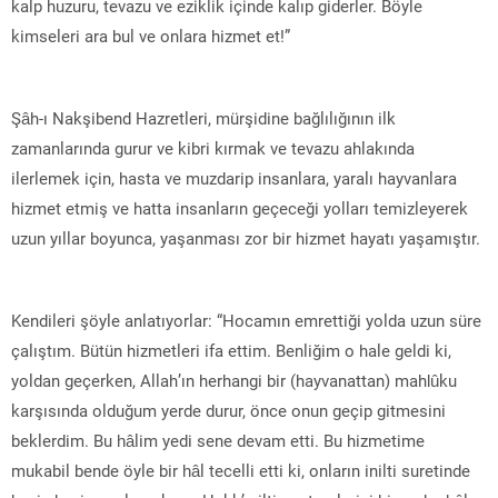
kalp huzuru, tevazu ve eziklik içinde kalıp giderler. Böyle
kimseleri ara bul ve onlara hizmet et!”
Şâh-ı Nakşibend Hazretleri, mürşidine bağlılığının ilk
zamanlarında gurur ve kibri kırmak ve tevazu ahlakında
ilerlemek için, hasta ve muzdarip insanlara, yaralı hayvanlara
hizmet etmiş ve hatta insanların geçeceği yolları temizleyerek
uzun yıllar boyunca, yaşanması zor bir hizmet hayatı yaşamıştır.
Kendileri şöyle anlatıyorlar: “Hocamın emrettiği yolda uzun süre
çalıştım. Bütün hizmetleri ifa ettim. Benliğim o hale geldi ki,
yoldan geçerken, Allah’ın herhangi bir (hayvanattan) mahlûku
karşısında olduğum yerde durur, önce onun geçip gitmesini
beklerdim. Bu hâlim yedi sene devam etti. Bu hizmetime
mukabil bende öyle bir hâl tecelli etti ki, onların inilti suretinde