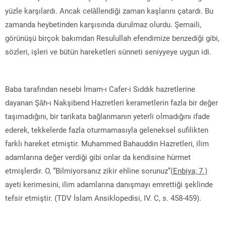
yüzle karşılardı. Ancak celâllendiği zaman kaşlarını çatardı. Bu
zamanda heybetinden karşısında durulmaz olurdu. Şemaili,
görünüşü birçok bakımdan Resulullah efendimize benzediği gibi,
sözleri, işleri ve bütün hareketleri sünneti seniyyeye uygun idi.
Baba tarafından nesebi İmam-ı Cafer-i Sıddık hazretlerine
dayanan Şâh-ı Nakşibend Hazretleri kerametlerin fazla bir değer
taşımadığını, bir tarikata bağlanmanın yeterli olmadığını ifade
ederek, tekkelerde fazla oturmamasıyla geleneksel sufilikten
farklı hareket etmiştir. Muhammed Bahauddin Hazretleri, ilim
adamlarına değer verdiği gibi onlar da kendisine hürmet
etmişlerdir. O, “Bilmiyorsanız zikir ehline sorunuz”(
Enbiya; 7.)
ayeti kerimesini, ilim adamlarına danışmayı emrettiği şeklinde
tefsir etmiştir. (TDV İslam Ansiklopedisi, IV. C, s. 458-459).