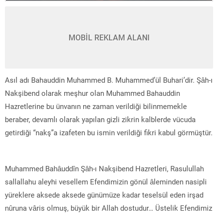
MOBİL REKLAM ALANI
Asıl adı Bahauddin Muhammed B. Muhammed’ül Buhari’dir. Şâh-ı
Nakşibend olarak meşhur olan Muhammed Bahauddin
Hazretlerine bu ünvanın ne zaman verildiği bilinmemekle
beraber, devamlı olarak yapılan gizli zikrin kalblerde vücuda
getirdiği “nakş”a izafeten bu ismin verildiği fikri kabul görmüştür.
Muhammed Bahâuddîn Şâh-ı Nakşibend Hazretleri, Rasulullah
sallallahu aleyhi vesellem Efendimizin gönül âleminden nasipli
yüreklere aksede aksede günümüze kadar teselsül eden irşad
nûruna vâris olmuş, büyük bir Allah dostudur… Üstelik Efendimiz