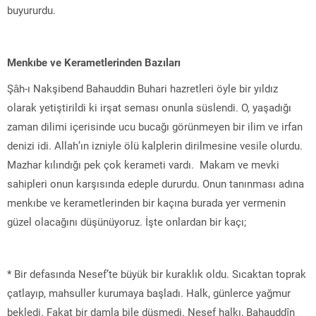
buyururdu.
Menkıbe ve Kerametlerinden Bazıları
Şâh-ı Nakşibend Bahauddin Buhari hazretleri öyle bir yıldız
olarak yetiştirildi ki irşat seması onunla süslendi. O, yaşadığı
zaman dilimi içerisinde ucu bucağı görünmeyen bir ilim ve irfan
denizi idi. Allah’ın izniyle ölü kalplerin dirilmesine vesile olurdu.
Mazhar kılındığı pek çok kerameti vardı. Makam ve mevki
sahipleri onun karşısında edeple dururdu. Onun tanınması adına
menkıbe ve kerametlerinden bir kaçına burada yer vermenin
güzel olacağını düşünüyoruz. İşte onlardan bir kaçı;
* Bir defasında Nesef’te büyük bir kuraklık oldu. Sıcaktan toprak
çatlayıp, mahsuller kurumaya başladı. Halk, günlerce yağmur
bekledi. Fakat bir damla bile düşmedi. Nesef halkı, Bahauddîn