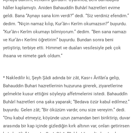
hâller kaplamıştı. Aniden Bahauddîn Buhârî hazretleri evime
geldi. Bana “Aynayı sana kim verdi?” dedi. “Siz verdiniz efendim.”
dedim. “Niçin namaz kılıp, Kur’ân-ı Kerîm okumazsın?” buyurdu.
“Kur’ân-ı Kerîm okumayı bilmiyorum.” dedim. “Ben sana namazı
ve Kur’ân-ı Kerîmi öğretirim” buyurdu. Bundan sonra beni
yetiştirip, terbiye etti. Himmet ve duaları vesilesiyle pek çok
ihsana ve nimete gark oldum.”
* Nakledilir ki, Şeyh Şâdi adında bir zât, Kasr-ı Ârifân’a gelip,
Bahauddin Buhari hazretlerinin huzuruna girerek, ziyaretlerine
gelmekte kusur ettiğini söyleyip affetmelerini istedi. Bahauddîn
Buhârî hazretleri ona şaka yaparak; “Bedava özür kabul edilmez.”
buyurdu. Gelen zât; “Bir öküzüm vardır, onu size vereyim.” dedi.
“Onu kabul etmeyiz, köyünde uzun zamandan beri biriktirip, duvar
arasında bir kap içinde gizlediğin kırk altının var, onları getirirsen