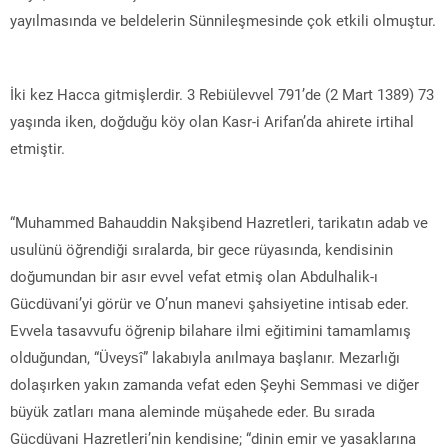
yayılmasında ve beldelerin Sünnileşmesinde çok etkili olmuştur.
İki kez Hacca gitmişlerdir. 3 Rebiülevvel 791’de (2 Mart 1389) 73
yaşında iken, doğduğu köy olan Kasr-i Arifan’da ahirete irtihal
etmiştir.
“Muhammed Bahauddin Nakşibend Hazretleri, tarikatın adab ve
usulünü öğrendiği sıralarda, bir gece rüyasında, kendisinin
doğumundan bir asır evvel vefat etmiş olan Abdulhalik-ı
Gücdüvani’yi görür ve O’nun manevi şahsiyetine intisab eder.
Evvela tasavvufu öğrenip bilahare ilmi eğitimini tamamlamış
olduğundan, “Üveysî” lakabıyla anılmaya başlanır. Mezarlığı
dolaşırken yakın zamanda vefat eden Şeyhi Semmasi ve diğer
büyük zatları mana aleminde müşahede eder. Bu sırada
Gücdüvani Hazretleri’nin kendisine; “dinin emir ve yasaklarına