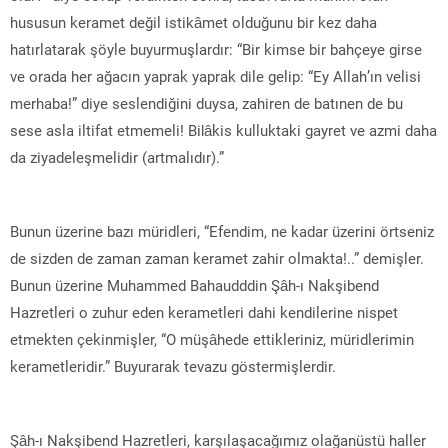
hususun keramet değil istikâmet olduğunu bir kez daha
hatırlatarak şöyle buyurmuşlardır: “Bir kimse bir bahçeye girse
ve orada her ağacın yaprak yaprak dile gelip: “Ey Allah’ın velisi
merhaba!” diye seslendiğini duysa, zahiren de batınen de bu
sese asla iltifat etmemeli! Bilâkis kulluktaki gayret ve azmi daha
da ziyadeleşmelidir (artmalıdır).”
Bunun üzerine bazı müridleri, “Efendim, ne kadar üzerini örtseniz
de sizden de zaman zaman keramet zahir olmakta!..” demişler.
Bunun üzerine Muhammed Bahaudddin Şâh-ı Nakşibend
Hazretleri o zuhur eden kerametleri dahi kendilerine nispet
etmekten çekinmişler, “O müşâhede ettikleriniz, müridlerimin
kerametleridir.” Buyurarak tevazu göstermişlerdir.
Şâh-ı Nakşibend Hazretleri, karşılaşacağımız olağanüstü haller