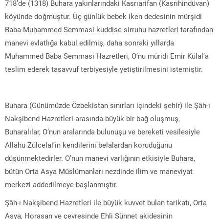
718’de (1318) Buhara yakınlarındaki Kasrıarifan (Kasrıhindüvan)
köyünde doğmuştur. Üç günlük bebek iken dedesinin mürşidi
Baba Muhammed Semmasi kuddise sirruhu hazretleri tarafından
manevi evlatlığa kabul edilmiş, daha sonraki yıllarda
Muhammed Baba Semmasi Hazretleri, O’nu müridi Emir Külal’a
teslim ederek tasavvuf terbiyesiyle yetiştirilmesini istemiştir.
Buhara (Günümüzde Özbekistan sınırları içindeki şehir) ile Şâh-ı
Nakşibend Hazretleri arasında büyük bir bağ oluşmuş,
Buharalılar, O’nun aralarında bulunuşu ve bereketi vesilesiyle
Allahu Zülcelal’in kendilerini belalardan koruduğunu
düşünmektedirler. O’nun manevi varlığının etkisiyle Buhara,
bütün Orta Asya Müslümanları nezdinde ilim ve maneviyat
merkezi addedilmeye başlanmıştır.
Şâh-ı Nakşibend Hazretleri ile büyük kuvvet bulan tarikatı, Orta
Asya, Horasan ve çevresinde Ehli Sünnet akidesinin