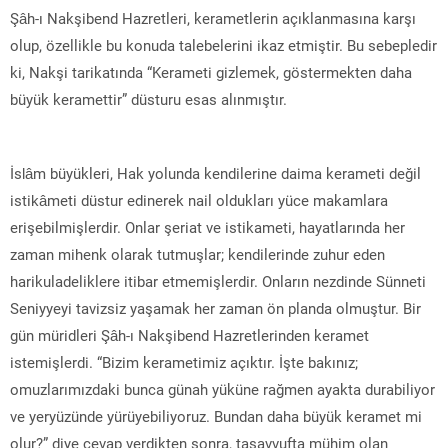
Şâh-ı Nakşibend Hazretleri, kerametlerin açıklanmasına karşı
olup, özellikle bu konuda talebelerini ikaz etmiştir. Bu sebepledir
ki, Nakşi tarikatında “Kerameti gizlemek, göstermekten daha
büyük keramettir” düsturu esas alınmıştır.
İslâm büyükleri, Hak yolunda kendilerine daima kerameti değil
istikâmeti düstur edinerek nail oldukları yüce makamlara
erişebilmişlerdir. Onlar şeriat ve istikameti, hayatlarında her
zaman mihenk olarak tutmuşlar; kendilerinde zuhur eden
harikuladeliklere itibar etmemişlerdir. Onların nezdinde Sünneti
Seniyyeyi tavizsiz yaşamak her zaman ön planda olmuştur. Bir
gün müridleri Şâh-ı Nakşibend Hazretlerinden keramet
istemişlerdi. “Bizim kerametimiz açıktır. İşte bakınız;
omuzlarımızdaki bunca günah yüküne rağmen ayakta durabiliyor
ve yeryüzünde yürüyebiliyoruz. Bundan daha büyük keramet mi
olur?” diye cevap verdikten sonra, tasavvufta mühim olan