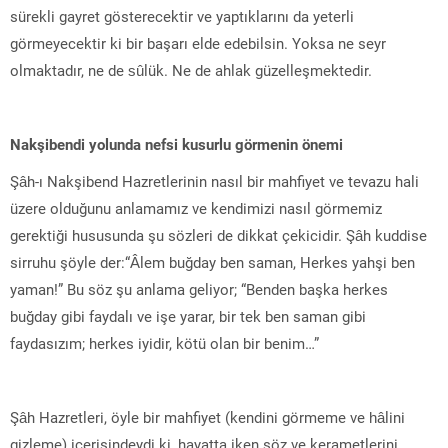
sürekli gayret gösterecektir ve yaptıklarını da yeterli
görmeyecektir ki bir başarı elde edebilsin. Yoksa ne seyr
olmaktadır, ne de sûlük. Ne de ahlak güzelleşmektedir.
Nakşibendi yolunda nefsi kusurlu görmenin önemi
Şâh-ı Nakşibend Hazretlerinin nasıl bir mahfiyet ve tevazu hali
üzere olduğunu anlamamız ve kendimizi nasıl görmemiz
gerektiği hususunda şu sözleri de dikkat çekicidir. Şâh kuddise
sirruhu şöyle der:“Âlem buğday ben saman, Herkes yahşi ben
yaman!” Bu söz şu anlama geliyor; “Benden başka herkes
buğday gibi faydalı ve işe yarar, bir tek ben saman gibi
faydasızım; herkes iyidir, kötü olan bir benim…”
Şâh Hazretleri, öyle bir mahfiyet (kendini görmeme ve hâlini
gizleme) içerisindeydi ki, hayatta iken söz ve kerametlerini