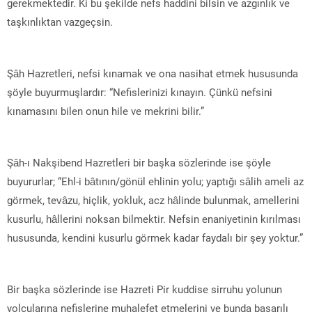
gerekmektedir. Ki bu şekilde nefs haddini bilsin ve azgınlık ve
taşkınlıktan vazgeçsin.
Şâh Hazretleri, nefsi kınamak ve ona nasihat etmek hususunda
şöyle buyurmuşlardır: “Nefislerinizi kınayın. Çünkü nefsini
kınamasını bilen onun hile ve mekrini bilir.”
Şâh-ı Nakşibend Hazretleri bir başka sözlerinde ise şöyle
buyururlar; “Ehl-i bâtının/gönül ehlinin yolu; yaptığı sâlih ameli az
görmek, tevâzu, hiçlik, yokluk, acz hâlinde bulunmak, amellerini
kusurlu, hâllerini noksan bilmektir. Nefsin enaniyetinin kırılması
hususunda, kendini kusurlu görmek kadar faydalı bir şey yoktur.”
Bir başka sözlerinde ise Hazreti Pir kuddise sirruhu yolunun
yolcularına nefislerine muhalefet etmelerini ve bunda başarılı