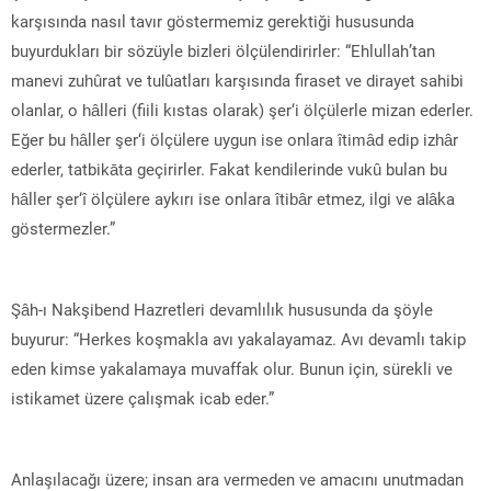
karşısında nasıl tavır göstermemiz gerektiği hususunda
buyurdukları bir sözüyle bizleri ölçülendirirler: “Ehlullah’tan
manevi zuhûrat ve tulûatları karşısında firaset ve dirayet sahibi
olanlar, o hâlleri (fiili kıstas olarak) şer‘i ölçülerle mizan ederler.
Eğer bu hâller şer‘i ölçülere uygun ise onlara îtimâd edip izhâr
ederler, tatbikāta geçirirler. Fakat kendilerinde vukû bulan bu
hâller şer‘î ölçülere aykırı ise onlara îtibâr etmez, ilgi ve alâka
göstermezler.”
Şâh-ı Nakşibend Hazretleri devamlılık hususunda da şöyle
buyurur: “Herkes koşmakla avı yakalayamaz. Avı devamlı takip
eden kimse yakalamaya muvaffak olur. Bunun için, sürekli ve
istikamet üzere çalışmak icab eder.”
Anlaşılacağı üzere; insan ara vermeden ve amacını unutmadan