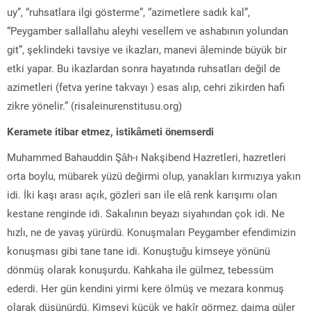
uy”, “ruhsatlara ilgi gösterme”, “azimetlere sadık kal”,
“Peygamber sallallahu aleyhi vesellem ve ashabının yolundan
git”, şeklindeki tavsiye ve ikazları, manevi âleminde büyük bir
etki yapar. Bu ikazlardan sonra hayatında ruhsatları değil de
azimetleri (fetva yerine takvayı ) esas alıp, cehri zikirden hafi
zikre yönelir.” (risaleinurenstitusu.org)
Keramete itibar etmez, istikâmeti önemserdi
Muhammed Bahauddin Şâh-ı Nakşibend Hazretleri, hazretleri
orta boylu, mübarek yüzü değirmi olup, yanakları kırmızıya yakın
idi. İki kaşı arası açık, gözleri sarı ile elâ renk karışımı olan
kestane renginde idi. Sakalının beyazı siyahından çok idi. Ne
hızlı, ne de yavaş yürürdü. Konuşmaları Peygamber efendimizin
konuşması gibi tane tane idi. Konuştuğu kimseye yönünü
dönmüş olarak konuşurdu. Kahkaha ile gülmez, tebessüm
ederdi. Her gün kendini yirmi kere ölmüş ve mezara konmuş
olarak düşünürdü. Kimseyi küçük ve hakîr görmez, daima güler