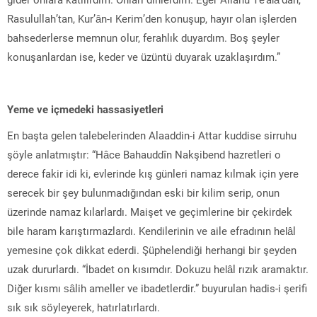
Rasulullah’tan, Kur’ân-ı Kerim’den konuşup, hayır olan işlerden
bahsederlerse memnun olur, ferahlık duyardım. Boş şeyler
konuşanlardan ise, keder ve üzüntü duyarak uzaklaşırdım.”
Yeme ve içmedeki hassasiyetleri
En başta gelen talebelerinden Alaaddin-i Attar kuddise sirruhu
şöyle anlatmıştır: “Hâce Bahauddîn Nakşibend hazretleri o
derece fakir idi ki, evlerinde kış günleri namaz kılmak için yere
serecek bir şey bulunmadığından eski bir kilim serip, onun
üzerinde namaz kılarlardı. Maişet ve geçimlerine bir çekirdek
bile haram karıştırmazlardı. Kendilerinin ve aile efradının helâl
yemesine çok dikkat ederdi. Şüphelendiği herhangi bir şeyden
uzak dururlardı. “İbadet on kısımdır. Dokuzu helâl rızık aramaktır.
Diğer kısmı sâlih ameller ve ibadetlerdir.” buyurulan hadis-i şerifi
sık sık söyleyerek, hatırlatırlardı.