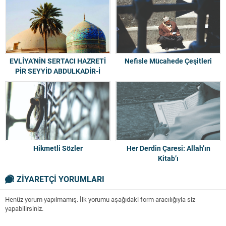
EVLİYA’NİN SERTACI HAZRETİ
Nefisle Mücahede Çeşitleri
PİR SEYYİD ABDULKADİR-İ
GEYLANİ HAZRETLERİ
Hikmetli Sözler
Her Derdin Çaresi: Allah’ın
Kitab’ı
ZİYARETÇİ YORUMLARI
Henüz yorum yapılmamış. İlk yorumu aşağıdaki form aracılığıyla siz
yapabilirsiniz.