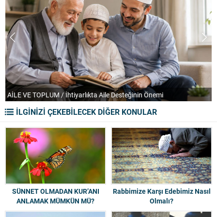
AİLE VE TOPLUM / İhtiyarlıkta Aile Desteğinin Önemi
T
İLGİNİZİ ÇEKEBİLECEK DİĞER KONULAR
SÜNNET OLMADAN KUR’ANI
Rabbimize Karşı Edebimiz Nasıl
ANLAMAK MÜMKÜN MÜ?
Olmalı?