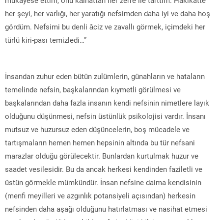
her şeyi, her varlığı, her yaratığı nefsimden daha iyi ve daha hoş
gördüm. Nefsimi bu denli âciz ve zavallı görmek, içimdeki her
türlü kiri-pası temizledi…”
İnsandan zuhur eden bütün zulümlerin, günahların ve hataların
temelinde nefsin, başkalarından kıymetli görülmesi ve
başkalarından daha fazla insanın kendi nefsinin nimetlere layık
olduğunu düşünmesi, nefsin üstünlük psikolojisi vardır. İnsanı
mutsuz ve huzursuz eden düşüncelerin, boş mücadele ve
tartışmaların hemen hemen hepsinin altında bu tür nefsani
marazlar olduğu görülecektir. Bunlardan kurtulmak huzur ve
saadet vesilesidir. Bu da ancak herkesi kendinden faziletli ve
üstün görmekle mümkündür. İnsan nefsine daima kendisinin
(menfi meyilleri ve azgınlık potansiyeli açısından) herkesin
nefsinden daha aşağı olduğunu hatırlatması ve nasihat etmesi