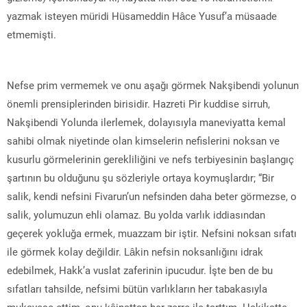
yazmak isteyen müridi Hüsameddin Hâce Yusuf’a müsaade
etmemişti.
Nefse prim vermemek ve onu aşağı görmek Nakşibendi yolunun
önemli prensiplerinden birisidir. Hazreti Pir kuddise sirruh,
Nakşibendi Yolunda ilerlemek, dolayısıyla maneviyatta kemal
sahibi olmak niyetinde olan kimselerin nefislerini noksan ve
kusurlu görmelerinin gerekliliğini ve nefs terbiyesinin başlangıç
şartının bu olduğunu şu sözleriyle ortaya koymuşlardır; “Bir
salik, kendi nefsini Fivarun’un nefsinden daha beter görmezse, o
salik, yolumuzun ehli olamaz. Bu yolda varlık iddiasından
geçerek yokluğa ermek, muazzam bir iştir. Nefsini noksan sıfatı
ile görmek kolay değildir. Lâkin nefsin noksanlığını idrak
edebilmek, Hakk’a vuslat zaferinin ipucudur. İşte ben de bu
sıfatları tahsilde, nefsimi bütün varlıkların her tabakasıyla
mukayese ettim, onu kâinattan her zerre ile tarttım. Hakikatte