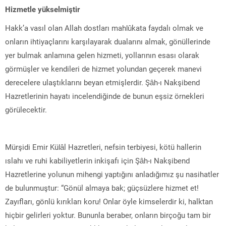
Hizmetle yükselmiştir
Hakk’a vasıl olan Allah dostları mahlûkata faydalı olmak ve
onların ihtiyaçlarını karşılayarak dualarını almak, gönüllerinde
yer bulmak anlamına gelen hizmeti, yollarının esası olarak
görmüşler ve kendileri de hizmet yolundan geçerek manevi
derecelere ulaştıklarını beyan etmişlerdir. Şâh-ı Nakşibend
Hazretlerinin hayatı incelendiğinde de bunun eşsiz örnekleri
görülecektir.
Mürşidi Emir Külâl Hazretleri, nefsin terbiyesi, kötü hallerin
ıslahı ve ruhi kabiliyetlerin inkişafı için Şâh-ı Nakşibend
Hazretlerine yolunun mihengi yaptığını anladığımız şu nasihatler
de bulunmuştur: “Gönül almaya bak; güçsüzlere hizmet et!
Zayıfları, gönlü kırıkları koru! Onlar öyle kimselerdir ki, halktan
hiçbir gelirleri yoktur. Bununla beraber, onların birçoğu tam bir