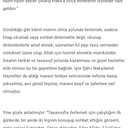
hazin hazin sesler çıkarıp Hakk’a iltica etmelerini hisseder hâle
geldim.”
Görüldüğü gibi kâmil mümin olma yolunda ilerlemek, sadece
kitap okumak veya sohbet dinlemekle değil, okunup
dinlenilenlerle amel etmek, sünnetten kıl payı taviz vermeden
istikâmet üzere olup, Allah için hizmet etmekle mümkündür.
İnsanın tarikat ve tasavvuf yolunda kazanması ve güzel hasletler
elde etmesi bu tür gayretlere bağlıdır. İşte Şâh-ı Nakşibend
Hazretleri de aldığı manevi terbiye neticesinde nefsine basıp
yükselmiş, asıl gönül feyzine, manevi keşif ve zaferlere nail
olmuştur.
Yine şöyle anlatmıştır: “Tasavvufta ilerlemek için çalıştığım ilk
günlerde, bir yerde iki kişinin konuşup sohbet ettiğini görsem,
gider onlara katılırdım. Onları dinlerdim. Eğer Allahu Te’alâ’dan,