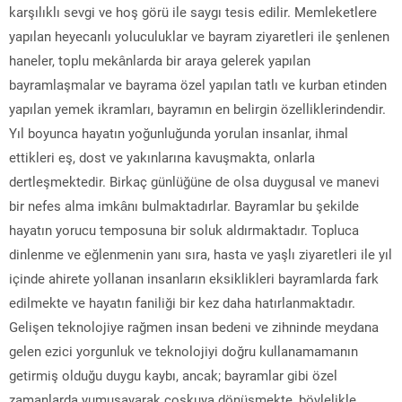
karşılıklı sevgi ve hoş görü ile saygı tesis edilir. Memleketlere
yapılan heyecanlı yoluculuklar ve bayram ziyaretleri ile şenlenen
haneler, toplu mekânlarda bir araya gelerek yapılan
bayramlaşmalar ve bayrama özel yapılan tatlı ve kurban etinden
yapılan yemek ikramları, bayramın en belirgin özelliklerindendir.
Yıl boyunca hayatın yoğunluğunda yorulan insanlar, ihmal
ettikleri eş, dost ve yakınlarına kavuşmakta, onlarla
dertleşmektedir. Birkaç günlüğüne de olsa duygusal ve manevi
bir nefes alma imkânı bulmaktadırlar. Bayramlar bu şekilde
hayatın yorucu temposuna bir soluk aldırmaktadır. Topluca
dinlenme ve eğlenmenin yanı sıra, hasta ve yaşlı ziyaretleri ile yıl
içinde ahirete yollanan insanların eksiklikleri bayramlarda fark
edilmekte ve hayatın faniliği bir kez daha hatırlanmaktadır.
Gelişen teknolojiye rağmen insan bedeni ve zihninde meydana
gelen ezici yorgunluk ve teknolojiyi doğru kullanamamanın
getirmiş olduğu duygu kaybı, ancak; bayramlar gibi özel
zamanlarda yumuşayarak coşkuya dönüşmekte, böylelikle