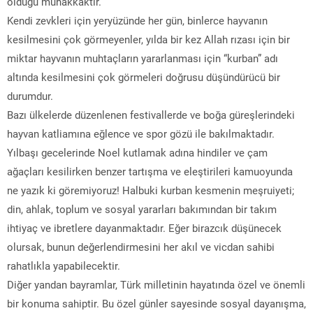
olduğu muhakkaktır.
Kendi zevkleri için yeryüzünde her gün, binlerce hayvanın
kesilmesini çok görmeyenler, yılda bir kez Allah rızası için bir
miktar hayvanın muhtaçların yararlanması için “kurban” adı
altında kesilmesini çok görmeleri doğrusu düşündürücü bir
durumdur.
Bazı ülkelerde düzenlenen festivallerde ve boğa güreşlerindeki
hayvan katliamına eğlence ve spor gözü ile bakılmaktadır.
Yılbaşı gecelerinde Noel kutlamak adına hindiler ve çam
ağaçları kesilirken benzer tartışma ve eleştirileri kamuoyunda
ne yazık ki göremiyoruz! Halbuki kurban kesmenin meşruiyeti;
din, ahlak, toplum ve sosyal yararları bakımından bir takım
ihtiyaç ve ibretlere dayanmaktadır. Eğer birazcık düşünecek
olursak, bunun değerlendirmesini her akıl ve vicdan sahibi
rahatlıkla yapabilecektir.
Diğer yandan bayramlar, Türk milletinin hayatında özel ve önemli
bir konuma sahiptir. Bu özel günler sayesinde sosyal dayanışma,