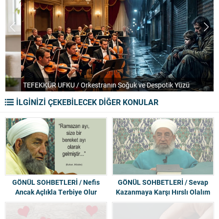
TEFEKKÜR UFKU / Orkestranın Soğuk ve Despotik Yüzü
P
İLGİNİZİ ÇEKEBİLECEK DİĞER KONULAR
GÖNÜL SOHBETLERİ / Nefis
GÖNÜL SOHBETLERİ / Sevap
Ancak Açlıkla Terbiye Olur
Kazanmaya Karşı Hırslı Olalım