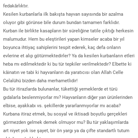
fedakârlıktır.
Kesilen kurbanlarla ilk bakışta hayvan sayısında bir azalma
oluyor gibi görünse bile durum bundan tamamen farklıdır.
Kurban ile birlikte kasapların bir süreliğine tatile çıktığı herkesin
malumudur. Hem bu eleştirileri yapan kimseler acaba bir yıl
boyunca ihtiyaç sahiplerini tespit ederek, kaç defa onların
evlerine et alıp götürmektedirler? Ya da kesilen kurbanların etleri
heba mı edilmektedir ki bu tür tepkiler verilmektedir? Elbette ki
kâinatın ve tabi ki hayvanların da yaratıcısı olan Allah Celle
Celalühü bizden daha merhametlidir!
Bu tür itirazlarda bulunanlar, tükettiği yemeklerde et türü
gıdalarla beslenmiyorlar mı? Hayvanların diğer yan ürünlerinden
elbise, ayakkabı vs. şekillerde yararlanmıyorlar mı acaba?
Kurbana itiraz etmek, bu sosyal ve iktisadi boyutlu gerçekleri
görmezden gelmek demek olmuyor mu? Bu tür yaklaşımlarda
art niyet yok ise şayet, bir ön yargı ya da çifte standartlı tutum