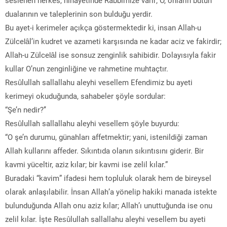
dualarının ve taleplerinin son bulduğu yerdir.
Bu ayet-i kerimeler açıkça göstermektedir ki, insan Allah-u
Zülcelâl’in kudret ve azameti karşısında ne kadar aciz ve fakirdir;
Allah-u Zülcelâl ise sonsuz zenginlik sahibidir. Dolayısıyla fakir
kullar O’nun zenginliğine ve rahmetine muhtaçtır.
Resûlullah sallallahu aleyhi vesellem Efendimiz bu ayeti
kerimeyi okuduğunda, sahabeler şöyle sordular:
“Şe’n nedir?’’
Resûlullah sallallahu aleyhi vesellem şöyle buyurdu:
“O şe’n durumu, günahları affetmektir; yani, istenildiği zaman
Allah kullarını affeder. Sıkıntıda olanın sıkıntısını giderir. Bir
kavmi yüceltir, aziz kılar; bir kavmi ise zelil kılar.”
Buradaki “kavim” ifadesi hem topluluk olarak hem de bireysel
olarak anlaşılabilir. İnsan Allah’a yönelip hakiki manada istekte
bulunduğunda Allah onu aziz kılar; Allah’ı unuttuğunda ise onu
zelil kılar. İşte Resûlullah sallallahu aleyhi vesellem bu ayeti