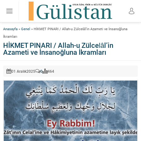
Anasayfa
»
Genel
»
HİKMET PINARI / Allah-u Zülcelâl’in Azameti ve İnsanoğluna
İkramları
HİKMET PINARI / Allah-u Zülcelâl’in
Azameti ve İnsanoğluna İkramları
01 Aralık
2025
0
464