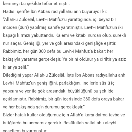
kerimeyi bu şekilde tefsir etmiştir.
Hadisi şerifte İbn Abbas radıyallahu anh buyuruyor ki:
“Allah-u Zülcelâl, Levh-i Mahfuz’u yarattığında, içi beyaz bir
inciden (durr) yapılmış sahife yaratmıştır. Levh-i Mahfuz’un iki
kapağı kırmızı yakuttandır. Kalemi ve kitabı nurdan olup, sürekli
nur saçar. Genişliği, yer ve gök arasındaki genişliğe eşittir.
Rabbimiz, her gün 360 defa bu Levh-i Mahfuz’a bakar; her
bakışıyla yaratma gerçekleşir. Ya birini öldürür ya diriltir ya aziz
kılar ya zelil.”
Dilediğini yapar Allah-u Zülcelâl. İşte İbn Abbas radıyallahu anh
Levh-i Mahfuz’un genişliğini, parlaklığını, incilerle süslü iç
yapısını ve yer ile gök arasındaki büyüklüğünü bu şekilde
açıklamıştır. Rabbimiz, bir gün içerisinde 360 defa oraya bakar
ve her bakışında şe’n durumu gerçekleşir.”
Bizler hatalı kullar olduğumuz için Allah’a karşı daima tevbe ve
istiğfarda bulunmamız gerekir. Resûlullah sallallahu aleyhi
vesellem buyurmuştur: