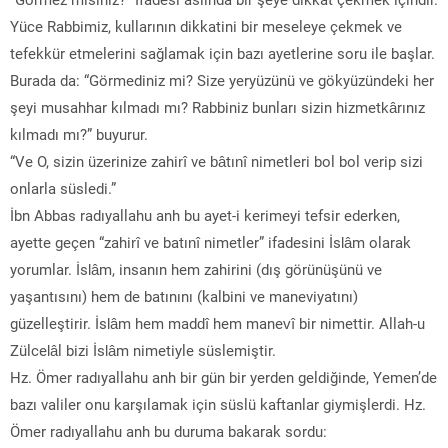
Yüce Rabbimiz, kullarının dikkatini bir meseleye çekmek ve
tefekkür etmelerini sağlamak için bazı ayetlerine soru ile başlar.
Burada da: “Görmediniz mi? Size yeryüzünü ve gökyüzündeki her
şeyi musahhar kılmadı mı? Rabbiniz bunları sizin hizmetkârınız
kılmadı mı?” buyurur.
“Ve O, sizin üzerinize zahirî ve bâtınî nimetleri bol bol verip sizi
onlarla süsledi.”
İbn Abbas radıyallahu anh bu ayet-i kerimeyi tefsir ederken,
ayette geçen “zahirî ve batınî nimetler” ifadesini İslâm olarak
yorumlar. İslâm, insanın hem zahirini (dış görünüşünü ve
yaşantısını) hem de batınını (kalbini ve maneviyatını)
güzelleştirir. İslâm hem maddî hem manevî bir nimettir. Allah-u
Zülcelâl bizi İslâm nimetiyle süslemiştir.
Hz. Ömer radıyallahu anh bir gün bir yerden geldiğinde, Yemen’de
bazı valiler onu karşılamak için süslü kaftanlar giymişlerdi. Hz.
Ömer radıyallahu anh bu duruma bakarak sordu: