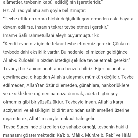
alâmetler, tevbenin kabûl edildiğinin işaretleridir.”
Hz. Ali radıyallahu anh şöyle belirtmiştir:
“Tevbe ettikten sonra hiçbir değişiklik göstermeden eski hayata
devam edilirse, insanın tekrar tevbe etmesi gerekir.”
İmam-ı Şafii rahmetullahi aleyh buyurmuştur ki:
“Kendi tevbemiz için de tekrar tevbe etmemiz gerekir. Çünkü o
tevbede dahi eksiklik vardır. Bu nedenle, elimizden geldiğince
Allah-u Zülcelâl’in bizden istediği şekilde tevbe etmek gerekir.”
Tevbeyi bir kapının anahtarına benzetebiliriz. Eğer bu anahtar
çevrilmezse, o kapıdan Allah’a ulaşmak mümkün değildir. Tevbe
edilmeden, Allah’tan özür dilemeden, günahlara, nankörlüklere
ve eksikliklere rağmen namaza durmak, adeta hiçbir şey
olmamış gibi bir yüzsüzlüktür. Tevbeyle insan, Allah’a karşı
acziyetini ve eksikliğini bildirir; ardından salih amelleri üzerine
inşa ederek, Allah’ın izniyle makbul hale gelir.
Tevbe Suresi’nde zikredilen üç sahabe örneği, tevbenin hakiki
manasını göstermektedir. Ka‘b b. Mâlik, Mürâre b. Rebî ve Hilâl