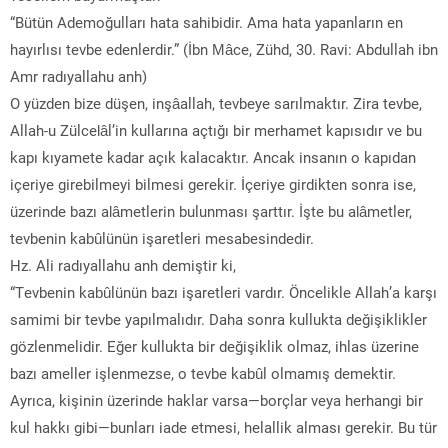
“Bütün Ademoğulları hata sahibidir. Ama hata yapanların en
hayırlısı tevbe edenlerdir.” (İbn Mâce, Zühd, 30. Ravi: Abdullah ibn
Amr radıyallahu anh)
O yüzden bize düşen, inşâallah, tevbeye sarılmaktır. Zira tevbe,
Allah-u Zülcelâl’in kullarına açtığı bir merhamet kapısıdır ve bu
kapı kıyamete kadar açık kalacaktır. Ancak insanın o kapıdan
içeriye girebilmeyi bilmesi gerekir. İçeriye girdikten sonra ise,
üzerinde bazı alâmetlerin bulunması şarttır. İşte bu alâmetler,
tevbenin kabûlünün işaretleri mesabesindedir.
Hz. Ali radıyallahu anh demiştir ki,
“Tevbenin kabûlünün bazı işaretleri vardır. Öncelikle Allah’a karşı
samimi bir tevbe yapılmalıdır. Daha sonra kullukta değişiklikler
gözlenmelidir. Eğer kullukta bir değişiklik olmaz, ihlas üzerine
bazı ameller işlenmezse, o tevbe kabûl olmamış demektir.
Ayrıca, kişinin üzerinde haklar varsa—borçlar veya herhangi bir
kul hakkı gibi—bunları iade etmesi, helallik alması gerekir. Bu tür