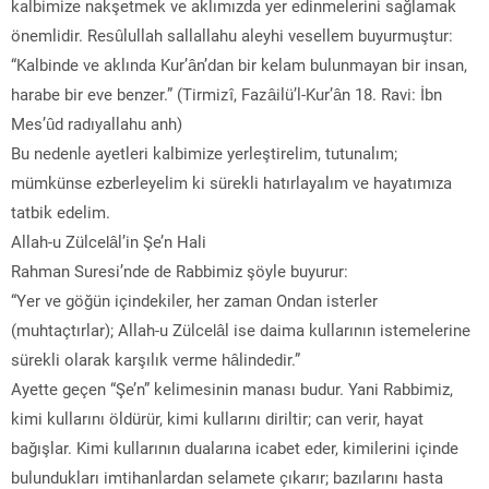
kalbimize nakşetmek ve aklımızda yer edinmelerini sağlamak
önemlidir. Resûlullah sallallahu aleyhi vesellem buyurmuştur:
“Kalbinde ve aklında Kur’ân’dan bir kelam bulunmayan bir insan,
harabe bir eve benzer.” (Tirmizî, Fazâilü’l-Kur’ân 18. Ravi: İbn
Mes’ûd radıyallahu anh)
Bu nedenle ayetleri kalbimize yerleştirelim, tutunalım;
mümkünse ezberleyelim ki sürekli hatırlayalım ve hayatımıza
tatbik edelim.
Allah-u Zülcelâl’in Şe’n Hali
Rahman Suresi’nde de Rabbimiz şöyle buyurur:
“Yer ve göğün içindekiler, her zaman Ondan isterler
(muhtaçtırlar); Allah-u Zülcelâl ise daima kullarının istemelerine
sürekli olarak karşılık verme hâlindedir.”
Ayette geçen “Şe’n” kelimesinin manası budur. Yani Rabbimiz,
kimi kullarını öldürür, kimi kullarını diriltir; can verir, hayat
bağışlar. Kimi kullarının dualarına icabet eder, kimilerini içinde
bulundukları imtihanlardan selamete çıkarır; bazılarını hasta