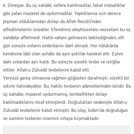
b. Ümeyye. Bu üç sahâbî, sefere katılmadılar, fakat münafıklar
gibi yalan mazeret de uydurmadılar. Yaptıklarına son derece
pişman olduklarından dolayı da Allah Resûlü’nden
affedilmelerini istediler. Efendimiz aleyhisselatu vesselam bu üç
sahâbîyi affetmedi. Hattâ vahyin gelmesini beklediğinden, elli
gün süreyle onların selâmlarını dahî almadı. Her hâlükârda
kendisine tâbî olan ashâbı da aynı şekilde hareket etti. Eşleri
dahi onlardan ayrı kaldı. Bu süreçte sürekli tevbe ve istiğfar
ettiler. Allah-u Zülcelâl tevbelerini kabûl etti.
Yeryüzü geniş olmasına rağmen göğüsleri daralmıştı; sürekli bir
sıkıntı halindeydiler. Bu, hakiki tevbenin alâmetlerinden biridir. Bu
üç sahabe, mazeret uydurmamış, tembellikten dolayı
katılmadıklarını itiraf etmişlerdi. Doğrulukları nedeniyle Allah-u
Zülcelâl tevbelerini kabûl etmiştir. Bu olay, İslâm’da doğruluğun
ve samimi tevbenin önemini ortaya koymaktadır.