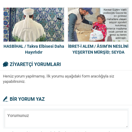
HASBİHAL / Takva Elbisesi Daha
İBRET-İ ALEM / ÂSIM’IN NESLİNİ
Hayırlıdır
YEŞERTEN MÜRŞİD; SEYDA
FEYZULLAH KONYEVÎ
ZİYARETÇİ YORUMLARI
HAZRETLERİ
Henüz yorum yapılmamış. İlk yorumu aşağıdaki form aracılığıyla siz
yapabilirsiniz.
BİR YORUM YAZ