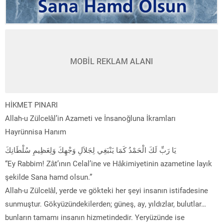
MOBİL REKLAM ALANI
HİKMET PINARI
Allah-u Zülcelâl’in Azameti ve İnsanoğluna İkramları
Hayrünnisa Hanım
يَا رَبِّ لَكَ الْحَمْدُ كَمَا يَنْبَغِي لِجَلاَلِ وَجْهِكَ وَلِعَظِيمِ سُلْطَانِكَ
“Ey Rabbim! Zât’ının Celal’ine ve Hâkimiyetinin azametine layık
şekilde Sana hamd olsun.”
Allah-u Zülcelâl, yerde ve gökteki her şeyi insanın istifadesine
sunmuştur. Gökyüzündekilerden; güneş, ay, yıldızlar, bulutlar…
bunların tamamı insanın hizmetindedir. Yeryüzünde ise