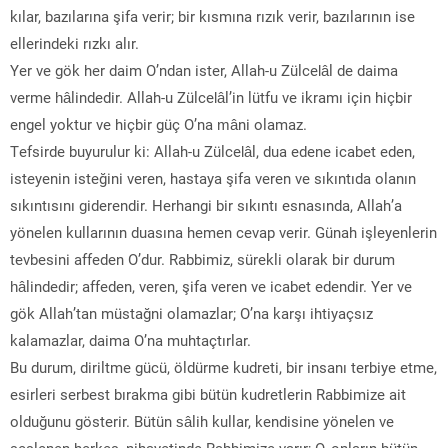
kılar, bazılarına şifa verir; bir kısmına rızık verir, bazılarının ise
ellerindeki rızkı alır.
Yer ve gök her daim O’ndan ister, Allah-u Zülcelâl de daima
verme hâlindedir. Allah-u Zülcelâl’in lütfu ve ikramı için hiçbir
engel yoktur ve hiçbir güç O’na mâni olamaz.
Tefsirde buyurulur ki: Allah-u Zülcelâl, dua edene icabet eden,
isteyenin isteğini veren, hastaya şifa veren ve sıkıntıda olanın
sıkıntısını giderendir. Herhangi bir sıkıntı esnasında, Allah’a
yönelen kullarının duasına hemen cevap verir. Günah işleyenlerin
tevbesini affeden O’dur. Rabbimiz, sürekli olarak bir durum
hâlindedir; affeden, veren, şifa veren ve icabet edendir. Yer ve
gök Allah’tan müstağni olamazlar; O’na karşı ihtiyaçsız
kalamazlar, daima O’na muhtaçtırlar.
Bu durum, diriltme gücü, öldürme kudreti, bir insanı terbiye etme,
esirleri serbest bırakma gibi bütün kudretlerin Rabbimize ait
olduğunu gösterir. Bütün sâlih kullar, kendisine yönelen ve
seslenen herkes, nihayetinde Rabbimize varır; O, onların bütün