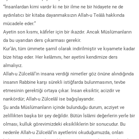
“İnsanlardan kimi vardır ki ne bir ilme ne bir hidayete ne de
aydınlatıcı bir kitaba dayanmaksızın Allah-u Teâlâ hakkında
mücadele eder.”
Ayetin son kısmı, kâfirler için bir ikazdır. Ancak Müslümanların
da bu uyarıdan ders çıkarması gerekir.
Kur’ân, tüm ümmete şamil olarak indirilmiştir ve kıyamete kadar
bize hitap eder. Her kelâmını, her ayetini kendimize ders
almalıyız.
Allah-u Zülcelâl’in insana verdiği nimetler göz önüne alındığında
insanın Rabbine karşı sürekli istiğfarda bulunmasının, tevbe
etmesinin gerektiği ortaya çıkar. İnsan eksiktir, acizdir ve
nankördür; Allah-u Zülcelâl ise bağışlayandır.
Şu anda Müslümanların içinde bulunduğu durum, acziyet ve
zelillikten başka bir şey değildir. Bütün İslâmi değerlerin yerle bir
olması, kulluk görevimizdeki eksikliklerin bir sonucudur. Bu
nedenle Allah-u Zülcelâl’in ayetlerini okuduğumuzda, onları