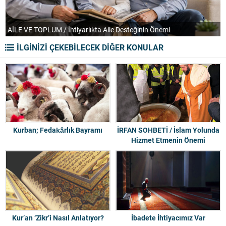
AİLE VE TOPLUM / İhtiyarlıkta Aile Desteğinin Önemi
T
İLGİNİZİ ÇEKEBİLECEK DİĞER KONULAR
Kurban; Fedakârlık Bayramı
İRFAN SOHBETİ / İslam Yolunda
Hizmet Etmenin Önemi
Kur’an ‘Zikr’i Nasıl Anlatıyor?
İbadete İhtiyacımız Var