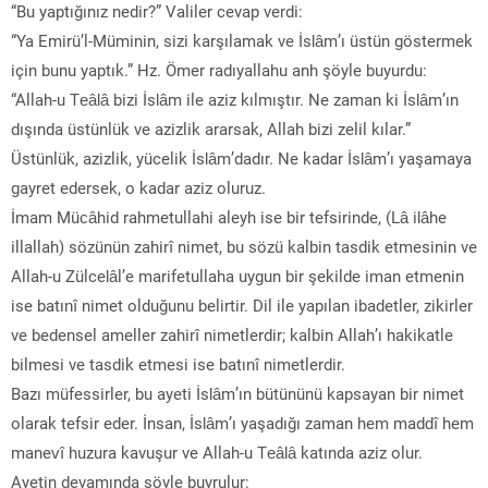
“Bu yaptığınız nedir?” Valiler cevap verdi:
“Ya Emirü’l-Müminin, sizi karşılamak ve İslâm’ı üstün göstermek
için bunu yaptık.” Hz. Ömer radıyallahu anh şöyle buyurdu:
“Allah-u Teâlâ bizi İslâm ile aziz kılmıştır. Ne zaman ki İslâm’ın
dışında üstünlük ve azizlik ararsak, Allah bizi zelil kılar.”
Üstünlük, azizlik, yücelik İslâm’dadır. Ne kadar İslâm’ı yaşamaya
gayret edersek, o kadar aziz oluruz.
İmam Mücâhid rahmetullahi aleyh ise bir tefsirinde, (Lâ ilâhe
illallah) sözünün zahirî nimet, bu sözü kalbin tasdik etmesinin ve
Allah-u Zülcelâl’e marifetullaha uygun bir şekilde iman etmenin
ise batınî nimet olduğunu belirtir. Dil ile yapılan ibadetler, zikirler
ve bedensel ameller zahirî nimetlerdir; kalbin Allah’ı hakikatle
bilmesi ve tasdik etmesi ise batınî nimetlerdir.
Bazı müfessirler, bu ayeti İslâm’ın bütününü kapsayan bir nimet
olarak tefsir eder. İnsan, İslâm’ı yaşadığı zaman hem maddî hem
manevî huzura kavuşur ve Allah-u Teâlâ katında aziz olur.
Ayetin devamında şöyle buyrulur: