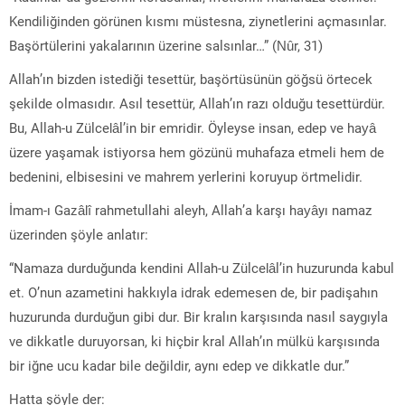
Kendiliğinden görünen kısmı müstesna, ziynetlerini açmasınlar.
Başörtülerini yakalarının üzerine salsınlar…” (Nûr, 31)
Allah’ın bizden istediği tesettür, başörtüsünün göğsü örtecek
şekilde olmasıdır. Asıl tesettür, Allah’ın razı olduğu tesettürdür.
Bu, Allah-u Zülcelâl’in bir emridir. Öyleyse insan, edep ve hayâ
üzere yaşamak istiyorsa hem gözünü muhafaza etmeli hem de
bedenini, elbisesini ve mahrem yerlerini koruyup örtmelidir.
İmam-ı Gazâlî rahmetullahi aleyh, Allah’a karşı hayâyı namaz
üzerinden şöyle anlatır:
“Namaza durduğunda kendini Allah-u Zülcelâl’in huzurunda kabul
et. O’nun azametini hakkıyla idrak edemesen de, bir padişahın
huzurunda durduğun gibi dur. Bir kralın karşısında nasıl saygıyla
ve dikkatle duruyorsan, ki hiçbir kral Allah’ın mülkü karşısında
bir iğne ucu kadar bile değildir, aynı edep ve dikkatle dur.”
Hatta şöyle der: