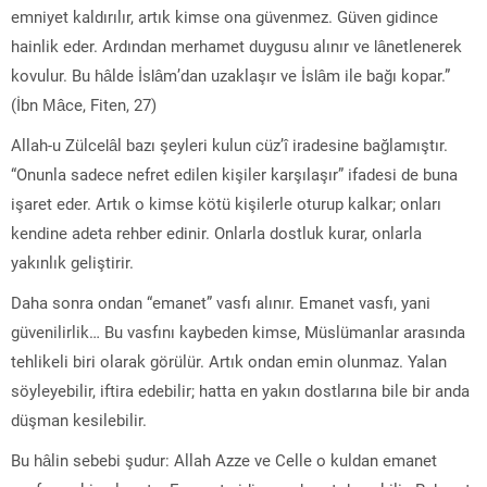
emniyet kaldırılır, artık kimse ona güvenmez. Güven gidince
hainlik eder. Ardından merhamet duygusu alınır ve lânetlenerek
kovulur. Bu hâlde İslâm’dan uzaklaşır ve İslâm ile bağı kopar.”
(İbn Mâce, Fiten, 27)
Allah-u Zülcelâl bazı şeyleri kulun cüz’î iradesine bağlamıştır.
“Onunla sadece nefret edilen kişiler karşılaşır” ifadesi de buna
işaret eder. Artık o kimse kötü kişilerle oturup kalkar; onları
kendine adeta rehber edinir. Onlarla dostluk kurar, onlarla
yakınlık geliştirir.
Daha sonra ondan “emanet” vasfı alınır. Emanet vasfı, yani
güvenilirlik… Bu vasfını kaybeden kimse, Müslümanlar arasında
tehlikeli biri olarak görülür. Artık ondan emin olunmaz. Yalan
söyleyebilir, iftira edebilir; hatta en yakın dostlarına bile bir anda
düşman kesilebilir.
Bu hâlin sebebi şudur: Allah Azze ve Celle o kuldan emanet