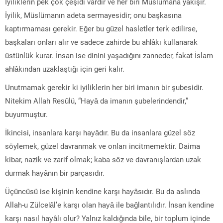
İyiliklerin pek çok çeşidi vardır ve her biri Müslümana yakışır.
İyilik, Müslümanın adeta sermayesidir; onu başkasına
kaptırmaması gerekir. Eğer bu güzel hasletler terk edilirse,
başkaları onları alır ve sadece zahirde bu ahlâkı kullanarak
üstünlük kurar. İnsan ise dinini yaşadığını zanneder, fakat İslam
ahlâkından uzaklaştığı için geri kalır.
Unutmamak gerekir ki iyiliklerin her biri imanın bir şubesidir.
Nitekim Allah Resûlü, “Hayâ da imanın şubelerindendir,”
buyurmuştur.
İkincisi, insanlara karşı hayâdır. Bu da insanlara güzel söz
söylemek, güzel davranmak ve onları incitmemektir. Daima
kibar, nazik ve zarif olmak; kaba söz ve davranışlardan uzak
durmak hayânın bir parçasıdır.
Üçüncüsü ise kişinin kendine karşı hayâsıdır. Bu da aslında
Allah-u Zülcelâl’e karşı olan hayâ ile bağlantılıdır. İnsan kendine
karşı nasıl hayâlı olur? Yalnız kaldığında bile, bir toplum içinde