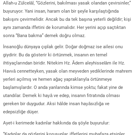
Allah-u Zülcelâl, “Gözlerini, bakılması yasak olandan çevirsinler,”
buyuruyor. Yani insan, haram olan bir şeyle karşılaştığında
bakışını çevirmelidir. Ancak bu da tek başına yeterli değildir; kişi
aynı zamanda iffetini de korumalıdır. Her yerini açıp saçtıktan
sonra “Bana bakma” demek doğru olmaz.
İnsanoğlu dünyaya çıplak gelir. Doğar doğmaz ise ailesi onu
giydirir. Bu da gösterir ki örtünmek, insanın en temel
ihtiyaçlarından biridir. Nitekim Hz. Âdem aleyhisselâm ile Hz.
Havvâ cennetteyken, yasak olan meyveden yediklerinde mahrem
yerleri açılmış ve hemen ağaç yapraklarıyla örtünmeye
başlamışlardır. O anda yanlarında kimse yoktu; fakat yine de
utandılar. Demek ki hayâ ve edep, insanın fıtratında olması
gereken bir duygudur. Aksi hâlde insan hayâsızlığa ve
edepsizliğe düşer.
Ayet-i kerimede kadınlar hakkında da şöyle buyurulur:
“Kadınlar da gözlerini korusunlar, iffetlerini muhafaza etsinler.