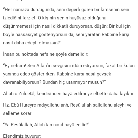
“Her namaza durduğunda, seni değerli gören bir kimsenin seni
izlediğini farz et. O kişinin senin huşûsuz olduğunu
düşünmemesi için nasıl dikkatli duruyorsan, düşün: Bir kul için
böyle hassasiyet gösteriyorsun da, seni yaratan Rabbine karşı
nasıl daha edepli olmazsın?”
İnsan bu noktada nefsine şöyle demelidir:
“Ey nefsim! Sen Allah’ın sevgisini iddia ediyorsun; fakat bir kulun
yanında edep gösterirken, Rabbine karşı nasıl gevşek
davranabiliyorsun? Bundan hiç utanmıyor musun?”
Allah-u Zülcelâl, kendisinden hayâ edilmeye elbette daha layıktır.
Hz. Ebû Hureyre radıyallahu anh, Resûlullah sallallahu aleyhi ve
selleme sorar:
“Ya Resûlallah, Allah’tan nasıl hayâ edilir?”
Efendimiz buyurur: