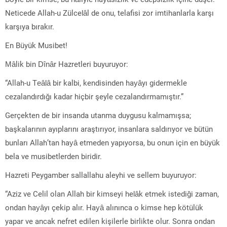
Neticede Allah-u Zülcelâl de onu, telafisi zor imtihanlarla karşı
karşıya bırakır.
En Büyük Musibet!
Mâlik bin Dînâr Hazretleri buyuruyor:
“Allah-u Teâlâ bir kalbi, kendisinden hayâyı gidermekle
cezalandırdığı kadar hiçbir şeyle cezalandırmamıştır.”
Gerçekten de bir insanda utanma duygusu kalmamışsa;
başkalarının ayıplarını araştırıyor, insanlara saldırıyor ve bütün
bunları Allah’tan hayâ etmeden yapıyorsa, bu onun için en büyük
bela ve musibetlerden biridir.
Hazreti Peygamber sallallahu aleyhi ve sellem buyuruyor:
“Aziz ve Celil olan Allah bir kimseyi helâk etmek istediği zaman,
ondan hayâyı çekip alır. Hayâ alınınca o kimse hep kötülük
yapar ve ancak nefret edilen kişilerle birlikte olur. Sonra ondan