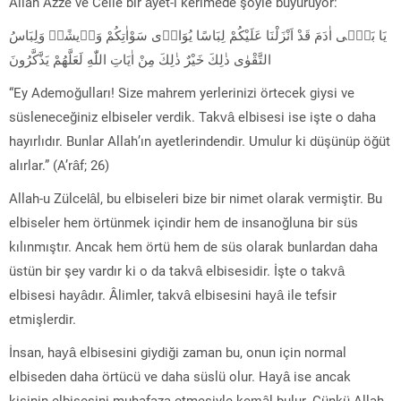
Allah Azze ve Celle bir âyet-i kerimede şöyle buyuruyor:
يَا بَنٖٓى اٰدَمَ قَدْ اَنْزَلْنَا عَلَيْكُمْ لِبَاسًا يُوَارٖى سَوْاٰتِكُمْ وَرٖيشًا۠ وَلِبَاسُ
التَّقْوٰى ذٰلِكَ خَيْرٌ ذٰلِكَ مِنْ اٰيَاتِ اللّٰهِ لَعَلَّهُمْ يَذَّكَّرُونَ
“Ey Ademoğulları! Size mahrem yerlerinizi örtecek giysi ve
süsleneceğiniz elbiseler verdik. Takvâ elbisesi ise işte o daha
hayırlıdır. Bunlar Allah’ın ayetlerindendir. Umulur ki düşünüp öğüt
alırlar.” (A’râf; 26)
Allah-u Zülcelâl, bu elbiseleri bize bir nimet olarak vermiştir. Bu
elbiseler hem örtünmek içindir hem de insanoğluna bir süs
kılınmıştır. Ancak hem örtü hem de süs olarak bunlardan daha
üstün bir şey vardır ki o da takvâ elbisesidir. İşte o takvâ
elbisesi hayâdır. Âlimler, takvâ elbisesini hayâ ile tefsir
etmişlerdir.
İnsan, hayâ elbisesini giydiği zaman bu, onun için normal
elbiseden daha örtücü ve daha süslü olur. Hayâ ise ancak
kişinin elbisesini muhafaza etmesiyle kemâl bulur. Çünkü Allah-