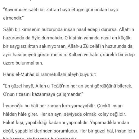
“Kavminden sâlih bir zattan hayâ ettiğin gibi ondan hayâ
etmendir.”
Sâlih bir kimsenin huzurunda insan nasıl edepli durursa, Allah’ın
huzurunda da öyle durmalıdır. O kişinin yanında nasıl en küçük
bir saygısızlıktan sakınıyorsan, Allah-u Zülcelâl’in huzurunda da
aynı hassasiyeti göstermelisin. Kalben ve hâlen, sürekli bir edep
üzere bulunmalısın.
Hâris el-Muhâsibî rahmetullahi aleyh buyurur:
“En güzel hayâ, Allah-u Teâlâ’nın her an seni gördüğünü bilerek,
O’nun rızasını kazanmaya çalışmandır.”
İnsanoğlu bu hâli her zaman koruyamayabilir. Çünkü insan
hâlden hâle girer. Her an aynı seviyede olmak kolay değildir.
Fakat kişi, yapabildiği kadarını yapmalıdır. Yapamadıklarından
değil, yapabildiklerinden sorumludur. Her bir güzel hâl, insan için
bir kazanç, bir fırsat ve bir hazinedir.