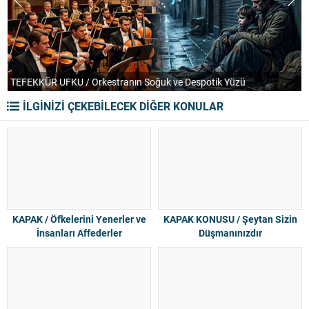
TEFEKKÜR UFKU / Orkestranın Soğuk ve Despotik Yüzü
P
İLGİNİZİ ÇEKEBİLECEK DİĞER KONULAR
KAPAK / Öfkelerini Yenerler ve
KAPAK KONUSU / Şeytan Sizin
İnsanları Affederler
Düşmanınızdır