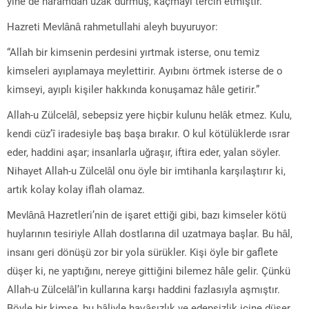
yine de haramdan uzak durmuş, kaçmayı tercih etmiştir.
Hazreti Mevlânâ rahmetullahi aleyh buyuruyor:
“Allah bir kimsenin perdesini yırtmak isterse, onu temiz
kimseleri ayıplamaya meylettirir. Ayıbını örtmek isterse de o
kimseyi, ayıplı kişiler hakkında konuşamaz hâle getirir.”
Allah-u Zülcelâl, sebepsiz yere hiçbir kulunu helâk etmez. Kulu,
kendi cüz’î iradesiyle baş başa bırakır. O kul kötülüklerde ısrar
eder, haddini aşar; insanlarla uğraşır, iftira eder, yalan söyler.
Nihayet Allah-u Zülcelâl onu öyle bir imtihanla karşılaştırır ki,
artık kolay kolay iflah olamaz.
Mevlânâ Hazretleri’nin de işaret ettiği gibi, bazı kimseler kötü
huylarının tesiriyle Allah dostlarına dil uzatmaya başlar. Bu hâl,
insanı geri dönüşü zor bir yola sürükler. Kişi öyle bir gaflete
düşer ki, ne yaptığını, nereye gittiğini bilemez hâle gelir. Çünkü
Allah-u Zülcelâl’in kullarına karşı haddini fazlasıyla aşmıştır.
Böyle bir kimse, bu hâliyle hayâsızlık ve edepsizlik içine düşer.