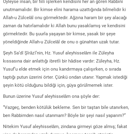
Öyleyse insan, bir fiili işlerken kendisini her an gören Rabbini
unutmamalıdır. Bir kimse elini harama uzattığında bilmelidir ki
Allah-u Zülcelâl onu görmektedir. Ağzına haram bir şey alacağı
zaman da hatırlamalıdır ki Allah bunu yasaklamış ve kendisini
görmektedir. Bu şuurla yaşayan bir kimse, yasak bir şeye
yöneldiğinde Allah-u Zülcelâl de onu o günahtan uzak tutar.
Şeyh Sa‘dî Şîrâzî’nin, Hz. Yusuf aleyhisselâm ile Züleyha
kıssasına dair anlattığı ibretli bir hâdise vardır: Züleyha, Hz.
Yusuf’u elde etmek için onu kandırmaya çalışırken, o sırada
taptığı putun üzerini örter. Çünkü ondan utanır. Yapmak istediği
şeyin kötü olduğunu bildiği için, güya görülmemek ister.
Bunun üzerine Yusuf aleyhisselâm ona şöyle der:
“Vazgeç, benden kötülük bekleme. Sen bir taştan bile utanırken,
ben Rabbimden nasıl utanmam? Böyle bir şeyi nasıl yaparım?”
Nitekim Yusuf aleyhisselâm, zindana girmeyi göze almış; fakat