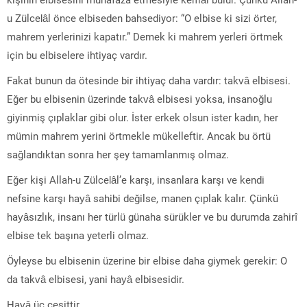
u Zülcelâl önce elbiseden bahsediyor: “O elbise ki sizi örter,
mahrem yerlerinizi kapatır.” Demek ki mahrem yerleri örtmek
için bu elbiselere ihtiyaç vardır.
Fakat bunun da ötesinde bir ihtiyaç daha vardır: takvâ elbisesi.
Eğer bu elbisenin üzerinde takvâ elbisesi yoksa, insanoğlu
giyinmiş çıplaklar gibi olur. İster erkek olsun ister kadın, her
mümin mahrem yerini örtmekle mükelleftir. Ancak bu örtü
sağlandıktan sonra her şey tamamlanmış olmaz.
Eğer kişi Allah-u Zülcelâl’e karşı, insanlara karşı ve kendi
nefsine karşı hayâ sahibi değilse, manen çıplak kalır. Çünkü
hayâsızlık, insanı her türlü günaha sürükler ve bu durumda zahirî
elbise tek başına yeterli olmaz.
Öyleyse bu elbisenin üzerine bir elbise daha giymek gerekir: O
da takvâ elbisesi, yani hayâ elbisesidir.
Hayâ üç çeşittir.