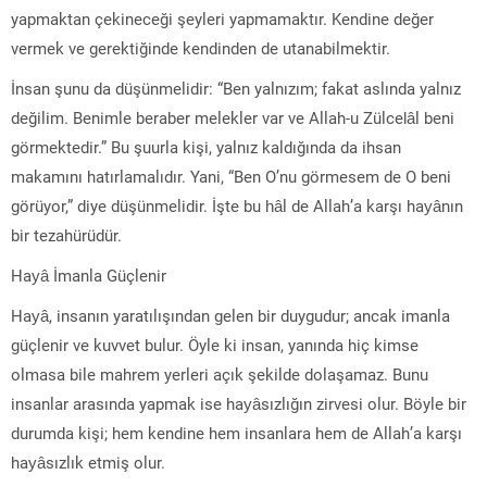
yapmaktan çekineceği şeyleri yapmamaktır. Kendine değer
vermek ve gerektiğinde kendinden de utanabilmektir.
İnsan şunu da düşünmelidir: “Ben yalnızım; fakat aslında yalnız
değilim. Benimle beraber melekler var ve Allah-u Zülcelâl beni
görmektedir.” Bu şuurla kişi, yalnız kaldığında da ihsan
makamını hatırlamalıdır. Yani, “Ben O’nu görmesem de O beni
görüyor,” diye düşünmelidir. İşte bu hâl de Allah’a karşı hayânın
bir tezahürüdür.
Hayâ İmanla Güçlenir
Hayâ, insanın yaratılışından gelen bir duygudur; ancak imanla
güçlenir ve kuvvet bulur. Öyle ki insan, yanında hiç kimse
olmasa bile mahrem yerleri açık şekilde dolaşamaz. Bunu
insanlar arasında yapmak ise hayâsızlığın zirvesi olur. Böyle bir
durumda kişi; hem kendine hem insanlara hem de Allah’a karşı
hayâsızlık etmiş olur.