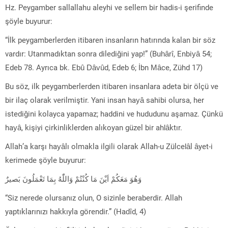
Hz. Peygamber sallallahu aleyhi ve sellem bir hadis-i şerifinde
şöyle buyurur:
“İlk peygamberlerden itibaren insanların hatırında kalan bir söz
vardır: Utanmadıktan sonra dilediğini yap!” (Buhârî, Enbiyâ 54;
Edeb 78. Ayrıca bk. Ebû Dâvûd, Edeb 6; İbn Mâce, Zühd 17)
Bu söz, ilk peygamberlerden itibaren insanlara adeta bir ölçü ve
bir ilaç olarak verilmiştir. Yani insan hayâ sahibi olursa, her
istediğini kolayca yapamaz; haddini ve hududunu aşamaz. Çünkü
hayâ, kişiyi çirkinliklerden alıkoyan güzel bir ahlâktır.
Allah’a karşı hayâlı olmakla ilgili olarak Allah-u Zülcelâl âyet-i
kerimede şöyle buyurur:
وَهُوَ مَعَكُمْ اَيْنَ مَا كُنْتُمْ وَاللّٰهُ بِمَا تَعْمَلُونَ بَصيرٌ
“Siz nerede olursanız olun, O sizinle beraberdir. Allah
yaptıklarınızı hakkıyla görendir.” (Hadîd, 4)