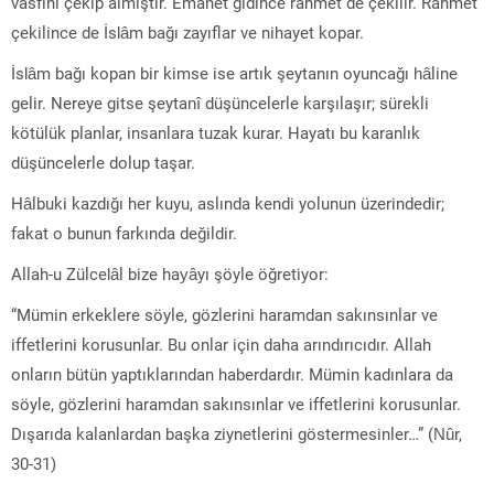
vasfını çekip almıştır. Emanet gidince rahmet de çekilir. Rahmet
çekilince de İslâm bağı zayıflar ve nihayet kopar.
İslâm bağı kopan bir kimse ise artık şeytanın oyuncağı hâline
gelir. Nereye gitse şeytanî düşüncelerle karşılaşır; sürekli
kötülük planlar, insanlara tuzak kurar. Hayatı bu karanlık
düşüncelerle dolup taşar.
Hâlbuki kazdığı her kuyu, aslında kendi yolunun üzerindedir;
fakat o bunun farkında değildir.
Allah-u Zülcelâl bize hayâyı şöyle öğretiyor:
“Mümin erkeklere söyle, gözlerini haramdan sakınsınlar ve
iffetlerini korusunlar. Bu onlar için daha arındırıcıdır. Allah
onların bütün yaptıklarından haberdardır. Mümin kadınlara da
söyle, gözlerini haramdan sakınsınlar ve iffetlerini korusunlar.
Dışarıda kalanlardan başka ziynetlerini göstermesinler…” (Nûr,
30-31)