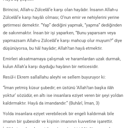
Birincisi, Allah-u Zülcelâl’e karşı olan hayâdır. İnsanın Allah-u
Zülcelâl’e karşı hayâlı olması; O’nun emir ve nehiylerini yerine
getirmesi demektir. “Yap” dediğini yapmak, “yapma” dediğinden
de sakınmaktır. İnsan bir işi yaparken, “Bunu yaparsam veya
yapmazsam Allah-u Zülcelâl’e karşı mahcup olur muyum?” diye
düşünüyorsa, bu hâl hayâdır; Allah’tan hayâ etmektir.
Emirleri aksatmamaya çalışmak ve haramlardan uzak durmak,
kulun Allah’a karşı duyduğu hayânın bir neticesidir.
Resûl-i Ekrem sallallahu aleyhi ve sellem buyuruyor ki:
“İman yetmiş küsur şubedir; en üstünü ‘Allah’tan başka ilâh
yoktur’ sözüdür, en altı ise insanlara eziyet veren bir şeyi yoldan
kaldırmaktır. Hayâ da imandandır.” (Buhârî, İman, 3)
Yolda insanlara eziyet verebilecek bir engeli kaldırmak bile
imanın bir şubesidir ve kişinin imanının kuvvetine işarettir.