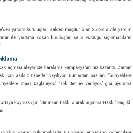
e’den yardım kuruluşları, selden mağdur olan 25 bin sivile yardım
tırlar ile yardıma koşan kuruluşlar, selin vurduğu sığınmacıların
.
çıklama
ucak açması aleyhinde karalama kampanyaları hız kazandı. Zaman
için asılsız haberler yayılıyor. Bunlardan bazıları, “Suriyelilere
riyelilere maaş bağlanıyor,” “Toki’den ev veriliyor,” gibi uydurma
 ortaya koymak için “Bir insan hakkı olarak Sığınma Hakkı” başlıklı
e:
ı uyruklu öğrenci bulunmaktadır. Bu öğrenciler Yabancı öğrencilere