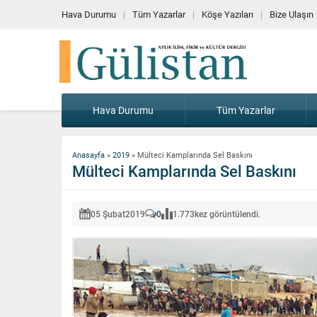
Hava Durumu
Tüm Yazarlar
Köşe Yazıları
Bize Ulaşın
Hava Durumu
Tüm Yazarlar
Anasayfa
»
2019
»
Mülteci Kamplarında Sel Baskını
Mülteci Kamplarında Sel Baskını
05 Şubat
2019
0
1.773
kez görüntülendi.