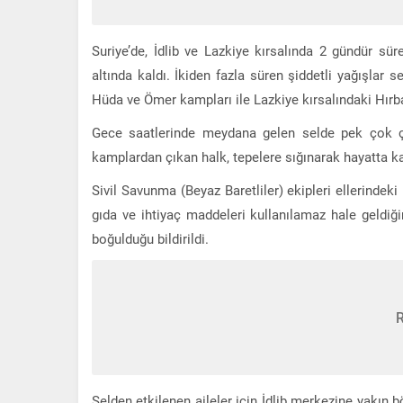
Suriye’de, İdlib ve Lazkiye kırsalında 2 gündür s
altında kaldı. İkiden fazla süren şiddetli yağışlar
Hüda ve Ömer kampları ile Lazkiye kırsalındaki Hır
Gece saatlerinde meydana gelen selde pek çok çad
kamplardan çıkan halk, tepelere sığınarak hayatta k
Sivil Savunma (Beyaz Baretliler) ekipleri ellerindeki
gıda ve ihtiyaç maddeleri kullanılamaz hale geldi
boğulduğu bildirildi.
Selden etkilenen aileler için İdlib merkezine yakın