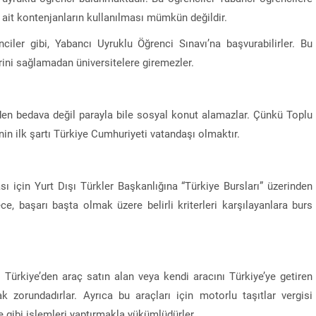
e ait kontenjanların kullanılması mümkün değildir.
nciler gibi, Yabancı Uyruklu Öğrenci Sınavı’na başvurabilirler. Bu
rini sağlamadan üniversitelere giremezler.
’den bedava değil parayla bile sosyal konut alamazlar. Çünkü Toplu
in ilk şartı Türkiye Cumhuriyeti vatandaşı olmaktır.
sı için Yurt Dışı Türkler Başkanlığına “Türkiye Bursları” üzerinden
e, başarı başta olmak üzere belirli kriterleri karşılayanlara burs
k. Türkiye’den araç satın alan veya kendi aracını Türkiye’ye getiren
ak zorundadırlar. Ayrıca bu araçları için motorlu taşıtlar vergisi
 gibi işlemleri yaptırmakla yükümlüdürler.