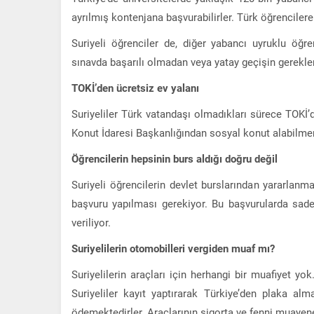
ayrılmış kontenjana başvurabilirler. Türk öğrenciler
Suriyeli öğrenciler de, diğer yabancı uyruklu öğre
sınavda başarılı olmadan veya yatay geçişin gerekle
TOKİ’den ücretsiz ev yalanı
Suriyeliler Türk vatandaşı olmadıkları sürece TOKİ
Konut İdaresi Başkanlığından sosyal konut alabilmen
Öğrencilerin hepsinin burs aldığı doğru değil
Suriyeli öğrencilerin devlet burslarından yararlanma
başvuru yapılması gerekiyor. Bu başvurularda sadec
veriliyor.
Suriyelilerin otomobilleri vergiden muaf mı?
Suriyelilerin araçları için herhangi bir muafiyet yo
Suriyeliler kayıt yaptırarak Türkiye’den plaka alm
ödemektedirler. Araçlarının sigorta ve fenni muayene