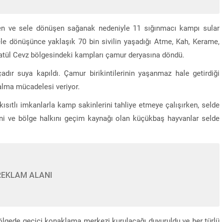
üren ve sele dönüşen sağanak nedeniyle 11 sığınmacı kampı sular
 sele dönüşünce yaklaşık 70 bin sivilin yaşadığı Atme, Kah, Kerame,
batül Cevz bölgesindeki kampları çamur deryasına döndü.
ır suya kapıldı. Çamur birikintilerinin yaşanmaz hale getirdiği
alma mücadelesi veriyor.
 kısıtlı imkanlarla kamp sakinlerini tahliye etmeye çalışırken, selde
ğini ve bölge halkını geçim kaynağı olan küçükbaş hayvanlar selde
REKLAM ALANI
 bölgede geçici konaklama merkezi kurulacağı duyuruldu ve her türlü