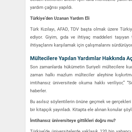
yardım çağrısı yapıldı.
Türkiye’den Uzanan Yardım Eli
Türk Kızılayı, AFAD, TDV başta olmak üzere Türkiy
ediyor. Giyim, gıda ve ihtiyaç maddeleri taşıyan 
ihtiyaçlarını karşılamak için çalışmalarını sürdürüyor
Mültecilere Yapılan Yardımlar Hakkında A
Son zamanlarda hükümetin Suriyeli mültecilere k
zaman halkı mazlum mülteciler aleyhine kışkırtmak 
imtihansız üniversitede okuma hakkı veriliyor,” “Su
haberler.
Bu asılsız söylentilerin önüne geçmek ve gerçekleri
bir kitapçık yayınladı. Kitapta ele alınan konular şöyl
İmtihansız üniversiteye gittikleri doğru mu?
Türkiye’de üniversitelerde yaklaşık 120 bin yabanc