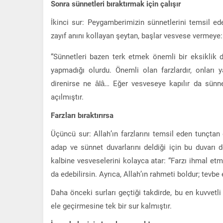
Sonra sünnetleri bıraktırmak için çalışır
İkinci sur: Peygamberimizin sünnetlerini temsil eden
zayıf anını kollayan şeytan, başlar vesvese vermeye:
“Sünnetleri bazen terk etmek önemli bir eksiklik d
yapmadığı olurdu. Önemli olan farzlardır, onları 
direnirse ne âlâ… Eğer vesveseye kapılır da sünnet
açılmıştır.
Farzları bıraktırırsa
Üçüncü sur: Allah’ın farzlarını temsil eden tunçt
adap ve sünnet duvarlarını deldiği için bu duvarı
kalbine vesveselerini kolayca atar: “Farzı ihmal 
da edebilirsin. Ayrıca, Allah’ın rahmeti boldur; tevbe
Daha önceki surları geçtiği takdirde, bu en kuvvetl
ele geçirmesine tek bir sur kalmıştır.