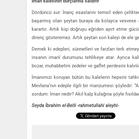
İman kalesinin burçlarına saldırır
Dördüncü sur: İnanç esaslarını temsil eden çelikte
başarmış olan şeytan buraya da kolayca vesvese ata
karartır. Artık kişi doğruyu eğriden ayırt etme gücü
direnç gösteremez. Artık şeytan son kaleyi de ele ge
Demek ki edepleri, sünnetleri ve farzları terk etmey
insanın imanî durumunu tehlikeye atar. Ayrıca kal
bozar, muhabbetini zedeler ve gaflet perdesini kalınla
İmanımızı koruyan bütün bu kalelerin hepsini tahk
Mevlana’nın edeple ilgili bir manzumesi şöyledir: “A
sordum: İman nedir? Akıl kalp kulağına şöyle fısıldadı
Seyda İbrahim el-Bellî -rahmetullahi aleyhi-