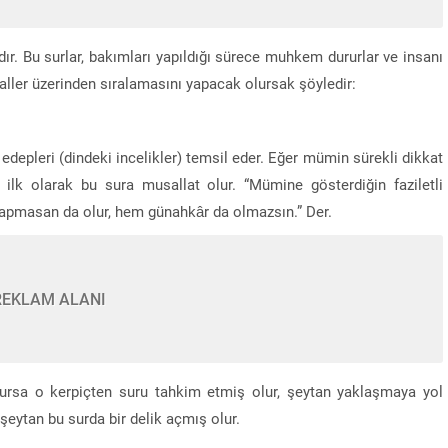
dır. Bu surlar, bakımları yapıldığı sürece muhkem dururlar ve insanı
saller üzerinden sıralamasını yapacak olursak şöyledir:
, edepleri (dindeki incelikler) temsil eder. Eğer mümin sürekli dikkat
ilk olarak bu sura musallat olur. “Mümine gösterdiğin faziletli
 Yapmasan da olur, hem günahkâr da olmazsın.” Der.
REKLAM ALANI
rursa o kerpiçten suru tahkim etmiş olur, şeytan yaklaşmaya yol
eytan bu surda bir delik açmış olur.