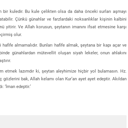
n bir kuledir. Bu kule çelikten olsa da daha önceki surları aşmayı
bilir. Çünkü günahlar ve farzlardaki noksanlıklar kişinin kalbini
nü yitirir. Ve Allah korusun, şeytanın imanını ifsat etmesine karşı
çirmiş olur.
i hafife almamalıdır. Bunları hafife almak, şeytana bir kapı açar ve
binde günahlardan mütevellit oluşan siyah lekeler, onun ahlakını
ştırır.
im etmek lazımdır ki, şeytan aleyhimize hiçbir yol bulamasın. Hz.
ç gözlerini bak, Allah kelamı olan Kur’an ayet ayet edeptir. Akıldan
: ‘İman edeptir.’