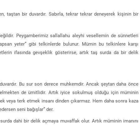
, taştan bir duvardır. Sabırla, tekrar tekrar deneyerek kişinin bir
eğildir. Peygamberimiz sallallahu aleyhi vesellemin de sünnetleri
yapsan yeter” gibi telkinlerde bulunur. Mümin bu telkinlere karşı
lerin ifasında gevşeklik gösterirse, artık taş surda da bir delik
an duvardır. Bu sur son derece muhkemdir. Ancak şeytan daha önce
 delmekten de ümitlidir. Artık iyice sokulmuş olduğu için müminin
etmek veya terk etmek insanı dinden çıkarmaz. Hem daha sonra kaza
 edersen seni bağışlar” der.
i surda dahi bir delik açmaya muvaffak olur. Artık müminin imanını