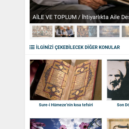
AİLE VE TOPLUM / İhtiyarlıkta Aile D
İLGİNİZİ ÇEKEBİLECEK DİĞER KONULAR
Sure-i Hümeze’nin kısa tefsiri
Son Dö