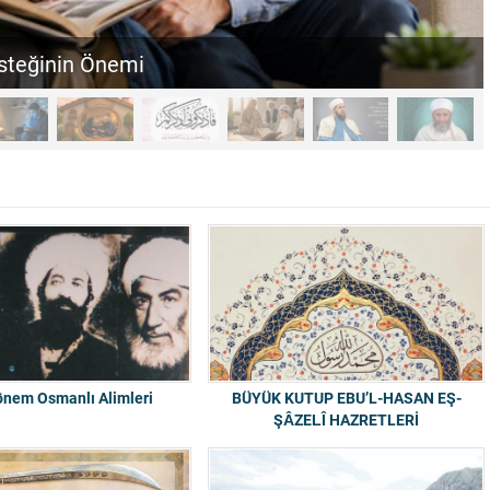
esteğinin Önemi
nem Osmanlı Alimleri
BÜYÜK KUTUP EBU’L-HASAN EŞ-
ŞÂZELÎ HAZRETLERİ