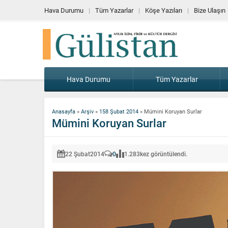
Hava Durumu
Tüm Yazarlar
Köşe Yazıları
Bize Ulaşın
Hava Durumu
Tüm Yazarlar
Anasayfa
»
Arşiv
»
158 Şubat 2014
»
Mümini Koruyan Surlar
Mümini Koruyan Surlar
22 Şubat
2014
0
1.283
kez görüntülendi.