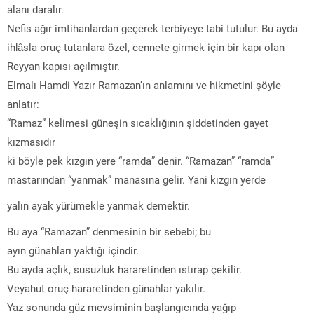
alanı daralır.
Nefis ağır imtihanlardan geçerek terbiyeye tabi tutulur. Bu ayda
ihlâsla oruç tutanlara özel, cennete girmek için bir kapı olan
Reyyan kapısı açılmıştır.
Elmalı Hamdi Yazır Ramazan’ın anlamını ve hikmetini şöyle
anlatır:
“Ramaz” kelimesi güneşin sıcaklığının şiddetinden gayet
kızmasıdır
ki böyle pek kızgın yere “ramda” denir. “Ramazan” “ramda”
mastarından “yanmak” manasına gelir. Yani kızgın yerde
yalın ayak yürümekle yanmak demektir.
Bu aya “Ramazan” denmesinin bir sebebi; bu
ayın günahları yaktığı içindir.
Bu ayda açlık, susuzluk hararetinden ıstırap çekilir.
Veyahut oruç hararetinden günahlar yakılır.
Yaz sonunda güz mevsiminin başlangıcında yağıp