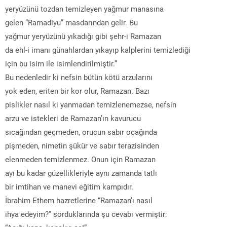
yeryüzünü tozdan temizleyen yağmur manasına
gelen “Ramadiyu” masdarından gelir. Bu
yağmur yeryüzünü yıkadığı gibi şehr-i Ramazan
da ehl-i imanı günahlardan yıkayıp kalplerini temizlediği
için bu isim ile isimlendirilmiştir.”
Bu nedenledir ki nefsin bütün kötü arzularını
yok eden, eriten bir kor olur, Ramazan. Bazı
pislikler nasıl ki yanmadan temizlenemezse, nefsin
arzu ve istekleri de Ramazan’ın kavurucu
sıcağından geçmeden, orucun sabır ocağında
pişmeden, nimetin şükür ve sabır terazisinden
elenmeden temizlenmez. Onun için Ramazan
ayı bu kadar güzellikleriyle aynı zamanda tatlı
bir imtihan ve manevi eğitim kampıdır.
İbrahim Ethem hazretlerine “Ramazan’ı nasıl
ihya edeyim?” sorduklarında şu cevabı vermiştir: