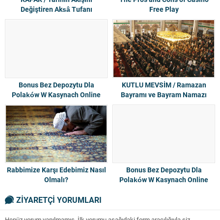
Değiştiren Aksâ Tufanı
Free Play
Bonus Bez Depozytu Dla
KUTLU MEVSİM / Ramazan
Polaków W Kasynach Online
Bayramı ve Bayram Namazı
2023
Rabbimize Karşı Edebimiz Nasıl
Bonus Bez Depozytu Dla
Olmalı?
Polaków W Kasynach Online
2023
ZİYARETÇİ YORUMLARI
Henüz yorum yapılmamış. İlk yorumu aşağıdaki form aracılığıyla siz