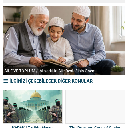
AİLE VE TOPLUM / İhtiyarlıkta Aile Desteğinin Önemi
T
İLGİNİZİ ÇEKEBİLECEK DİĞER KONULAR
KAPAK / Tarihin Akışını
The Pros and Cons of Casino