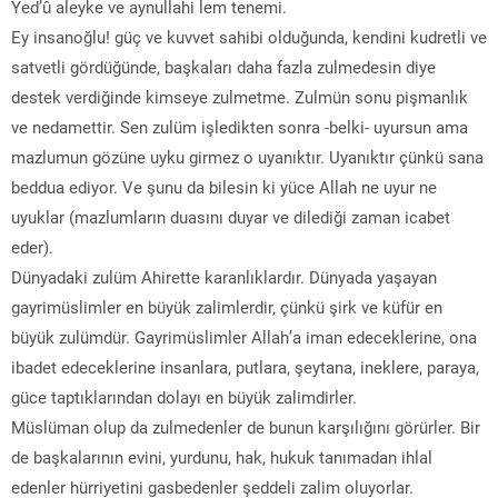
Yed’û aleyke ve aynullahi lem tenemi.
Ey insanoğlu! güç ve kuvvet sahibi olduğunda, kendini kudretli ve
satvetli gördüğünde, başkaları daha fazla zulmedesin diye
destek verdiğinde kimseye zulmetme. Zulmün sonu pişmanlık
ve nedamettir. Sen zulüm işledikten sonra -belki- uyursun ama
mazlumun gözüne uyku girmez o uyanıktır. Uyanıktır çünkü sana
beddua ediyor. Ve şunu da bilesin ki yüce Allah ne uyur ne
uyuklar (mazlumların duasını duyar ve dilediği zaman icabet
eder).
Dünyadaki zulüm Ahirette karanlıklardır. Dünyada yaşayan
gayrimüslimler en büyük zalimlerdir, çünkü şirk ve küfür en
büyük zulümdür. Gayrimüslimler Allah’a iman edeceklerine, ona
ibadet edeceklerine insanlara, putlara, şeytana, ineklere, paraya,
güce taptıklarından dolayı en büyük zalimdirler.
Müslüman olup da zulmedenler de bunun karşılığını görürler. Bir
de başkalarının evini, yurdunu, hak, hukuk tanımadan ihlal
edenler hürriyetini gasbedenler şeddeli zalim oluyorlar.