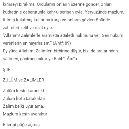
kimseyi bırakma. Ordularını onların üzerine gönder, onları
kudretinle ceberutunla kahr-u perişan eyle. Yeryüzünde mazlum,
itilmiş kakılmış kullarına karşı ve onların gözleri önünde
zalimleri zelil ve rezil eyle.
“Allahım! Zalimlerle aramızda adaletli hükmünü ver. Sen hüküm
verenlerin en hayırlısısın.” (A’râf; 89)
Ey yüce Allahım! Zalimleri birbirine düşür, bizi de aralarından
sâlimen, gânimen çıkar ya Rabbî. Âmîn.
ŞİİR
ZULÜM ve ZALİMLER
Zulüm kesin karanlıktır
Zulüm kötü bataklıktır
Zalim belki uyur ama,
Mazlum kesin uyanıktır
Ellerini göğe açmış