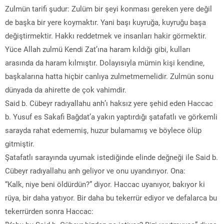
Zulmün tarifi şudur: Zulüm bir şeyi konması gereken yere değil
de başka bir yere koymaktır. Yani başı kuyruğa, kuyruğu başa
değiştirmektir. Hakkı reddetmek ve insanları hakir görmektir.
Yüce Allah zulmü Kendi Zat’ına haram kıldığı gibi, kulları
arasında da haram kılmıştır. Dolayısıyla mümin kişi kendine,
başkalarına hatta hiçbir canlıya zulmetmemelidir. Zulmün sonu
dünyada da ahirette de çok vahimdir.
Said b. Cübeyr radıyallahu anh’ı haksız yere şehid eden Haccac
b. Yusuf es Sakafi Bağdat’a yakın yaptırdığı şatafatlı ve görkemli
sarayda rahat edememiş, huzur bulamamış ve böylece ölüp
gitmiştir.
Şatafatlı sarayında uyumak istediğinde elinde değneği ile Said b.
Cübeyr radıyallahu anh geliyor ve onu uyandırıyor. Ona:
“Kalk, niye beni öldürdün?” diyor. Haccac uyanıyor, bakıyor ki
rüya, bir daha yatıyor. Bir daha bu tekerrür ediyor ve defalarca bu
tekerrürden sonra Haccac: