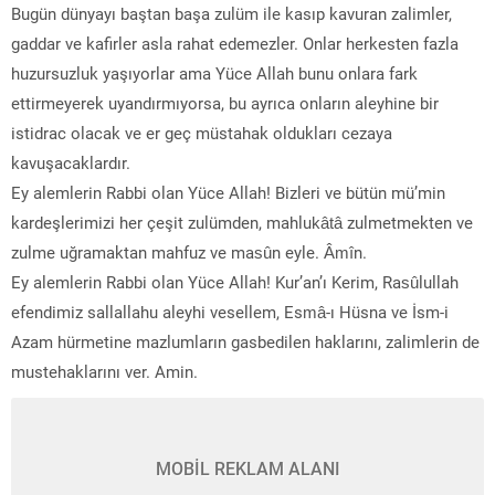
Bugün dünyayı baştan başa zulüm ile kasıp kavuran zalimler,
gaddar ve kafirler asla rahat edemezler. Onlar herkesten fazla
huzursuzluk yaşıyorlar ama Yüce Allah bunu onlara fark
ettirmeyerek uyandırmıyorsa, bu ayrıca onların aleyhine bir
istidrac olacak ve er geç müstahak oldukları cezaya
kavuşacaklardır.
Ey alemlerin Rabbi olan Yüce Allah! Bizleri ve bütün mü’min
kardeşlerimizi her çeşit zulümden, mahlukâtâ zulmetmekten ve
zulme uğramaktan mahfuz ve masûn eyle. Âmîn.
Ey alemlerin Rabbi olan Yüce Allah! Kur’an’ı Kerim, Rasûlullah
efendimiz sallallahu aleyhi vesellem, Esmâ-ı Hüsna ve İsm-i
Azam hürmetine mazlumların gasbedilen haklarını, zalimlerin de
mustehaklarını ver. Amin.
MOBİL REKLAM ALANI