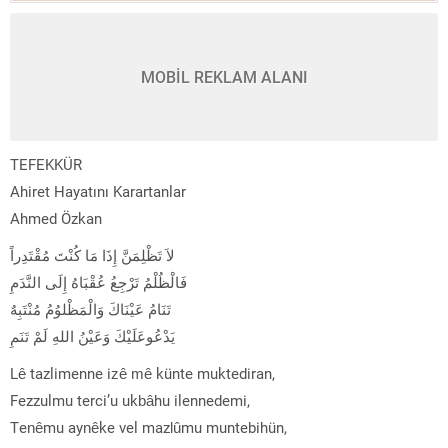
MOBİL REKLAM ALANI
TEFEKKÜR
Ahiret Hayatını Karartanlar
Ahmed Özkan
لاَ تَظْلِمَنَّ إِذَا مَا كُنْتَ مُقْتَدِراً
فَالْظُلْمُ تَرْجِعُ عُقْبَاهُ إِلَى النَّدَمِ
تَنَامُ عَيْنَاكَ وَالْمَظْلوُمُ مُنْتَبِهٌ
يَدْعُوعَلَيْكَ وَعَيْنُ اللهِ لَمْ تَنَمِ
Lê tazlimenne izê mê künte muktediran,
Fezzulmu terci’u ukbâhu ilennedemi,
Tenêmu aynêke vel mazlûmu muntebihün,