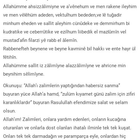
Allahümme ahsizzâlimiyne ve a’vênehum ve men rakene ileyhim
ve men vêlêhüm adeden, vektulhum bededen,ve lê tuğadir
minhum eheden ve sallit aleyhim cünûdeke ve demmirhum bi
kudratike ve ceberrûtike ve ezilhum liibedik el mazlûmîn vel
mustad’afin filarzi yê rabb el âlemîn.
Rabbenefteh beynene ve beyne kavminê bil hakkı ve ente hayr ül
fêtihîn.
Allahümme sallit iz zâlimîyne alazzâlimîyne ve ahricne min
beynihim sêlimîyne.
Okunuşu: “Allah’ı zalimlerin yaptığından habersiz sanma”
buyuran yüce Allah’a hamd, “zulüm kıyamet günü zalim için zifiri
karanlıklardır” buyuran Rasulullah efendimize salat ve selam
olsun.
Allah’ım! Zalimleri, onlara yardım edenleri, onların kucağına
oturanları ve onlarla dost olanları ihatalı ilminle tek tek kuşat.
Onları tek tek darmadağın ve paramparça eyle, onlardan hiç