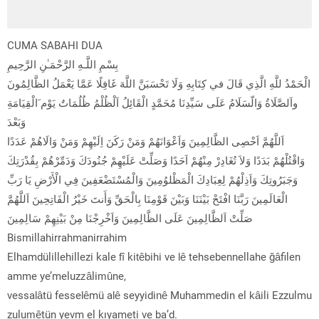
CUMA SABAHI DUA
بِسْمِ اللَّـهِ الرَّحْمَـٰنِ الرَّحِيمِ
الْحَمْدُ للَّهِ الَّذِي قَالَ في كِتَابِهِ وَلَا تَحْسَبَنَّ اللَّهَ غَافِلًا عَمَّا يَعْمَلُ الظَّالِمُونَ
واَلصَّلَاةُ وَالّسَلَامُ عَلَى سَيِّدِنَا مُحَمَّدٍ الْقَائِلُ اَلْظُلْمُ ظُلُمَاتٌ يَوْم َالْقِيَامَةِ
وَبَعْدَ
اَللَّهُمَّ اَحْصِى الظَّالِمِينَ وَاَعْوَانَهُمْ وَمَنْ رَكَنَ اِلَيْهِمْ وَمَنْ وَالَاهُمْ عَدَدًا
وَاقْتُلْهُمْ بَدَدًا وَلاَ تُغَادِرْ مِنْهُمْ اَحَدًا وَصَلِّتْ عَلَيْهِمْ جُنُودَكَ وَدَمِّرْهُمْ بِقُدْرَتِكَ
وَجَبَرُوتِكَ وَاَذِلْهُمْ لِعِبَادِكَ الْمَظْلوُمِينَ وَالْمُسْتَضْعَفِينَ فِي الْأَرْضِ يَا رَبِّ
الْعَالَمِينَ رَبَّنَا افْتَحْ بَيْنَنَا وَبَيْنَ قَوْمِنَا بِالْحَقِّ وَأَنتَ خَيْرُ الْفَاتِحِينَ اَللَّهُمَّ
صَلِّتْ اَلظَّالِمِينَ عَلَى الظَّالِمِينَ وَاَخْرِجْنَا مِنْ بَيْنِهِمْ سَالِمِينَ
Bismillahirrahmanirrahim
Elhamdülillehillezi kale fî kitêbihi ve lê tehsebennellahe ğâfilen
amme ye’meluzzâlimûne,
vessalâtü fesselêmü alê seyyidinê Muhammedin el kâili Ezzulmu
zulumêtün yevm el kıyameti ve ba’d.