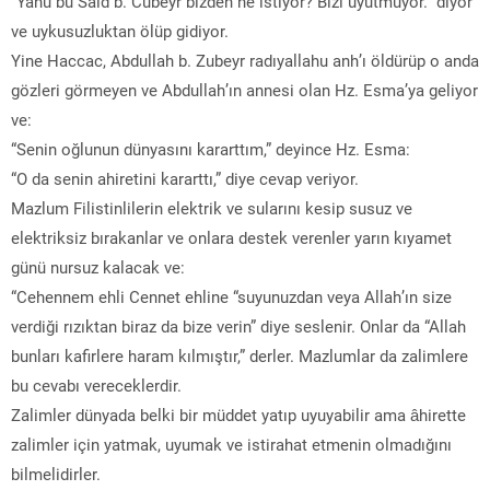
“Yahu bu Said b. Cübeyr bizden ne istiyor? Bizi uyutmuyor.” diyor
ve uykusuzluktan ölüp gidiyor.
Yine Haccac, Abdullah b. Zubeyr radıyallahu anh’ı öldürüp o anda
gözleri görmeyen ve Abdullah’ın annesi olan Hz. Esma’ya geliyor
ve:
“Senin oğlunun dünyasını kararttım,” deyince Hz. Esma:
“O da senin ahiretini kararttı,” diye cevap veriyor.
Mazlum Filistinlilerin elektrik ve sularını kesip susuz ve
elektriksiz bırakanlar ve onlara destek verenler yarın kıyamet
günü nursuz kalacak ve:
“Cehennem ehli Cennet ehline “suyunuzdan veya Allah’ın size
verdiği rızıktan biraz da bize verin” diye seslenir. Onlar da “Allah
bunları kafirlere haram kılmıştır,” derler. Mazlumlar da zalimlere
bu cevabı vereceklerdir.
Zalimler dünyada belki bir müddet yatıp uyuyabilir ama âhirette
zalimler için yatmak, uyumak ve istirahat etmenin olmadığını
bilmelidirler.