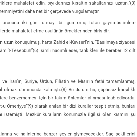
ere muhalefet edin, bıyıklarınızı kısaltın sakallarınızı uzatın.”(3)
mmiyetini daha net bir çerçevede vurgulamıştır.
 orucunu iki gün tutmayı bir gün oruç tutan gayrimüslimlere
erde muhalefet etme usulünün örneklerinden birisidir.
 uzun konuşulmuş, hatta Zahid el-Kevserî’nin, “Basılmaya ziyadesi
mi’t-Teşebbüh”(6) isimli hacimli eser, tahkikleri ile beraber 12 cilt
ve İran’ın, Suriye, Ürdün, Filistin ve Mısır’ın fethi tamamlanmış,
 olmak durumunda kalmıştı.(8) Bu durum hiç şüphesiz karşılıklı
lere benzememesi için bir takım önlemler alınması icab ediyordu.
 Ömeriyye”(9) olarak anılan bir dizi kurallar tespit etmiş, bunları
ı istemişti. Mezkûr kuralların konumuzla ilgilisi olan kısmını şu
klarına ve nalinlerine benzer şeyler giymeyecekler. Saç şekillerini