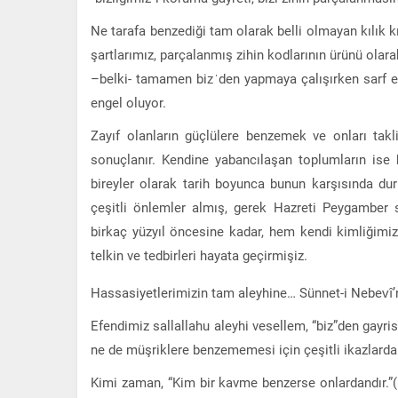
Ne tarafa benzediği tam olarak belli olmayan kılık 
şartlarımız, parçalanmış zihin kodlarının ürünü olara
–belki- tamamen bizˈden yapmaya çalışırken sarf e
engel oluyor.
Zayıf olanların güçlülere benzemek ve onları tak
sonuçlanır. Kendine yabancılaşan toplumların ise 
bireyler olarak tarih boyunca bunun karşısında dur
çeşitli önlemler almış, gerek Hazreti Peygamber s
birkaç yüzyıl öncesine kadar, hem kendi kimliğimiz
telkin ve tedbirleri hayata geçirmişiz.
Hassasiyetlerimizin tam aleyhine… Sünnet-i Nebevî
Efendimiz sallallahu aleyhi vesellem, “biz”den gayr
ne de müşriklere benzememesi için çeşitli ikazlard
Kimi zaman, “Kim bir kavme benzerse onlardandır.”(