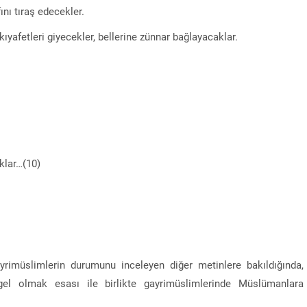
nı tıraş edecekler.
ıyafetleri giyecekler, bellerine zünnar bağlayacaklar.
klar…(10)
rimüslimlerin durumunu inceleyen diğer metinlere bakıldığında,
el olmak esası ile birlikte gayrimüslimlerinde Müslümanlara