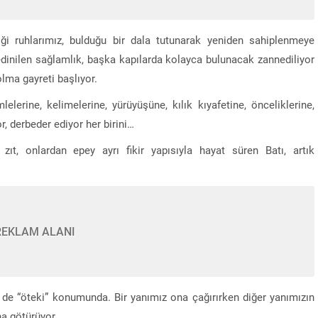
ği ruhlarımız, bulduğu bir dala tutunarak yeniden sahiplenmeye
le edinilen sağlamlık, başka kapılarda kolayca bulunacak zannediliyor
lma gayreti başlıyor.
elerine, kelimelerine, yürüyüşüne, kılık kıyafetine, önceliklerine,
or, derbeder ediyor her birini…
ıt, onlardan epey ayrı fikir yapısıyla hayat süren Batı, artık
REKLAM ALANI
 de “öteki” konumunda. Bir yanımız ona çağırırken diğer yanımızın
na götürüyor.