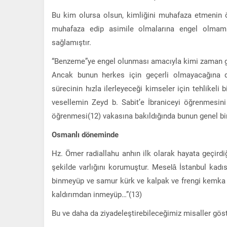
Bu kim olursa olsun, kimliğini muhafaza etmenin 
muhafaza edip asimile olmalarına engel olmamış
sağlamıştır.
“Benzeme”ye engel olunması amacıyla kimi zaman gayr
Ancak bunun herkes için geçerli olmayacağına dik
sürecinin hızla ilerleyeceği kimseler için tehlikeli
vesellemin Zeyd b. Sabit’e İbraniceyi öğrenmesin
öğrenmesi(12) vakasına bakıldığında bunun genel bir
Osmanlı döneminde
Hz. Ömer radiallahu anhın ilk olarak hayata geçir
şekilde varlığını korumuştur. Meselâ İstanbul kadı
binmeyüp ve samur kürk ve kalpak ve frengi kemka 
kaldırımdan inmeyüp…”(13)
Bu ve daha da ziyadeleştirebileceğimiz misaller gö