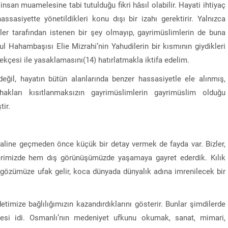
 insan muamelesine tabi tutulduğu fikri hâsıl olabilir. Hayati ihtiyaç
asiyette yönetildikleri konu dışı bir izahı gerektirir. Yalnızca
r tarafından istenen bir şey olmayıp, gayrimüslimlerin de buna
ul Hahambaşısı Elie Mizrahi’nin Yahudilerin bir kısmının giydikleri
erekçesi ile yasaklamasını(14) hatırlatmakla iktifa edelim.
değil, hayatın bütün alanlarında benzer hassasiyetle ele alınmış,
akları kısıtlanmaksızın gayrimüslimlerin gayrimüslim olduğu
ir.
haline geçmeden önce küçük bir detay vermek de fayda var. Bizler,
lerimizde hem dış görünüşümüzde yaşamaya gayret ederdik. Kılık
 gözümüze ufak gelir, koca dünyada dünyalık adına imrenilecek bir
timize bağlılığımızın kazandırdıklarını gösterir. Bunlar şimdilerde
esilesi idi. Osmanlı’nın medeniyet ufkunu okumak, sanat, mimari,