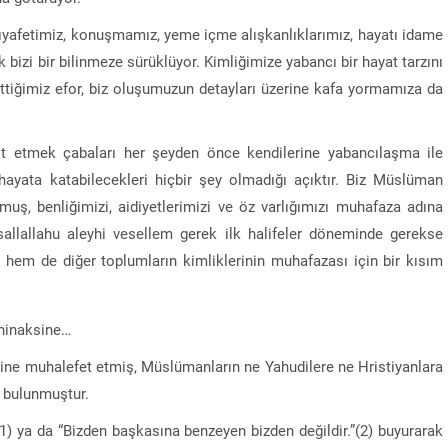
kıyafetimiz, konuşmamız, yeme içme alışkanlıklarımız, hayatı idame
k bizi bir bilinmeze sürüklüyor. Kimliğimize yabancı bir hayat tarzını
ttiğimiz efor, biz oluşumuzun detayları üzerine kafa yormamıza da
lit etmek çabaları her şeyden önce kendilerine yabancılaşma ile
hayata katabilecekleri hiçbir şey olmadığı açıktır. Biz Müslüman
muş, benliğimizi, aidiyetlerimizi ve öz varlığımızı muhafaza adına
allallahu aleyhi vesellem gerek ilk halifeler döneminde gerekse
 hem de diğer toplumların kimliklerinin muhafazası için bir kısım
’ninaksine…
isine muhalefet etmiş, Müslümanların ne Yahudilere ne Hristiyanlara
a bulunmuştur.
1) ya da “Bizden başkasına benzeyen bizden değildir.”(2) buyurarak