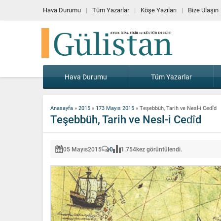
Hava Durumu
Tüm Yazarlar
Köşe Yazıları
Bize Ulaşın
Hava Durumu
Tüm Yazarlar
Anasayfa
»
2015
»
173 Mayıs 2015
»
Teşebbüh, Tarih ve Nesl-i Cedîd
Teşebbüh, Tarih ve Nesl-i Cedîd
05 Mayıs
2015
0
1.754
kez görüntülendi.