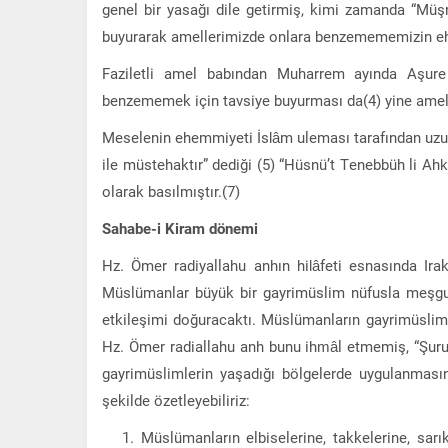
genel bir yasağı dile getirmiş, kimi zamanda “Müşrikl
buyurarak amellerimizde onlara benzemememizin ehe
Faziletli amel babından Muharrem ayında Aşure
benzememek için tavsiye buyurması da(4) yine amell
Meselenin ehemmiyeti İslâm uleması tarafından uzun
ile müstehaktır” dediği (5) “Hüsnü’t Tenebbüh li Ahkâ
olarak basılmıştır.(7)
Sahabe-i Kiram dönemi
Hz. Ömer radiyallahu anhın hilâfeti esnasında Irak 
Müslümanlar büyük bir gayrimüslim nüfusla meşgul
etkileşimi doğuracaktı. Müslümanların gayrimüslim
Hz. Ömer radiallahu anh bunu ihmâl etmemiş, “Şurut-u
gayrimüslimlerin yaşadığı bölgelerde uygulanmasın
şekilde özetleyebiliriz:
Müslümanların elbiselerine, takkelerine, sarı