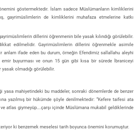
önemini göstermektedir. İslam sadece Müslümanların kimliklerini
, gayrimüslimlerin de kimliklerini muhafaza etmelerine katkı
imüslimlerin dillerini öğrenmenin bile yasak kılındığı görülebilir.
kat edilmelidir. Gayrimüslimlerin dillerini öğrenmekle asimile
 bir anlam ifade eden bu durum, örneğin Efendimiz sallallahu aleyhi
i emir buyurması ve onun 15 gün gibi kısa bir sürede İbraniceyi
 yasak olmadığı görülebilir.
diği yasa mahiyetindeki bu maddeler, sonraki dönemlerde de benzer
sına yazılmış bir hükümde şöyle denilmektedir: “Kefere taifesi ata
ve atlas giymeyüp….çarşı içinde Müslümana mukabil geldiklerinde
steriyor ki benzemek meselesi tarih boyunca önemini korumuştur.