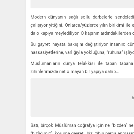
Modern dünyanın sağlı sollu darbelerle sendeledi
çalışıyor yitiğini. Onlarca/yüzlerce yılın birikimi i
da o kapıya meylediliyor. O kapının ardındakilerden o
Bu gayret hayata bakışını değiştiriyor insanın; cüml
hassasiyetlerine, varlığıyla yokluğuna, “ruhuna” işliy
Müslümanların dünya telakkisi ile taban tabana z
zihinlerimizde net olmayan bir yapıya sahip…
Batı, birçok Müslüman coğrafya için ne “bizden” ne
“bizliğimiz”i koruma gayreti, bizi zihin parçalanması