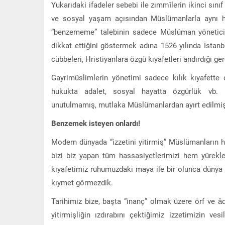
Yukarıdaki ifadeler sebebi ile zımmîlerin ikinci sınıf
ve sosyal yaşam açısından Müslümanlarla aynı hass
“benzememe” talebinin sadece Müslüman yöneticile
dikkat ettiğini göstermek adına 1526 yılında İstanb
cübbeleri, Hristiyanlara özgü kıyafetleri andırdığı g
Gayrimüslimlerin yönetimi sadece kılık kıyafette 
hukukta adalet, sosyal hayatta özgürlük vb. h
unutulmamış, mutlaka Müslümanlardan ayırt edilmişt
Benzemek isteyen onlardı!
Modern dünyada “izzetini yitirmiş” Müslümanların 
bizi biz yapan tüm hassasiyetlerimizi hem yürek
kıyafetimiz ruhumuzdaki maya ile bir olunca dünya
kıymet görmezdik.
Tarihimiz bize, başta “inanç” olmak üzere örf ve âde
yitirmişliğin ızdırabını çektiğimiz izzetimizin v