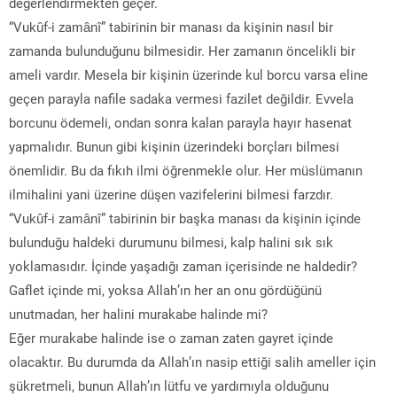
değerlendirmekten geçer.
“Vukûf-i zamânî” tabirinin bir manası da kişinin nasıl bir
zamanda bulunduğunu bilmesidir. Her zamanın öncelikli bir
ameli vardır. Mesela bir kişinin üzerinde kul borcu varsa eline
geçen parayla nafile sadaka vermesi fazilet değildir. Evvela
borcunu ödemeli, ondan sonra kalan parayla hayır hasenat
yapmalıdır. Bunun gibi kişinin üzerindeki borçları bilmesi
önemlidir. Bu da fıkıh ilmi öğrenmekle olur. Her müslümanın
ilmihalini yani üzerine düşen vazifelerini bilmesi farzdır.
“Vukûf-i zamânî” tabirinin bir başka manası da kişinin içinde
bulunduğu haldeki durumunu bilmesi, kalp halini sık sık
yoklamasıdır. İçinde yaşadığı zaman içerisinde ne haldedir?
Gaflet içinde mi, yoksa Allah’ın her an onu gördüğünü
unutmadan, her halini murakabe halinde mi?
Eğer murakabe halinde ise o zaman zaten gayret içinde
olacaktır. Bu durumda da Allah’ın nasip ettiği salih ameller için
şükretmeli, bunun Allah’ın lütfu ve yardımıyla olduğunu