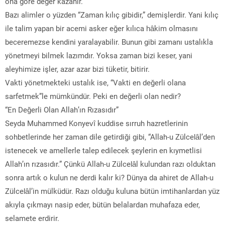
ona göre değer kazanır.
Bazı alimler o yüzden “Zaman kılıç gibidir,” demişlerdir. Yani kılıç
ile talim yapan bir acemi asker eğer kılıca hâkim olmasını
beceremezse kendini yaralayabilir. Bunun gibi zamanı ustalıkla
yönetmeyi bilmek lazımdır. Yoksa zaman bizi keser, yani
aleyhimize işler, azar azar bizi tüketir, bitirir.
Vakti yönetmekteki ustalık ise, “Vakti en değerli olana
sarfetmek”le mümkündür. Peki en değerli olan nedir?
“En Değerli Olan Allah’ın Rızasıdır”
Seyda Muhammed Konyevî kuddise sırruh hazretlerinin
sohbetlerinde her zaman dile getirdiği gibi, “Allah-u Zülcelâl’den
istenecek ve amellerle talep edilecek şeylerin en kıymetlisi
Allah’ın rızasıdır.” Çünkü Allah-u Zülcelâl kulundan razı olduktan
sonra artık o kulun ne derdi kalır ki? Dünya da ahiret de Allah-u
Zülcelâl’in mülküdür. Razı olduğu kuluna bütün imtihanlardan yüz
akıyla çıkmayı nasip eder, bütün belalardan muhafaza eder,
selamete erdirir.