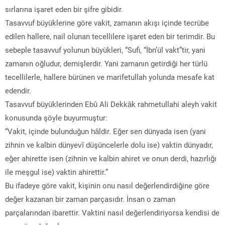
sırlarına işaret eden bir şifre gibidir.
Tasavvuf büyüklerine göre vakit, zamanın akışı içinde tecrübe
edilen hallere, nail olunan tecellilere işaret eden bir terimdir. Bu
sebeple tasavvuf yolunun büyükleri, “Sufi, “İbn’ül vakt”tir, yani
zamanın oğludur, demişlerdir. Yani zamanın getirdiği her türlü
tecellilerle, hallere bürünen ve marifetullah yolunda mesafe kat
edendir.
Tasavvuf büyüklerinden Ebû Ali Dekkâk rahmetullahi aleyh vakit
konusunda şöyle buyurmuştur:
“Vakit, içinde bulunduğun hâldir. Eğer sen dünyada isen (yani
zihnin ve kalbin dünyevî düşüncelerle dolu ise) vaktin dünyadır,
eğer ahirette isen (zihnin ve kalbin ahiret ve onun derdi, hazırlığı
ile meşgul ise) vaktin ahirettir.”
Bu ifadeye göre vakit, kişinin onu nasıl değerlendirdiğine göre
değer kazanan bir zaman parçasıdır. İnsan o zaman
parçalarından ibarettir. Vaktini nasıl değerlendiriyorsa kendisi de