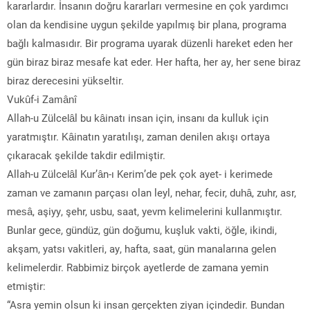
kararlardır. İnsanın doğru kararları vermesine en çok yardımcı
olan da kendisine uygun şekilde yapılmış bir plana, programa
bağlı kalmasıdır. Bir programa uyarak düzenli hareket eden her
gün biraz biraz mesafe kat eder. Her hafta, her ay, her sene biraz
biraz derecesini yükseltir.
Vukûf-i Zamânî
Allah-u Zülcelâl bu kâinatı insan için, insanı da kulluk için
yaratmıştır. Kâinatın yaratılışı, zaman denilen akışı ortaya
çıkaracak şekilde takdir edilmiştir.
Allah-u Zülcelâl Kur’ân-ı Kerim’de pek çok ayet- i kerimede
zaman ve zamanın parçası olan leyl, nehar, fecir, duhâ, zuhr, asr,
mesâ, aşiyy, şehr, usbu, saat, yevm kelimelerini kullanmıştır.
Bunlar gece, gündüz, gün doğumu, kuşluk vakti, öğle, ikindi,
akşam, yatsı vakitleri, ay, hafta, saat, gün manalarına gelen
kelimelerdir. Rabbimiz birçok ayetlerde de zamana yemin
etmiştir:
“Asra yemin olsun ki insan gerçekten ziyan içindedir. Bundan