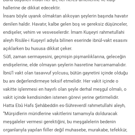
hallerine de dikkat edecektir.
İnsanı böyle uyanık olmaktan alıkoyan şeylerin başında havatır
denilen haldir. Havatır, kalbe gelen boş ve gereksiz düşünceler,
endişeler, vehim ve vesveselerdir. İmam Kuşeyri rahmetullahi
aleyh Risâle-i Kuşeyrî adıyla bilinen eserinde ibnül-vakt esasını
açıklarken bu hususa dikkat çeker.
Sûfî, zaman sermayesini, geçmişin pişmanlıklarına, geleceğin
endişelerine, elde olmayan şeylerin hasretine harcamamalıdır.
İbnü’l vakt olan tasavvuf yolcusu, bütün gayretini içinde olduğu
bu anı değerlendirmeye teksif etmelidir. Her vakit içinde o
vakitte işlenmesi en hayırlı olan şeyle derhal meşgul olmalı, o
vakit içinde kendisinden istenen görevi yerine getirmelidir.
Hatta Ebû Hafs Şehâbeddin es-Sühreverdî rahmetullahi aleyh,
“Mürşidlerin müridlerine vakitlerini tamamıyla dolduracak
meşgaleler vermesi gerektiğini, bu meşgalelerin bedenin
organlarıyla yapılan fiiller değil muhasebe, murakabe, tefekkür,