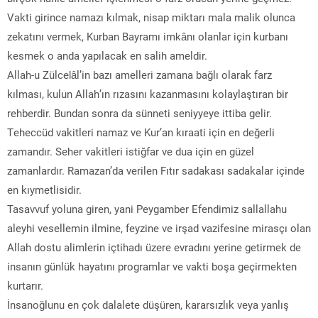
Vakti girince namazı kılmak, nisap miktarı mala malik olunca
zekatını vermek, Kurban Bayramı imkânı olanlar için kurbanı
kesmek o anda yapılacak en salih ameldir.
Allah-u Zülcelâl’in bazı amelleri zamana bağlı olarak farz
kılması, kulun Allah’ın rızasını kazanmasını kolaylaştıran bir
rehberdir. Bundan sonra da sünneti seniyyeye ittiba gelir.
Teheccüd vakitleri namaz ve Kur’an kıraati için en değerli
zamandır. Seher vakitleri istiğfar ve dua için en güzel
zamanlardır. Ramazan’da verilen Fıtır sadakası sadakalar içinde
en kıymetlisidir.
Tasavvuf yoluna giren, yani Peygamber Efendimiz sallallahu
aleyhi vesellemin ilmine, feyzine ve irşad vazifesine mirasçı olan
Allah dostu alimlerin içtihadı üzere evradını yerine getirmek de
insanın günlük hayatını programlar ve vakti boşa geçirmekten
kurtarır.
İnsanoğlunu en çok dalalete düşüren, kararsızlık veya yanlış