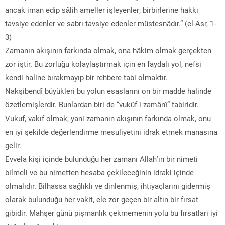
ancak iman edip sâlih ameller işleyenler; birbirlerine hakkı
tavsiye edenler ve sabrı tavsiye edenler müstesnâdır.” (el-Asr, 1-
3)
Zamanın akışının farkında olmak, ona hâkim olmak gerçekten
zor iştir. Bu zorluğu kolaylaştırmak için en faydalı yol, nefsi
kendi haline bırakmayıp bir rehbere tabi olmaktır.
Nakşibendî büyükleri bu yolun esaslarını on bir madde halinde
özetlemişlerdir. Bunlardan biri de “vukûf-i zamânî” tabiridir.
Vukuf, vakıf olmak, yani zamanın akışının farkında olmak, onu
en iyi şekilde değerlendirme mesuliyetini idrak etmek manasına
gelir.
Evvela kişi içinde bulunduğu her zamanı Allah’ın bir nimeti
bilmeli ve bu nimetten hesaba çekileceğinin idraki içinde
olmalıdır. Bilhassa sağlıklı ve dinlenmiş, ihtiyaçlarını gidermiş
olarak bulunduğu her vakit, ele zor geçen bir altın bir fırsat
gibidir. Mahşer günü pişmanlık çekmemenin yolu bu fırsatları iyi