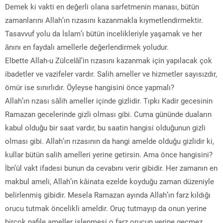
Demek ki vakti en değerli olana sarfetmenin manası, bütün
zamanlarını Allah’ın rızasını kazanmakla kıymetlendirmektir.
Tasavvuf yolu da İslam’ı bütün incelikleriyle yaşamak ve her
ânını en faydalı amellerle değerlendirmek yoludur.
Elbette Allah-u Zülcelâl’in rızasını kazanmak için yapılacak çok
ibadetler ve vazifeler vardır. Salih ameller ve hizmetler sayısızdır,
ömür ise sınırlıdır. Öyleyse hangisini önce yapmalı?
Allah’ın rızası sâlih ameller içinde gizlidir. Tıpkı Kadir gecesinin
Ramazan gecelerinde gizli olması gibi. Cuma gününde duaların
kabul olduğu bir saat vardır, bu saatin hangisi olduğunun gizli
olması gibi. Allah’ın rızasının da hangi amelde olduğu gizlidir ki,
kullar bütün salih amelleri yerine getirsin. Ama önce hangisini?
İbn’ül vakt ifadesi bunun da cevabını verir gibidir. Her zamanın en
makbul ameli, Allah’ın kâinata ezelde koyduğu zaman düzeniyle
belirlenmiş gibidir. Mesela Ramazan ayında Allah’ın farz kıldığı
orucu tutmak öncelikli ameldir. Oruç tutmayıp da onun yerine
birçok nafile ameller işlenmesi o farz orucun yerine geçmez.