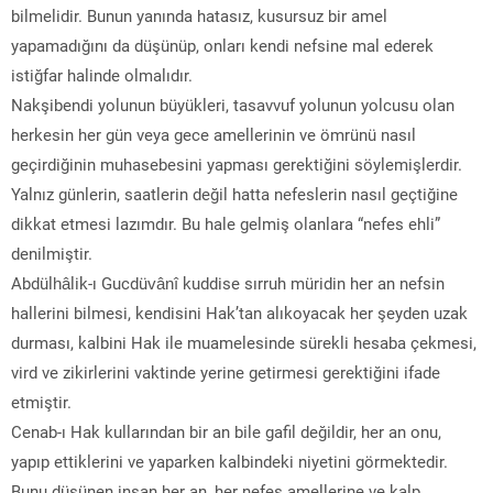
bilmelidir. Bunun yanında hatasız, kusursuz bir amel
yapamadığını da düşünüp, onları kendi nefsine mal ederek
istiğfar halinde olmalıdır.
Nakşibendi yolunun büyükleri, tasavvuf yolunun yolcusu olan
herkesin her gün veya gece amellerinin ve ömrünü nasıl
geçirdiğinin muhasebesini yapması gerektiğini söylemişlerdir.
Yalnız günlerin, saatlerin değil hatta nefeslerin nasıl geçtiğine
dikkat etmesi lazımdır. Bu hale gelmiş olanlara “nefes ehli”
denilmiştir.
Abdülhâlik-ı Gucdüvânî kuddise sırruh müridin her an nefsin
hallerini bilmesi, kendisini Hak’tan alıkoyacak her şeyden uzak
durması, kalbini Hak ile muamelesinde sürekli hesaba çekmesi,
vird ve zikirlerini vaktinde yerine getirmesi gerektiğini ifade
etmiştir.
Cenab-ı Hak kullarından bir an bile gafil değildir, her an onu,
yapıp ettiklerini ve yaparken kalbindeki niyetini görmektedir.
Bunu düşünen insan her an, her nefes amellerine ve kalp