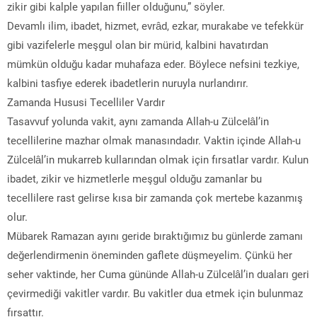
zikir gibi kalple yapılan fiiller olduğunu,” söyler.
Devamlı ilim, ibadet, hizmet, evrâd, ezkar, murakabe ve tefekkür
gibi vazifelerle meşgul olan bir mürid, kalbini havatırdan
mümkün olduğu kadar muhafaza eder. Böylece nefsini tezkiye,
kalbini tasfiye ederek ibadetlerin nuruyla nurlandırır.
Zamanda Hususi Tecelliler Vardır
Tasavvuf yolunda vakit, aynı zamanda Allah-u Zülcelâl’in
tecellilerine mazhar olmak manasındadır. Vaktin içinde Allah-u
Zülcelâl’in mukarreb kullarından olmak için fırsatlar vardır. Kulun
ibadet, zikir ve hizmetlerle meşgul olduğu zamanlar bu
tecellilere rast gelirse kısa bir zamanda çok mertebe kazanmış
olur.
Mübarek Ramazan ayını geride bıraktığımız bu günlerde zamanı
değerlendirmenin öneminden gaflete düşmeyelim. Çünkü her
seher vaktinde, her Cuma gününde Allah-u Zülcelâl’in duaları geri
çevirmediği vakitler vardır. Bu vakitler dua etmek için bulunmaz
fırsattır.