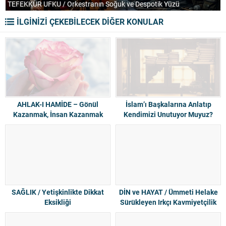
TEFEKKÜR UFKU / Orkestranın Soğuk ve Despotik Yüzü
P
İLGİNİZİ ÇEKEBİLECEK DİĞER KONULAR
AHLAK-I HAMİDE – Gönül
İslam’ı Başkalarına Anlatıp
Kazanmak, İnsan Kazanmak
Kendimizi Unutuyor Muyuz?
SAĞLIK / Yetişkinlikte Dikkat
DİN ve HAYAT / Ümmeti Helake
Eksikliği
Sürükleyen Irkçı Kavmiyetçilik