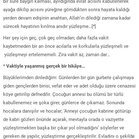
bir süre baygın kalması, ayıldığında evlat acısını kabullenerek
ayağa dikilip acısını yüreğine gömdükten sonra hayata kaldığı
yerden devam edişinin anahtarı, Allah’ın dilediği zamana kadar
sürecek hayatının kırılma anıdır yüzleşme…[*]
Her şey için geç, çok geç olmadan; daha fazla vakit
kaybetmeden bir an önce acılarla ve korkularla yüzleşmeli ve
yüzleşmeyi ertelememeli. Zira vakit az, zaman dar…
*
Vaktiyle yaşanmış gerçek bir hikâye…
Büyüklerimden dinlediğim: Günlerden bir gün gurbete çalışmaya
giden gençlerden birisi, vefat eder ve adet olduğu üzere cenazesi
köye getirilip defnedilir. Çocuğun annesi bu ölümü bir türlü
kabullenemez ve şoka girer, günlerce de çıkamaz. Sonunda
hocalara danışılır ve hocalar; ‘Anneyi çocuğun kabrine götürüp
de kabri gözleri önünde açarak, mevtayla orada o vaziyette
yüzleştirmekten başka bir çıkar yol olmadığını’ söylerler ve
gereken de yapılır, yüzleştirme gerçekleştirilir. Evladını o şekilde