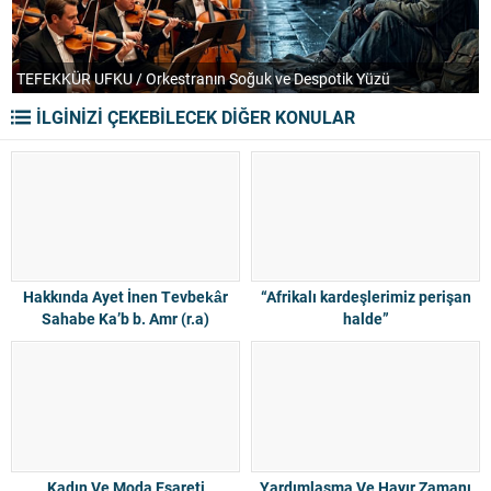
TEFEKKÜR UFKU / Orkestranın Soğuk ve Despotik Yüzü
P
İLGİNİZİ ÇEKEBİLECEK DİĞER KONULAR
Hakkında Ayet İnen Tevbekâr
“Afrikalı kardeşlerimiz perişan
Sahabe Ka’b b. Amr (r.a)
halde”
Kadın Ve Moda Esareti
Yardımlaşma Ve Hayır Zamanı