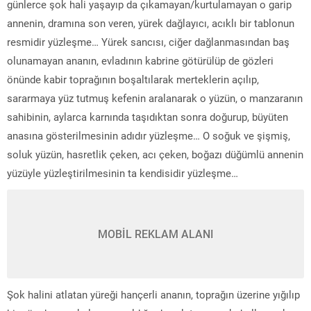
günlerce şok hali yaşayıp da çıkamayan/kurtulamayan o garip
annenin, dramına son veren, yürek dağlayıcı, acıklı bir tablonun
resmidir yüzleşme… Yürek sancısı, ciğer dağlanmasından baş
olunamayan ananın, evladının kabrine götürülüp de gözleri
önünde kabir toprağının boşaltılarak merteklerin açılıp,
sararmaya yüz tutmuş kefenin aralanarak o yüzün, o manzaranın
sahibinin, aylarca karnında taşıdıktan sonra doğurup, büyüten
anasına gösterilmesinin adıdır yüzleşme… O soğuk ve şişmiş,
soluk yüzün, hasretlik çeken, acı çeken, boğazı düğümlü annenin
yüzüyle yüzleştirilmesinin ta kendisidir yüzleşme…
MOBİL REKLAM ALANI
Şok halini atlatan yüreği hançerli ananın, toprağın üzerine yığılıp