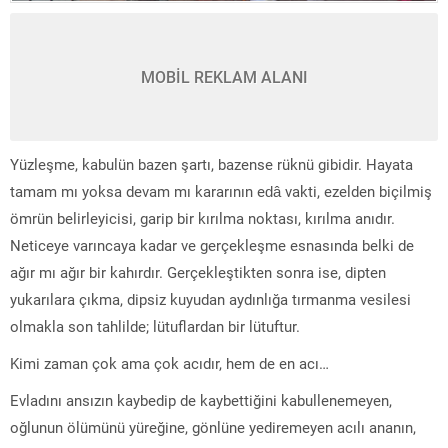
MOBİL REKLAM ALANI
Yüzleşme, kabulün bazen şartı, bazense rüknü gibidir. Hayata
tamam mı yoksa devam mı kararının edâ vakti, ezelden biçilmiş
ömrün belirleyicisi, garip bir kırılma noktası, kırılma anıdır.
Neticeye varıncaya kadar ve gerçekleşme esnasında belki de
ağır mı ağır bir kahırdır. Gerçekleştikten sonra ise, dipten
yukarılara çıkma, dipsiz kuyudan aydınlığa tırmanma vesilesi
olmakla son tahlilde; lütuflardan bir lütuftur.
Kimi zaman çok ama çok acıdır, hem de en acı…
Evladını ansızın kaybedip de kaybettiğini kabullenemeyen,
oğlunun ölümünü yüreğine, gönlüne yediremeyen acılı ananın,