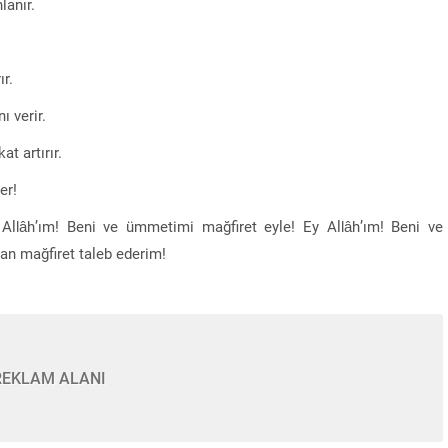
lanır.
r.
ı verir.
t artırır.
er!
Allâh’ım! Beni ve ümmetimi mağfiret eyle! Ey Allâh’ım! Beni ve
tan mağfiret taleb ederim!
REKLAM ALANI