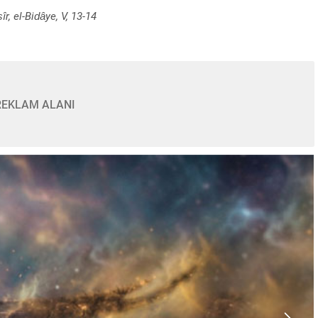
îr, el-Bidâye, V, 13-14
REKLAM ALANI