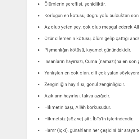
Ölümlerin şereflisi, şehîdliktir.
Körlüğün en kötüsü, doğru yolu bulduktan son
Az olup yeten şey, çok olup meşgul ederek Alla
Özür dilemenin kötüsü, ölüm gelip çattığı anda
Pişmanlığın kötüsü, kıyamet günündekidir.
İnsanların hayırsızı, Cuma (namazı)na en son ge
Yanlışları en çok olan, dili çok yalan söyleyend
Zenginliğin hayırlısı, gönül zenginliğidir.
Azıkların hayırlısı, takva azığıdır.
Hikmetin başı, Allâh korkusudur.
Hikmetsiz (söz ve) şiir, İblîs’in işlerindendir.
Hamr (içki), günahların her çeşidini bir araya t