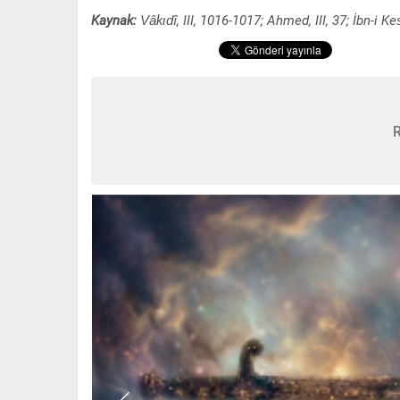
Kaynak:
Vâkıdî, III, 1016-1017; Ahmed, III, 37; İbn-i Kes