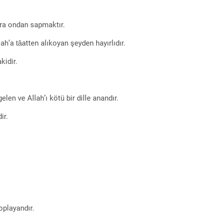
ra ondan sapmaktır.
h’a tâatten alıkoyan şeyden hayırlıdır.
kidir.
len ve Allah’ı kötü bir dille anandır.
ir.
oplayandır.