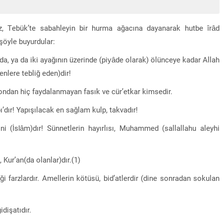
iz, Tebük’te sabahleyin bir hurma ağacına dayanarak hutbe îrâd
şöyle buyurdular:
ında, ya da iki ayağının üzerinde (piyâde olarak) ölünceye kadar Allah
enlere tebliğ eden)dir!
 ondan hiç faydalanmayan fasık ve cür’etkar kimsedir.
abı’dır! Yapışılacak en sağlam kulp, takvadır!
dini (İslâm)dır! Sünnetlerin hayırlısı, Muhammed (sallallahu aleyhi
i, Kur’an(da olanlar)dır.(1)
iği farzlardır. Amellerin kötüsü, bid’atlerdir (dine sonradan sokulan
dişatıdır.