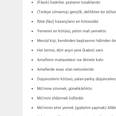
(Fâsık) kadınlar, şeytanın tuzaklarıdır.
(Terbiye olmamış) gençlik, delilikten bir bölü
Ribâ (fâiz) kazançların en kötüsüdür.
Yemenin en kötüsü, yetim malı yemektir.
Mesûd kişi, kendinden başkasının hâlinden ibre
Her biriniz, dört arşın yere (kabre) varır.
Amellerin muhasebesi ise âhirete kalır.
Amellerde esas olan neticeleridir.
Düşüncelerin kötüsü, yalan-yanlış düşüncelerd
Mü’mine sövmek, günahkârlıktır.
Mü’mini öldürmek küfürdür.
Mü’minin etini yemek (gıybetini yapmak) Allâh’