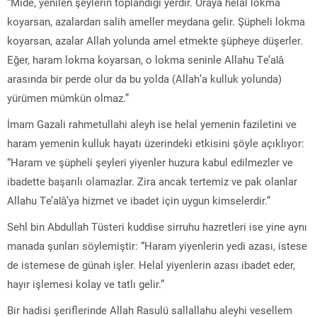
“Mide, yenilen şeylerin toplandığı yerdir. Oraya helal lokma
koyarsan, azalardan salih ameller meydana gelir. Şüpheli lokma
koyarsan, azalar Allah yolunda amel etmekte şüpheye düşerler.
Eğer, haram lokma koyarsan, o lokma seninle Allahu Te’alâ
arasında bir perde olur da bu yolda (Allah’a kulluk yolunda)
yürümen mümkün olmaz.”
İmam Gazali rahmetullahi aleyh ise helal yemenin faziletini ve
haram yemenin kulluk hayatı üzerindeki etkisini şöyle açıklıyor:
“Haram ve şüpheli şeyleri yiyenler huzura kabul edilmezler ve
ibadette başarılı olamazlar. Zira ancak tertemiz ve pak olanlar
Allahu Te’alâ’ya hizmet ve ibadet için uygun kimselerdir.”
Sehl bin Abdullah Tüsteri kuddise sirruhu hazretleri ise yine aynı
manada şunları söylemiştir: “Haram yiyenlerin yedi azası, istese
de istemese de günah işler. Helal yiyenlerin azası ibadet eder,
hayır işlemesi kolay ve tatlı gelir.”
Bir hadisi şeriflerinde Allah Rasulü sallallahu aleyhi vesellem