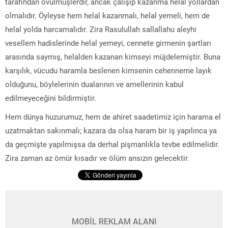
tarafından övülmüşlerdir, ancak çalışıp kazanma helal yollardan
olmalıdır. Öyleyse hem helal kazanmalı, helal yemeli, hem de
helal yolda harcamalıdır. Zira Rasulullah sallallahu aleyhi
vesellem hadislerinde helal yemeyi, cennete girmenin şartları
arasında saymış, helalden kazanan kimseyi müjdelemiştir. Buna
karşılık, vücudu haramla beslenen kimsenin cehenneme layık
olduğunu, böylelerinin dualarının ve amellerinin kabul
edilmeyeceğini bildirmiştir.
Hem dünya huzurumuz, hem de ahiret saadetimiz için harama el
uzatmaktan sakınmalı; kazara da olsa haram bir iş yapılınca ya
da geçmişte yapılmışsa da derhal pişmanlıkla tevbe edilmelidir.
Zira zaman az ömür kısadır ve ölüm ansızın gelecektir.
MOBİL REKLAM ALANI