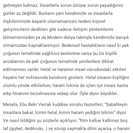
gelmeyen kalmaz. İnsanlarla sorun üstüne sorun yaşadığımız
günler az değildir. Bunların yani kendimizle ve insanlarla
ilişkilerimizde başarılı olamamamızın nedeni kişisel
gelişimcilerin dedikleri gibi sadece iletişim yöntemlerini
bilmememizden ya da Modern dünya tabiriyle kendimizle barışık
olmamızdan kaynaklanmıyor. Bedensel hastalıkların nasıl ki pek
çoğunun temelinde sağlıksız beslenme varsa bu tür kişilik
arızalarının da pek çoğunun temelinde yenilenlere dikkat
edilmemesi vardır. Helal ve haramın insan vücudundaki etkileri
hayatın her noktasında kendisini gösterir. Helal insanın kişiliğini
olumlu yönde etkilerken, haram lokma da içten içe insanı hasta
edip fıtratının bozulmasına sebep olur. Öyle diyor büyükler..
Mesela, Ebu Bekr Verrak kuddise sirruhu hazretleri; “Sabahleyin
insanlara bakar; kimin helal, kimin haram yediğini bilirim” diyor.
Ve nasıl bildiğini şu sözlerle açıklıyor; “Kim kalkar kalkmaz boş
laf (gıybet, dedikodu…) ve sövüp saymakla dilini açarsa, o haram