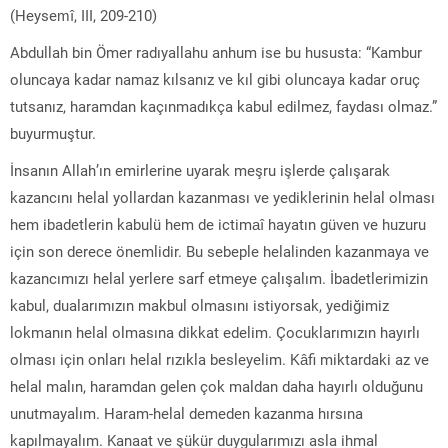
(Heysemî, III, 209-210)
Abdullah bin Ömer radıyallahu anhum ise bu hususta: “Kambur
oluncaya kadar namaz kılsanız ve kıl gibi oluncaya kadar oruç
tutsanız, haramdan kaçınmadıkça kabul edilmez, faydası olmaz.”
buyurmuştur.
İnsanın Allah’ın emirlerine uyarak meşru işlerde çalışarak
kazancını helal yollardan kazanması ve yediklerinin helal olması
hem ibadetlerin kabulü hem de ictimaî hayatın güven ve huzuru
için son derece önemlidir. Bu sebeple helalinden kazanmaya ve
kazancımızı helal yerlere sarf etmeye çalışalım. İbadetlerimizin
kabul, dualarımızın makbul olmasını istiyorsak, yediğimiz
lokmanın helal olmasına dikkat edelim. Çocuklarımızın hayırlı
olması için onları helal rızıkla besleyelim. Kâfi miktardaki az ve
helal malın, haramdan gelen çok maldan daha hayırlı olduğunu
unutmayalım. Haram-helal demeden kazanma hırsına
kapılmayalım. Kanaat ve şükür duygularımızı asla ihmal