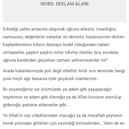
MOBİL REKLAM ALANI
Edindiği sahte amacına ulaşmak uğruna ailesini, insanlığını,
namusunu, değerlerini satanlar mı dersiniz; kazanıyorum derken
kaybedilenlerin trilyon dünyaya bedel olduğundan haberi
olmayanlar, şaşkın şaşkın ömür tüketip ölenler, boş sevdalar
uğruna kendinden geçerken zamanı yetiremeyenler mi?
Arada kalanlarımızda yok değil elbette! Artık son deminde hangi
yola meyli ağır basarsa öyle göçecek olanlarımız…
İki seçeneğimiz var önümüzde; ya adam gibi yaşayacağız
hayatımızı ve adam gibi öleceğiz ya da Allah korusun savrulup
gideceğiz şeytana aldananlar gibi…
Ya Allah’ın razı olduklarından olacağız ya da mazallah şeytanın
kendi yolundan gittikleri için sevindiği kimselerden… Hem de en