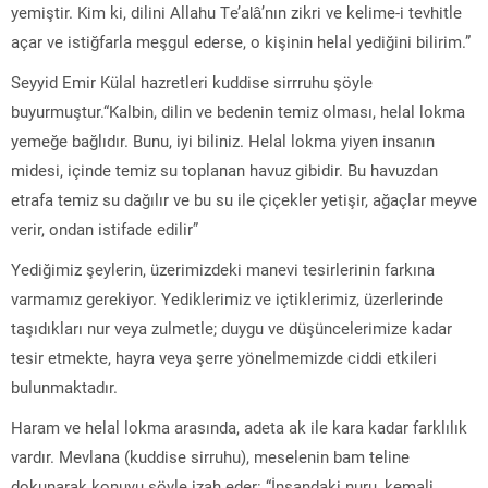
yemiştir. Kim ki, dilini Allahu Te’alâ’nın zikri ve kelime-i tevhitle
açar ve istiğfarla meşgul ederse, o kişinin helal yediğini bilirim.”
Seyyid Emir Külal hazretleri kuddise sirrruhu şöyle
buyurmuştur.“Kalbin, dilin ve bedenin temiz olması, helal lokma
yemeğe bağlıdır. Bunu, iyi biliniz. Helal lokma yiyen insanın
midesi, içinde temiz su toplanan havuz gibidir. Bu havuzdan
etrafa temiz su dağılır ve bu su ile çiçekler yetişir, ağaçlar meyve
verir, ondan istifade edilir”
Yediğimiz şeylerin, üzerimizdeki manevi tesirlerinin farkına
varmamız gerekiyor. Yediklerimiz ve içtiklerimiz, üzerlerinde
taşıdıkları nur veya zulmetle; duygu ve düşüncelerimize kadar
tesir etmekte, hayra veya şerre yönelmemizde ciddi etkileri
bulunmaktadır.
Haram ve helal lokma arasında, adeta ak ile kara kadar farklılık
vardır. Mevlana (kuddise sirruhu), meselenin bam teline
dokunarak konuyu şöyle izah eder: “İnsandaki nuru, kemali