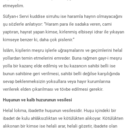
etmeyelim.
Süfyan-ı Servi kuddise sirruhu ise haramla hayrın olmayacağını
şu sözlerle anlatıyor: “Haram para ile sadaka veren, cami
yaptıran, hayrat yapan kimse, kirlenmiş elbiseyi idrar ile yıkayan
kimseye benzer ki, daha çok pislenir.”
İslâm, kişilerin meşru işlerle uğraşmalarını ve geçimlerini helal
yollardan temin etmelerini emreder. Buna rağmen gayr-i meşru
yolla bir kazanç elde edilmiş ve bu kazancın sahibi belli ise
bunun sahibine geri verilmesi, sahibi belli değilse karşılığında
sevap beklenmeksizin yoksullara veya hayır kurumlarına
verilerek elden çıkarılması ve tövbe edilmesi gerekir.
Huşunun ve kalb huzurunun vesilesi
Helal lokma, ibadette huşunun vesilesidir. Huşu içindeki bir
ibadet de kulu ahlâksızlıktan ve kötülükten alıkoyar. Kötülükten
alıkonan bir kimse ise helali arar, helali gözetir, ibadete olan