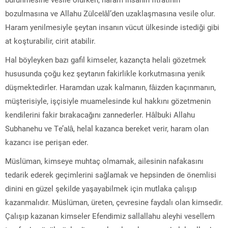
bozulmasına ve Allahu Zülcelâl’den uzaklaşmasına vesile olur.
Haram yenilmesiyle şeytan insanın vücut ülkesinde istediği gibi
at koşturabilir, cirit atabilir.
Hal böyleyken bazı gafil kimseler, kazançta helali gözetmek
hususunda çoğu kez şeytanın fakirlikle korkutmasına yenik
düşmektedirler. Haramdan uzak kalmanın, fâizden kaçınmanın,
müşterisiyle, işçisiyle muamelesinde kul hakkını gözetmenin
kendilerini fakir bırakacağını zannederler. Hâlbuki Allahu
Subhanehu ve Te’alâ, helal kazanca bereket verir, haram olan
kazancı ise perişan eder.
Müslüman, kimseye muhtaç olmamak, ailesinin nafakasını
tedarik ederek geçimlerini sağlamak ve hepsinden de önemlisi
dinini en güzel şekilde yaşayabilmek için mutlaka çalışıp
kazanmalıdır. Müslüman, üreten, çevresine faydalı olan kimsedir.
Çalışıp kazanan kimseler Efendimiz sallallahu aleyhi vesellem