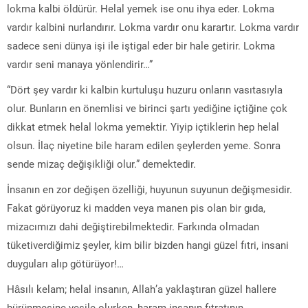
lokma kalbi öldürür. Helal yemek ise onu ihya eder. Lokma
vardır kalbini nurlandırır. Lokma vardır onu karartır. Lokma vardır
sadece seni dünya işi ile iştigal eder bir hale getirir. Lokma
vardır seni manaya yönlendirir…”
“Dört şey vardır ki kalbin kurtuluşu huzuru onların vasıtasıyla
olur. Bunların en önemlisi ve birinci şartı yediğine içtiğine çok
dikkat etmek helal lokma yemektir. Yiyip içtiklerin hep helal
olsun. İlaç niyetine bile haram edilen şeylerden yeme. Sonra
sende mizaç değişikliği olur.” demektedir.
İnsanın en zor değişen özelliği, huyunun suyunun değişmesidir.
Fakat görüyoruz ki madden veya manen pis olan bir gıda,
mizacımızı dahi değiştirebilmektedir. Farkında olmadan
tüketiverdiğimiz şeyler, kim bilir bizden hangi güzel fıtri, insani
duyguları alıp götürüyor!…
Hâsılı kelam; helal insanın, Allah’a yaklaştıran güzel hallere
bürünmesine vesile olurken, haram insanın fıtratının