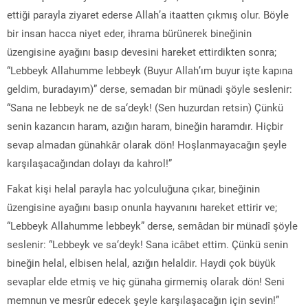
ettiği parayla ziyaret ederse Allah’a itaatten çıkmış olur. Böyle
bir insan hacca niyet eder, ihrama bürünerek bineğinin
üzengisine ayağını basıp devesini hareket ettirdikten sonra;
“Lebbeyk Allahumme lebbeyk (Buyur Allah’ım buyur işte kapına
geldim, buradayım)” derse, semadan bir münadi şöyle seslenir:
“Sana ne lebbeyk ne de sa‘deyk! (Sen huzurdan retsin) Çünkü
senin kazancın haram, azığın haram, bineğin haramdır. Hiçbir
sevap almadan günahkâr olarak dön! Hoşlanmayacağın şeyle
karşılaşacağından dolayı da kahrol!”
Fakat kişi helal parayla hac yolculuğuna çıkar, bineğinin
üzengisine ayağını basıp onunla hayvanını hareket ettirir ve;
“Lebbeyk Allahumme lebbeyk” derse, semâdan bir münadî şöyle
seslenir: “Lebbeyk ve sa‘deyk! Sana icâbet ettim. Çünkü senin
bineğin helal, elbisen helal, azığın helaldir. Haydi çok büyük
sevaplar elde etmiş ve hiç günaha girmemiş olarak dön! Seni
memnun ve mesrûr edecek şeyle karşılaşacağın için sevin!”