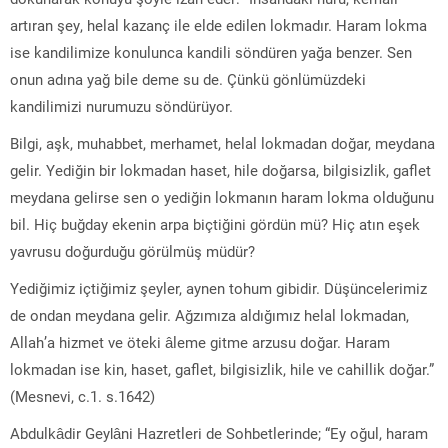
artıran şey, helal kazanç ile elde edilen lokmadır. Haram lokma
ise kandilimize konulunca kandili söndüren yağa benzer. Sen
onun adına yağ bile deme su de. Çünkü gönlümüzdeki
kandilimizi nurumuzu söndürüyor.
Bilgi, aşk, muhabbet, merhamet, helal lokmadan doğar, meydana
gelir. Yediğin bir lokmadan haset, hile doğarsa, bilgisizlik, gaflet
meydana gelirse sen o yediğin lokmanın haram lokma olduğunu
bil. Hiç buğday ekenin arpa biçtiğini gördün mü? Hiç atın eşek
yavrusu doğurduğu görülmüş müdür?
Yediğimiz içtiğimiz şeyler, aynen tohum gibidir. Düşüncelerimiz
de ondan meydana gelir. Ağzımıza aldığımız helal lokmadan,
Allah’a hizmet ve öteki âleme gitme arzusu doğar. Haram
lokmadan ise kin, haset, gaflet, bilgisizlik, hile ve cahillik doğar.”
(Mesnevi, c.1. s.1642)
Abdulkâdir Geylâni Hazretleri de Sohbetlerinde; “Ey oğul, haram