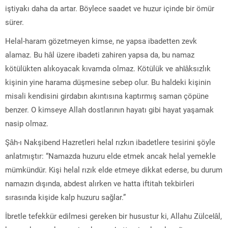
iştiyakı daha da artar. Böylece saadet ve huzur içinde bir ömür
sürer.
Helal-haram gözetmeyen kimse, ne yapsa ibadetten zevk
alamaz. Bu hâl üzere ibadeti zahiren yapsa da, bu namaz
kötülükten alıkoyacak kıvamda olmaz. Kötülük ve ahlâksızlık
kişinin yine harama düşmesine sebep olur. Bu haldeki kişinin
misali kendisini girdabın akıntısına kaptırmış saman çöpüne
benzer. O kimseye Allah dostlarının hayatı gibi hayat yaşamak
nasip olmaz.
Şâh-ı Nakşibend Hazretleri helal rızkın ibadetlere tesirini şöyle
anlatmıştır: “Namazda huzuru elde etmek ancak helal yemekle
mümkündür. Kişi helal rızık elde etmeye dikkat ederse, bu durum
namazın dışında, abdest alırken ve hatta iftitah tekbirleri
sırasında kişide kalp huzuru sağlar.”
İbretle tefekkür edilmesi gereken bir husustur ki, Allahu Zülcelâl,