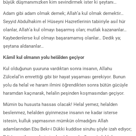
büyük düşmanımızken kim sevindirmek ister ki şeytanı…
Adam gibi adam olmak demek; Allah’a kul olmak demektir…
Seyyid Abdulhakim el Hüseyni Hazretlerinin tabiiriyle asıl hür
olanlar, Allah’a kul olmayı başarmış olan; mutlak kazananlar…
Kaybedenlerse kul olmayı başaramamış olanlar… Dedik ya;
şeytana aldananlar…
Kâmil kul olmanın yolu helâlden geçiyor
Kul olduğunun şuuruna vardıktan sonra insanın, Allahu
Zülcelal’in emrettiği gibi bir hayat yaşaması gerekiyor. Bunun
yolu da helal ve haram ilmini öğrendikten sonra bütün gücüyle
haramdan kaçınarak, helalin peşinden koşmasından geçiyor.
Mümin bu hususta hassas olacak! Helal yemez, helalden
beslenmez, helalden giyinmezse insanın ne kadar isterse
istesin, kulluk yapmasının mümkün olmadığını Allah
adamlarından Ebu Bekr-i Dükki kuddise siruhu şöyle izah ediyor;