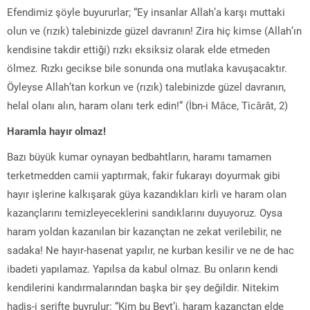
Efendimiz şöyle buyururlar; “Ey insanlar Allah’a karşı muttaki
olun ve (rızık) talebinizde güzel davranın! Zira hiç kimse (Allah’ın
kendisine takdir ettiği) rızkı eksiksiz olarak elde etmeden
ölmez. Rızkı gecikse bile sonunda ona mutlaka kavuşacaktır.
Öyleyse Allah’tan korkun ve (rızık) talebinizde güzel davranın,
helal olanı alın, haram olanı terk edin!” (İbn-i Mâce, Ticârât, 2)
Haramla hayır olmaz!
Bazı büyük kumar oynayan bedbahtların, haramı tamamen
terketmedden camii yaptırmak, fakir fukarayı doyurmak gibi
hayır işlerine kalkışarak güya kazandıkları kirli ve haram olan
kazançlarını temizleyeceklerini sandıklarını duyuyoruz. Oysa
haram yoldan kazanılan bir kazançtan ne zekat verilebilir, ne
sadaka! Ne hayır-hasenat yapılır, ne kurban kesilir ve ne de hac
ibadeti yapılamaz. Yapılsa da kabul olmaz. Bu onların kendi
kendilerini kandırmalarından başka bir şey değildir. Nitekim
hadis-i şerifte buyrulur: “Kim bu Beyt’i, haram kazançtan elde