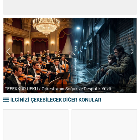
TEFEKKÜR UFKU / Orkestranın Soğuk ve Despotik Yüzü
P
İLGİNİZİ ÇEKEBİLECEK DİĞER KONULAR