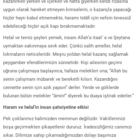
kazanırken yerken ve içerken ve hatta giyerken kendi rızasına
uygun olarak hareket etmeyen kimselerin, o kazançla yapacağı
hiçbir hayrı kabul etmemekte, haramı telâfi için nefsin tevessül
edebileceği hiçbir açık kapı bırakmamaktadır.
Helal ve temiz şeyleri yemek, insanı Allah’a itaat’ a ve Şeytana
uymaktan sakınmaya sevk eder. Çünkü salih ameller, helal
lokmaların neticeleridir. Meşru yoldan helal kazanç sağlamak
peygamber efendilerimizin sünnetidir. Kişi ailesinin geçimi
uğruna çalışmaya başlayınca, hafaza melekleri ona; “Allah bu
senin çalışmanı mübarek ve bereketli kılsın. Kazandığını
cennette senin için azık yapsın” derler. Yerde ve göklerde
bulunan bütün melekler “âmin!” diyerek bu duaya iştirak ederler.”
Haram ve helal’in insan şahsiyetine etkisi
Pek çoklarımız halimizden memmun değilizdir. Vakitlerimizi
boşa geçirmekten şikayetlenir dururuz. İradesizliğimiz canımızı
sıkar. Dilimize sahip çıkamadığımızdan dolayı başımıza